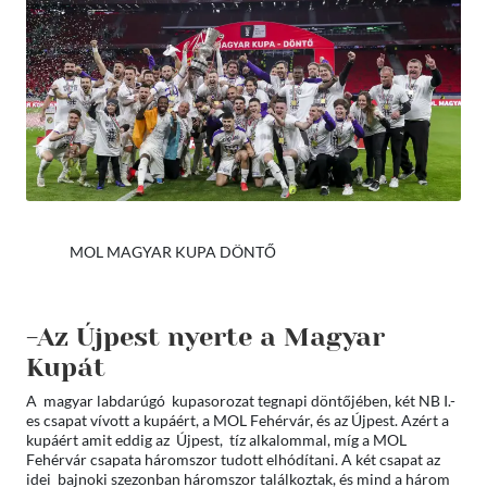
MOL MAGYAR KUPA DÖNTŐ
-Az Újpest nyerte a Magyar
Kupát
A magyar labdarúgó kupasorozat tegnapi döntőjében, két NB I.-
es csapat vívott a kupáért, a MOL Fehérvár, és az Újpest. Azért a
kupáért amit eddig az Újpest, tíz alkalommal, míg a MOL
Fehérvár csapata háromszor tudott elhódítani. A két csapat az
idei bajnoki szezonban háromszor találkoztak, és mind a három