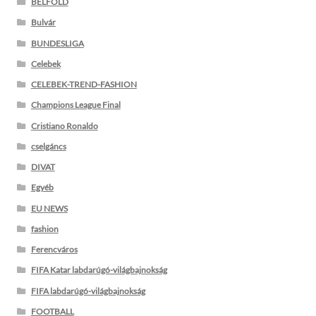
BELFÖLD
Bulvár
BUNDESLIGA
Celebek
CELEBEK-TREND-FASHION
Champions League Final
Cristiano Ronaldo
cselgáncs
DIVAT
Egyéb
EU NEWS
fashion
Ferencváros
FIFA Katar labdarúgó-világbajnokság
FIFA labdarúgó-világbajnokság
FOOTBALL