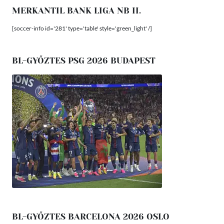
MERKANTIL BANK LIGA NB II.
[soccer-info id='281' type='table' style='green_light' /]
BL-GYŐZTES PSG 2026 BUDAPEST
BL-GYŐZTES BARCELONA 2026 OSLO