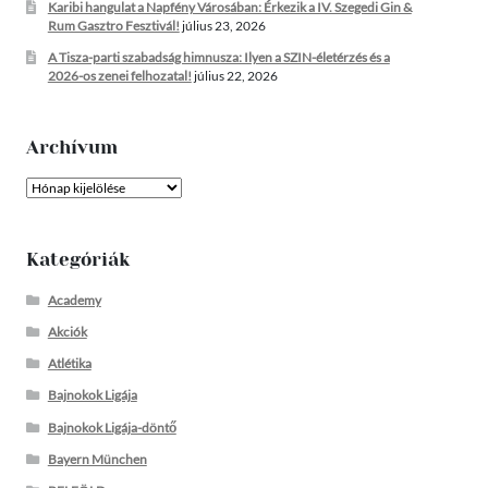
Karibi hangulat a Napfény Városában: Érkezik a IV. Szegedi Gin &
Rum Gasztro Fesztivál!
július 23, 2026
A Tisza-parti szabadság himnusza: Ilyen a SZIN-életérzés és a
2026-os zenei felhozatal!
július 22, 2026
Archívum
Archívum
Kategóriák
Academy
Akciók
Atlétika
Bajnokok Ligája
Bajnokok Ligája-döntő
Bayern München