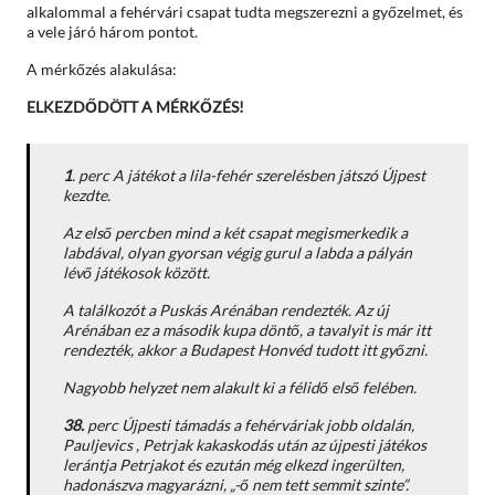
alkalommal a fehérvári csapat tudta megszerezni a győzelmet, és
a vele járó három pontot.
A mérkőzés alakulása:
ELKEZDŐDÖTT A MÉRKŐZÉS!
1
. perc A játékot a lila-fehér szerelésben játszó Újpest
kezdte.
Az első percben mind a két csapat megismerkedik a
labdával, olyan gyorsan végig gurul a labda a pályán
lévő játékosok között.
A találkozót a Puskás Arénában rendezték. Az új
Arénában ez a második kupa döntő, a tavalyit is már itt
rendezték, akkor a Budapest Honvéd tudott itt győzni.
Nagyobb helyzet nem alakult ki a félidő első felében.
38.
perc Újpesti támadás a fehérváriak jobb oldalán,
Pauljevics , Petrjak kakaskodás után az újpesti játékos
lerántja Petrjakot és ezután még elkezd ingerülten,
hadonászva magyarázni, „-ő nem tett semmit szinte”.