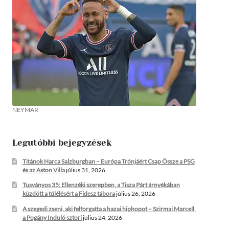
NEYMAR
Legutóbbi bejegyzések
Titánok Harca Salzburgban – Európa Trónjáért Csap Össze a PSG
és az Aston Villa
július 31, 2026
Tusványos 35: Ellenzéki szerepben, a Tisza Párt árnyékában
küzdött a túlélésért a Fidesz tábora
július 26, 2026
A szegedi zseni, aki felforgatta a hazai hiphopot – Szirmai Marcell,
a Pogány Induló sztori
július 24, 2026