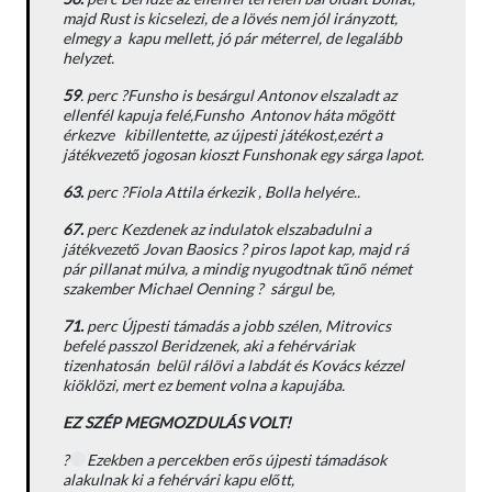
majd Rust is kicselezi, de a lövés nem jól irányzott,
elmegy a kapu mellett, jó pár méterrel, de legalább
helyzet.
59
. perc ?Funsho is besárgul Antonov elszaladt az
ellenfél kapuja felé,Funsho Antonov háta mögött
érkezve kibillentette, az újpesti játékost,ezért a
játékvezető jogosan kioszt Funshonak egy sárga lapot.
63.
perc ?Fiola Attila érkezik , Bolla helyére..
67.
perc Kezdenek az indulatok elszabadulni a
játékvezető Jovan Baosics ? piros lapot kap, majd rá
pár pillanat múlva, a mindig nyugodtnak tűnő német
szakember Michael Oenning ? sárgul be,
71.
perc Újpesti támadás a jobb szélen, Mitrovics
befelé passzol Beridzenek, aki a fehérváriak
tizenhatosán belül rálövi a labdát és Kovács kézzel
kiöklözi, mert ez bement volna a kapujába.
EZ SZÉP MEGMOZDULÁS VOLT!
?
Ezekben a percekben erős újpesti támadások
alakulnak ki a fehérvári kapu előtt,