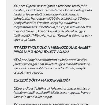
44.
perc Újpesti passzolgatás a fehérvári térfél jobb
oldalán, a kezdőkörtől tíz méterre, Onovo a felé guruló
labdára, le szeretett volna csapni csak Funsho
előnyösebb helyzetben előbb ért a labdához, ?Onovo
pedig elkaszálta Funshot, sárga lap a jutalma a
megmozdulásért. Kisebb düh jön ki pár játékosból Rus
meglöki Onovot, kisebb kakaskodás alakul ki, így a
játékvezető, ?Mitrovicsnak és ?Rusnak is felmutat egy -
egy sárga lapot.
ITT AZÉRT VOLT, OLYAN MEGMOZDULÁS, AMIÉRT
PIROS LAP IS ADHATÓ LETT VOLNA!
45+2
per Ennyit hosszabbított a játékvezető az első
játékrészben gól nem született, így a második félidőre,
vagy akár a hosszabbításra marad a döntés, melyik
csapat nyeri a kupát.
ELKEZDŐDÖTT A MÁSODIK FÉLIDŐ!
52.
perc Újpesti játékosok folyamatos passzolgatása a
felezővonalnál, a második játékrészre nagyobb iramra
kapcsolt, mind a két csapat.
56.
perc Beridze az ellenfél térfelén bal oldalt Bollát,