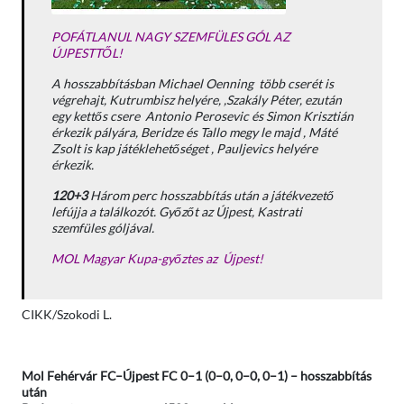
POFÁTLANUL NAGY SZEMFÜLES GÓL AZ
ÚJPESTTŐL!
A hosszabbításban Michael Oenning több cserét is
végrehajt, Kutrumbisz helyére, ,Szakály Péter, ezután
egy kettős csere Antonio Perosevic és Simon Krisztián
érkezik pályára, Beridze és Tallo megy le majd , Máté
Zsolt is kap játéklehetőséget , Pauljevics helyére
érkezik.
120+3
Három perc hosszabbítás után a játékvezető
lefújja a találkozót. Győzőt az Újpest, Kastrati
szemfüles góljával.
MOL Magyar Kupa-győztes az Újpest!
CIKK/Szokodi L.
Mol Fehérvár FC–Újpest FC 0–1 (0–0, 0–0, 0–1) – hosszabbítás
után