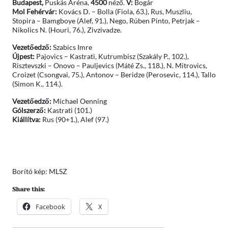
Budapest,
Puskás Aréna,
4500
néző.
V:
Bogár
Mol Fehérvár:
Kovács D. – Bolla (Fiola, 63.), Rus, Muszliu,
Stopira – Bamgboye (Alef, 91.), Nego, Rúben Pinto, Petrjak –
Nikolics N. (Houri, 76.), Zivzivadze.
Vezetőedző:
Szabics Imre
Újpest:
Pajovics – Kastrati, Kutrumbisz (Szakály P., 102.),
Risztevszki – Onovo – Pauljevics (Máté Zs., 118.), N. Mitrovics,
Croizet (Csongvai, 75.), Antonov – Beridze (Perosevic, 114.), Tallo
(Simon K., 114.).
Vezetőedző:
Michael Oenning
Gólszerző:
Kastrati (101.)
Kiállítva:
Rus (90+1.), Alef (97.)
Borító kép: MLSZ
Share this:
Facebook
X