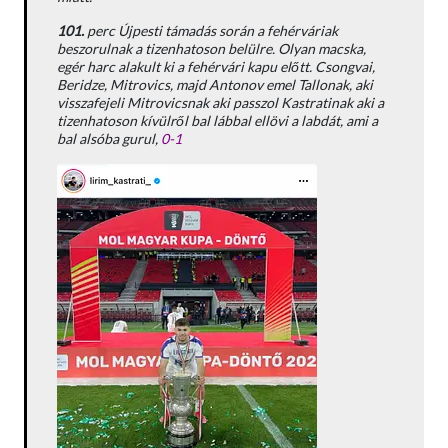
101.
perc Újpesti támadás során a fehérváriak
beszorulnak a tizenhatoson belülre. Olyan macska,
egér harc alakult ki a fehérvári kapu előtt. Csongvai,
Beridze, Mitrovics, majd Antonov emel Tallonak, aki
visszafejeli Mitrovicsnak aki passzol Kastratinak aki a
tizenhatoson kívülről bal lábbal ellövi a labdát, ami a
bal alsóba gurul,
0-1