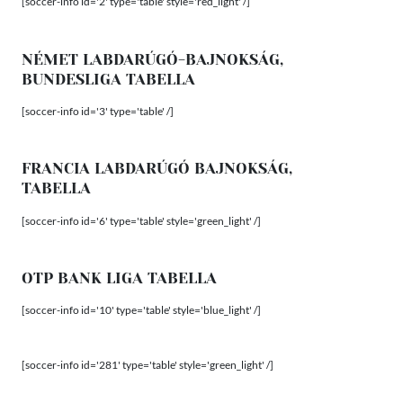
[soccer-info id='2' type='table' style='red_light' /]
NÉMET LABDARÚGÓ-BAJNOKSÁG,
BUNDESLIGA TABELLA
[soccer-info id='3' type='table' /]
FRANCIA LABDARÚGÓ BAJNOKSÁG,
TABELLA
[soccer-info id='6' type='table' style='green_light' /]
OTP BANK LIGA TABELLA
[soccer-info id='10' type='table' style='blue_light' /]
[soccer-info id='281' type='table' style='green_light' /]