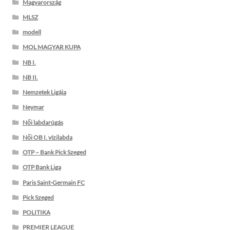
Magyarország
MLSZ
modell
MOL MAGYAR KUPA
NB I.
NB II.
Nemzetek Ligája
Neymar
Női labdarúgás
Női OB I. vízilabda
OTP – Bank Pick Szeged
OTP Bank Liga
Paris Saint-Germain FC
Pick Szeged
POLITIKA
PREMIER LEAGUE