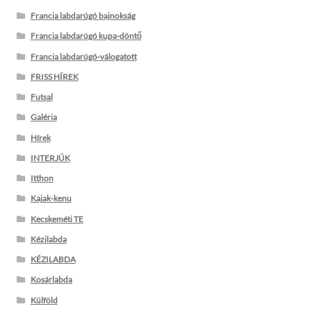
Francia labdarúgó bajnokság
Francia labdarúgó kupa-döntő
Francia labdarúgó-válogatott
FRISS HÍREK
Futsal
Galéria
Hírek
INTERJÚK
Itthon
Kajak-kenu
Kecskeméti TE
Kézilabda
KÉZILABDA
Kosárlabda
Külföld