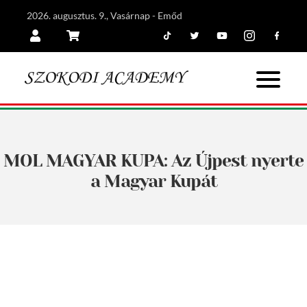
2026. augusztus. 9., Vasárnap - Emőd
Tiktok
Twitter
Youtube
Instagram
Facebook
Belépés
Kosár
MOL MAGYAR KUPA: Az Újpest nyerte
a Magyar Kupát