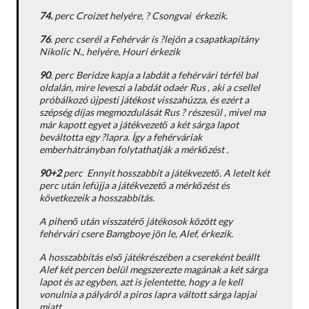
74.
perc Croizet helyére, ? Csongvai érkezik.
76
. perc cserél a Fehérvár is ?lejön a csapatkapitány
Nikolic N., helyére, Houri érkezik
90
. perc Beridze kapja a labdát a fehérvári térfél bal
oldalán, mire leveszi a labdát odaér Rus , aki a csellel
próbálkozó újpesti játékost visszahúzza, és ezért a
szépség díjas megmozdulását Rus ? részesül , mivel ma
már kapott egyet a játékvezető a két sárga lapot
beváltotta egy ?lapra. Így a fehérváriak
emberhátrányban folytathatják a mérkőzést .
90+2
perc Ennyit hosszabbít a játékvezető. A letelt két
perc után lefújja a játékvezető a mérkőzést és
következeik a hosszabbítás.
A pihenő után visszatérő játékosok között egy
fehérvári csere Bamgboye jön le, Alef, érkezik.
A hosszabbítás első játékrészében a csereként beállt
Alef két percen belül megszerezte magának a két sárga
lapot és az egyben, azt is jelentette, hogy a le kell
vonulnia a pályáról a piros lapra váltott sárga lapjai
miatt.