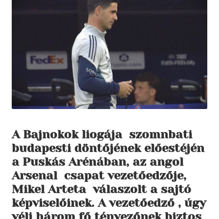
A Bajnokok liogája szomnbati
budapesti döntőjének előestéjén
a Puskás Arénában, az angol
Arsenal csapat vezetőedzője,
Mikel Arteta válaszolt a sajtó
képviselőinek. A vezetőedző , úgy
véli három fő tényezőnek biztos