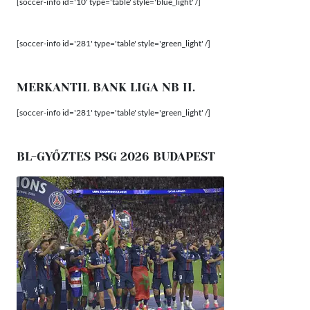
[soccer-info id='10' type='table' style='blue_light' /]
[soccer-info id='281' type='table' style='green_light' /]
MERKANTIL BANK LIGA NB II.
[soccer-info id='281' type='table' style='green_light' /]
BL-GYŐZTES PSG 2026 BUDAPEST