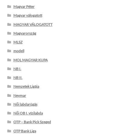
Magyar Péter
Magyar válogatott
MAGYAR VÁLOGATOTT
Magyarország
MLSZ
modell
MOL MAGYAR KUPA
NB I.
NB II.
Nemzetek Ligája
Neymar
Női labdarúgás
Női OB I. vízilabda
OTP – Bank Pick Szeged
OTP Bank Liga