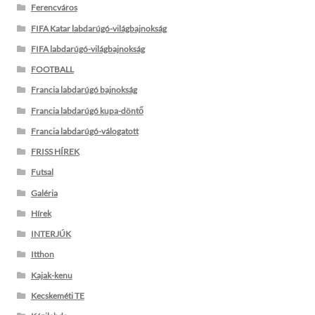
Ferencváros
FIFA Katar labdarúgó-világbajnokság
FIFA labdarúgó-világbajnokság
FOOTBALL
Francia labdarúgó bajnokság
Francia labdarúgó kupa-döntő
Francia labdarúgó-válogatott
FRISS HÍREK
Futsal
Galéria
Hírek
INTERJÚK
Itthon
Kajak-kenu
Kecskeméti TE