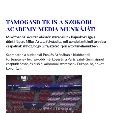
TÁMOGASD TE IS A SZOKODI
ACADEMY MEDIA MUNKÁJÁT!
Miközben 20 év után először szerepelünk Bajnokok Ligája
döntőjében, Mikel Arteta felvázolta, mit gondol, mit kell tennie a
csapatnak ahhoz, hogy új fejezetet írjon a történelmünkben.
Szombaton a budapesti Puskás Arénában a klubfutball
történetének legnagyobb mérkőzésén a Paris Saint-Germainnel
csapunk össze, és első alkalommal szeretnénk Európa-bajnokot
koronázni.