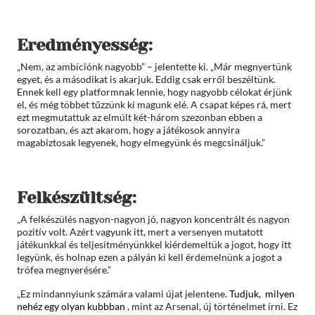
Eredményesség:
„Nem, az ambíciónk nagyobb” – jelentette ki. „Már megnyertünk
egyet, és a másodikat is akarjuk. Eddig csak erről beszéltünk.
Ennek kell egy platformnak lennie, hogy nagyobb célokat érjünk
el, és még többet tűzzünk ki magunk elé. A csapat képes rá, mert
ezt megmutattuk az elmúlt két-három szezonban ebben a
sorozatban, és azt akarom, hogy a játékosok annyira
magabiztosak legyenek, hogy elmegyünk és megcsináljuk.”
Felkészültség:
„A felkészülés nagyon-nagyon jó, nagyon koncentrált és nagyon
pozitív volt. Azért vagyunk itt, mert a versenyen mutatott
játékunkkal és teljesítményünkkel kiérdemeltük a jogot, hogy itt
legyünk, és holnap ezen a pályán ki kell érdemelnünk a jogot a
trófea megnyerésére.”
„Ez mindannyiunk számára valami újat jelentene.
Tudjuk, milyen
nehéz egy olyan kubbban
, mint az Arsenal, új történelmet írni. Ez