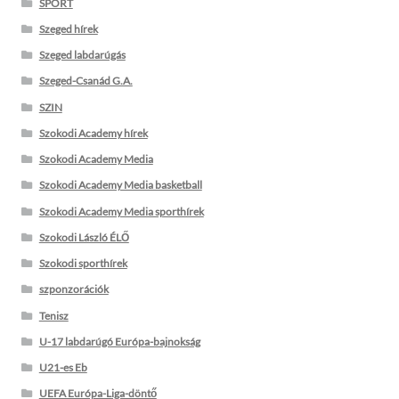
SPORT
Szeged hírek
Szeged labdarúgás
Szeged-Csanád G.A.
SZIN
Szokodi Academy hírek
Szokodi Academy Media
Szokodi Academy Media basketball
Szokodi Academy Media sporthírek
Szokodi László ÉLŐ
Szokodi sporthírek
szponzorációk
Tenisz
U-17 labdarúgó Európa-bajnokság
U21-es Eb
UEFA Európa-Liga-döntő