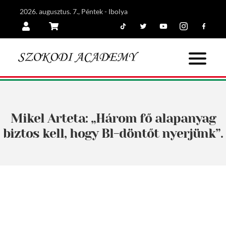
2026. augusztus. 7., Péntek - Ibolya
Tiktok
Twitter
Youtube
Instagram
Facebook
Belépés
Kosár
Mikel Arteta: „Három fő alapanyag
biztos kell, hogy Bl-döntőt nyerjünk”.