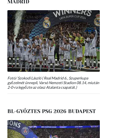
MADRID
Fotó/ Szokodi László ( Real Madrid 6., Szuperkupa
győzelmét ünnepli, Varsó Nemzeti Stadion 08.14, miután
2-0-ra legyőzte az olasz Atalanta csapatát.)
BL-GYŐZTES PSG 2026 BUDAPEST