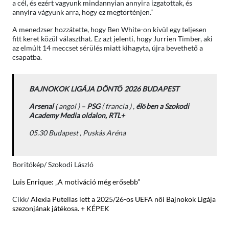
a cél, és ezért vagyunk mindannyian annyira izgatottak, és
annyira vágyunk arra, hogy ez megtörténjen.”
A menedzser hozzátette, hogy Ben White-on kívül egy teljesen
fitt keret közül választhat. Ez azt jelenti, hogy Jurrien Timber, aki
az elmúlt 14 meccset sérülés miatt kihagyta, újra bevethető a
csapatba.
BAJNOKOK LIGÁJA DÖNTŐ 2026 BUDAPEST
Arsenal
( angol ) –
PSG
( francia ) ,
élőben a Szokodi
Academy Media oldalon, RTL+
05.30 Budapest , Puskás Aréna
Boritókép/ Szokodi László
Luis Enrique: „A motiváció még erősebb”
Cikk/
Alexia Putellas lett a 2025/26-os UEFA női Bajnokok Ligája
szezonjának játékosa. + KÉPEK