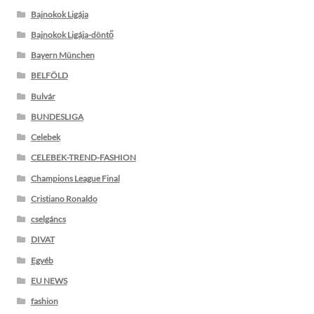
Bajnokok Ligája
Bajnokok Ligája-döntő
Bayern München
BELFÖLD
Bulvár
BUNDESLIGA
Celebek
CELEBEK-TREND-FASHION
Champions League Final
Cristiano Ronaldo
cselgáncs
DIVAT
Egyéb
EU NEWS
fashion