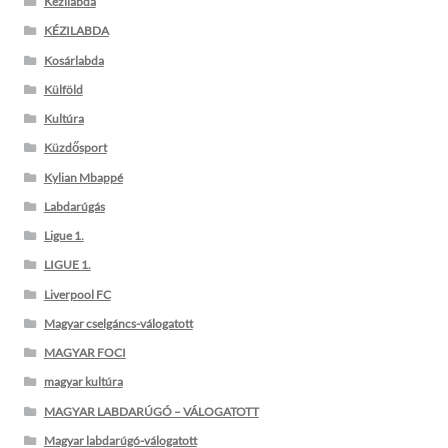
Kézilabda
KÉZILABDA
Kosárlabda
Külföld
Kultúra
Küzdősport
Kylian Mbappé
Labdarúgás
Ligue 1.
LIGUE 1.
Liverpool FC
Magyar cselgáncs-válogatott
MAGYAR FOCI
magyar kultúra
MAGYAR LABDARÚGÓ – VÁLOGATOTT
Magyar labdarúgó-válogatott