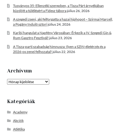
Tusványos 35: Ellenzéki szerepben, a Tisza Párt árnyékában
küzdött a túlélésért a Fidesz tábora
július 26, 2026
A szegedi zseni, aki felforgatta a hazai hiphopot – Szirmai Marcell,
a Pogány Induló sztori
július 24, 2026
Karibi hangulat a Napfény Városában: Érkezik a IV. Szegedi Gin &
Rum Gasztro Fesztivál!
július 23, 2026
A Tisza-parti szabadság himnusza: Ilyen a SZIN-életérzés és a
2026-os zenei felhozatal!
július 22, 2026
Archívum
Archívum
Kategóriák
Academy
Akciók
Atlétika