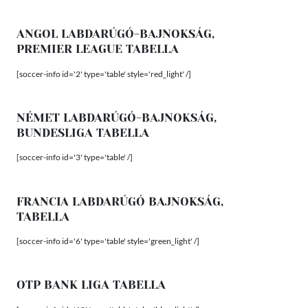
ANGOL LABDARÚGÓ-BAJNOKSÁG,
PREMIER LEAGUE TABELLA
[soccer-info id='2' type='table' style='red_light' /]
NÉMET LABDARÚGÓ-BAJNOKSÁG,
BUNDESLIGA TABELLA
[soccer-info id='3' type='table' /]
FRANCIA LABDARÚGÓ BAJNOKSÁG,
TABELLA
[soccer-info id='6' type='table' style='green_light' /]
OTP BANK LIGA TABELLA