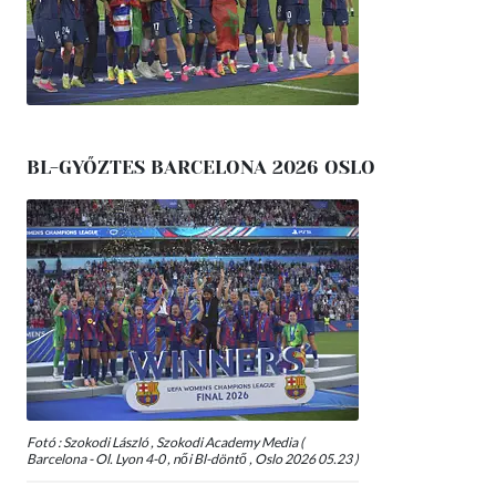
BL-GYŐZTES BARCELONA 2026 OSLO
Fotó : Szokodi László , Szokodi Academy Media (
Barcelona - Ol. Lyon 4-0 , női Bl-döntő , Oslo 2026 05.23 )