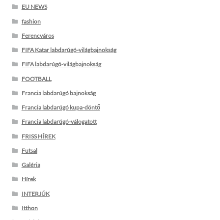
EU NEWS
fashion
Ferencváros
FIFA Katar labdarúgó-világbajnokság
FIFA labdarúgó-világbajnokság
FOOTBALL
Francia labdarúgó bajnokság
Francia labdarúgó kupa-döntő
Francia labdarúgó-válogatott
FRISS HÍREK
Futsal
Galéria
Hírek
INTERJÚK
Itthon