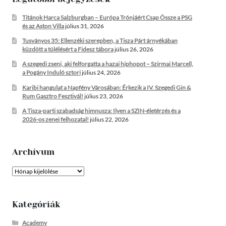
Titánok Harca Salzburgban – Európa Trónjáért Csap Össze a PSG
és az Aston Villa
július 31, 2026
Tusványos 35: Ellenzéki szerepben, a Tisza Párt árnyékában
küzdött a túlélésért a Fidesz tábora
július 26, 2026
A szegedi zseni, aki felforgatta a hazai hiphopot – Szirmai Marcell,
a Pogány Induló sztori
július 24, 2026
Karibi hangulat a Napfény Városában: Érkezik a IV. Szegedi Gin &
Rum Gasztro Fesztivál!
július 23, 2026
A Tisza-parti szabadság himnusza: Ilyen a SZIN-életérzés és a
2026-os zenei felhozatal!
július 22, 2026
Archívum
Archívum
Kategóriák
Academy