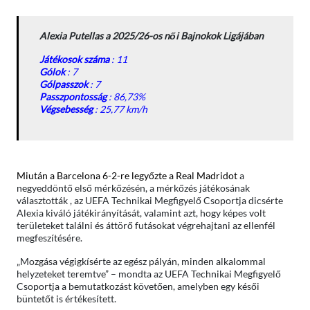
Alexia Putellas a 2025/26-os női Bajnokok Ligájában
Játékosok száma
: 11
Gólok
: 7
Gólpasszok
: 7
Passzpontosság
: 86,73%
Végsebesség
: 25,77 km/h
Miután a Barcelona 6-2-re legyőzte a Real Madridot
a
negyeddöntő első mérkőzésén, a mérkőzés játékosának
választották , az UEFA Technikai Megfigyelő Csoportja dicsérte
Alexia kiváló játékirányítását, valamint azt, hogy képes volt
területeket találni és áttörő futásokat végrehajtani az ellenfél
megfeszítésére.
„Mozgása végigkísérte az egész pályán, minden alkalommal
helyzeteket teremtve” – mondta az UEFA Technikai Megfigyelő
Csoportja a bemutatkozást követően, amelyben egy késői
büntetőt is értékesített.