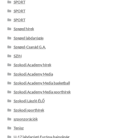
SPORT
SPORT
SPORT
Szeged hírek
Szeged labdarúgás
Szeged-Csanád G.A.
SZIN
Szokodi Academy hírek
Szokodi Academy Media
Szokodi Academy Media basketball
Szokodi Academy Media sporthírek
Szokodi László ÉLŐ
Szokodi sporthírek
szponzorációk
Tenisz
U-17 labdarúgó Európa-bajnokság