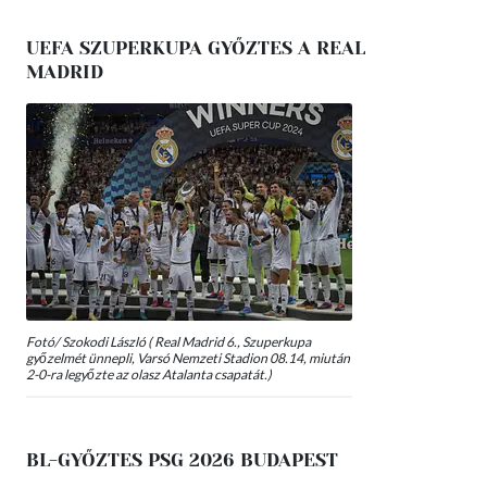
UEFA SZUPERKUPA GYŐZTES A REAL
MADRID
Fotó/ Szokodi László ( Real Madrid 6., Szuperkupa
győzelmét ünnepli, Varsó Nemzeti Stadion 08.14, miután
2-0-ra legyőzte az olasz Atalanta csapatát.)
BL-GYŐZTES PSG 2026 BUDAPEST