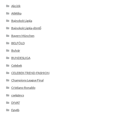
Akciók
Atlétika
Bajnokok Ligája
Bajnokok Ligája-döntő
Bayern München
BELFÖLD
Bulvár
BUNDESLIGA
Celebek
CELEBEK-TREND-FASHION
Champions League Final
Cristiano Ronaldo
cselgáncs
DIVAT
Egyéb