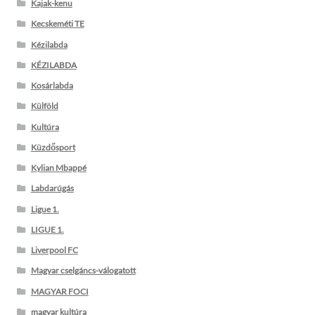
Kajak-kenu
Kecskeméti TE
Kézilabda
KÉZILABDA
Kosárlabda
Külföld
Kultúra
Küzdősport
Kylian Mbappé
Labdarúgás
Ligue 1.
LIGUE 1.
Liverpool FC
Magyar cselgáncs-válogatott
MAGYAR FOCI
magyar kultúra