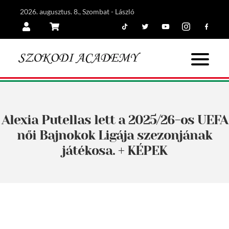
2026. augusztus. 8., Szombat - László
Tiktok
Twitter
Youtube
Instagram
Facebook
Belépés
Kosár
Alexia Putellas lett a 2025/26-os UEFA
női Bajnokok Ligája szezonjának
játékosa. + KÉPEK