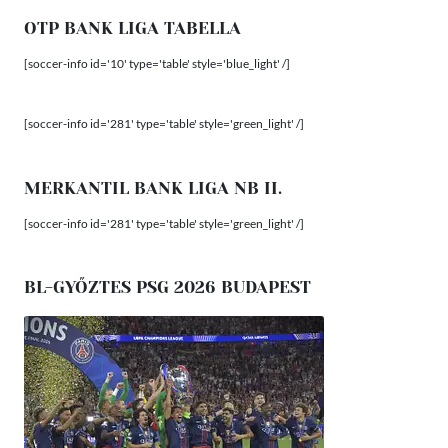
OTP BANK LIGA TABELLA
[soccer-info id='10' type='table' style='blue_light' /]
[soccer-info id='281' type='table' style='green_light' /]
MERKANTIL BANK LIGA NB II.
[soccer-info id='281' type='table' style='green_light' /]
BL-GYŐZTES PSG 2026 BUDAPEST