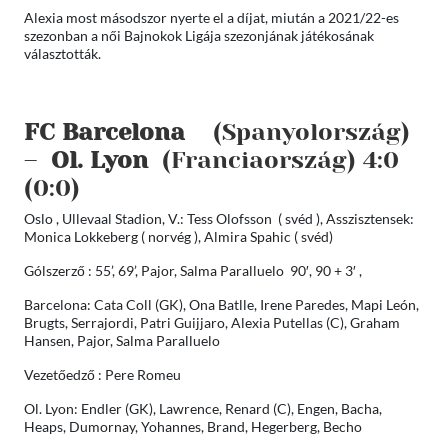
Alexia most másodszor nyerte el a díjat, miután a 2021/22-es
szezonban a női Bajnokok Ligája szezonjának játékosának
választották.
FC Barcelona
(Spanyolország)
–
Ol. Lyon
(Franciaország) 4:0
(0:0)
Oslo , Ullevaal Stadion, V.: Tess Olofsson ( svéd ), Asszisztensek:
Monica Lokkeberg ( norvég ), Almira Spahic ( svéd)
Gólszerző : 55’, 69’, Pajor, Salma Paralluelo 90′, 90 + 3′ ,
Barcelona: Cata Coll (GK), Ona Batlle, Irene Paredes, Mapi León,
Brugts, Serrajordi, Patri Guijjaro, Alexia Putellas (C), Graham
Hansen, Pajor, Salma Paralluelo
Vezetőedző : Pere Romeu
Ol. Lyon: Endler (GK), Lawrence, Renard (C), Engen, Bacha,
Heaps, Dumornay, Yohannes, Brand, Hegerberg, Becho