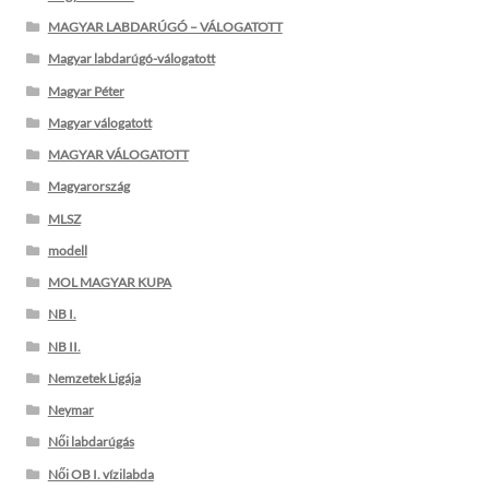
MAGYAR LABDARÚGÓ – VÁLOGATOTT
Magyar labdarúgó-válogatott
Magyar Péter
Magyar válogatott
MAGYAR VÁLOGATOTT
Magyarország
MLSZ
modell
MOL MAGYAR KUPA
NB I.
NB II.
Nemzetek Ligája
Neymar
Női labdarúgás
Női OB I. vízilabda