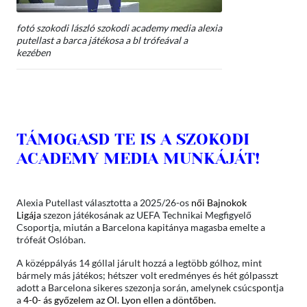
fotó szokodi lászló szokodi academy media alexia
putellast a barca játékosa a bl trófeával a
kezében
TÁMOGASD TE IS A SZOKODI
ACADEMY MEDIA MUNKÁJÁT!
Alexia Putellast választotta a 2025/26-os
női Bajnokok
Ligája
szezon játékosának az UEFA Technikai Megfigyelő
Csoportja, miután a Barcelona kapitánya magasba emelte a
trófeát Oslóban.
A középpályás 14 góllal járult hozzá a legtöbb gólhoz, mint
bármely más játékos; hétszer volt eredményes és hét gólpasszt
adott a Barcelona sikeres szezonja során, amelynek csúcspontja
a
4-0- ás győzelem az Ol. Lyon ellen a döntőben.