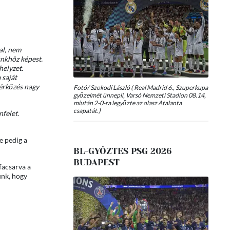
al, nem
ünkhöz képest.
helyzet.
 saját
mérkőzés nagy
Fotó/ Szokodi László ( Real Madrid 6., Szuperkupa
győzelmét ünnepli, Varsó Nemzeti Stadion 08.14,
miután 2-0-ra legyőzte az olasz Atalanta
csapatát.)
nfelet.
e pedig a
BL-GYŐZTES PSG 2026
BUDAPEST
facsarva a
ünk, hogy