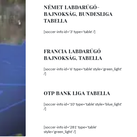
NÉMET LABDARÚGÓ-
BAJNOKSÁG, BUNDESLIGA
TABELLA
[soccer-info id='3' type='table' /]
FRANCIA LABDARÚGÓ
BAJNOKSÁG, TABELLA
[soccer-info id='6' type='table' style='green_light'
/]
OTP BANK LIGA TABELLA
[soccer-info id='10' type='table' style='blue_light'
/]
[soccer-info id='281' type='table'
style='green_light' /]