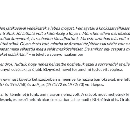
den játékosával védekeztek a labda mögött. Felhagytak a kockázatvállaláss
tráltak. Jól látható volt a különbség a Bayern München elleni mérkőzés
, voltak átmenetek, és szabadon támadhattunk. Ma este azonban más volt a 
ztünk. Olyan érzés volt, mintha az Arsenal tíz játékossal védte volna a
csapat maga választja meg a saját megközelítését. De amikor egy csapat a 
eket kialakítani”
– értékelt a spanyol szakember
endről. Tudtuk, hogy nehéz helyzetbe hozhatjuk ezzel a sorrenddel az elle
anyol edző, aki az újabb BL-győzelmével történelmi tettet vitt véghez.
 egymást követő két szezonban is megnyerte hazája bajnokságát, mellett
57 és 1957/58) és az Ajax (1971/72 és 1972/73) volt képes.
sz. Történelmet írtunk, ami nagyon nehéz volt. A srácok most mehetnek ki
désnek, és beszélhetünk akár sorozatban a harmadik BL-trófeáról is. Örül