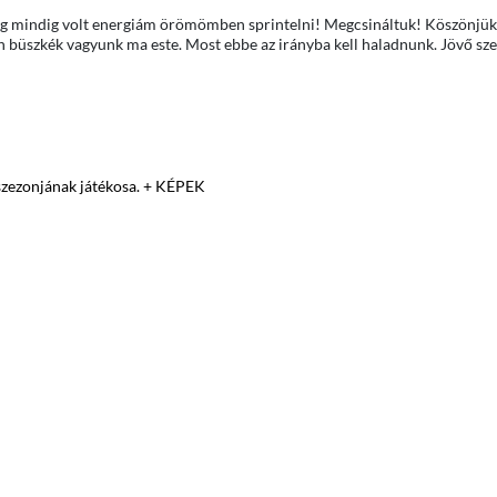
 még mindig volt energiám örömömben sprintelni! Megcsináltuk! Köszönjük
n büszkék vagyunk ma este. Most ebbe az irányba kell haladnunk. Jövő sz
 szezonjának játékosa. + KÉPEK