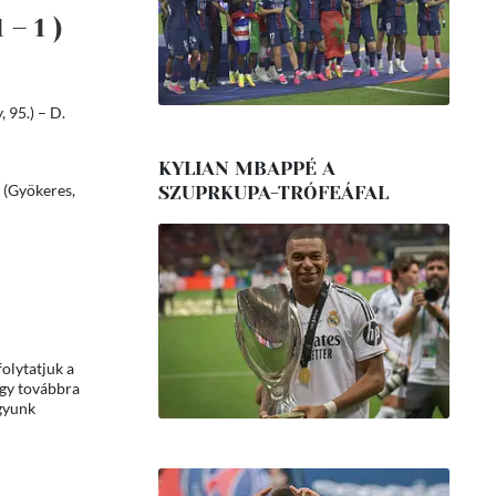
1 – 1 )
 95.) – D.
KYLIAN MBAPPÉ A
d (Gyökeres,
SZUPRKUPA-TRÓFEÁFAL
olytatjuk a
ogy továbbra
agyunk