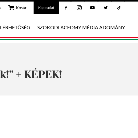
Facebook
Instagram
Youtube
Twitter
Tiktok
s
Kosár
Kapcsolat
ELÉRHETŐSÉG
SZOKODI ACEDMY MÉDIA ADOMÁNY
k!” + KÉPEK!