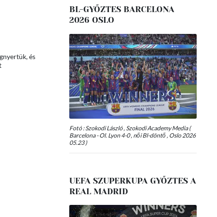
BL-GYŐZTES BARCELONA
2026 OSLO
gnyertük, és
t
Fotó : Szokodi László , Szokodi Academy Media (
Barcelona - Ol. Lyon 4-0 , női Bl-döntő , Oslo 2026
05.23 )
UEFA SZUPERKUPA GYŐZTES A
REAL MADRID