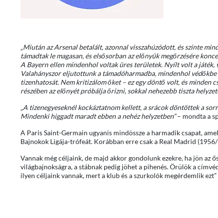
„Miután az Arsenal betalált, azonnal visszahúzódott, és szinte min
támadtak le magasan, és elsősorban az előnyük megőrzésére koncen
A Bayern ellen mindenhol voltak üres területek. Nyílt volt a játék
Valahányszor eljutottunk a támadóharmadba, mindenhol védőkbe ütkö
tizenhatosát. Nem kritizálom őket – ez egy döntő volt, és minden 
részében az előnyét próbálja őrizni, sokkal nehezebb tiszta helyzet
„A tizenegyeseknél kockáztatnom kellett, a srácok döntöttek a sorr
Mindenki higgadt maradt ebben a nehéz helyzetben”
– mondta a sp
A Paris Saint-Germain ugyanis mindössze a harmadik csapat, amely
Bajnokok Ligája-trófeát. Korábban erre csak a Real Madrid (1956/
Vannak még céljaink, de majd akkor gondolunk ezekre, ha jön az ő
világbajnokságra, a stábnak pedig jöhet a pihenés. Örülök a címvé
ilyen céljaink vannak, mert a klub és a szurkolók megérdemlik ezt”