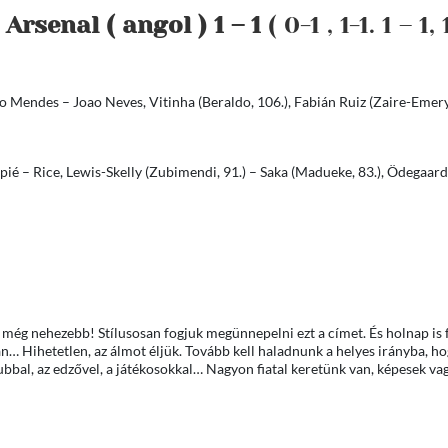
Arsenal ( angol ) 1 – 1
( 0-1 , 1-1. 1 – 1, 
 Mendes – Joao Neves, Vitinha (Beraldo, 106.), Fabián Ruiz (Zaire-Emery,
apié – Rice, Lewis-Skelly (Zubimendi, 91.) – Saka (Madueke, 83.), Ödegaar
 még nehezebb! Stílusosan fogjuk megünnepelni ezt a címet. És holnap is f
n… Hihetetlen, az álmot éljük. Tovább kell haladnunk a helyes irányba, h
klubbal, az edzővel, a játékosokkal… Nagyon fiatal keretünk van, képesek v