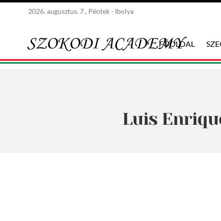
2026. augusztus. 7., Péntek - Ibolya
FŐOLDAL
SZ
Luis Enriqu