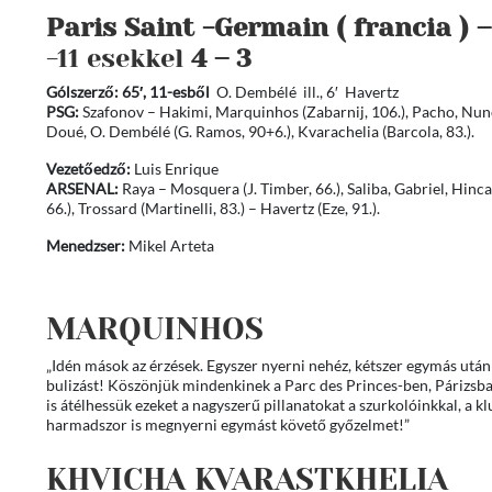
Paris Saint -Germain ( francia ) – 
-11 esekkel
4 – 3
Gólszerző: 65′, 11-esből
O. Dembélé ill., 6′ Havertz
PSG:
Szafonov – Hakimi, Marquinhos (Zabarnij, 106.), Pacho, Nuno
Doué, O. Dembélé (G. Ramos, 90+6.), Kvarachelia (Barcola, 83.).
Vezetőedző:
Luis Enrique
ARSENAL:
Raya – Mosquera (J. Timber, 66.), Saliba, Gabriel, Hinc
66.), Trossard (Martinelli, 83.) – Havertz (Eze, 91.).
Menedzser:
Mikel Arteta
MARQUINHOS
„Idén mások az érzések. Egyszer nyerni nehéz, kétszer egymás után
bulizást! Köszönjük mindenkinek a Parc des Princes-ben, Párizsba
is átélhessük ezeket a nagyszerű pillanatokat a szurkolóinkkal, a 
harmadszor is megnyerni egymást követő győzelmet!”
KHVICHA KVARASTKHELIA