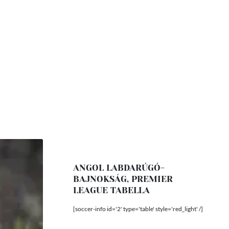
ANGOL LABDARÚGÓ-
BAJNOKSÁG, PREMIER
LEAGUE TABELLA
[soccer-info id='2' type='table' style='red_light' /]