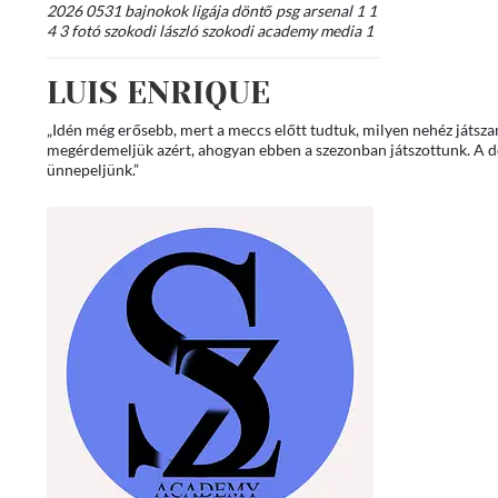
2026 0531 bajnokok ligája döntő psg arsenal 1 1
4 3 fotó szokodi lászló szokodi academy media 1
LUIS ENRIQUE
„Idén még erősebb, mert a meccs előtt tudtuk, milyen nehéz játsza
megérdemeljük azért, ahogyan ebben a szezonban játszottunk. A dön
ünnepeljünk.”