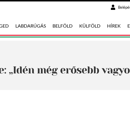
Belépé
EGED
LABDARÚGÁS
BELFÖLD
KÜLFÖLD
HÍREK
e: „Idén még erősebb vagyo