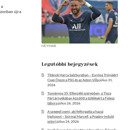
 a
ezonban újra
NEYMAR
Legutóbbi bejegyzések
Titánok Harca Salzburgban – Európa Trónjáért
Csap Össze a PSG és az Aston Villa
július 31,
2026
Tusványos 35: Ellenzéki szerepben, a Tisza
Párt árnyékában küzdött a túlélésért a Fidesz
tábora
július 26, 2026
A szegedi zseni, aki felforgatta a hazai
hiphopot – Szirmai Marcell, a Pogány Induló
sztori
július 24, 2026