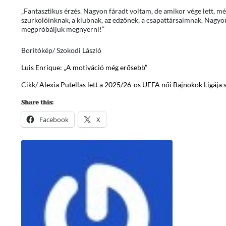
„Fantasztikus érzés. Nagyon fáradt voltam, de amikor vége lett,
szurkolóinknak, a klubnak, az edzőnek, a csapattársaimnak. Nagyo
megpróbáljuk megnyerni!”
Boritókép/ Szokodi László
Luis Enrique: „A motiváció még erősebb”
Cikk/
Alexia Putellas lett a 2025/26-os UEFA női Bajnokok Ligája
Share this:
Facebook
X