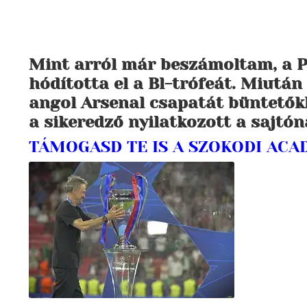
Mint arról már beszámoltam, a 
hódította el a Bl-trófeát. Miutá
angol Arsenal csapatát büntetők
a sikeredző nyilatkozott a sajtón
TÁMOGASD TE IS A SZOKODI AC