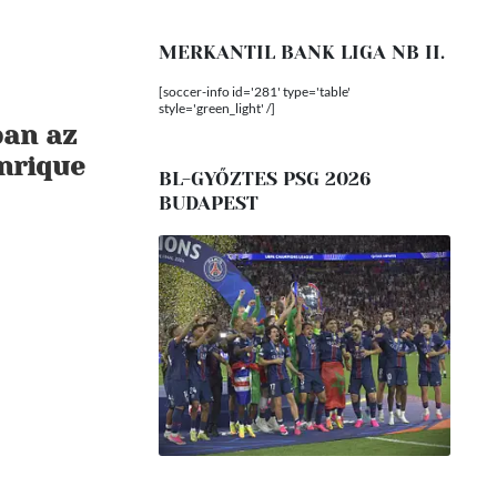
MERKANTIL BANK LIGA NB II.
[soccer-info id='281' type='table'
style='green_light' /]
ban az
nrique
BL-GYŐZTES PSG 2026
BUDAPEST