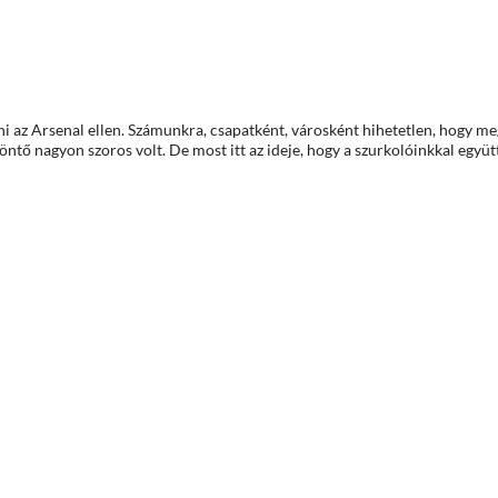
ni az Arsenal ellen. Számunkra, csapatként, városként hihetetlen, hogy me
tő nagyon szoros volt. De most itt az ideje, hogy a szurkolóinkkal együt