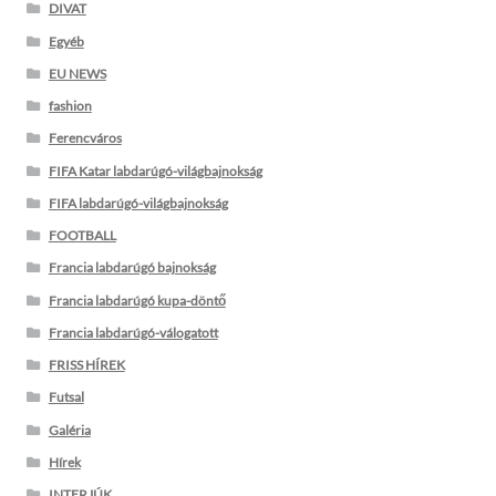
DIVAT
Egyéb
EU NEWS
fashion
Ferencváros
FIFA Katar labdarúgó-világbajnokság
FIFA labdarúgó-világbajnokság
FOOTBALL
Francia labdarúgó bajnokság
Francia labdarúgó kupa-döntő
Francia labdarúgó-válogatott
FRISS HÍREK
Futsal
Galéria
Hírek
INTERJÚK