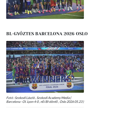
BL-GYŐZTES BARCELONA 2026 OSLO
Fotó : Szokodi László , Szokodi Academy Media (
Barcelona - Ol. Lyon 4-0 , női Bl-döntő , Oslo 2026 05.23 )