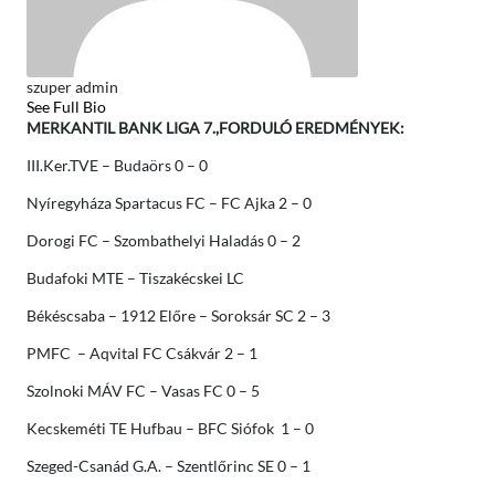
szuper admin
See Full Bio
MERKANTIL BANK LIGA 7.,FORDULÓ EREDMÉNYEK:
III.Ker.TVE – Budaörs 0 – 0
Nyíregyháza Spartacus FC – FC Ajka 2 – 0
Dorogi FC – Szombathelyi Haladás 0 – 2
Budafoki MTE – Tiszakécskei LC
Békéscsaba – 1912 Előre – Soroksár SC 2 – 3
PMFC – Aqvital FC Csákvár 2 – 1
Szolnoki MÁV FC – Vasas FC 0 – 5
Kecskeméti TE Hufbau – BFC Siófok 1 – 0
Szeged-Csanád G.A. – Szentlőrinc SE 0 – 1