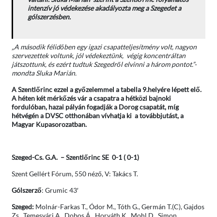
intenzív jó védekezése akadályozta meg a Szegedet a
gólszerzésben.
„A második félidőben egy igazi csapatteljesítmény volt, nagyon
szervezettek voltunk, jól védekeztünk, végig koncentráltan
játszottunk, és ezért tudtuk Szegedről elvinni a három pontot.”-
mondta Sluka Marián.
A Szentlőrinc ezzel a győzelemmel a tabella 9.helyére lépett elő.
A héten két mérkőzés vár a csapatra a hétközi bajnoki
fordulóban, hazai pályán fogadják a Dorog csapatát, míg
hétvégén a DVSC otthonában vívhatja ki a továbbjutást, a
Magyar Kupasorozatban.
Szeged-Cs. G.A. – Szentlőrinc SE 0-1 ( 0-1)
Szent Gellért Fórum, 550 néző, V: Takács T.
Gólszerző
: Grumic 43′
Szeged:
Molnár-Farkas T., Ódor M., Tóth G., Germán T.(C), Gajdos
Zs., Temesvári A., Dobos Á., Horváth K., Mohl D., Simon