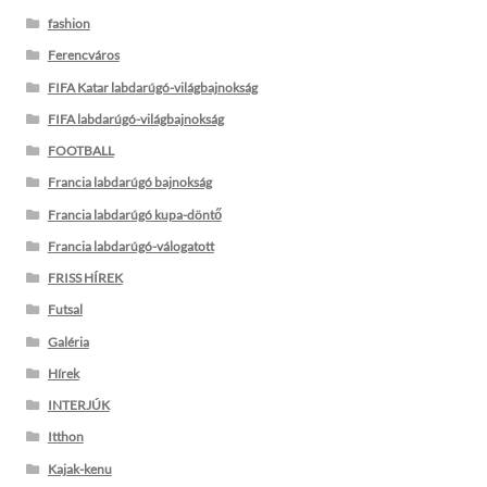
fashion
Ferencváros
FIFA Katar labdarúgó-világbajnokság
FIFA labdarúgó-világbajnokság
FOOTBALL
Francia labdarúgó bajnokság
Francia labdarúgó kupa-döntő
Francia labdarúgó-válogatott
FRISS HÍREK
Futsal
Galéria
Hírek
INTERJÚK
Itthon
Kajak-kenu