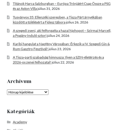
Titánok Harca Salzburgban – Európa Trónjáért Csap Össze a PSG
és az Aston Villa
július 31, 2026
Tusványos 35: Ellenzéki szerepben, a Tisza Párt árnyékában
küzdött a túlélésért a Fidesz tábora
július 26, 2026
A szegedi zseni, aki felforgatta a hazai hiphopot – Szirmai Marcell,
a Pogány Induló sztori
július 24, 2026
Karibi hangulat a Napfény Városában: Érkezik a IV. Szegedi Gin &
Rum Gasztro Fesztivál!
július 23, 2026
A Tisza-parti szabadság himnusza: Ilyen a SZIN-életérzés és a
2026-os zenei felhozatal!
július 22, 2026
Archívum
Archívum
Kategóriák
Academy