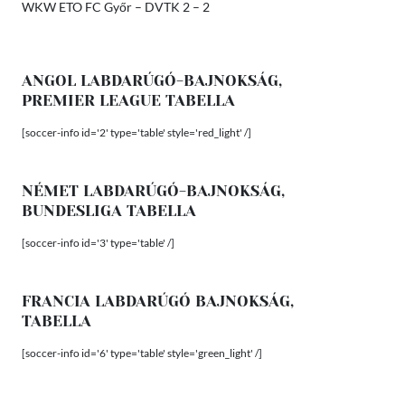
WKW ETO FC Győr – DVTK 2 – 2
ANGOL LABDARÚGÓ-BAJNOKSÁG,
PREMIER LEAGUE TABELLA
[soccer-info id='2' type='table' style='red_light' /]
NÉMET LABDARÚGÓ-BAJNOKSÁG,
BUNDESLIGA TABELLA
[soccer-info id='3' type='table' /]
FRANCIA LABDARÚGÓ BAJNOKSÁG,
TABELLA
[soccer-info id='6' type='table' style='green_light' /]