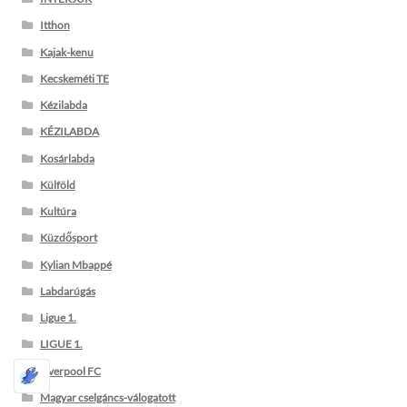
Itthon
Kajak-kenu
Kecskeméti TE
Kézilabda
KÉZILABDA
Kosárlabda
Külföld
Kultúra
Küzdősport
Kylian Mbappé
Labdarúgás
Ligue 1.
LIGUE 1.
Liverpool FC
Magyar cselgáncs-válogatott