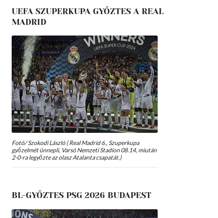
UEFA SZUPERKUPA GYŐZTES A REAL
MADRID
Fotó/ Szokodi László ( Real Madrid 6., Szuperkupa
győzelmét ünnepli, Varsó Nemzeti Stadion 08.14, miután
2-0-ra legyőzte az olasz Atalanta csapatát.)
BL-GYŐZTES PSG 2026 BUDAPEST