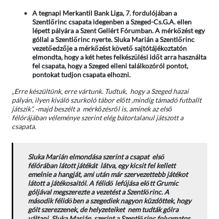
A tegnapi Merkantil Bank Liga, 7. fordulójában a
Szentlőrinc csapata idegenben a Szeged-Cs.G.A. ellen
lépett pályára a Szent Gellért Fórumban. A mérkőzést egy
góllal a Szentlőrinc nyerte. Sluka Marián a Szentlőrinc
vezetőedzője a mérkőzést követő sajtótájékoztatón
elmondta, hogy a két hetes felkészülési időt arra használta
fel csapata, hogy a Szeged elleni találkozóról pontot,
pontokat tudjon csapata elhozni.
„Erre készültünk, erre vártunk. Tudtuk, hogy a Szeged hazai
pályán, ilyen kiváló szurkoló tábor előtt ,mindig támadó futballt
játszik”, -majd beszélt a mérkőzésről is, aminek az első
félórájában véleménye szerint elég bátortalanul játszott a
csapata.
Sluka Marián elmondása szerint a csapat első
félórában látott játékát látva, egy kicsit fel kellett
emelnie a hangját, ami után már szervezettebb játékot
látott a játékosaitól. A félidő lefújása előtt Grumic
góljával megszerezte a vezetést a Szentlőrinc. A
második félidőben a szegediek nagyon küzdöttek, hogy
gólt szerezzenek, de helyzeteiket nem tudták gólra
váltani. Sluka Marián szerint a Szentlőrinc folyamatos