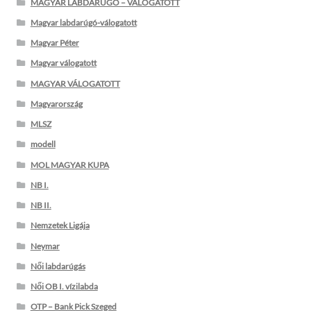
MAGYAR LABDARÚGÓ – VÁLOGATOTT
Magyar labdarúgó-válogatott
Magyar Péter
Magyar válogatott
MAGYAR VÁLOGATOTT
Magyarország
MLSZ
modell
MOL MAGYAR KUPA
NB I.
NB II.
Nemzetek Ligája
Neymar
Női labdarúgás
Női OB I. vízilabda
OTP – Bank Pick Szeged