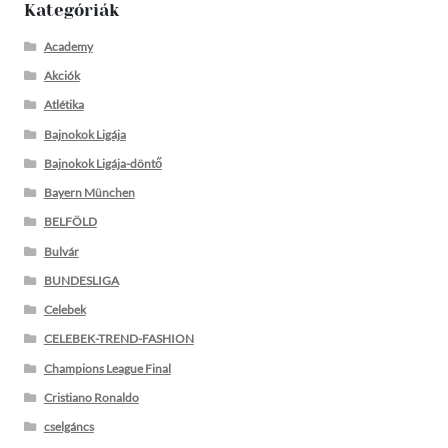
Kategóriák
Academy
Akciók
Atlétika
Bajnokok Ligája
Bajnokok Ligája-döntő
Bayern München
BELFÖLD
Bulvár
BUNDESLIGA
Celebek
CELEBEK-TREND-FASHION
Champions League Final
Cristiano Ronaldo
cselgáncs