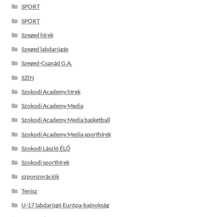
SPORT
SPORT
Szeged hírek
Szeged labdarúgás
Szeged-Csanád G.A.
SZIN
Szokodi Academy hírek
Szokodi Academy Media
Szokodi Academy Media basketball
Szokodi Academy Media sporthírek
Szokodi László ÉLŐ
Szokodi sporthírek
szponzorációk
Tenisz
U-17 labdarúgó Európa-bajnokság