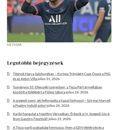
NEYMAR
Legutóbbi bejegyzések
Titánok Harca Salzburgban – Európa Trónjáért Csap Össze a PSG
és az Aston Villa
július 31, 2026
Tusványos 35: Ellenzéki szerepben, a Tisza Párt árnyékában
küzdött a túlélésért a Fidesz tábora
július 26, 2026
A szegedi zseni, aki felforgatta a hazai hiphopot – Szirmai Marcell,
a Pogány Induló sztori
július 24, 2026
Karibi hangulat a Napfény Városában: Érkezik a IV. Szegedi Gin &
Rum Gasztro Fesztivál!
július 23, 2026
A Tisza-parti szabadság himnusza: Ilyen a SZIN-életérzés és a