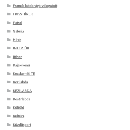
Francia labdarúgó-válogatott
FRISS HÍREK
Futsal
Galéria
Hírek
INTERJÚK
Itthon
Kajak-kenu
Kecskeméti TE
Kézilabda
KÉZILABDA
Kosárlabda
Külföld
Kultúra
Küzdősport