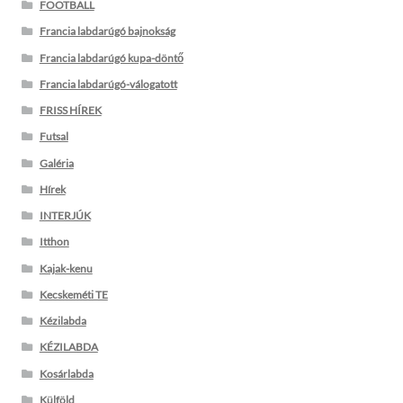
FOOTBALL
Francia labdarúgó bajnokság
Francia labdarúgó kupa-döntő
Francia labdarúgó-válogatott
FRISS HÍREK
Futsal
Galéria
Hírek
INTERJÚK
Itthon
Kajak-kenu
Kecskeméti TE
Kézilabda
KÉZILABDA
Kosárlabda
Külföld