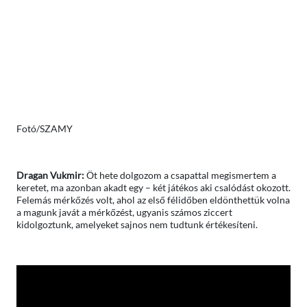
Fotó/SZAMY
Dragan Vukmir:
Öt hete dolgozom a csapattal megismertem a
keretet, ma azonban akadt egy – két játékos aki csalódást okozott.
Felemás mérkőzés volt, ahol az első félidőben eldönthettük volna
a magunk javát a mérkőzést, ugyanis számos ziccert
kidolgoztunk, amelyeket sajnos nem tudtunk értékesíteni.