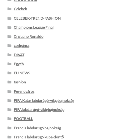
Celebek
CELEBEK-TREND-FASHION
Champions League Final
Cristiano Ronaldo
cselgáncs
DIVAT
Egyéb
EU NEWS
fashion
Ferencváros
FIFA Katar labdarúgó-világbajnokság
FIFA labdarúgó-világbajnokság
FOOTBALL
Francia labdarúgó bajnokság
Francia labdarúgó kupa-döntő