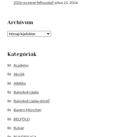
2026-os zenei felhozatal!
július 22, 2026
Archívum
Archívum
Kategóriák
Academy
Akciók
Atlétika
Bajnokok Ligája
Bajnokok Ligája-döntő
Bayern München
BELFÖLD
Bulvár
BUNDESLIGA