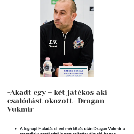
-Akadt egy – két játékos aki
csalódást okozott- Dragan
Vukmir
A tegnapi Haladás elleni mérkőzés után Dragan Vukmir a
szegediek vezetőedzője nem rejtette véka alá, hogy a