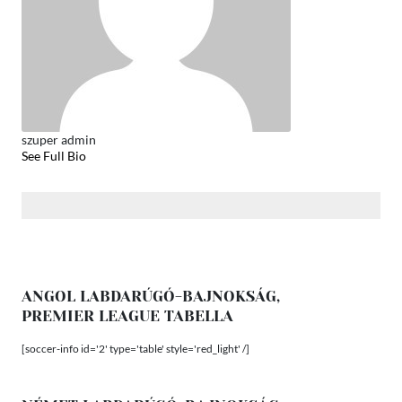
szuper admin
See Full Bio
ANGOL LABDARÚGÓ-BAJNOKSÁG,
PREMIER LEAGUE TABELLA
[soccer-info id='2' type='table' style='red_light' /]