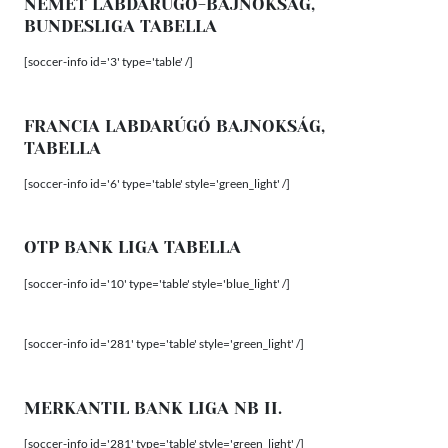
NÉMET LABDARÚGÓ-BAJNOKSÁG,
BUNDESLIGA TABELLA
[soccer-info id='3' type='table' /]
FRANCIA LABDARÚGÓ BAJNOKSÁG,
TABELLA
[soccer-info id='6' type='table' style='green_light' /]
OTP BANK LIGA TABELLA
[soccer-info id='10' type='table' style='blue_light' /]
[soccer-info id='281' type='table' style='green_light' /]
MERKANTIL BANK LIGA NB II.
[soccer-info id='281' type='table' style='green_light' /]