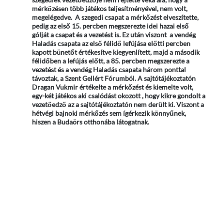
mérkőzésen több játékos teljesítményével, nem volt,
megelégedve. A szegedi csapat a mérkőzést elveszítette,
pedig az első 15. percben megszerezte idei hazai első
gólját a csapat és a vezetést is. Ez után viszont a vendég
Haladás csapata az első félidő lefújása előtti percben
kapott bünetőt értékesítve kiegyenlített, majd a második
félidőben a lefújás előtt, a 85. percben megszerezte a
vezetést és a vendég Haladás csapata három ponttal
távoztak, a Szent Gellért Fórumból. A sajtótájékoztatón
Dragan Vukmir értékelte a mérkőzést és kiemelte volt,
egy-két játékos aki csalódást okozott , hogy kikre gondolt a
vezetőedző az a sajtótájékoztatón nem derült ki. Viszont a
hétvégi bajnoki mérkőzés sem ígérkezik könnyűnek,
hiszen a Budaörs otthonába látogatnak.