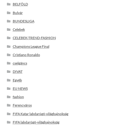
BELFÖLD
Bulvár
BUNDESLIGA
Celebek
CELEBEK-TREND-FASHION
Champions League Final
Cristiano Ronaldo
cselgáncs
DIVAT
Egyéb
EU NEWS
fashion
Ferencváros
FIFA Katar labdarúgó-világbajnokság
FIFA labdarúgó-világbajnokság