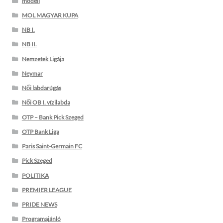
modell
MOL MAGYAR KUPA
NB I.
NB II.
Nemzetek Ligája
Neymar
Női labdarúgás
Női OB I. vízilabda
OTP – Bank Pick Szeged
OTP Bank Liga
Paris Saint-Germain FC
Pick Szeged
POLITIKA
PREMIER LEAGUE
PRIDE NEWS
Programajánló