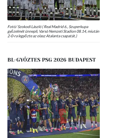
Fotó/ Szokodi László ( Real Madrid 6., Szuperkupa
győzelmét ünnepli, Varsó Nemzeti Stadion 08.14, miután
2-0-ra legyőzte az olasz Atalanta csapatát.)
BL-GYŐZTES PSG 2026 BUDAPEST