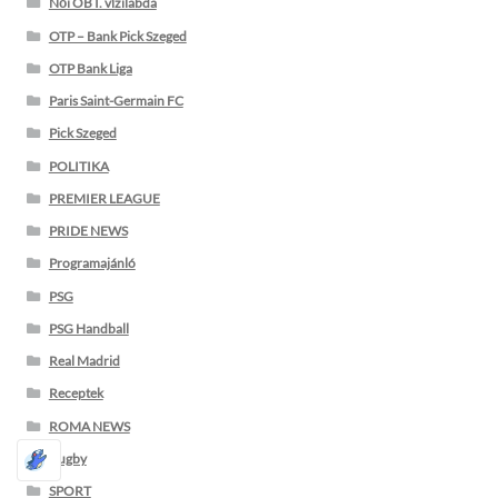
Női OB I. vízilabda
OTP – Bank Pick Szeged
OTP Bank Liga
Paris Saint-Germain FC
Pick Szeged
POLITIKA
PREMIER LEAGUE
PRIDE NEWS
Programajánló
PSG
PSG Handball
Real Madrid
Receptek
ROMA NEWS
Rugby
SPORT