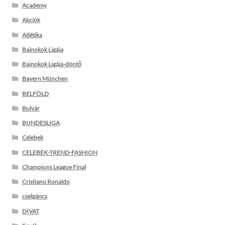
Academy
Akciók
Atlétika
Bajnokok Ligája
Bajnokok Ligája-döntő
Bayern München
BELFÖLD
Bulvár
BUNDESLIGA
Celebek
CELEBEK-TREND-FASHION
Champions League Final
Cristiano Ronaldo
cselgáncs
DIVAT