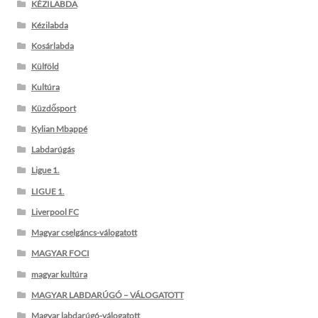
KÉZILABDA
Kézilabda
Kosárlabda
Külföld
Kultúra
Küzdősport
Kylian Mbappé
Labdarúgás
Ligue 1.
LIGUE 1.
Liverpool FC
Magyar cselgáncs-válogatott
MAGYAR FOCI
magyar kultúra
MAGYAR LABDARÚGÓ – VÁLOGATOTT
Magyar labdarúgó-válogatott