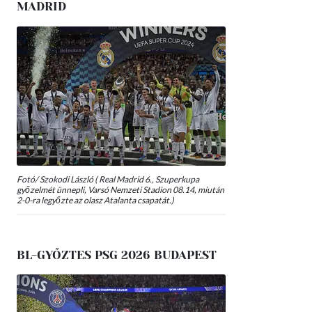
MADRID
Fotó/ Szokodi László ( Real Madrid 6., Szuperkupa
győzelmét ünnepli, Varsó Nemzeti Stadion 08.14, miután
2-0-ra legyőzte az olasz Atalanta csapatát.)
BL-GYŐZTES PSG 2026 BUDAPEST