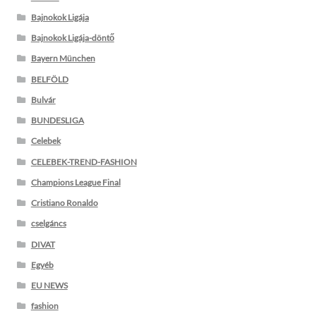
Bajnokok Ligája
Bajnokok Ligája-döntő
Bayern München
BELFÖLD
Bulvár
BUNDESLIGA
Celebek
CELEBEK-TREND-FASHION
Champions League Final
Cristiano Ronaldo
cselgáncs
DIVAT
Egyéb
EU NEWS
fashion