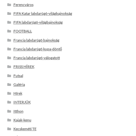
Ferencváros
FIFA Katar labdarúgó-világbajnokság
FIFA labdarúgó-világbajnokság
FOOTBALL
Francia labdarúgó bajnokság
Francia labdarúgó kupa-döntő
Francia labdarúgó-válogatott
FRISS HÍREK
Futsal
Galéria
Hírek
INTERJÚK
Itthon
Kajak-kenu
Kecskeméti TE