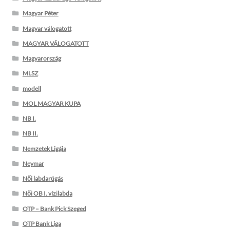
Magyar Péter
Magyar válogatott
MAGYAR VÁLOGATOTT
Magyarország
MLSZ
modell
MOL MAGYAR KUPA
NB I.
NB II.
Nemzetek Ligája
Neymar
Női labdarúgás
Női OB I. vízilabda
OTP – Bank Pick Szeged
OTP Bank Liga