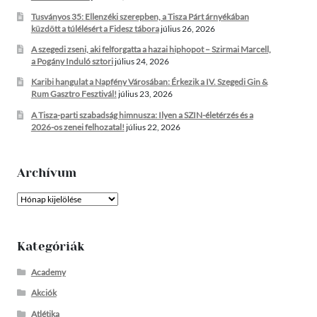
Tusványos 35: Ellenzéki szerepben, a Tisza Párt árnyékában
küzdött a túlélésért a Fidesz tábora
július 26, 2026
A szegedi zseni, aki felforgatta a hazai hiphopot – Szirmai Marcell,
a Pogány Induló sztori
július 24, 2026
Karibi hangulat a Napfény Városában: Érkezik a IV. Szegedi Gin &
Rum Gasztro Fesztivál!
július 23, 2026
A Tisza-parti szabadság himnusza: Ilyen a SZIN-életérzés és a
2026-os zenei felhozatal!
július 22, 2026
Archívum
Archívum
Kategóriák
Academy
Akciók
Atlétika