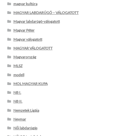
magyar kultúra
MAGYAR LABDARÚGÓ – VÁLOGATOTT
Magyar labdarúgó-válogatott
Magyar Péter
Magyar válogatott
MAGYAR VÁLOGATOTT
Magyarország
MLSZ
modell
MOL MAGYAR KUPA
NB I.
NB II.
Nemzetek Ligája
Neymar
Női labdarúgás