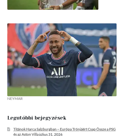
NEYMAR
Legutóbbi bejegyzések
Titánok Harca Salzburgban – Európa Trónjáért Csap Össze a PSG
és az Aston Villa
július 31, 2026