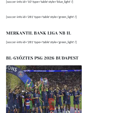
[soccer-info id='10' type='table' style='blue_light' /]
[soccer-info id='281' type='table' style='green_light' /]
MERKANTIL BANK LIGA NB II.
[soccer-info id='281' type='table' style='green_light' /]
BL-GYŐZTES PSG 2026 BUDAPEST