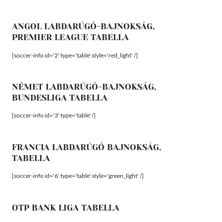
ANGOL LABDARÚGÓ-BAJNOKSÁG,
PREMIER LEAGUE TABELLA
[soccer-info id='2' type='table' style='red_light' /]
NÉMET LABDARÚGÓ-BAJNOKSÁG,
BUNDESLIGA TABELLA
[soccer-info id='3' type='table' /]
FRANCIA LABDARÚGÓ BAJNOKSÁG,
TABELLA
[soccer-info id='6' type='table' style='green_light' /]
OTP BANK LIGA TABELLA