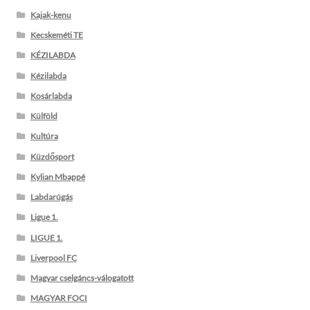
Kajak-kenu
Kecskeméti TE
KÉZILABDA
Kézilabda
Kosárlabda
Külföld
Kultúra
Küzdősport
Kylian Mbappé
Labdarúgás
Ligue 1.
LIGUE 1.
Liverpool FC
Magyar cselgáncs-válogatott
MAGYAR FOCI