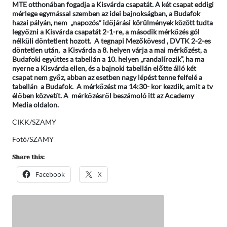
MTE otthonában fogadja a Kisvárda csapatát. A két csapat eddigi
mérlege egymással szemben az idei bajnokságban, a Budafok
hazai pályán, nem „napozós” időjárási körülmények között tudta
legyőzni a Kisvárda csapatát 2-1-re, a második mérkőzés gól
nélküli döntetlent hozott. A tegnapi Mezőkövesd , DVTK 2-2-es
döntetlen után, a Kisvárda a 8. helyen várja a mai mérkőzést, a
Budafoki együttes a tabellán a 10. helyen „randalírozik”, ha ma
nyerne a Kisvárda ellen, és a bajnoki tabellán előtte álló két
csapat nem győz, abban az esetben nagy lépést tenne felfelé a
tabellán a Budafok. A mérkőzést ma 14:30- kor kezdik, amit a tv
élőben közvetít. A mérkőzésről beszámoló itt az Academy
Media oldalon.
CIKK/SZAMY
Fotó/SZAMY
Share this:
Facebook
X