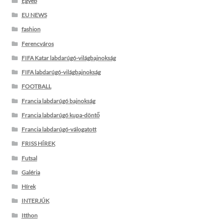
Egyéb
EU NEWS
fashion
Ferencváros
FIFA Katar labdarúgó-világbajnokság
FIFA labdarúgó-világbajnokság
FOOTBALL
Francia labdarúgó bajnokság
Francia labdarúgó kupa-döntő
Francia labdarúgó-válogatott
FRISS HÍREK
Futsal
Galéria
Hírek
INTERJÚK
Itthon