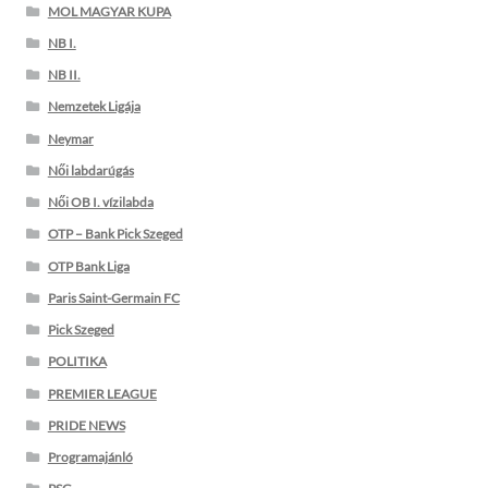
MOL MAGYAR KUPA
NB I.
NB II.
Nemzetek Ligája
Neymar
Női labdarúgás
Női OB I. vízilabda
OTP – Bank Pick Szeged
OTP Bank Liga
Paris Saint-Germain FC
Pick Szeged
POLITIKA
PREMIER LEAGUE
PRIDE NEWS
Programajánló