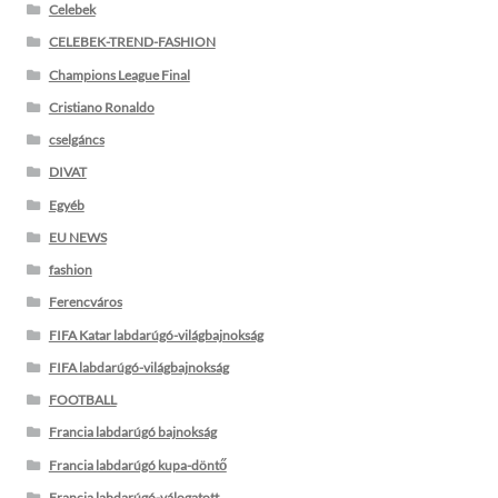
Celebek
CELEBEK-TREND-FASHION
Champions League Final
Cristiano Ronaldo
cselgáncs
DIVAT
Egyéb
EU NEWS
fashion
Ferencváros
FIFA Katar labdarúgó-világbajnokság
FIFA labdarúgó-világbajnokság
FOOTBALL
Francia labdarúgó bajnokság
Francia labdarúgó kupa-döntő
Francia labdarúgó-válogatott