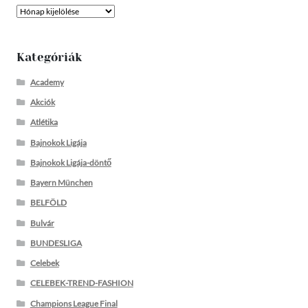
Archívum
Kategóriák
Academy
Akciók
Atlétika
Bajnokok Ligája
Bajnokok Ligája-döntő
Bayern München
BELFÖLD
Bulvár
BUNDESLIGA
Celebek
CELEBEK-TREND-FASHION
Champions League Final