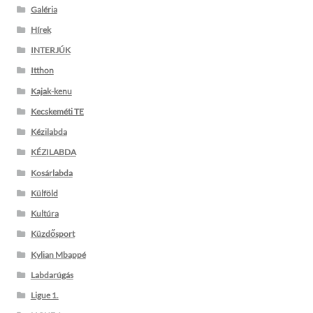
Galéria
Hírek
INTERJÚK
Itthon
Kajak-kenu
Kecskeméti TE
Kézilabda
KÉZILABDA
Kosárlabda
Külföld
Kultúra
Küzdősport
Kylian Mbappé
Labdarúgás
Ligue 1.