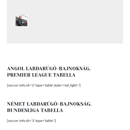
ANGOL LABDARÚGÓ-BAJNOKSÁG,
PREMIER LEAGUE TABELLA
[soccer-info id='2' type='table' style='red_light' /]
NÉMET LABDARÚGÓ-BAJNOKSÁG,
BUNDESLIGA TABELLA
[soccer-info id='3' type='table' /]