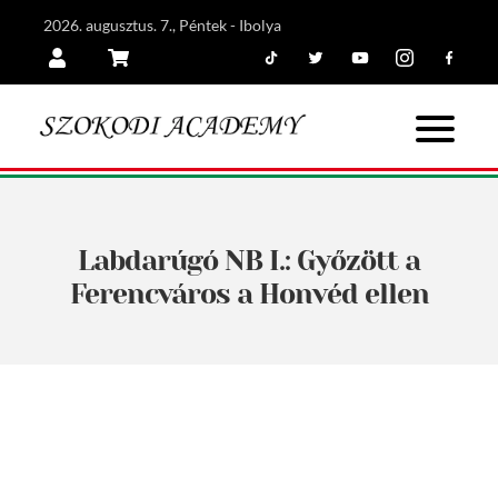
2026. augusztus. 7., Péntek - Ibolya
Tiktok
Twitter
Youtube
Instagram
Facebook
Belépés
Kosár
Labdarúgó NB I.: Győzött a
Ferencváros a Honvéd ellen