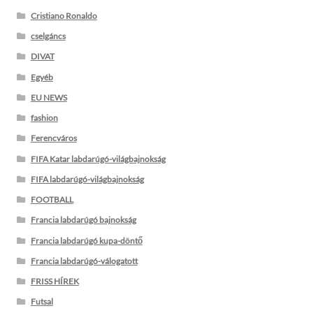
Cristiano Ronaldo
cselgáncs
DIVAT
Egyéb
EU NEWS
fashion
Ferencváros
FIFA Katar labdarúgó-világbajnokság
FIFA labdarúgó-világbajnokság
FOOTBALL
Francia labdarúgó bajnokság
Francia labdarúgó kupa-döntő
Francia labdarúgó-válogatott
FRISS HÍREK
Futsal