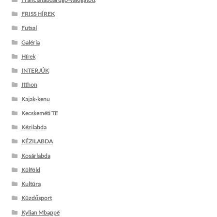
FRISS HÍREK
Futsal
Galéria
Hírek
INTERJÚK
Itthon
Kajak-kenu
Kecskeméti TE
Kézilabda
KÉZILABDA
Kosárlabda
Külföld
Kultúra
Küzdősport
Kylian Mbappé