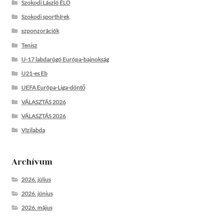
Szokodi László ÉLŐ
Szokodi sporthírek
szponzorációk
Tenisz
U-17 labdarúgó Európa-bajnokság
U21-es Eb
UEFA Európa-Liga-döntő
VÁLASZTÁS 2026
VÁLASZTÁS 2026
Vízilabda
Archívum
2026. július
2026. június
2026. május