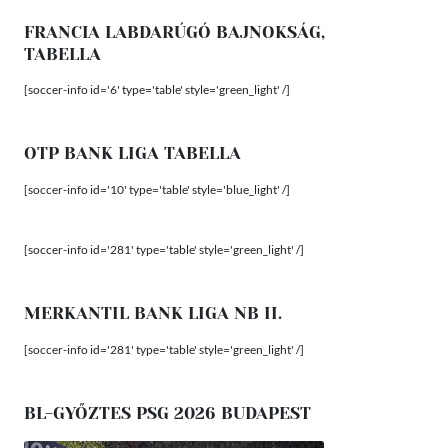
FRANCIA LABDARÚGÓ BAJNOKSÁG,
TABELLA
[soccer-info id='6' type='table' style='green_light' /]
OTP BANK LIGA TABELLA
[soccer-info id='10' type='table' style='blue_light' /]
[soccer-info id='281' type='table' style='green_light' /]
MERKANTIL BANK LIGA NB II.
[soccer-info id='281' type='table' style='green_light' /]
BL-GYŐZTES PSG 2026 BUDAPEST