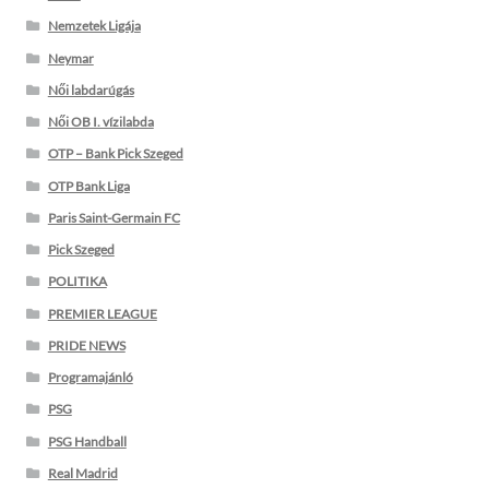
Nemzetek Ligája
Neymar
Női labdarúgás
Női OB I. vízilabda
OTP – Bank Pick Szeged
OTP Bank Liga
Paris Saint-Germain FC
Pick Szeged
POLITIKA
PREMIER LEAGUE
PRIDE NEWS
Programajánló
PSG
PSG Handball
Real Madrid