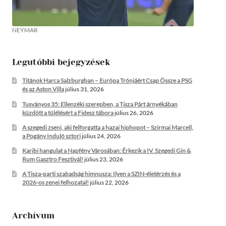
NEYMAR
Legutóbbi bejegyzések
Titánok Harca Salzburgban – Európa Trónjáért Csap Össze a PSG
és az Aston Villa
július 31, 2026
Tusványos 35: Ellenzéki szerepben, a Tisza Párt árnyékában
küzdött a túlélésért a Fidesz tábora
július 26, 2026
A szegedi zseni, aki felforgatta a hazai hiphopot – Szirmai Marcell,
a Pogány Induló sztori
július 24, 2026
Karibi hangulat a Napfény Városában: Érkezik a IV. Szegedi Gin &
Rum Gasztro Fesztivál!
július 23, 2026
A Tisza-parti szabadság himnusza: Ilyen a SZIN-életérzés és a
2026-os zenei felhozatal!
július 22, 2026
Archívum