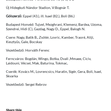
Új Hidegkuti Nándor Stadion, V:Bognár T.
Gólszerző:
Eppel (43.), ill. Isael (82.), Boli (86.)
Budapest Honvéd: Tujvel, Mezghrani, Klemenz, Bardea, Uzoma,
Szendrei, Hidi (C), Gazdag, Nagy D., Eppel, Balogh N.
Csere: Nagy, Batik B., Zsótér, Lovric, Kamber, Traoré, Aliji,
Kesztyűs, Gale, Bocskay
Vezetőedző: Horváth Ferenc
Ferncváros: Bogdán, Wingo, Botka, Dvali ,Mmaee, Ciciv,
Laidouni, Vécsei, Mak, Baturina, Tokmac,
Cserék: Kovács M., Lovrencsics, Haratin, Sigér, Gera, Boli, Isael,
Skvarka
Vezetőedző: Sergei Rebrov
Share this: