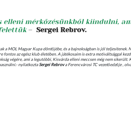
elleni mérkőzésünkből kiindulni, a
elettük
–
Sergei Rebrov.
ttak a MOL Magyar Kupa döntőjébe, és a bajnokságban is jól teljesítenek. 
 fontos az egész klub életében. A játékosaim is extra motiváltsággal kezdt
nokság végére, ami a legutóbbi, Kisvárda elleni meccsen még nem sikerült.
használni.- nyilatkozta
Sergei Rebrov
a Ferencvárosi TC vezetőedzője , olv