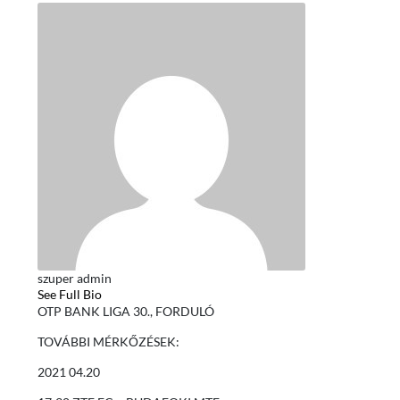
szuper admin
See Full Bio
OTP BANK LIGA 30., FORDULÓ
TOVÁBBI MÉRKŐZÉSEK:
2021 04.20