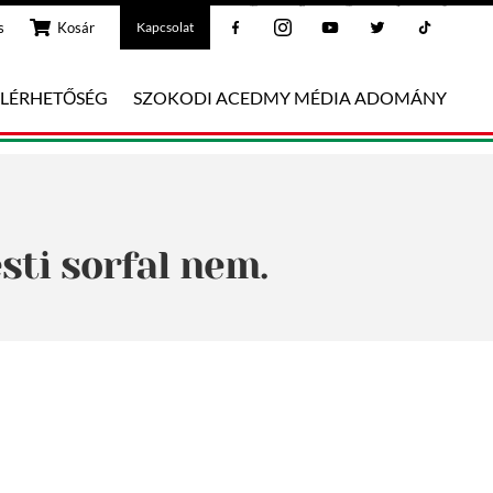
Facebook
Instagram
Youtube
Twitter
Tiktok
s
Kosár
Kapcsolat
ELÉRHETŐSÉG
SZOKODI ACEDMY MÉDIA ADOMÁNY
sti sorfal nem.