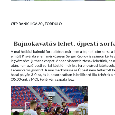
OTP BANK LIGA 30., FORDULÓ
-Bajnokavatás lehet, újpesti sorf
A mai hétközi bajnoki fordulóban, már nem a bajnoki cím sorsa a 
elmúlt Kisvárda elleni mérkőzésen Sergei Rebrov is számon kérte a
legyőzésével juthat a csapat. Abban viszont biztosak lehetünk, h
után, nem az újpesti sorfal közt jönnek le a ferencvárosi játékosok.
Ferencváros győzött. A mai mérkőzésre az Újpest nem feltartott ké
hazai pályán 3-0-ra, és kupasorozatban is brillírozó lila-fehérek a
(05.03-án), a MOL Fehérvár csapata lesz.