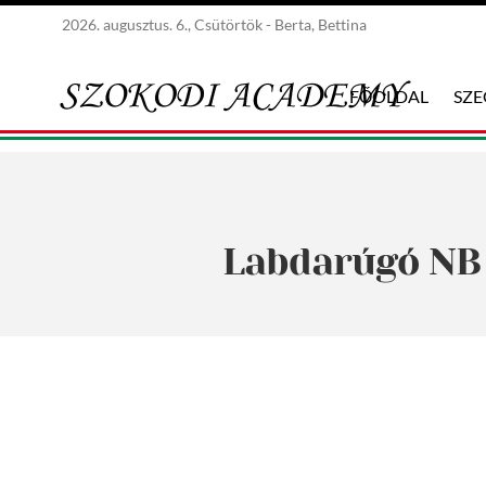
2026. augusztus. 6., Csütörtök - Berta, Bettina
FŐOLDAL
SZ
Labdarúgó NB I