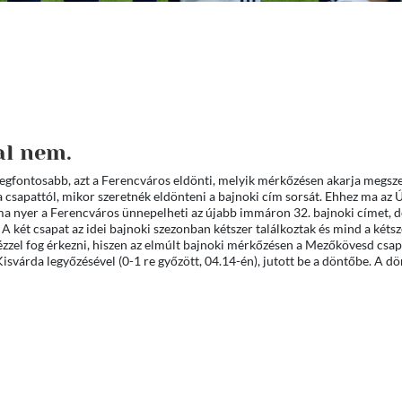
al nem.
legfontosabb, azt a Ferencváros eldönti, melyik mérkőzésen akarja megsze
 csapattól, mikor szeretnék eldönteni a bajnoki cím sorsát. Ehhez ma az 
a ma nyer a Ferencváros ünnepelheti az újabb immáron 32. bajnoki címet, 
 A két csapat az idei bajnoki szezonban kétszer találkoztak és mind a kétsz
zzel fog érkezni, hiszen az elmúlt bajnoki mérkőzésen a Mezőkövesd csapa
 Kisvárda legyőzésével (0-1 re győzött, 04.14-én), jutott be a döntőbe. A d