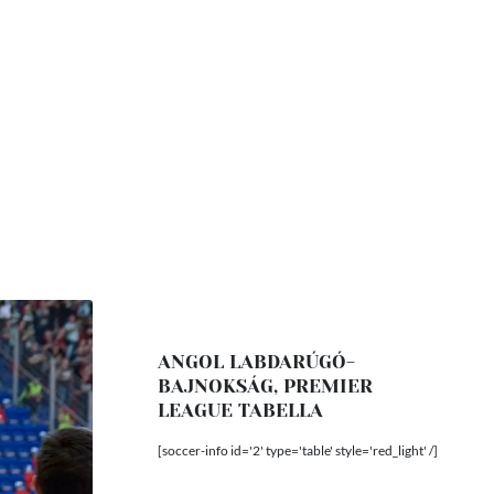
ANGOL LABDARÚGÓ-
BAJNOKSÁG, PREMIER
LEAGUE TABELLA
[soccer-info id='2' type='table' style='red_light' /]