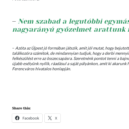
–
Nem szabad a legutóbbi egymás 
nagyarányú győzelmet arattunk f
–
Azóta az Újpest jó formában játszik, amit jól mutat, hogy bejuto
találkozóra számítok, de mindannyian tudjuk, hogy a derbi mennyire
felkészülést erre az összecsapásra. Szeretnénk pontot tenni a baj
újabb esélyünk nyílik, ráadásul a saját pályánkon, amit ki akarunk 
Ferencváros hivatalos honlapján.
Share this:
Facebook
X