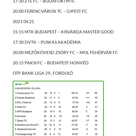
17:30 ZTE FC – BUDAFOKI MTE
20:00 FERENCVÁROSI TC – ÚJPEST FC
2021 04.21
15:15 MTK BUDAPEST – KISVÁRDA MASTER GOOD
17:30 DVTK – PUSKÁS AKADÉMIA
20:00 MEZŐKÖVESD ZSÓRY FC – MOL FEHÉRVÁR FC
20:15 PAKSI FC – BUDAPEST HONVÉD
OTP BANK LIGA 29., FORDULÓ