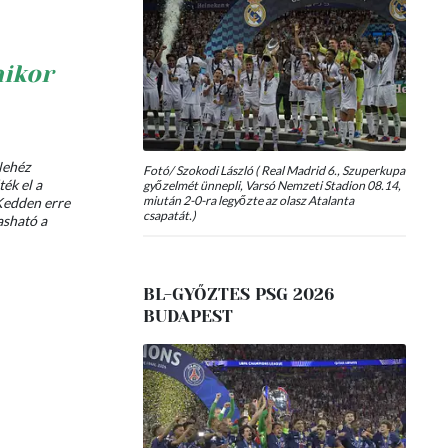
mikor
Nehéz
Fotó/ Szokodi László ( Real Madrid 6., Szuperkupa
ék el a
győzelmét ünnepli, Varsó Nemzeti Stadion 08.14,
miután 2-0-ra legyőzte az olasz Atalanta
 Kedden erre
csapatát.)
asható a
BL-GYŐZTES PSG 2026
BUDAPEST