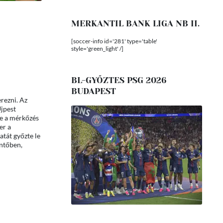
MERKANTIL BANK LIGA NB II.
[soccer-info id='281' type='table'
style='green_light' /]
BL-GYŐZTES PSG 2026
BUDAPEST
rezni. Az
Újpest
de a mérkőzés
er a
tát győzte le
öntőben,