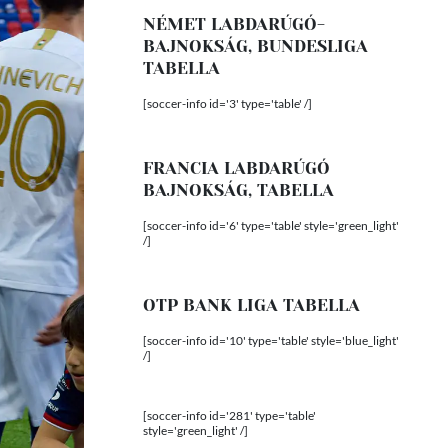
NÉMET LABDARÚGÓ-
BAJNOKSÁG, BUNDESLIGA
TABELLA
[soccer-info id='3' type='table' /]
FRANCIA LABDARÚGÓ
BAJNOKSÁG, TABELLA
[soccer-info id='6' type='table' style='green_light'
/]
OTP BANK LIGA TABELLA
[soccer-info id='10' type='table' style='blue_light'
/]
[soccer-info id='281' type='table'
style='green_light' /]