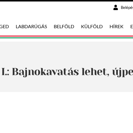
Belépé
EGED
LABDARÚGÁS
BELFÖLD
KÜLFÖLD
HÍREK
.: Bajnokavatás lehet, újpe