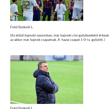
Fotó/Szokodi L.
(Az előző bajnoki szezonban, már bajnoki cím győzteseként érkezet
az akkor már bajnok csapatnak. A hazai csapat 1-0-ra győzött. )
Fotó/Szokodi L.