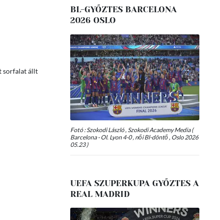
BL-GYŐZTES BARCELONA
2026 OSLO
sorfalat állt
Fotó : Szokodi László , Szokodi Academy Media (
Barcelona - Ol. Lyon 4-0 , női Bl-döntő , Oslo 2026
05.23 )
UEFA SZUPERKUPA GYŐZTES A
REAL MADRID