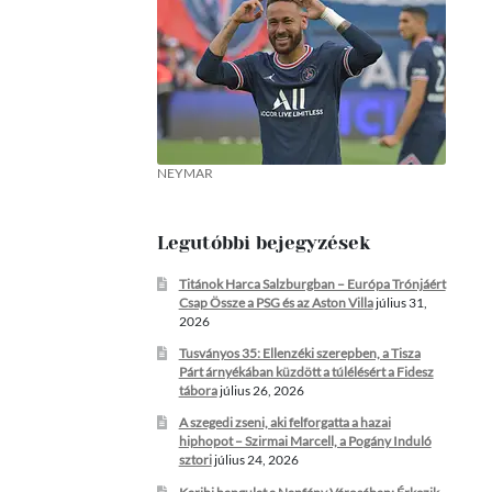
NEYMAR
Legutóbbi bejegyzések
Titánok Harca Salzburgban – Európa Trónjáért
Csap Össze a PSG és az Aston Villa
július 31,
2026
Tusványos 35: Ellenzéki szerepben, a Tisza
Párt árnyékában küzdött a túlélésért a Fidesz
tábora
július 26, 2026
A szegedi zseni, aki felforgatta a hazai
hiphopot – Szirmai Marcell, a Pogány Induló
sztori
július 24, 2026