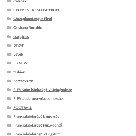
Celebek
CELEBEK-TREND-FASHION
Champions League Final
Cristiano Ronaldo
cselgáncs
DIVAT
Egyéb
EU NEWS
fashion
Ferencváros
FIFA Katar labdarúgó-világbajnokság
FIFA labdarúgó-világbajnokság
FOOTBALL
Francia labdarúgó bajnokság
Francia labdarúgó kupa-döntő
Francia labdarúgó-válogatott