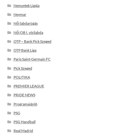
Nemzetek Ligája
Neymar
Női labdarúgás
Női OB I. vízilabda
OTP – Bank Pick Szeged
OTP Bank Liga
Paris Saint-Germain FC
Pick Szeged
POLITIKA
PREMIER LEAGUE
PRIDE NEWS
Programajánló
PSG
PSG Handball
Real Madrid