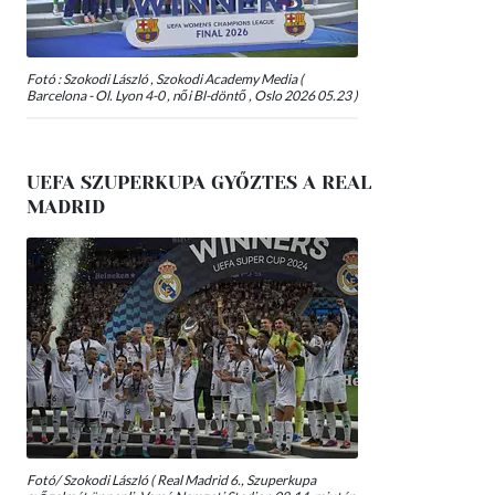
Fotó : Szokodi László , Szokodi Academy Media (
Barcelona - Ol. Lyon 4-0 , női Bl-döntő , Oslo 2026 05.23 )
UEFA SZUPERKUPA GYŐZTES A REAL
MADRID
Fotó/ Szokodi László ( Real Madrid 6., Szuperkupa