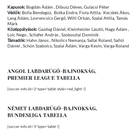
Kapusok:
Bogdán Ádám , Dibusz Dénes, Gulácsi Péter
Védők:
Bolla Bendegúz, Botka Endre, Fiola Attila, Kecskés Ákos,
Lang Ádám, Lovrencsics Gergő, Willi Orbán, Szalai Attila, Tamás
Márk
Középpályások:
Gazdag Dániel, Kleinheisler László, Nagy Ádám ,
Loic Nego , Schäfer András , Szoboszlai Dominik
Támadók:
Hahn János , Nikolics Nemanja, Sallai Roland, Sallói
Dániel , Schön Szabolcs, Szalai Ádám, Varga Kevin, Varga Roland
ANGOL LABDARÚGÓ-BAJNOKSÁG,
PREMIER LEAGUE TABELLA
[soccer-info id='2' type='table' style='red_light' /]
NÉMET LABDARÚGÓ-BAJNOKSÁG,
BUNDESLIGA TABELLA
[soccer-info id='3' type='table' /]