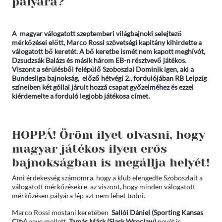
pályára?
A magyar válogatott szeptemberi világbajnoki selejtező
mérkőzései előtt, Marco Rossi szövetségi kapitány kihirdette a
válogatott bő keretét. A bő keretbe ismét nem kapott meghívót,
Dzsudzsák Balázs és másik három EB-n résztvevő játékos.
Viszont a sérülésből felépülő Szoboszlai Dominik igen, aki a
Bundesliga bajnokság, előző hétvégi 2., fordulójában RB Leipzig
színeiben két góllal járult hozzá csapat győzelméhez és ezzel
kiérdemelte a forduló legjobb játékosa címet.
HOPPÁ! Öröm ilyet olvasni, hogy
magyar játékos ilyen erős
bajnokságban is megállja helyét!
Ami érdekesség számomra, hogy a klub elengedte Szoboszlait a
válogatott mérkőzésekre, az viszont, hogy minden válogatott
mérkőzésen pályára lép azt nem lehet tudni.
Marco Rossi mostani keretében
Sallói Dániel (Sporting Kansas
City)
neve mellett,
Tamás Márk (Slask Wroclaw)
nevét is