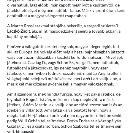
olvashatjuk. Igaz előbbi már kapott meghívót a kapitánytól, de
játéklehetőséget még nem, utóbbi Tamás Márk viszont újoncként
debütálhat a magyar válogatott csapatában.
A Marco Rossi szakmai stábjába bekerült, a szegedi születésű
Laczkó Zsolt
, aki, mint másodedzőként segíti a továbbiakban, a
kapitány munkáját.
Elnézve a válogatott keretet elég sok, magyar idegenlégiós lett
aki, az Európa-bajnokság előtt még a hazai bajnokságban játszott,
vagy pont azon időszakban kezdett külföldön játszani. Mivel sok
játékosnak Gazdag D., vagy Schön Sz., Varga R., nem láthattuk,
futballozni a játékosokat, így nehéz megítélni, hogy ezen
játékosok, mennyiben tudnak hozzátenni, majd az Anglia elleni
világbajnoki-selejtező mérkőzéshez, mert azért azt valljuk be, a
másik két mérkőzésen győznie kell a magyar válogatottnak.
Amit számomra, még mindig furcsa, hogy két paksi játékos, de
leginkább Bognár István, miért nem kap meghívót, a másik
játékos, Ádám Martin, aki valljuk be az előző szezonban is és az
ideiben is villantott. Ami látszik a válogatott terén, hogy a
megtartott Eb-játékosokon kívül nem nagyon kerülhet be senki,
pedig Willi Orbán teljesítménye, Botka Endre és a középpályán
Gazdag D., és a csatársorban, Schön Szabolcs teljesítménye sem
volt, kimagasló.