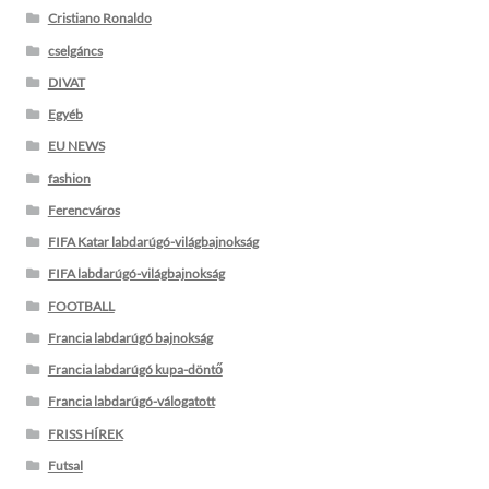
Cristiano Ronaldo
cselgáncs
DIVAT
Egyéb
EU NEWS
fashion
Ferencváros
FIFA Katar labdarúgó-világbajnokság
FIFA labdarúgó-világbajnokság
FOOTBALL
Francia labdarúgó bajnokság
Francia labdarúgó kupa-döntő
Francia labdarúgó-válogatott
FRISS HÍREK
Futsal