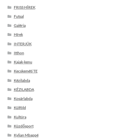
FRISS HÍREK
Futsal
Galéria
Hírek
INTERJÚK
Itthon
Kajak-kenu
Kecskeméti TE
Kézilabda
KÉZILABDA
Kosárlabda
Külföld
Kultúra
Küzdősport
Kylian Mbappé