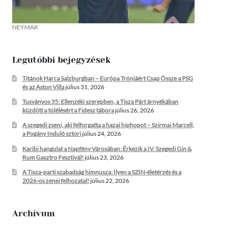
NEYMAR
Legutóbbi bejegyzések
Titánok Harca Salzburgban – Európa Trónjáért Csap Össze a PSG
és az Aston Villa
július 31, 2026
Tusványos 35: Ellenzéki szerepben, a Tisza Párt árnyékában
küzdött a túlélésért a Fidesz tábora
július 26, 2026
A szegedi zseni, aki felforgatta a hazai hiphopot – Szirmai Marcell,
a Pogány Induló sztori
július 24, 2026
Karibi hangulat a Napfény Városában: Érkezik a IV. Szegedi Gin &
Rum Gasztro Fesztivál!
július 23, 2026
A Tisza-parti szabadság himnusza: Ilyen a SZIN-életérzés és a
2026-os zenei felhozatal!
július 22, 2026
Archívum