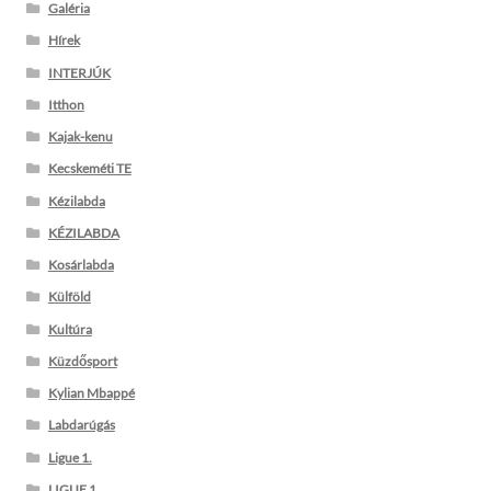
Galéria
Hírek
INTERJÚK
Itthon
Kajak-kenu
Kecskeméti TE
Kézilabda
KÉZILABDA
Kosárlabda
Külföld
Kultúra
Küzdősport
Kylian Mbappé
Labdarúgás
Ligue 1.
LIGUE 1.