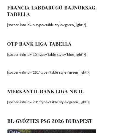
FRANCIA LABDARÚGÓ BAJNOKSÁG,
TABELLA
[soccer-info id='6' type='table' style='green_light' /]
OTP BANK LIGA TABELLA
[soccer-info id='10' type='table' style='blue_light' /]
[soccer-info id='281' type='table' style='green_light' /]
MERKANTIL BANK LIGA NB II.
[soccer-info id='281' type='table' style='green_light' /]
BL-GYŐZTES PSG 2026 BUDAPEST