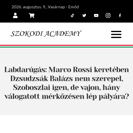
2026. augusztus. 9., Vasárnap - Emőd
Tiktok
Twitter
Youtube
Instagram
Facebook
Belépés
Kosár
Labdarúgás: Marco Rossi keretében
Dzsudzsák Balázs nem szerepel,
Szoboszlai igen, de vajon, hány
válogatott mérkőzésen lép pályára?