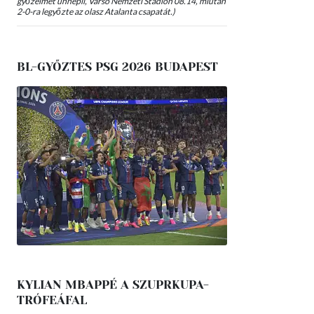
győzelmét ünnepli, Varsó Nemzeti Stadion 08.14, miután
2-0-ra legyőzte az olasz Atalanta csapatát.)
BL-GYŐZTES PSG 2026 BUDAPEST
KYLIAN MBAPPÉ A SZUPRKUPA-
TRÓFEÁFAL