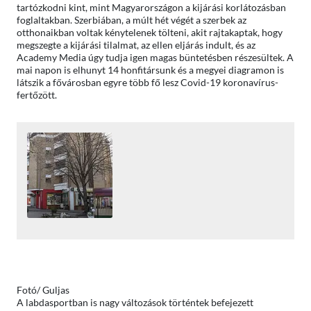
tartózkodni kint, mint Magyarországon a kijárási korlátozásban
foglaltakban. Szerbiában, a múlt hét végét a szerbek az
otthonaikban voltak kénytelenek tölteni, akit rajtakaptak, hogy
megszegte a kijárási tilalmat, az ellen eljárás indult, és az
Academy Media úgy tudja igen magas büntetésben részesültek. A
mai napon is elhunyt 14 honfitársunk és a megyei diagramon is
látszik a fővárosban egyre több fő lesz Covid-19 koronavírus-
fertőzött.
Fotó/ Guljas
A labdasportban is nagy változások történtek befejezett