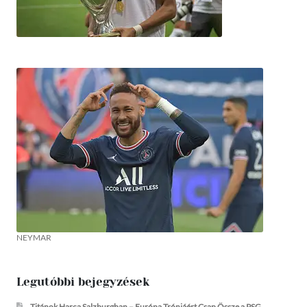
NEYMAR
Legutóbbi bejegyzések
Titánok Harca Salzburgban – Európa Trónjáért Csap Össze a PSG