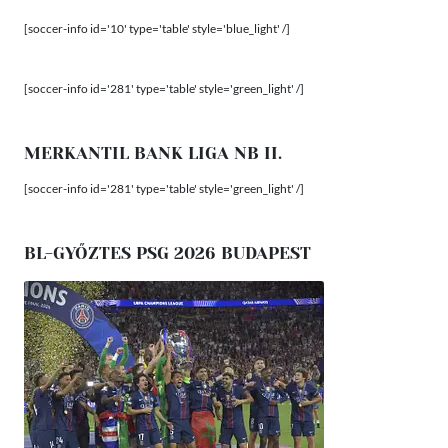
[soccer-info id='10' type='table' style='blue_light' /]
[soccer-info id='281' type='table' style='green_light' /]
MERKANTIL BANK LIGA NB II.
[soccer-info id='281' type='table' style='green_light' /]
BL-GYŐZTES PSG 2026 BUDAPEST