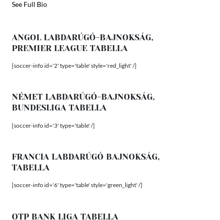
See Full Bio
ANGOL LABDARÚGÓ-BAJNOKSÁG,
PREMIER LEAGUE TABELLA
[soccer-info id='2' type='table' style='red_light' /]
NÉMET LABDARÚGÓ-BAJNOKSÁG,
BUNDESLIGA TABELLA
[soccer-info id='3' type='table' /]
FRANCIA LABDARÚGÓ BAJNOKSÁG,
TABELLA
[soccer-info id='6' type='table' style='green_light' /]
OTP BANK LIGA TABELLA