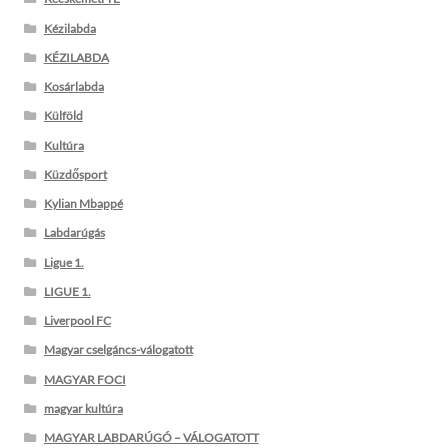
Kézilabda
KÉZILABDA
Kosárlabda
Külföld
Kultúra
Küzdősport
Kylian Mbappé
Labdarúgás
Ligue 1.
LIGUE 1.
Liverpool FC
Magyar cselgáncs-válogatott
MAGYAR FOCI
magyar kultúra
MAGYAR LABDARÚGÓ – VÁLOGATOTT