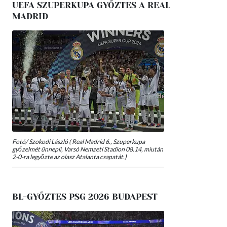
UEFA SZUPERKUPA GYŐZTES A REAL
MADRID
Fotó/ Szokodi László ( Real Madrid 6., Szuperkupa
győzelmét ünnepli, Varsó Nemzeti Stadion 08.14, miután
2-0-ra legyőzte az olasz Atalanta csapatát.)
BL-GYŐZTES PSG 2026 BUDAPEST