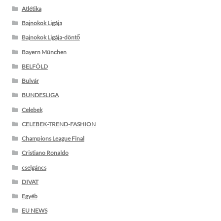
Atlétika
Bajnokok Ligája
Bajnokok Ligája-döntő
Bayern München
BELFÖLD
Bulvár
BUNDESLIGA
Celebek
CELEBEK-TREND-FASHION
Champions League Final
Cristiano Ronaldo
cselgáncs
DIVAT
Egyéb
EU NEWS