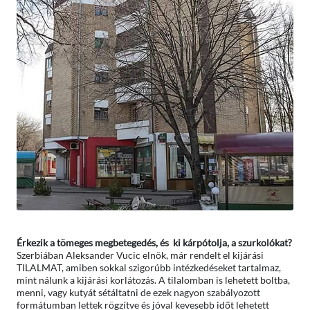
Érkezik a tömeges megbetegedés, és ki kárpótolja, a szurkolókat?
Szerbiában Aleksander Vucic elnök, már rendelt el kijárási
TILALMAT, amiben sokkal szigorúbb intézkedéseket tartalmaz,
mint nálunk a kijárási korlátozás. A tilalomban is lehetett boltba,
menni, vagy kutyát sétáltatni de ezek nagyon szabályozott
formátumban lettek rögzítve és jóval kevesebb időt lehetett