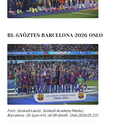
BL-GYŐZTES BARCELONA 2026 OSLO
Fotó : Szokodi László , Szokodi Academy Media (
Barcelona - Ol. Lyon 4-0 , női Bl-döntő , Oslo 2026 05.23 )