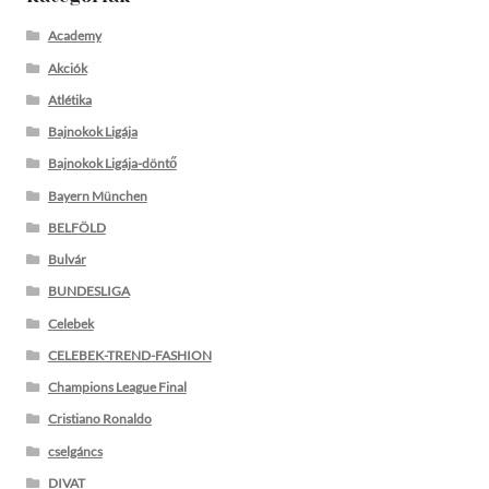
Academy
Akciók
Atlétika
Bajnokok Ligája
Bajnokok Ligája-döntő
Bayern München
BELFÖLD
Bulvár
BUNDESLIGA
Celebek
CELEBEK-TREND-FASHION
Champions League Final
Cristiano Ronaldo
cselgáncs
DIVAT