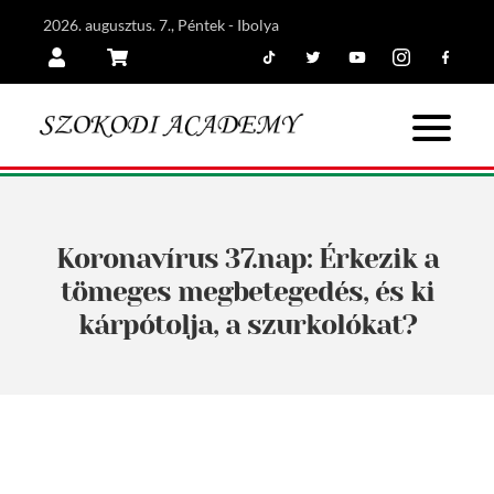
2026. augusztus. 7., Péntek - Ibolya
Tiktok
Twitter
Youtube
Instagram
Facebook
Belépés
Kosár
Koronavírus 37.nap: Érkezik a
tömeges megbetegedés, és ki
kárpótolja, a szurkolókat?