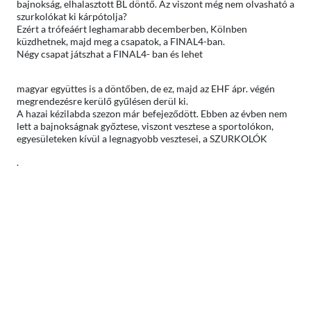
bajnokság, elhalasztott BL döntő. Az viszont még nem olvasható a
szurkolókat ki kárpótolja?
Ezért a trófeáért leghamarabb decemberben, Kölnben
küzdhetnek, majd meg a csapatok, a FINAL4-ban.
Négy csapat játszhat a FINAL4- ban és lehet
magyar együttes is a döntőben, de ez, majd az EHF ápr. végén
megrendezésre kerülő gyűlésen derül ki.
A hazai kézilabda szezon már befejeződött. Ebben az évben nem
lett a bajnokságnak győztese, viszont vesztese a sportolókon,
egyesületeken kívül a legnagyobb vesztesei, a SZURKOLÓK
.