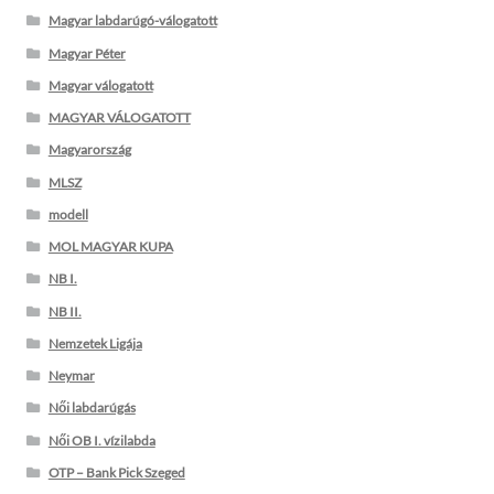
Magyar labdarúgó-válogatott
Magyar Péter
Magyar válogatott
MAGYAR VÁLOGATOTT
Magyarország
MLSZ
modell
MOL MAGYAR KUPA
NB I.
NB II.
Nemzetek Ligája
Neymar
Női labdarúgás
Női OB I. vízilabda
OTP – Bank Pick Szeged