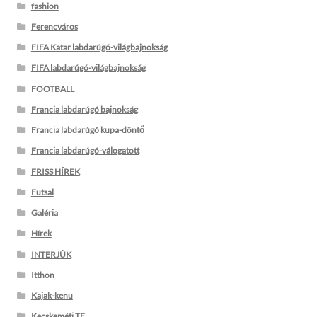
fashion
Ferencváros
FIFA Katar labdarúgó-világbajnokság
FIFA labdarúgó-világbajnokság
FOOTBALL
Francia labdarúgó bajnokság
Francia labdarúgó kupa-döntő
Francia labdarúgó-válogatott
FRISS HÍREK
Futsal
Galéria
Hírek
INTERJÚK
Itthon
Kajak-kenu
Kecskeméti TE