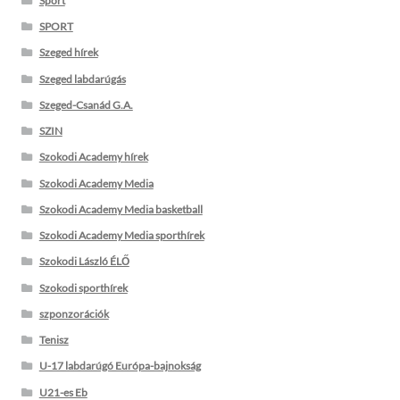
Sport
SPORT
Szeged hírek
Szeged labdarúgás
Szeged-Csanád G.A.
SZIN
Szokodi Academy hírek
Szokodi Academy Media
Szokodi Academy Media basketball
Szokodi Academy Media sporthírek
Szokodi László ÉLŐ
Szokodi sporthírek
szponzorációk
Tenisz
U-17 labdarúgó Európa-bajnokság
U21-es Eb