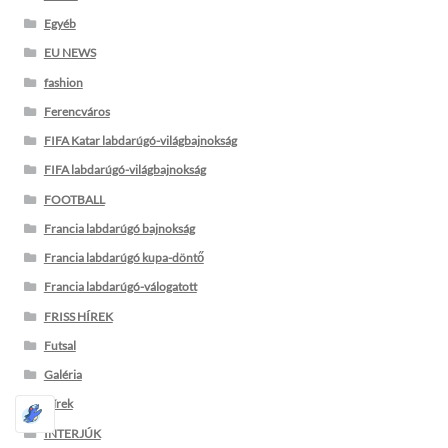
Egyéb
EU NEWS
fashion
Ferencváros
FIFA Katar labdarúgó-világbajnokság
FIFA labdarúgó-világbajnokság
FOOTBALL
Francia labdarúgó bajnokság
Francia labdarúgó kupa-döntő
Francia labdarúgó-válogatott
FRISS HÍREK
Futsal
Galéria
Hírek
INTERJÚK