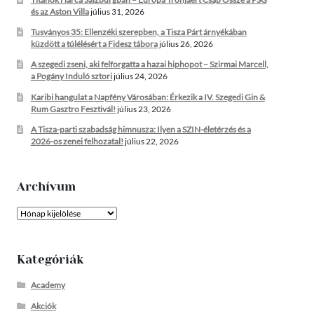
és az Aston Villa
július 31, 2026
Tusványos 35: Ellenzéki szerepben, a Tisza Párt árnyékában
küzdött a túlélésért a Fidesz tábora
július 26, 2026
A szegedi zseni, aki felforgatta a hazai hiphopot – Szirmai Marcell,
a Pogány Induló sztori
július 24, 2026
Karibi hangulat a Napfény Városában: Érkezik a IV. Szegedi Gin &
Rum Gasztro Fesztivál!
július 23, 2026
A Tisza-parti szabadság himnusza: Ilyen a SZIN-életérzés és a
2026-os zenei felhozatal!
július 22, 2026
Archívum
Archívum
Kategóriák
Academy
Akciók