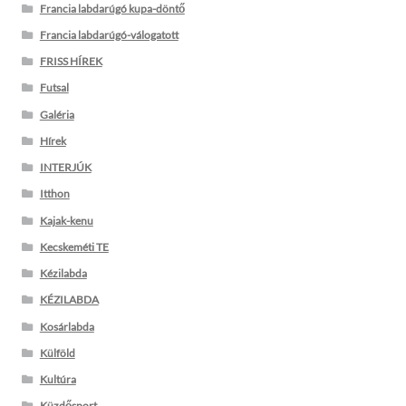
Francia labdarúgó kupa-döntő
Francia labdarúgó-válogatott
FRISS HÍREK
Futsal
Galéria
Hírek
INTERJÚK
Itthon
Kajak-kenu
Kecskeméti TE
Kézilabda
KÉZILABDA
Kosárlabda
Külföld
Kultúra
Küzdősport