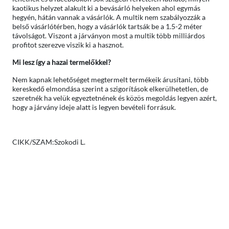
kaotikus helyzet alakult ki a bevásárló helyeken ahol egymás
hegyén, hátán vannak a vásárlók. A multik nem szabályozzák a
belső vásárlótérben, hogy a vásárlók tartsák be a 1.5-2 méter
távolságot. Viszont a járványon most a multik több milliárdos
profitot szerezve viszik ki a hasznot.
Mi lesz így a hazai termelőkkel?
Nem kapnak lehetőséget megtermelt termékeik árusítani, több
kereskedő elmondása szerint a szigorítások elkerülhetetlen, de
szeretnék ha velük egyeztetnének és közös megoldás legyen azért,
hogy a járvány ideje alatt is legyen bevételi forrásuk.
CIKK/SZAM:Szokodi L.