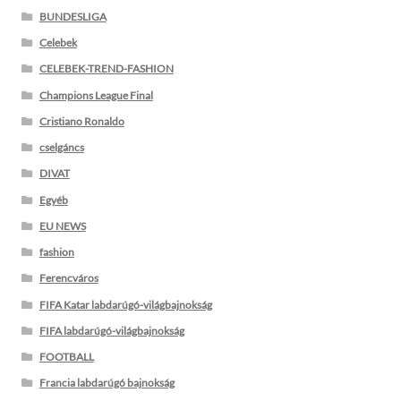
BUNDESLIGA
Celebek
CELEBEK-TREND-FASHION
Champions League Final
Cristiano Ronaldo
cselgáncs
DIVAT
Egyéb
EU NEWS
fashion
Ferencváros
FIFA Katar labdarúgó-világbajnokság
FIFA labdarúgó-világbajnokság
FOOTBALL
Francia labdarúgó bajnokság