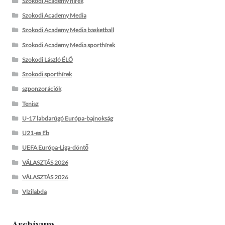
Szokodi Academy hírek
Szokodi Academy Media
Szokodi Academy Media basketball
Szokodi Academy Media sporthírek
Szokodi László ÉLŐ
Szokodi sporthírek
szponzorációk
Tenisz
U-17 labdarúgó Európa-bajnokság
U21-es Eb
UEFA Európa-Liga-döntő
VÁLASZTÁS 2026
VÁLASZTÁS 2026
Vízilabda
Archívum