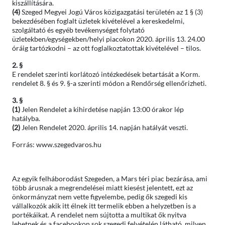
kiszállítására.
(4)
Szeged Megyei Jogú Város közigazgatási területén az 1 § (3)
bekezdésében foglalt üzletek kivételével a kereskedelmi,
szolgáltató és egyéb tevékenységet folytató
üzletekben/egységekben/helyi piacokon 2020. április 13. 24.00
óráig tartózkodni – az ott foglalkoztatottak kivételével – tilos.
2. §
E rendelet szerinti korlátozó intézkedések betartását a Korm.
rendelet 8. § és 9. §-a szerinti módon a Rendőrség ellenőrizheti.
3. §
(1)
Jelen Rendelet a kihirdetése napján 13:00 órakor lép
hatályba.
(2)
Jelen Rendelet 2020. április 14. napján hatályát veszti.
Forrás: www.szegedvaros.hu
Az egyik felháborodást Szegeden, a Mars téri piac bezárása, ami
több árusnak a megrendelései miatt kiesést jelentett, ezt az
önkormányzat nem vette figyelembe, pedig ők szegedi kis
vállalkozók akik itt élnek itt termelik ebben a helyzetben is a
portékáikat. A rendelet nem sújtotta a multikat ők nyitva
lehetnek és a facebookon sok szegedi felvételén látható, milyen