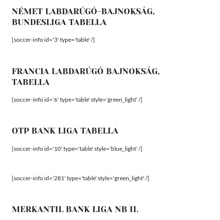
NÉMET LABDARÚGÓ-BAJNOKSÁG,
BUNDESLIGA TABELLA
[soccer-info id='3' type='table' /]
FRANCIA LABDARÚGÓ BAJNOKSÁG,
TABELLA
[soccer-info id='6' type='table' style='green_light' /]
OTP BANK LIGA TABELLA
[soccer-info id='10' type='table' style='blue_light' /]
[soccer-info id='281' type='table' style='green_light' /]
MERKANTIL BANK LIGA NB II.