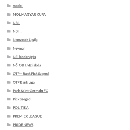
modell
MOL MAGYAR KUPA
NB I.
NB II.
Nemzetek Ligája
Neymar
Női labdarúgás
Női OB I. vízilabda
OTP – Bank Pick Szeged
OTP Bank Liga
Paris Saint-Germain FC
Pick Szeged
POLITIKA
PREMIER LEAGUE
PRIDE NEWS