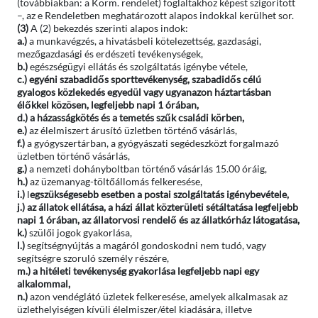
(továbbiakban: a Korm. rendelet) foglaltakhoz képest szigorított
–, az e Rendeletben meghatározott alapos indokkal kerülhet sor.
(3)
A (2) bekezdés szerinti alapos indok:
a.)
a munkavégzés, a hivatásbeli kötelezettség, gazdasági,
mezőgazdasági és erdészeti tevékenységek,
b.)
egészségügyi ellátás és szolgáltatás igénybe vétele,
c.)
egyéni szabadidős sporttevékenység, szabadidős célú
gyalogos közlekedés egyedül vagy ugyanazon háztartásban
élőkkel közösen, legfeljebb napi 1 órában,
d.) a házasságkötés és a temetés szűk családi körben,
e.)
az élelmiszert árusító üzletben történő vásárlás,
f.)
a gyógyszertárban, a gyógyászati segédeszközt forgalmazó
üzletben történő vásárlás,
g.)
a nemzeti dohányboltban történő vásárlás 15.00 óráig,
h.)
az üzemanyag-töltőállomás felkeresése,
i.)
l
egszükségesebb esetben a postai szolgáltatás igénybevétele,
j.)
az állatok ellátása, a házi állat közterületi sétáltatása legfeljebb
napi 1 órában, az állatorvosi rendelő és az állatkórház látogatása,
k.)
szülői jogok gyakorlása,
l.)
segítségnyújtás a magáról gondoskodni nem tudó, vagy
segítségre szoruló személy részére,
m.)
a hitéleti tevékenység gyakorlása legfeljebb napi egy
alkalommal,
n.)
azon vendéglátó üzletek felkeresése, amelyek alkalmasak az
üzlethelyiségen kívüli élelmiszer/étel kiadására, illetve