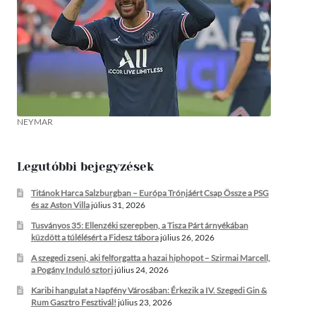
NEYMAR
Legutóbbi bejegyzések
Titánok Harca Salzburgban – Európa Trónjáért Csap Össze a PSG
és az Aston Villa
július 31, 2026
Tusványos 35: Ellenzéki szerepben, a Tisza Párt árnyékában
küzdött a túlélésért a Fidesz tábora
július 26, 2026
A szegedi zseni, aki felforgatta a hazai hiphopot – Szirmai Marcell,
a Pogány Induló sztori
július 24, 2026
Karibi hangulat a Napfény Városában: Érkezik a IV. Szegedi Gin &
Rum Gasztro Fesztivál!
július 23, 2026