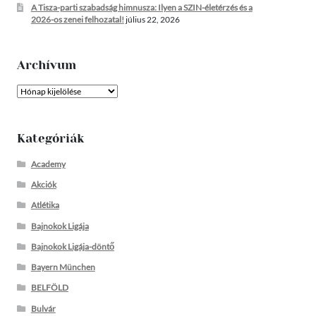
A Tisza-parti szabadság himnusza: Ilyen a SZIN-életérzés és a
2026-os zenei felhozatal!
július 22, 2026
Archívum
Archívum
Kategóriák
Academy
Akciók
Atlétika
Bajnokok Ligája
Bajnokok Ligája-döntő
Bayern München
BELFÖLD
Bulvár