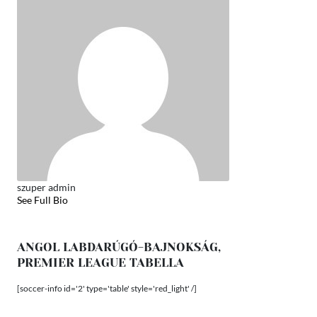
szuper admin
See Full Bio
ANGOL LABDARÚGÓ-BAJNOKSÁG,
PREMIER LEAGUE TABELLA
[soccer-info id='2' type='table' style='red_light' /]