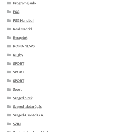
Programajánló
PSG
PSG Handball
Real Madrid
Receptek
ROMA NEWS
Rugby
SPORT
SPORT
SPORT
Sport
Szeged hírek
Szeged labdarúgás
Szeged-Csanád G.A.
SZIN