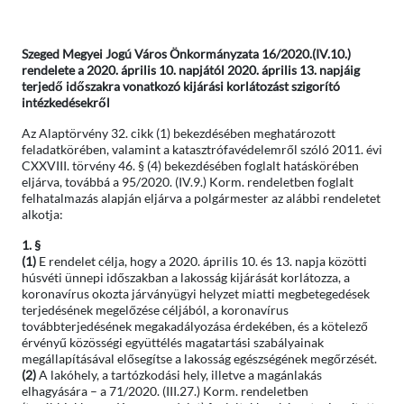
Szeged Megyei Jogú Város Önkormányzata 16/2020.(IV.10.)
rendelete a 2020. április 10. napjától 2020. április 13. napjáig
terjedő időszakra vonatkozó kijárási korlátozást szigorító
intézkedésekről
Az Alaptörvény 32. cikk (1) bekezdésében meghatározott
feladatkörében, valamint a katasztrófavédelemről szóló 2011. évi
CXXVIII. törvény 46. § (4) bekezdésében foglalt hatáskörében
eljárva, továbbá a 95/2020. (IV.9.) Korm. rendeletben foglalt
felhatalmazás alapján eljárva a polgármester az alábbi rendeletet
alkotja:
1. §
(1)
E rendelet célja, hogy a 2020. április 10. és 13. napja közötti
húsvéti ünnepi időszakban a lakosság kijárását korlátozza, a
koronavírus okozta járványügyi helyzet miatti megbetegedések
terjedésének megelőzése céljából, a koronavírus
továbbterjedésének megakadályozása érdekében, és a kötelező
érvényű közösségi együttélés magatartási szabályainak
megállapításával elősegítse a lakosság egészségének megőrzését.
(2)
A lakóhely, a tartózkodási hely, illetve a magánlakás
elhagyására – a 71/2020. (III.27.) Korm. rendeletben