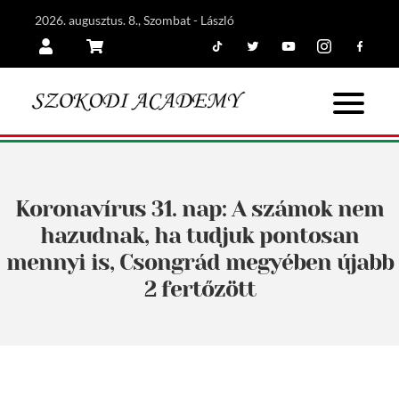
2026. augusztus. 8., Szombat - László
Tiktok
Twitter
Youtube
Instagram
Facebook
Belépés
Kosár
Koronavírus 31. nap: A számok nem
hazudnak, ha tudjuk pontosan
mennyi is, Csongrád megyében újabb
2 fertőzött