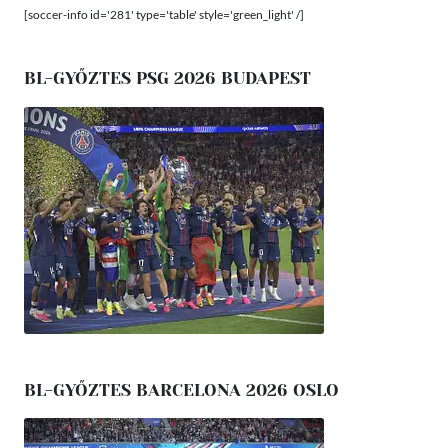
[soccer-info id='281' type='table' style='green_light' /]
BL-GYŐZTES PSG 2026 BUDAPEST
BL-GYŐZTES BARCELONA 2026 OSLO