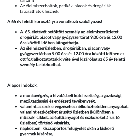
tartani!
Az élelmiszerboltok, patikák, piacok és drogériák
látogathatók lesznek.
A 65 év feletti korosztályra vonatkozó szabályozás!
A 65. életévét betöltött személy az élelmiszerüzletet,
drogériát, piacot vagy gyógyszertárat 9.00 óra és 12.00
óra közötti időben látogathatja.
Az élelmiszerüzletben, drogériában, piacon vagy
gyógyszertárban 9.00 óra és 12.00 óra közötti időben az
ott foglalkoztatottak kivételével kizárólag az 65 év feletti
személy tartózkodhat.
Alapos indokok:
a munkavégzés, a hivatásbeli kötelezettség, a gazdasági,
mezőgazdasági és erdészeti tevékenység,
valamint az ezek elvégzéséhez nélkülözhetetlen anyagokat,
valamint eszközöket árusító üzletben (különösen a
műszaki cikket, az építőanyagot és eszközöket árusító
üzletben) történő vásárlás,
napközbeni kiscsoportos felügyelet okán a kiskorú
gyermek kísérése,