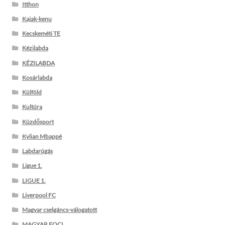
Itthon
Kajak-kenu
Kecskeméti TE
Kézilabda
KÉZILABDA
Kosárlabda
Külföld
Kultúra
Küzdősport
Kylian Mbappé
Labdarúgás
Ligue 1.
LIGUE 1.
Liverpool FC
Magyar cselgáncs-válogatott
MAGYAR FOCI