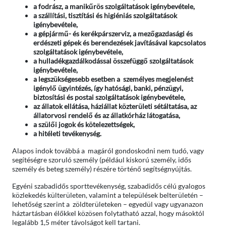
a fodrász, a manikűrös szolgáltatások igénybevétele,
a szállítási, tisztítási és higiéniás szolgáltatások
igénybevétele,
a gépjármű- és kerékpárszerviz, a mezőgazdasági és
erdészeti gépek és berendezések javításával kapcsolatos
szolgáltatások igénybevétele,
a hulladékgazdálkodással összefüggő szolgáltatások
igénybevétele,
a legszükségesebb esetben a személyes megjelenést
igénylő ügyintézés, így hatósági, banki, pénzügyi,
biztosítási és postai szolgáltatások igénybevétele,
az állatok ellátása, háziállat közterületi sétáltatása, az
állatorvosi rendelő és az állatkórház látogatása,
a szülői jogok és kötelezettségek,
a hitéleti tevékenység.
Alapos indok továbbá a magáról gondoskodni nem tudó, vagy
segítéségre szoruló személy (például kiskorú személy, idős
személy és beteg személy) részére történő segítségnyújtás.
Egyéni szabadidős sporttevékenység, szabadidős célú gyalogos
közlekedés külterületen, valamint a települések belterületén –
lehetőség szerint a zöldterületeken – egyedül vagy ugyanazon
háztartásban élőkkel közösen folytatható azzal, hogy másoktól
legalább 1,5 méter távolságot kell tartani.