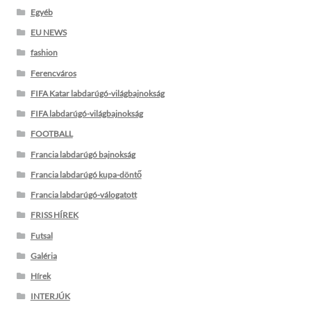
Egyéb
EU NEWS
fashion
Ferencváros
FIFA Katar labdarúgó-világbajnokság
FIFA labdarúgó-világbajnokság
FOOTBALL
Francia labdarúgó bajnokság
Francia labdarúgó kupa-döntő
Francia labdarúgó-válogatott
FRISS HÍREK
Futsal
Galéria
Hírek
INTERJÚK