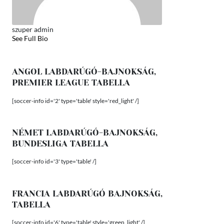
szuper admin
See Full Bio
ANGOL LABDARÚGÓ-BAJNOKSÁG,
PREMIER LEAGUE TABELLA
[soccer-info id='2' type='table' style='red_light' /]
NÉMET LABDARÚGÓ-BAJNOKSÁG,
BUNDESLIGA TABELLA
[soccer-info id='3' type='table' /]
FRANCIA LABDARÚGÓ BAJNOKSÁG,
TABELLA
[soccer-info id='6' type='table' style='green_light' /]