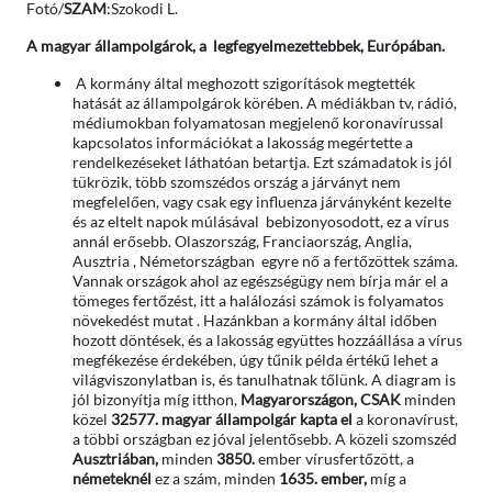
Fotó/
SZAM
:Szokodi L.
A magyar állampolgárok, a legfegyelmezettebbek, Európában.
A kormány által meghozott szigorítások megtették
hatását az állampolgárok körében. A médiákban tv, rádió,
médiumokban folyamatosan megjelenő koronavírussal
kapcsolatos információkat a lakosság megértette a
rendelkezéseket láthatóan betartja. Ezt számadatok is jól
tükrözik, több szomszédos ország a járványt nem
megfelelően, vagy csak egy influenza járványként kezelte
és az eltelt napok múlásával bebizonyosodott, ez a vírus
annál erősebb. Olaszország, Franciaország, Anglia,
Ausztria , Németországban egyre nő a fertőzöttek száma.
Vannak országok ahol az egészségügy nem bírja már el a
tömeges fertőzést, itt a halálozási számok is folyamatos
növekedést mutat . Hazánkban a kormány által időben
hozott döntések, és a lakosság együttes hozzáállása a vírus
megfékezése érdekében, úgy tűnik példa értékű lehet a
világviszonylatban is, és tanulhatnak tőlünk. A diagram is
jól bizonyítja míg itthon,
Magyarországon,
CSAK
minden
közel
32577. magyar állampolgár kapta el
a koronavírust,
a többi országban ez jóval jelentősebb. A közeli szomszéd
Ausztriában,
minden
3850.
ember vírusfertőzött, a
németeknél
ez a szám, minden
1635. ember,
míg a