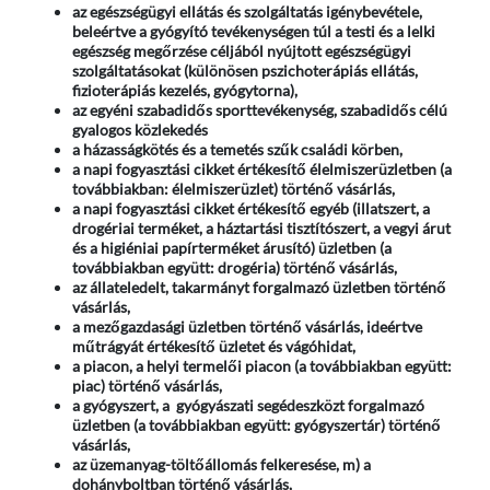
az egészségügyi ellátás és szolgáltatás igénybevétele,
beleértve a gyógyító tevékenységen túl a testi és a lelki
egészség megőrzése céljából nyújtott egészségügyi
szolgáltatásokat (különösen pszichoterápiás ellátás,
fizioterápiás kezelés, gyógytorna),
az egyéni szabadidős sporttevékenység, szabadidős célú
gyalogos közlekedés
a házasságkötés és a temetés szűk családi körben,
a napi fogyasztási cikket értékesítő élelmiszerüzletben (a
továbbiakban: élelmiszerüzlet) történő vásárlás,
a napi fogyasztási cikket értékesítő egyéb (illatszert, a
drogériai terméket, a háztartási tisztítószert, a vegyi árut
és a higiéniai papírterméket árusító) üzletben (a
továbbiakban együtt: drogéria) történő vásárlás,
az állateledelt, takarmányt forgalmazó üzletben történő
vásárlás,
a mezőgazdasági üzletben történő vásárlás, ideértve
műtrágyát értékesítő üzletet és vágóhidat,
a piacon, a helyi termelői piacon (a továbbiakban együtt:
piac) történő vásárlás,
a gyógyszert, a gyógyászati segédeszközt forgalmazó
üzletben (a továbbiakban együtt: gyógyszertár) történő
vásárlás,
az üzemanyag-töltőállomás felkeresése, m) a
dohányboltban történő vásárlás,