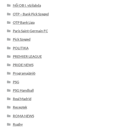
Női OB I. vízilabda
OTP – Bank Pick Szeged
OTP Bank Liga
Paris Saint-Germain FC
Pick Szeged
POLITIKA
PREMIER LEAGUE
PRIDE NEWS
Programajánló
PSG
PSG Handball
Real Madrid
Receptek
ROMA NEWS
Rugby