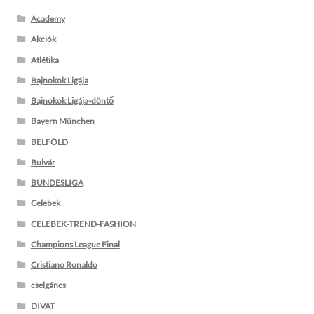
Academy
Akciók
Atlétika
Bajnokok Ligája
Bajnokok Ligája-döntő
Bayern München
BELFÖLD
Bulvár
BUNDESLIGA
Celebek
CELEBEK-TREND-FASHION
Champions League Final
Cristiano Ronaldo
cselgáncs
DIVAT