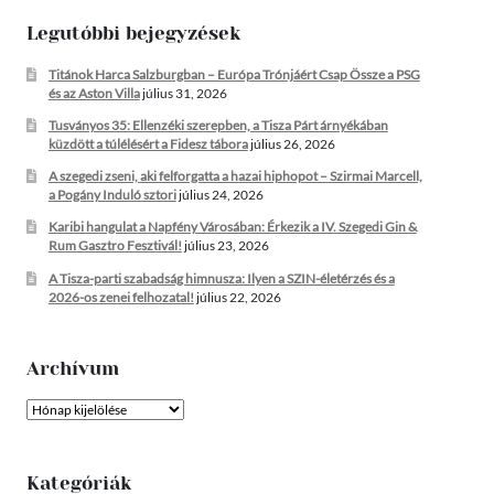
Legutóbbi bejegyzések
Titánok Harca Salzburgban – Európa Trónjáért Csap Össze a PSG
és az Aston Villa
július 31, 2026
Tusványos 35: Ellenzéki szerepben, a Tisza Párt árnyékában
küzdött a túlélésért a Fidesz tábora
július 26, 2026
A szegedi zseni, aki felforgatta a hazai hiphopot – Szirmai Marcell,
a Pogány Induló sztori
július 24, 2026
Karibi hangulat a Napfény Városában: Érkezik a IV. Szegedi Gin &
Rum Gasztro Fesztivál!
július 23, 2026
A Tisza-parti szabadság himnusza: Ilyen a SZIN-életérzés és a
2026-os zenei felhozatal!
július 22, 2026
Archívum
Archívum
Kategóriák