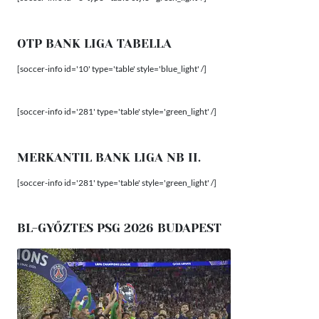
OTP BANK LIGA TABELLA
[soccer-info id='10' type='table' style='blue_light' /]
[soccer-info id='281' type='table' style='green_light' /]
MERKANTIL BANK LIGA NB II.
[soccer-info id='281' type='table' style='green_light' /]
BL-GYŐZTES PSG 2026 BUDAPEST