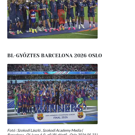
BL-GYŐZTES BARCELONA 2026 OSLO
Fotó : Szokodi László , Szokodi Academy Media (
Barcelona - Ol. Lyon 4-0 , női Bl-döntő , Oslo 2026 05.23 )