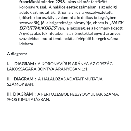
franciáknál
minden
2298. lakos
aki már fertőzött
koronavírussal. A halálos esetek számában is az eddigi
adatok azt mutatják, itthon a vírusra veszélyeztetett,
(idősebb korosztályt, valamint a krónikus betegségben
szenvedők), jól elszigeteltsége bizonyítja, ebben is ,
„NAGY
EGYÜTTMŰKÖDÉS”
van, a lakosság, és a kormány között.
A gyógyulás tekintetében is a németekkel együtt arányos
százalékban mutat tendenciát a felépülő betegek száma
idehaza.
A diagram:
I. DIAGRAM :
A KORONAVÍRUS ARÁNYA AZ ORSZÁG
LAKOSSÁGÁRA BONTVA ARÁNYOSAN 1:1
II. DIAGRAM :
A HALÁLOZÁS ADATAIT MUTATJA
SZÁMOKBAN.
III. DIAGRAM :
A FERTŐZÉSBŐL FELGYÓGYULTAK SZÁMA,
%-OS KIMUTATÁSBAN.