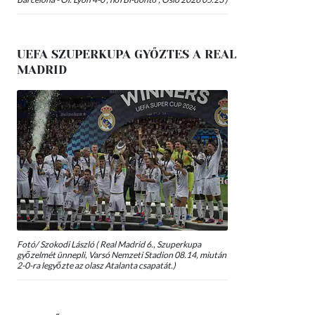
UEFA SZUPERKUPA GYŐZTES A REAL
MADRID
Fotó/ Szokodi László ( Real Madrid 6., Szuperkupa
győzelmét ünnepli, Varsó Nemzeti Stadion 08.14, miután
2-0-ra legyőzte az olasz Atalanta csapatát.)