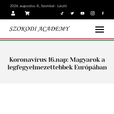
2026. augusztus. 8., Szombat - László
Tiktok
Twitter
Youtube
Instagram
Facebook
Belépés
Kosár
Koronavírus 16.nap: Magyarok a
legfegyelmezettebbek Európában