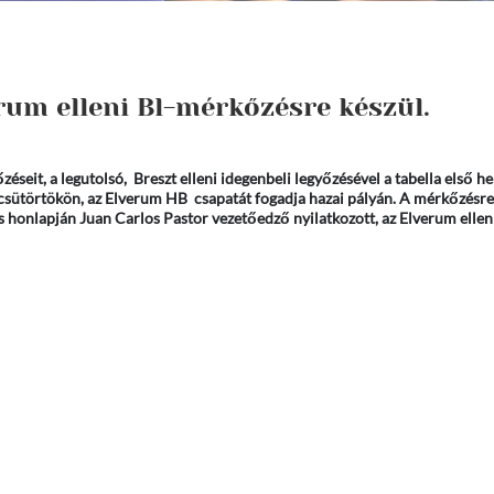
rum elleni Bl-mérkőzésre készül.
éseit, a legutolsó, Breszt elleni idegenbeli legyőzésével a tabella első he
n csütörtökön, az Elverum HB csapatát fogadja hazai pályán. A mérkőzésr
os honlapján Juan Carlos Pastor vezetőedző nyilatkozott, az Elverum elle