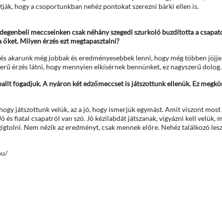
ják, hogy a csoportunkban nehéz pontokat szerezni bárki ellen is.
 idegenbeli meccseinken csak néhány szegedi szurkoló buzdította a csapat
a őket. Milyen érzés ezt megtapasztalni?
k és akarunk még jobbak és eredményesebbek lenni, hogy még többen jöjje
erű érzés látni, hogy mennyien elkísérnek bennünket, ez nagyszerű dolog.
lt fogadjuk. A nyáron két edzőmeccset is játszottunk ellenük. Ez megkö
ogy játszottunk velük, az a jó, hogy ismerjük egymást. Amit viszont most 
ó és fiatal csapatról van szó. Jó kézilabdát játszanak, vigyázni kell velük, 
igtolni. Nem nézik az eredményt, csak mennek előre. Nehéz találkozó lesz
hu/