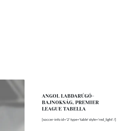
ANGOL LABDARÚGÓ-
BAJNOKSÁG, PREMIER
LEAGUE TABELLA
[soccer-info id='2' type='table' style='red_light' /]