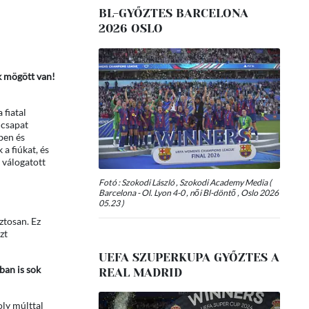
BL-GYŐZTES BARCELONA
2026 OSLO
k mögött van!
 fiatal
 csapat
ben és
a fiúkat, és
a válogatott
Fotó : Szokodi László , Szokodi Academy Media (
Barcelona - Ol. Lyon 4-0 , női Bl-döntő , Oslo 2026
05.23 )
ztosan. Ez
zt
UEFA SZUPERKUPA GYŐZTES A
ban is sok
REAL MADRID
ly múlttal