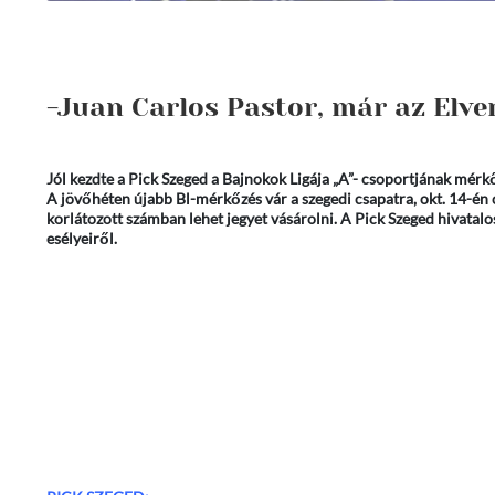
-Juan Carlos Pastor, már az Elve
Jól kezdte a Pick Szeged a Bajnokok Ligája „A”- csoportjának mérkőz
A jövőhéten újabb Bl-mérkőzés vár a szegedi csapatra, okt. 14-é
korlátozott számban lehet jegyet vásárolni. A Pick Szeged hivatal
esélyeiről.