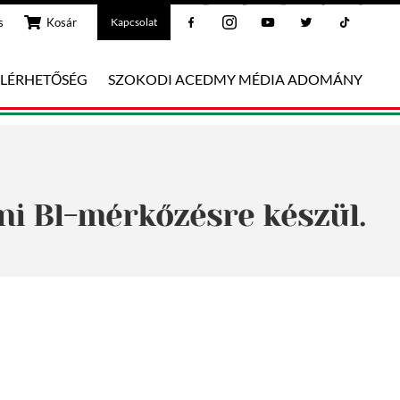
Facebook
Instagram
Youtube
Twitter
Tiktok
s
Kosár
Kapcsolat
ELÉRHETŐSÉG
SZOKODI ACEDMY MÉDIA ADOMÁNY
ni Bl-mérkőzésre készül.