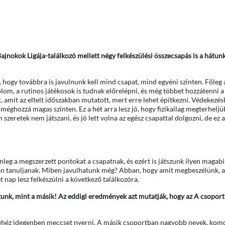
jnokok Ligája-találkozó mellett négy felkészülési összecsapás is a hátun
 hogy továbbra is javulnunk kell mind csapat, mind egyéni szinten. Főleg a
om, a rutinos játékosok is tudnak előrelépni, és még többet hozzátenni a
t, amit az eltelt időszakban mutatott, mert erre lehet építkezni. Védekezés
éghozzá magas szinten. Ez a hét arra lesz jó, hogy fizikailag megterheljük 
 szeretek nem játszani, és jó lett volna az egész csapattal dolgozni, de ez 
lenleg a megszerzett pontokat a csapatnak, és ezért is játszunk ilyen magabi
ban tanuljanak. Miben javulhatunk még? Abban, hogy amit megbeszélünk, a
 nap lesz felkészülni a következő találkozóra.
nk, mint a másik! Az eddigi eredmények azt mutatják, hogy az A csoport
ehéz idegenben meccset nyerni. A másik csoportban nagyobb nevek, komo