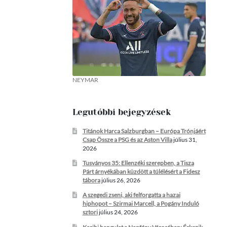
NEYMAR
Legutóbbi bejegyzések
Titánok Harca Salzburgban – Európa Trónjáért
Csap Össze a PSG és az Aston Villa
július 31,
2026
Tusványos 35: Ellenzéki szerepben, a Tisza
Párt árnyékában küzdött a túlélésért a Fidesz
tábora
július 26, 2026
A szegedi zseni, aki felforgatta a hazai
hiphopot – Szirmai Marcell, a Pogány Induló
sztori
július 24, 2026