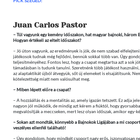
PICK SZEGED:
Juan Carlos Pastor
– Túl vagyunk egy kemény időszakon, hat magyar bajnoki, három Ba
Hogyan értékeli az eltelt időszakot?
– Jó úton vagyunk, az eredmények is jók, de nem szabad elfelejteni,
játékosok tudnak még fejlődni, bennük sokkal több van. Úgy gondol
teljesítményéhez. Fontos lesz, hogy a csapat megtartsa azt a sok jó
támadásban is tudunk tanulni. Szeretnénk több játékost használni, m
az alaptaktikát újból átvegyük, sőt új elemeket is elsajátítsunk. Nem
kötelezettség miatt nem valósulhat meg.
– Miben lépett előre a csapat?
– A hozzáállás és a mentalitás az, amely igazán tetszett. Ez adja je
nagyon jól működik, de mindig azt kérem a fiúktól, hogy gyorsab
megvalósítják a meccseken, mert lesz olyan időszak, amikor egy-két
– Sokan azt mondták, könnyebb a Bajnokok Ligájában a mi csoportu
veszélyes ellenfél található!
– Úgy gondolom, hogy mindkét csoport nagy erős, iszonyatosan n