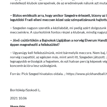
rendelkező klubok szerepelnek, de az eredmények nálunk azt mutat
– Biztos emlékszik arra, hogy amikor Szegedre érkezett, bizony az
legutóbbi Fradi elleni meccsen közel száz szimpatizánsunk hajtott
– Szegeden nagyon szeretik a kézilabdát, mi pedig azért dolgozun
meccseinkre. A szurkolóink fontos részei a klubnak, mindig nagysz
– Jövő csütörtökön a Bajnokok Ligájában a norvég Elverum Handbal
éppen megnehezíti a felkészülést?
– Ugyanúgy kell felkészülnünk, mint bármelyik meccsre. Nem baj, h
norvég csapattól, az egészen más, mint amit itt, Szegeden játszott. J
legnagyobb erősségük a fegyelem, és ezt hatvan percig képesek vég
koncentrációra lesz szükségünk.
Forrás: Pick Szeged hivatalos oldala. ,: https://www.pickhandball.
Borítókép/Szokodi L.
2021 10.06
Share this: