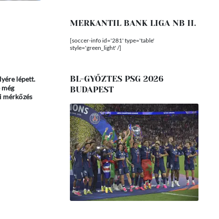
MERKANTIL BANK LIGA NB II.
[soccer-info id='281' type='table'
style='green_light' /]
BL-GYŐZTES PSG 2026
lyére lépett.
e még
BUDAPEST
ni mérkőzés