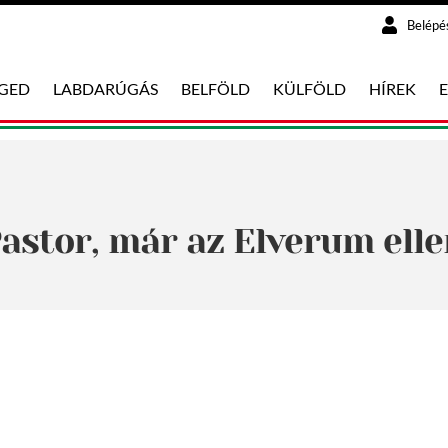
Belépé
EGED
LABDARÚGÁS
BELFÖLD
KÜLFÖLD
HÍREK
Pastor, már az Elverum elle