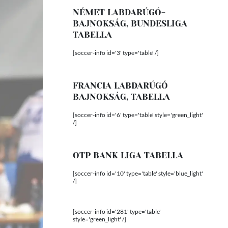
NÉMET LABDARÚGÓ-
BAJNOKSÁG, BUNDESLIGA
TABELLA
[soccer-info id='3' type='table' /]
FRANCIA LABDARÚGÓ
BAJNOKSÁG, TABELLA
[soccer-info id='6' type='table' style='green_light'
/]
OTP BANK LIGA TABELLA
[soccer-info id='10' type='table' style='blue_light'
/]
[soccer-info id='281' type='table'
style='green_light' /]