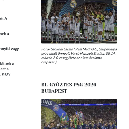
ot. A
nek a
nnyíti vagy
Fotó/ Szokodi László ( Real Madrid 6., Szuperkupa
győzelmét ünnepli, Varsó Nemzeti Stadion 08.14,
miután 2-0-ra legyőzte az olasz Atalanta
csapatát.)
látunk a
mert a
, nagy
BL-GYŐZTES PSG 2026
BUDAPEST