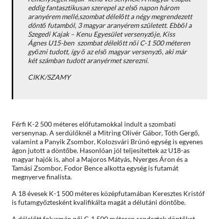
eddig fantasztikusan szerepel az első napon három
aranyérem mellé,szombat délelőtt a négy megrendezett
döntő futamból, 3 magyar aranyérem született. Ebből a
Szegedi Kajak – Kenu Egyesület versenyzője, Kiss
Ágnes U15-ben szombat délelőtt női C-1 500 méteren
győzni tudott, így ő az első magyar versenyző, aki már
két számban tudott aranyérmet szerezni.
CIKK/SZAMY
Férfi K-2 500 méteres előfutamokkal indult a szombati
versenynap. A serdülőknél a Mitring Olivér Gábor, Tóth Gergő,
valamint a Panyik Zsombor, Kolozsvári Brúnó egység is egyenes
ágon jutott a döntőbe. Hasonlóan jól teljesítettek az U18-as
magyar hajók is, ahol a Majoros Mátyás, Nyerges Áron és a
Tamási Zsombor, Fodor Bence alkotta egység is futamát
megnyerve finalista.
A 18 évesek K-1 500 méteres középfutamában Keresztes Kristóf
is futamgyőztesként kvalifikálta magát a délutáni döntőbe.
A délelőtt folyamán női C-1 500 méteren rendeztek döntőket.