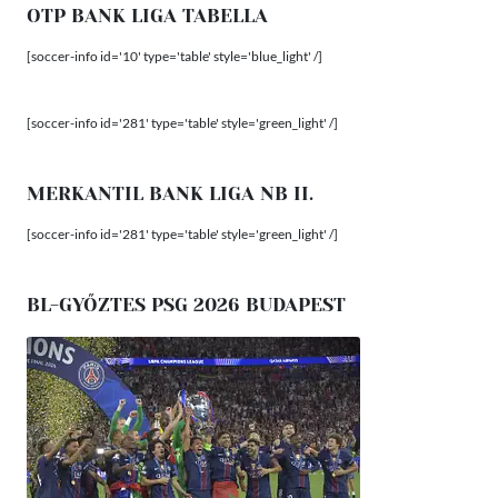
OTP BANK LIGA TABELLA
[soccer-info id='10' type='table' style='blue_light' /]
[soccer-info id='281' type='table' style='green_light' /]
MERKANTIL BANK LIGA NB II.
[soccer-info id='281' type='table' style='green_light' /]
BL-GYŐZTES PSG 2026 BUDAPEST