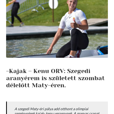
-Kajak – Kenu ORV: Szegedi
aranyérem is született szombat
délelőtt Maty-éren.
A szegedi Maty-éri pálya add otthont a olimpiai
reménységek kajak- kenu versenynek. A magyar csapat