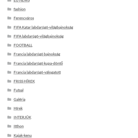
EU NEWS
fashion
Ferencváros
FIFA Katar labdarúgó-világbajnokság
FIFA labdarúgó-világbajnokság
FOOTBALL
Francia labdarúgó bajnokság
Francia labdarúgó kupa-döntő
Francia labdarúgó-válogatott
FRISS HÍREK
Futsal
Galéria
Hírek
INTERJÚK
Itthon
Kajak-kenu