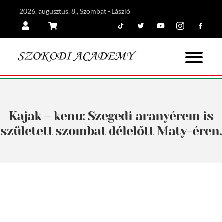
2026. augusztus. 8., Szombat - László
Tiktok
Twitter
Youtube
Instagram
Facebook
Belépés
Kosár
Kajak – kenu: Szegedi aranyérem is
született szombat délelőtt Maty-éren.