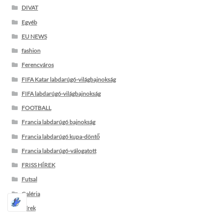
DIVAT
Egyéb
EU NEWS
fashion
Ferencváros
FIFA Katar labdarúgó-világbajnokság
FIFA labdarúgó-világbajnokság
FOOTBALL
Francia labdarúgó bajnokság
Francia labdarúgó kupa-döntő
Francia labdarúgó-válogatott
FRISS HÍREK
Futsal
Galéria
Hírek