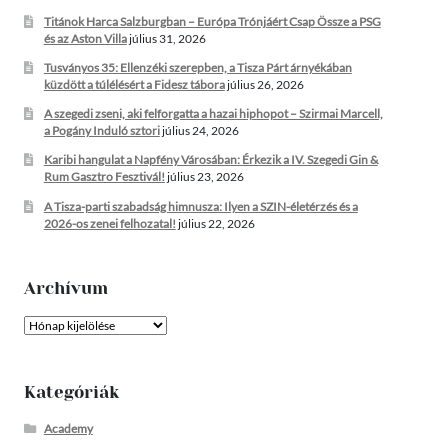
Titánok Harca Salzburgban – Európa Trónjáért Csap Össze a PSG
és az Aston Villa
július 31, 2026
Tusványos 35: Ellenzéki szerepben, a Tisza Párt árnyékában
küzdött a túlélésért a Fidesz tábora
július 26, 2026
A szegedi zseni, aki felforgatta a hazai hiphopot – Szirmai Marcell,
a Pogány Induló sztori
július 24, 2026
Karibi hangulat a Napfény Városában: Érkezik a IV. Szegedi Gin &
Rum Gasztro Fesztivál!
július 23, 2026
A Tisza-parti szabadság himnusza: Ilyen a SZIN-életérzés és a
2026-os zenei felhozatal!
július 22, 2026
Archívum
Archívum
Kategóriák
Academy