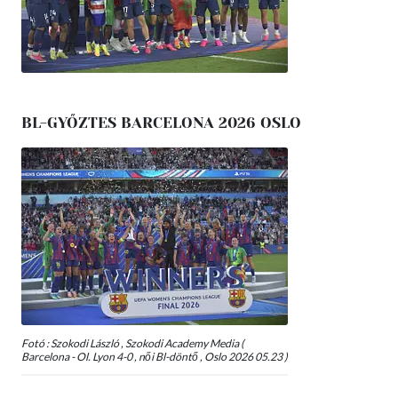
BL-GYŐZTES BARCELONA 2026 OSLO
Fotó : Szokodi László , Szokodi Academy Media (
Barcelona - Ol. Lyon 4-0 , női Bl-döntő , Oslo 2026 05.23 )