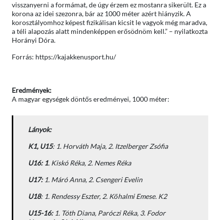
visszanyerni a formámat, de úgy érzem ez mostanra sikerült. Ez a
korona az idei szezonra, bár az 1000 méter azért hiányzik. A
korosztályomhoz képest fizikálisan kicsit le vagyok még maradva,
a téli alapozás alatt mindenképpen erősödnöm kell.” – nyilatkozta
Horányi Dóra.
Forrás: https://kajakkenusport.hu/
Eredmények:
A magyar egységek döntős eredményei, 1000 méter:
Lányok:
K1, U15
: 1. Horváth Maja, 2. Itzelberger Zsófia
U16: 1
. Kiskó Réka, 2. Nemes Réka
U17:
1. Máró Anna, 2. Csengeri Evelin
U18
: 1. Rendessy Eszter, 2. Kőhalmi Emese. K2
U15-16:
1. Tóth Diana, Paróczi Réka, 3. Fodor