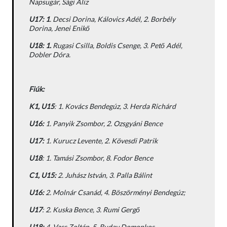
Napsugár, Sági Aliz
U17: 1
. Decsi Dorina, Kálovics Adél, 2. Borbély
Dorina, Jenei Enikő
U18: 1.
Rugasi Csilla, Boldis Csenge, 3. Pető Adél,
Dobler Dóra.
Fiúk:
K1, U15
: 1. Kovács Bendegúz, 3. Herda Richárd
U16:
1. Panyik Zsombor, 2. Ozsgyáni Bence
U17:
1. Kurucz Levente, 2. Kövesdi Patrik
U18
: 1. Tamási Zsombor, 8. Fodor Bence
C1, U15:
2. Juhász István, 3. Palla Bálint
U16:
2. Molnár Csanád, 4. Böszörményi Bendegúz;
U17
: 2. Kuska Bence, 3. Rumi Gergő
U18:
4. Vass Zoltán, 5. Buday Domonkos