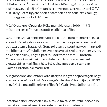
U15-ben Kiss Ágnes Anna 2:13:47-es idővel győzött, ezzel ő az
első magyar, aki két számban is aranyérmet szerzett az idei ORV-
n. Kiszely Petra ugyanebben a számban harmadik lett, csakúgy,
mint Zagyvai Borka U16-ban.
A 17 éveseknél Opavszky Réka magabiztosan, több mint 3
másodperces előnnyel csapott elsőként a célba.
„Őszintén szólva nehezebb volt ide kijutni, mint megnyerni ezt a
számot. Kicsit jobb időre számítottam. Az időjárással nem volt
baj, szeretem a hátszelet, Gönczöl Laura viszont nagyon hiányzott
mellőlem a mezőnyből, mert vele nagyokat szoktam versenyezne,
de annak örülök, hogy a partról szorított nekem.” – mondta
Opavszky Réka, akinek már szintén a második aranyérmet
akasztották a nyakába a hétvégén. Ugyanebben a számban
Kálmán Brenda harmadik lett.
A legidősebbeknél az idei korosztályos magyar bajnokságon négy
aranyat szerző Horányi Dóra megőrizte kiváló formáját, 2:10:89-
el győzött a második helyen célba érő Győri Ivett Julianna előtt.
Igazából ebben az évben csak a rövid távra készültem, nagyon jó
csapat van mellettem. A karantén után kicsit nehéz volt