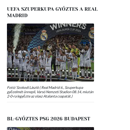
UEFA SZUPERKUPA GYŐZTES A REAL
MADRID
Fotó/ Szokodi László ( Real Madrid 6., Szuperkupa
győzelmét ünnepli, Varsó Nemzeti Stadion 08.14, miután
2-0-ra legyőzte az olasz Atalanta csapatát.)
BL-GYŐZTES PSG 2026 BUDAPEST