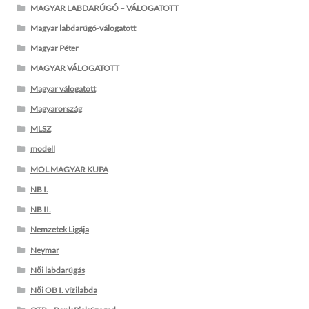
MAGYAR LABDARÚGÓ – VÁLOGATOTT
Magyar labdarúgó-válogatott
Magyar Péter
MAGYAR VÁLOGATOTT
Magyar válogatott
Magyarország
MLSZ
modell
MOL MAGYAR KUPA
NB I.
NB II.
Nemzetek Ligája
Neymar
Női labdarúgás
Női OB I. vízilabda