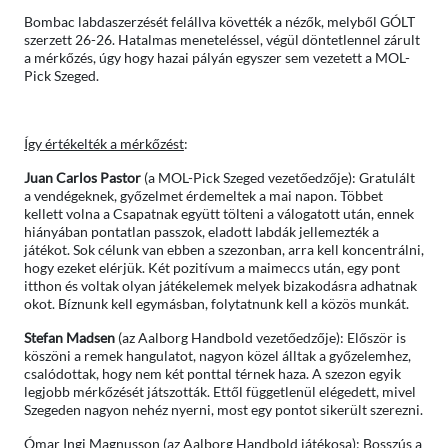
Bombac labdaszerzését felállva követték a nézők, melyből GÓLT
szerzett 26-26. Hatalmas meneteléssel, végül döntetlennel zárult
a mérkőzés, úgy hogy hazai pályán egyszer sem vezetett a MOL-
Pick Szeged.
Így értékelték a mérkőzést
:
Juan Carlos Pastor
(a MOL-Pick Szeged vezetőedzője): Gratulált
a vendégeknek, győzelmet érdemeltek a mai napon. Többet
kellett volna a Csapatnak együtt tölteni a válogatott után, ennek
hiányában pontatlan passzok, eladott labdák jellemezték a
játékot. Sok célunk van ebben a szezonban, arra kell koncentrálni,
hogy ezeket elérjük. Két pozitívum a maimeccs után, egy pont
itthon és voltak olyan játékelemek melyek bizakodásra adhatnak
okot. Bíznunk kell egymásban, folytatnunk kell a közös munkát.
Stefan Madsen
(az Aalborg Handbold vezetőedzője): Először is
köszöni a remek hangulatot, nagyon közel álltak a győzelemhez,
csalódottak, hogy nem két ponttal térnek haza. A szezon egyik
legjobb mérkőzését játszották. Ettől függetlenül elégedett, mivel
Szegeden nagyon nehéz nyerni, most egy pontot sikerült szerezni.
Ómar Ingi Magnusson (az Aalborg Handbold játékosa): Bosszús a