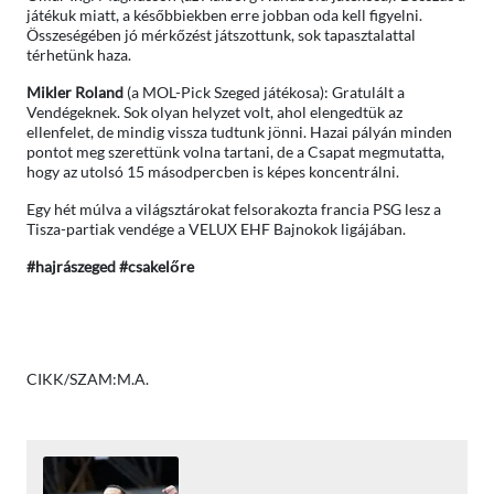
játékuk miatt, a későbbiekben erre jobban oda kell figyelni.
Összeségében jó mérkőzést játszottunk, sok tapasztalattal
térhetünk haza.
Mikler Roland
(a MOL-Pick Szeged játékosa): Gratulált a
Vendégeknek. Sok olyan helyzet volt, ahol elengedtük az
ellenfelet, de mindig vissza tudtunk jönni. Hazai pályán minden
pontot meg szerettünk volna tartani, de a Csapat megmutatta,
hogy az utolsó 15 másodpercben is képes koncentrálni.
Egy hét múlva a világsztárokat felsorakozta francia PSG lesz a
Tisza-partiak vendége a VELUX EHF Bajnokok ligájában.
#hajrászeged #csakelőre
CIKK/SZAM:M.A.