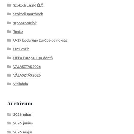
Szokodi László ÉLŐ
Szokodi sporthírek
szponzorációk
Tenisz
U-17 labdarúgó Európa-bajnokság
U21-es Eb
UEFA Európa-Liga-döntő
VÁLASZTÁS 2026
VÁLASZTÁS 2026
Vízilabda
Archívum
2026. július
2026. június
2026. május