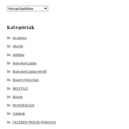
Archívum
Kategóriák
Academy
Akciók
Atlétika
Bajnokok Ligája
Bajnokok Ligája-döntő
Bayern München
BELFÖLD
Bulvár
BUNDESLIGA
Celebek
CELEBEK-TREND-FASHION