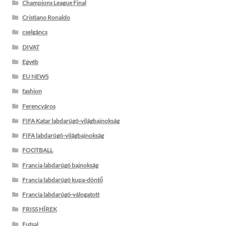
Champions League Final
Cristiano Ronaldo
cselgáncs
DIVAT
Egyéb
EU NEWS
fashion
Ferencváros
FIFA Katar labdarúgó-világbajnokság
FIFA labdarúgó-világbajnokság
FOOTBALL
Francia labdarúgó bajnokság
Francia labdarúgó kupa-döntő
Francia labdarúgó-válogatott
FRISS HÍREK
Futsal