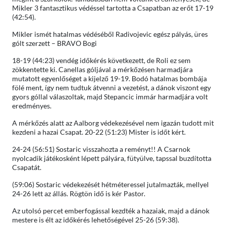
Mikler 3 fantasztikus védéssel tartotta a Csapatban az erőt 17-19
(42:54).
Mikler ismét hatalmas védéséből Radivojevic egész pályás, üres
gólt szerzett – BRAVO Bogi
18-19 (44:23) vendég időkérés következett, de Roli ez sem
zökkentette ki. Canellas góljával a mérkőzésen harmadjára
mutatott egyenlőséget a kijelző 19-19. Bodó hatalmas bombája
fölé ment, így nem tudtuk átvenni a vezetést, a dánok viszont egy
gyors góllal válaszoltak, majd Stepancic immár harmadjára volt
eredményes.
A mérkőzés alatt az Aalborg védekezésével nem igazán tudott mit
kezdeni a hazai Csapat. 20-22 (51:23) Mister is időt kért.
24-24 (56:51) Sostaric visszahozta a reményt!! A Csarnok
nyolcadik játékosként lépett pályára, fütyülve, tapssal buzdította
Csapatát.
(59:06) Sostaric védekezését hétméteressel jutalmazták, mellyel
24-26 lett az állás. Rögtön idő is kér Pastor.
Az utolsó percet emberfogással kezdték a hazaiak, majd a dánok
mestere is élt az időkérés lehetőségével 25-26 (59:38).