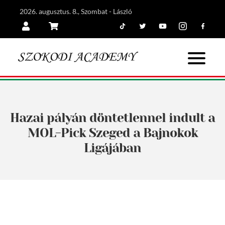
2026. augusztus. 8., Szombat - László
Tiktok
Twitter
Youtube
Instagram
Facebook
Belépés
Kosár
Hazai pályán döntetlennel indult a
MOL-Pick Szeged a Bajnokok
Ligájában