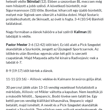
hetesét védte
Skinstad
(12). Ebben a szezonban BL meccsen még
nem hibázott a jobb szélső. A következő büntetőt, már
Sigurmannsson (10) lőtte. Bombac kiharcolt egy újabb büntetőt,
melyet már Siginek sem sikerült a hálóba dobni. Majd Sostaric
próbálkozhatott, de Skinsadt, az övét is fogta. 3-4 (10:54) Bánhidi
találatával.
Nagy formában a dánok hálóőre a bal szélről
Kallman
(8)
labdáját is védte.
Pastor Mester
3-6 (12:42) időt kért. Ez idő alatt a Pick Szegedet
skandálták a Szurkolók, zengett az Újszegedi Sportcsarnok. Az
időkérés után Bombac egymás után két góli is szerzett
csapatának. Majd Maqueda adta fel kínaira Radivojevic-nek a
labdát 6-7.
8-9 (19:17) időt kértek a dánok.
11-11 (23:16) – Alilovic védése és Kalmann bravúros gólja által.
30 percnyi játék után 13-15 vendég vezetéssel folytatódott a
mérkőzés, Alilovic-ot Mikler váltotta a kapuban. Nem kezdtük jó
a második félidőt… Spepancic, Bodó lövése sem talált be. Egy
kettő perces vendég kiállítást kihasználva, Stepancic végül
betalált, majd ismételt. A nevét és a Pick-Szegedet skandálták
megint a Szurkolók. Támadásban nem voltunk eredményesek, de