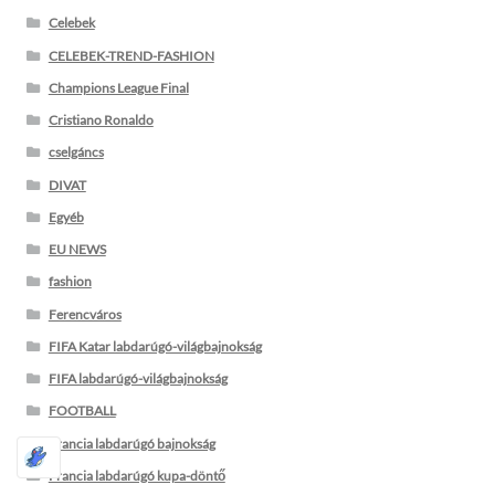
Celebek
CELEBEK-TREND-FASHION
Champions League Final
Cristiano Ronaldo
cselgáncs
DIVAT
Egyéb
EU NEWS
fashion
Ferencváros
FIFA Katar labdarúgó-világbajnokság
FIFA labdarúgó-világbajnokság
FOOTBALL
Francia labdarúgó bajnokság
Francia labdarúgó kupa-döntő