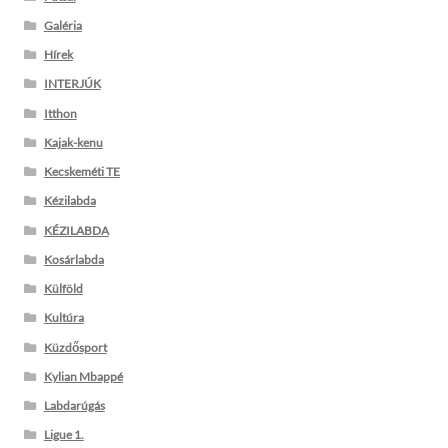
Galéria
Hírek
INTERJÚK
Itthon
Kajak-kenu
Kecskeméti TE
Kézilabda
KÉZILABDA
Kosárlabda
Külföld
Kultúra
Küzdősport
Kylian Mbappé
Labdarúgás
Ligue 1.