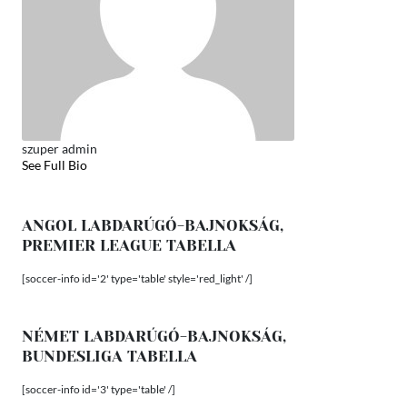
szuper admin
See Full Bio
ANGOL LABDARÚGÓ-BAJNOKSÁG,
PREMIER LEAGUE TABELLA
[soccer-info id='2' type='table' style='red_light' /]
NÉMET LABDARÚGÓ-BAJNOKSÁG,
BUNDESLIGA TABELLA
[soccer-info id='3' type='table' /]