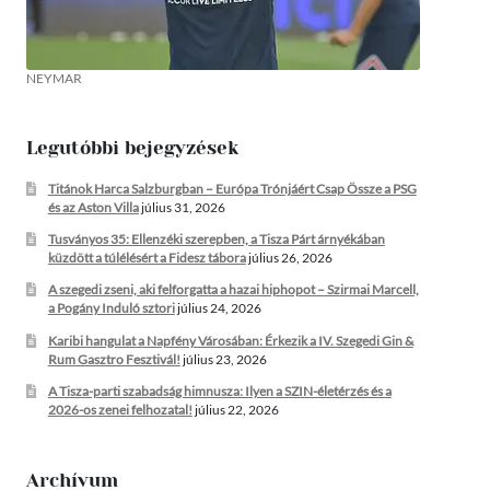
NEYMAR
Legutóbbi bejegyzések
Titánok Harca Salzburgban – Európa Trónjáért Csap Össze a PSG
és az Aston Villa
július 31, 2026
Tusványos 35: Ellenzéki szerepben, a Tisza Párt árnyékában
küzdött a túlélésért a Fidesz tábora
július 26, 2026
A szegedi zseni, aki felforgatta a hazai hiphopot – Szirmai Marcell,
a Pogány Induló sztori
július 24, 2026
Karibi hangulat a Napfény Városában: Érkezik a IV. Szegedi Gin &
Rum Gasztro Fesztivál!
július 23, 2026
A Tisza-parti szabadság himnusza: Ilyen a SZIN-életérzés és a
2026-os zenei felhozatal!
július 22, 2026
Archívum