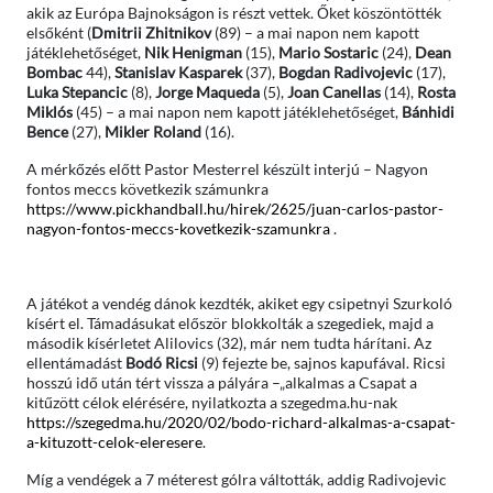
akik az Európa Bajnokságon is részt vettek. Őket köszöntötték
elsőként (
Dmitrii Zhitnikov
(89) – a mai napon nem kapott
játéklehetőséget,
Nik Henigman
(15),
Mario Sostaric
(24),
Dean
Bombac
44),
Stanislav Kasparek
(37),
Bogdan Radivojevic
(17),
Luka Stepancic
(8),
Jorge Maqueda
(5),
Joan Canellas
(14),
Rosta
Miklós
(45) – a mai napon nem kapott játéklehetőséget,
Bánhidi
Bence
(27),
Mikler Roland
(16).
A mérkőzés előtt Pastor Mesterrel készült interjú – Nagyon
fontos meccs következik számunkra
https://www.pickhandball.hu/hirek/2625/juan-carlos-pastor-
nagyon-fontos-meccs-kovetkezik-szamunkra
.
A játékot a vendég dánok kezdték, akiket egy csipetnyi Szurkoló
kísért el. Támadásukat először blokkolták a szegediek, majd a
második kísérletet Alilovics (32), már nem tudta hárítani. Az
ellentámadást
Bodó Ricsi
(9) fejezte be, sajnos kapufával. Ricsi
hosszú idő után tért vissza a pályára –„alkalmas a Csapat a
kitűzött célok elérésére, nyilatkozta a szegedma.hu-nak
https://szegedma.hu/2020/02/bodo-richard-alkalmas-a-csapat-
a-kituzott-celok-eleresere
.
Míg a vendégek a 7 méterest gólra váltották, addig Radivojevic