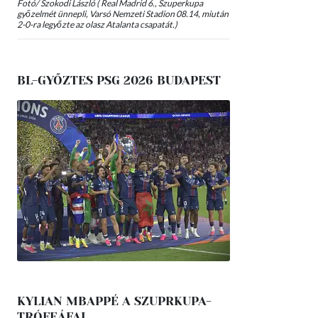
Fotó/ Szokodi László ( Real Madrid 6., Szuperkupa
győzelmét ünnepli, Varsó Nemzeti Stadion 08.14, miután
2-0-ra legyőzte az olasz Atalanta csapatát.)
BL-GYŐZTES PSG 2026 BUDAPEST
KYLIAN MBAPPÉ A SZUPRKUPA-
TRÓFEÁFAL