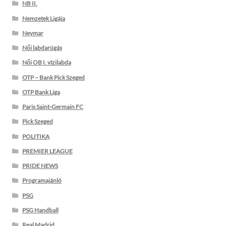
NB II.
Nemzetek Ligája
Neymar
Női labdarúgás
Női OB I. vízilabda
OTP – Bank Pick Szeged
OTP Bank Liga
Paris Saint-Germain FC
Pick Szeged
POLITIKA
PREMIER LEAGUE
PRIDE NEWS
Programajánló
PSG
PSG Handball
Real Madrid