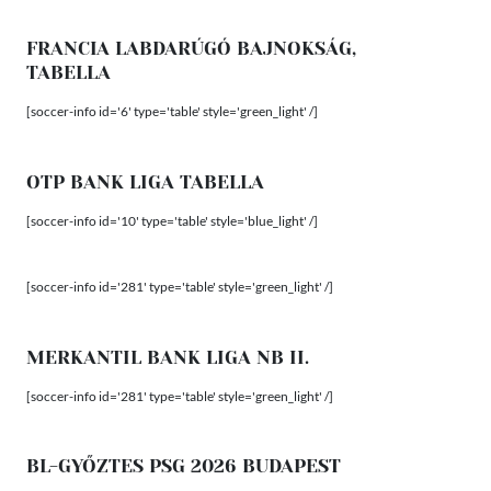
FRANCIA LABDARÚGÓ BAJNOKSÁG,
TABELLA
[soccer-info id='6' type='table' style='green_light' /]
OTP BANK LIGA TABELLA
[soccer-info id='10' type='table' style='blue_light' /]
[soccer-info id='281' type='table' style='green_light' /]
MERKANTIL BANK LIGA NB II.
[soccer-info id='281' type='table' style='green_light' /]
BL-GYŐZTES PSG 2026 BUDAPEST