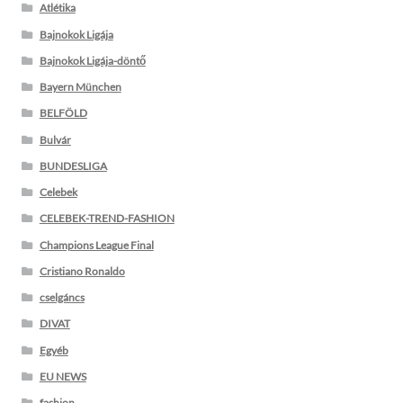
Atlétika
Bajnokok Ligája
Bajnokok Ligája-döntő
Bayern München
BELFÖLD
Bulvár
BUNDESLIGA
Celebek
CELEBEK-TREND-FASHION
Champions League Final
Cristiano Ronaldo
cselgáncs
DIVAT
Egyéb
EU NEWS
fashion