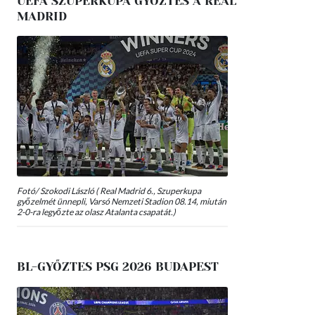
UEFA SZUPERKUPA GYŐZTES A REAL
MADRID
Fotó/ Szokodi László ( Real Madrid 6., Szuperkupa
győzelmét ünnepli, Varsó Nemzeti Stadion 08.14, miután
2-0-ra legyőzte az olasz Atalanta csapatát.)
BL-GYŐZTES PSG 2026 BUDAPEST