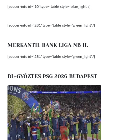
[soccer-info id='10' type='table' style='blue_light' /]
[soccer-info id='281' type='table' style='green_light' /]
MERKANTIL BANK LIGA NB II.
[soccer-info id='281' type='table' style='green_light' /]
BL-GYŐZTES PSG 2026 BUDAPEST