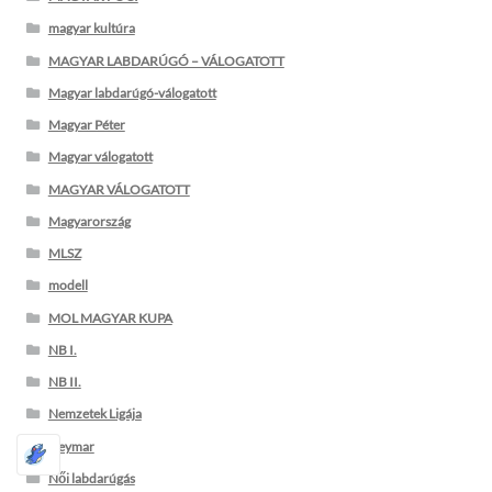
magyar kultúra
MAGYAR LABDARÚGÓ – VÁLOGATOTT
Magyar labdarúgó-válogatott
Magyar Péter
Magyar válogatott
MAGYAR VÁLOGATOTT
Magyarország
MLSZ
modell
MOL MAGYAR KUPA
NB I.
NB II.
Nemzetek Ligája
Neymar
Női labdarúgás