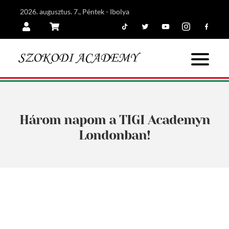
2026. augusztus. 7., Péntek - Ibolya
Tiktok
Twitter
Youtube
Instagram
Facebook
Belépés
Kosár
Három napom a TIGI Academyn
Londonban!