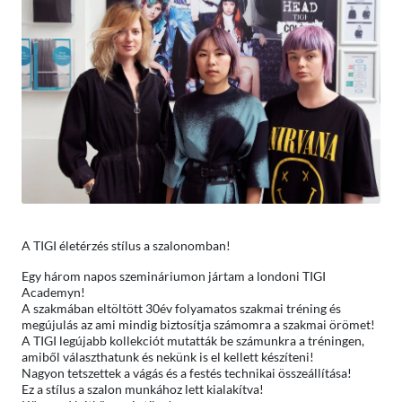
A TIGI életérzés stílus a szalonomban!
Egy három napos szemináriumon jártam a londoni TIGI
Academyn!
A szakmában eltöltött 30év folyamatos szakmai tréning és
megújulás az ami mindig biztosítja számomra a szakmai örömet!
A TIGI legújabb kollekciót mutatták be számunkra a tréningen,
amiből választhatunk és nekünk is el kellett készíteni!
Nagyon tetszettek a vágás és a festés technikai összeállítása!
Ez a stílus a szalon munkához lett kialakítva!