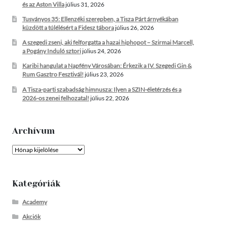
és az Aston Villa
július 31, 2026
Tusványos 35: Ellenzéki szerepben, a Tisza Párt árnyékában
küzdött a túlélésért a Fidesz tábora
július 26, 2026
A szegedi zseni, aki felforgatta a hazai hiphopot – Szirmai Marcell,
a Pogány Induló sztori
július 24, 2026
Karibi hangulat a Napfény Városában: Érkezik a IV. Szegedi Gin &
Rum Gasztro Fesztivál!
július 23, 2026
A Tisza-parti szabadság himnusza: Ilyen a SZIN-életérzés és a
2026-os zenei felhozatal!
július 22, 2026
Archívum
Archívum
Kategóriák
Academy
Akciók