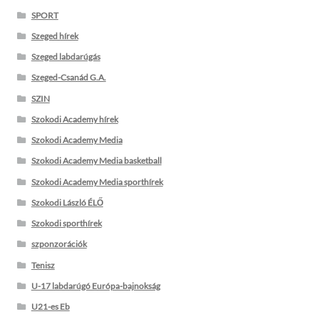
SPORT
Szeged hírek
Szeged labdarúgás
Szeged-Csanád G.A.
SZIN
Szokodi Academy hírek
Szokodi Academy Media
Szokodi Academy Media basketball
Szokodi Academy Media sporthírek
Szokodi László ÉLŐ
Szokodi sporthírek
szponzorációk
Tenisz
U-17 labdarúgó Európa-bajnokság
U21-es Eb