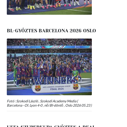
BL-GYŐZTES BARCELONA 2026 OSLO
Fotó : Szokodi László , Szokodi Academy Media (
Barcelona - Ol. Lyon 4-0 , női Bl-döntő , Oslo 2026 05.23 )