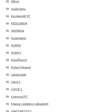
Itthon
Kajak-kenu
Kecskeméti TE
KÉZILABDA
Kézilabda
Kosárlabda
Külföld
Kultúra
Küzdősport
Kylian Mbappé
Labdarúgás
Ligue 1.
LIGUE 1.
Liverpool FC
Magyar cselgáncs-válogatott
MAGYAR FOCI