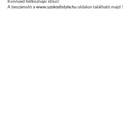
Könnyed hétköznapi stílus!
A beszámoló a
www.szokodistyle.hu
oldalon található majd !