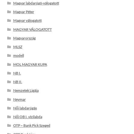
Magyar labdarúgó-válogatott
Magyar Péter
Magyar válogatott
MAGYAR VÁLOGATOTT
Magyarország
MLSZ
modell
MOL MAGYAR KUPA
NB I.
NB II.
Nemzetek Ligája
Neymar
Női labdarúgás
Női OB I. vízilabda
OTP – Bank Pick Szeged