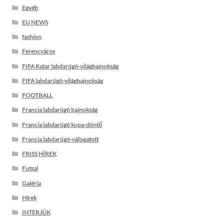
Egyéb
EU NEWS
fashion
Ferencváros
FIFA Katar labdarúgó-világbajnokság
FIFA labdarúgó-világbajnokság
FOOTBALL
Francia labdarúgó bajnokság
Francia labdarúgó kupa-döntő
Francia labdarúgó-válogatott
FRISS HÍREK
Futsal
Galéria
Hírek
INTERJÚK