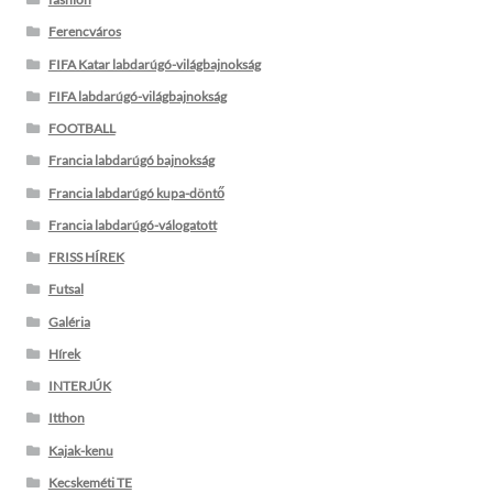
Ferencváros
FIFA Katar labdarúgó-világbajnokság
FIFA labdarúgó-világbajnokság
FOOTBALL
Francia labdarúgó bajnokság
Francia labdarúgó kupa-döntő
Francia labdarúgó-válogatott
FRISS HÍREK
Futsal
Galéria
Hírek
INTERJÚK
Itthon
Kajak-kenu
Kecskeméti TE