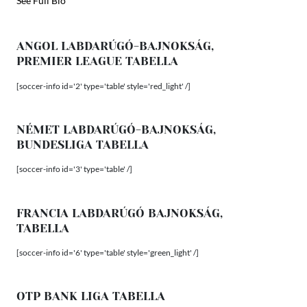
See Full Bio
ANGOL LABDARÚGÓ-BAJNOKSÁG,
PREMIER LEAGUE TABELLA
[soccer-info id='2' type='table' style='red_light' /]
NÉMET LABDARÚGÓ-BAJNOKSÁG,
BUNDESLIGA TABELLA
[soccer-info id='3' type='table' /]
FRANCIA LABDARÚGÓ BAJNOKSÁG,
TABELLA
[soccer-info id='6' type='table' style='green_light' /]
OTP BANK LIGA TABELLA