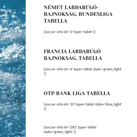
NÉMET LABDARÚGÓ-
BAJNOKSÁG, BUNDESLIGA
TABELLA
[soccer-info id='3' type='table' /]
FRANCIA LABDARÚGÓ
BAJNOKSÁG, TABELLA
[soccer-info id='6' type='table' style='green_light'
/]
OTP BANK LIGA TABELLA
[soccer-info id='10' type='table' style='blue_light'
/]
[soccer-info id='281' type='table'
style='green_light' /]