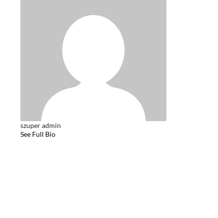
szuper admin
See Full Bio