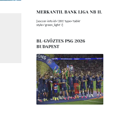
MERKANTIL BANK LIGA NB II.
[soccer-info id='281' type='table'
style='green_light' /]
BL-GYŐZTES PSG 2026
BUDAPEST