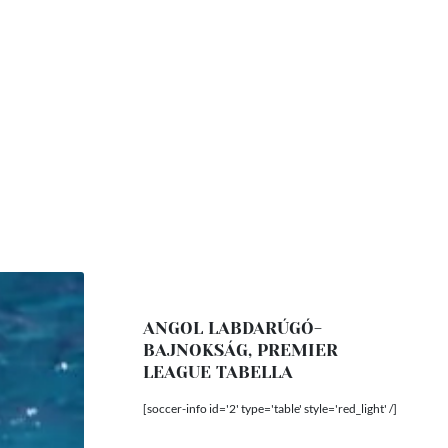
ANGOL LABDARÚGÓ-
BAJNOKSÁG, PREMIER
LEAGUE TABELLA
[soccer-info id='2' type='table' style='red_light' /]