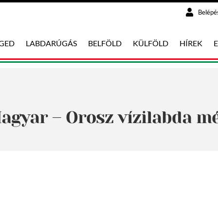
Belépé
EGED
LABDARÚGÁS
BELFÖLD
KÜLFÖLD
HÍREK
agyar – Orosz vízilabda m