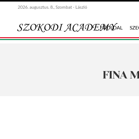
2026. augusztus. 8., Szombat - László
FŐOLDAL
SZ
FINA M