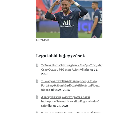
NEYMAR
Legutóbbi bejegyzések
Titánok Harca Salzburgban – Európa Trónjáért
Csap Össze a PSG és az Aston Villa
július 31,
2026
Tusványos 35: Ellenzéki szerepben, a Tisza
Párt árnyékában küzdött a túlélésért a Fidesz
tábora
július 26, 2026
A szegedi zseni, aki felforgatta a hazai
hiphopot – Szirmai Marcell, a Pogány Induló
sztori
július 24, 2026