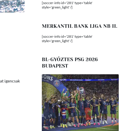
[soccer-info id='281' type='table'
style='green_light' /]
MERKANTIL BANK LIGA NB II.
[soccer-info id='281' type='table'
style='green_light' /]
BL-GYŐZTES PSG 2026
BUDAPEST
pat igencsak