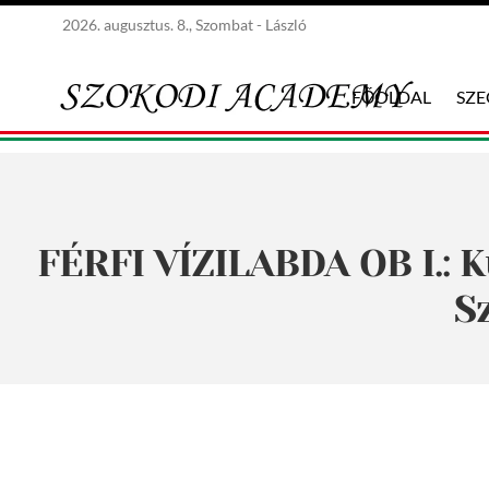
2026. augusztus. 8., Szombat - László
FŐOLDAL
SZ
FÉRFI VÍZILABDA OB I.: 
S