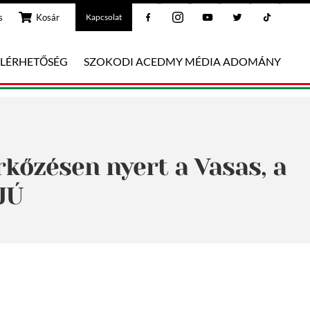
Facebook
Instagram
Youtube
Twitter
Tiktok
s
Kosár
Kapcsolat
ELÉRHETŐSÉG
SZOKODI ACEDMY MÉDIA ADOMÁNY
kőzésen nyert a Vasas, a
JÚ