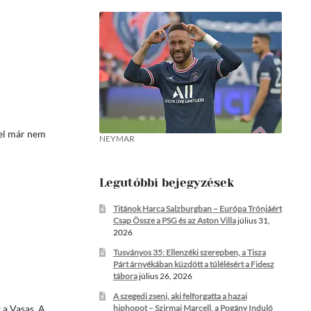
yel már nem
NEYMAR
Legutóbbi bejegyzések
Titánok Harca Salzburgban – Európa Trónjáért
Csap Össze a PSG és az Aston Villa
július 31,
2026
Tusványos 35: Ellenzéki szerepben, a Tisza
Párt árnyékában küzdött a túlélésért a Fidesz
tábora
július 26, 2026
A szegedi zseni, aki felforgatta a hazai
hiphopot – Szirmai Marcell, a Pogány Induló
 a Vasas. A