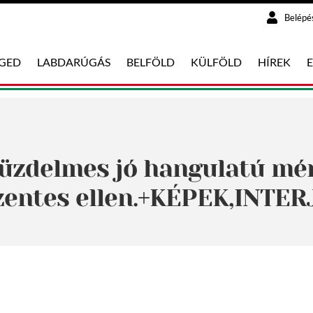
Belépé
EGED
LABDARÚGÁS
BELFÖLD
KÜLFÖLD
HÍREK
Küzdelmes jó hangulatú mér
zentes ellen.+KÉPEK,INTER