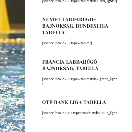
[soccer-info id='2' type='table' style='red_light' /]
NÉMET LABDARÚGÓ-
BAJNOKSÁG, BUNDESLIGA
TABELLA
[soccer-info id='3' type='table' /]
FRANCIA LABDARÚGÓ
BAJNOKSÁG, TABELLA
[soccer-info id='6' type='table' style='green_light'
/]
OTP BANK LIGA TABELLA
[soccer-info id='10' type='table' style='blue_light'
/]