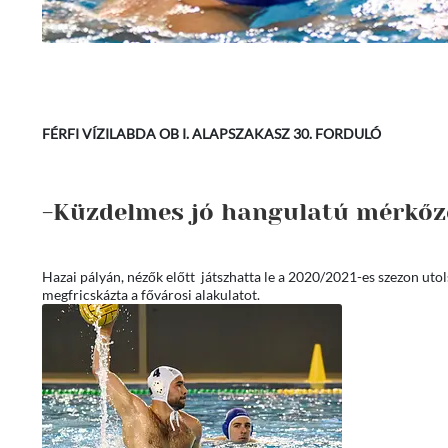
FÉRFI VÍZILABDA OB I. ALAPSZAKASZ 30. FORDULÓ
-Küzdelmes jó hangulatú mérkőzés
Hazai pályán, nézők előtt játszhatta le a 2020/2021-es szezon utol
megfricskázta a fővárosi alakulatot.