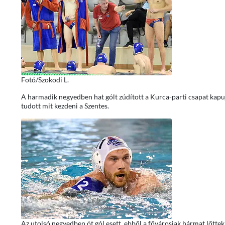
Fotó/Szokodi L.
A harmadik negyedben hat gólt zúdított a Kurca-parti csapat kapuj
tudott mit kezdeni a Szentes.
Az utolsó negyedben öt gól esett, ebből a fővárosiak hármat lőttek