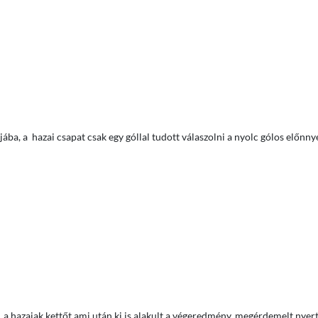
ába, a hazai csapat csak egy góllal tudott válaszolni a nyolc gólos előnn
, a hazaiak kettőt ami után ki is alakult a végeredmény, megérdemelt nyert