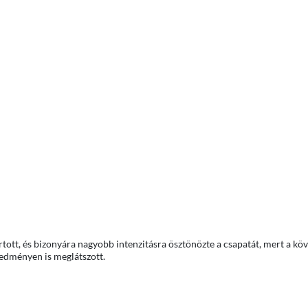
artott, és bizonyára nagyobb intenzitásra ösztönözte a csapatát, mert a kö
redményen is meglátszott.