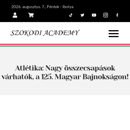
2026. augusztus. 7., Péntek - Ibolya
Tiktok
Twitter
Youtube
Instagram
Facebook
Belépés
Kosár
Atlétika: Nagy összecsapások
várhatók, a 125. Magyar Bajnokságon!