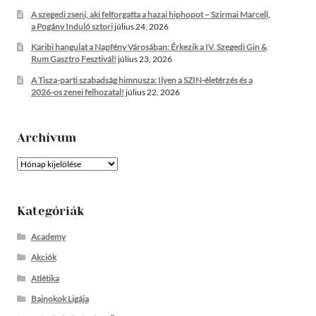
A szegedi zseni, aki felforgatta a hazai hiphopot – Szirmai Marcell,
a Pogány Induló sztori
július 24, 2026
Karibi hangulat a Napfény Városában: Érkezik a IV. Szegedi Gin &
Rum Gasztro Fesztivál!
július 23, 2026
A Tisza-parti szabadság himnusza: Ilyen a SZIN-életérzés és a
2026-os zenei felhozatal!
július 22, 2026
Archívum
Archívum
Kategóriák
Academy
Akciók
Atlétika
Bajnokok Ligája