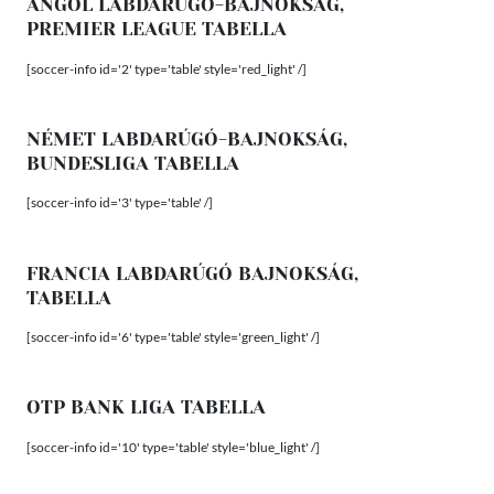
ANGOL LABDARÚGÓ-BAJNOKSÁG,
PREMIER LEAGUE TABELLA
[soccer-info id='2' type='table' style='red_light' /]
NÉMET LABDARÚGÓ-BAJNOKSÁG,
BUNDESLIGA TABELLA
[soccer-info id='3' type='table' /]
FRANCIA LABDARÚGÓ BAJNOKSÁG,
TABELLA
[soccer-info id='6' type='table' style='green_light' /]
OTP BANK LIGA TABELLA
[soccer-info id='10' type='table' style='blue_light' /]