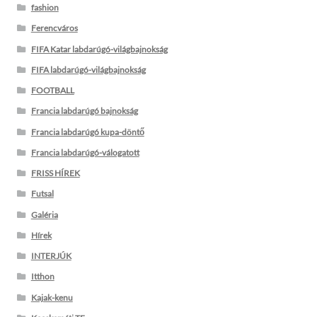
fashion
Ferencváros
FIFA Katar labdarúgó-világbajnokság
FIFA labdarúgó-világbajnokság
FOOTBALL
Francia labdarúgó bajnokság
Francia labdarúgó kupa-döntő
Francia labdarúgó-válogatott
FRISS HÍREK
Futsal
Galéria
Hírek
INTERJÚK
Itthon
Kajak-kenu