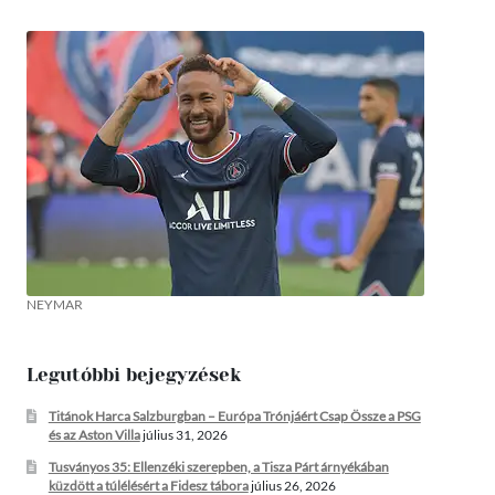
NEYMAR
Legutóbbi bejegyzések
Titánok Harca Salzburgban – Európa Trónjáért Csap Össze a PSG
és az Aston Villa
július 31, 2026
Tusványos 35: Ellenzéki szerepben, a Tisza Párt árnyékában
küzdött a túlélésért a Fidesz tábora
július 26, 2026