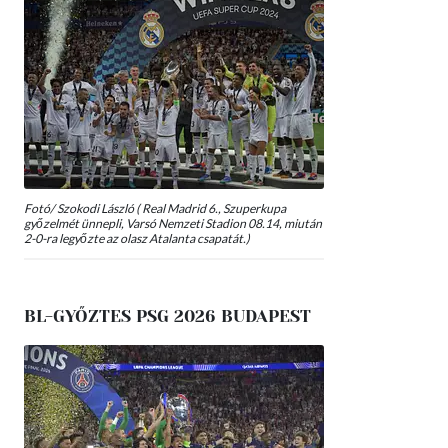
Fotó/ Szokodi László ( Real Madrid 6., Szuperkupa
győzelmét ünnepli, Varsó Nemzeti Stadion 08.14, miután
2-0-ra legyőzte az olasz Atalanta csapatát.)
BL-GYŐZTES PSG 2026 BUDAPEST