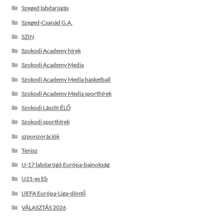
Szeged labdarúgás
Szeged-Csanád G.A.
SZIN
Szokodi Academy hírek
Szokodi Academy Media
Szokodi Academy Media basketball
Szokodi Academy Media sporthírek
Szokodi László ÉLŐ
Szokodi sporthírek
szponzorációk
Tenisz
U-17 labdarúgó Európa-bajnokság
U21-es Eb
UEFA Európa-Liga-döntő
VÁLASZTÁS 2026