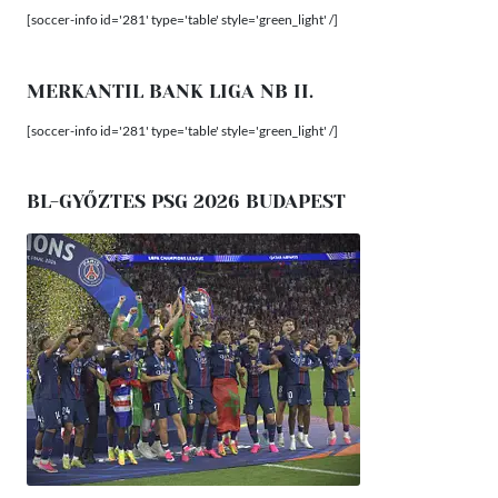
[soccer-info id='281' type='table' style='green_light' /]
MERKANTIL BANK LIGA NB II.
[soccer-info id='281' type='table' style='green_light' /]
BL-GYŐZTES PSG 2026 BUDAPEST