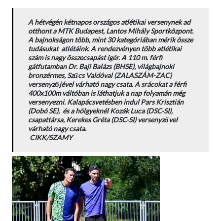
A hétvégén kétnapos országos atlétikai versenynek ad
otthont a MTK Budapest, Lantos Mihály Sportközpont.
A bajnokságon több, mint 30 kategóriában mérik össze
tudásukat atlétáink. A rendezvényen több atlétikai
szám is nagy összecsapást ígér. A 110 m. férfi
gátfutamban Dr. Baji Balázs (BHSE), világbajnoki
bronzérmes, Szűcs Valdóval (ZALASZÁM-ZAC)
versenyzőjével várható nagy csata. A srácokat a férfi
400x100m váltóban is láthatjuk a nap folyamán még
versenyezni. Kalapácsvetésben indul Pars Krisztián
(Dobó SE), és a hölgyeknél Kozák Luca (DSC-SI),
csapattársa, Kerekes Gréta (DSC-SI) versenyzővel
várható nagy csata.
CIKK/SZAMY