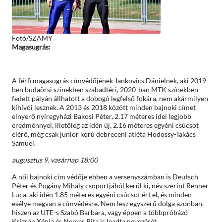
Fotó/SZAMY
Magasugrás:
A férfi magasugrás címvédőjének Jankovics Dánielnek, aki 2019-
ben budaörsi színekben szabadtéri, 2020-ban MTK színekben
fedett pályán állhatott a dobogó legfelső fokára, nem akármilyen
kihívói lesznek. A 2013 és 2018 között minden bajnoki címet
elnyerő nyíregyházi Bakosi Péter, 2.17 méteres idei legjobb
eredménnyel, illetőleg az idén új, 2.16 méteres egyéni csúcsot
elérő, még csak junior korú debreceni atléta Hodossy-Takács
Sámuel.
augusztus 9. vasárnap 18:00
A női bajnoki cím védője ebben a versenyszámban is Deutsch
Péter és Pogány Mihály csoportjából kerül ki, név szerint Renner
Luca, aki idén 1.85 méteres egyéni csúcsot ért el, és minden
esélye megvan a címvédésre. Nem lesz egyszerű dolga azonban,
hiszen az UTE-s Szabó Barbara, vagy éppen a többpróbázó
Krizsán Xénia és Nemes Rita is leadta nevezését.