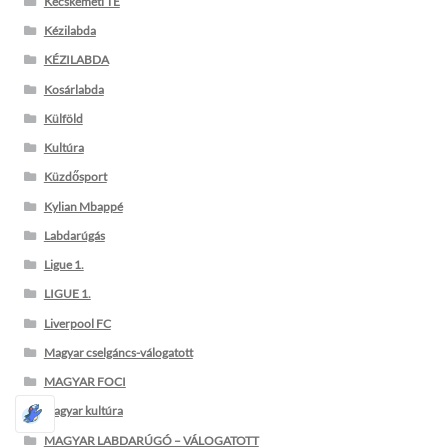
Kecskeméti TE
Kézilabda
KÉZILABDA
Kosárlabda
Külföld
Kultúra
Küzdősport
Kylian Mbappé
Labdarúgás
Ligue 1.
LIGUE 1.
Liverpool FC
Magyar cselgáncs-válogatott
MAGYAR FOCI
magyar kultúra
MAGYAR LABDARÚGÓ – VÁLOGATOTT