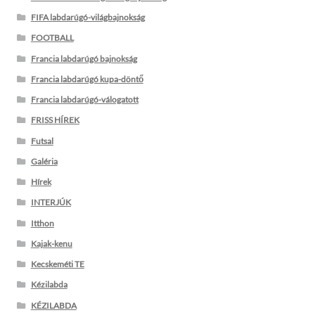
FIFA labdarúgó-világbajnokság
FOOTBALL
Francia labdarúgó bajnokság
Francia labdarúgó kupa-döntő
Francia labdarúgó-válogatott
FRISS HÍREK
Futsal
Galéria
Hírek
INTERJÚK
Itthon
Kajak-kenu
Kecskeméti TE
Kézilabda
KÉZILABDA