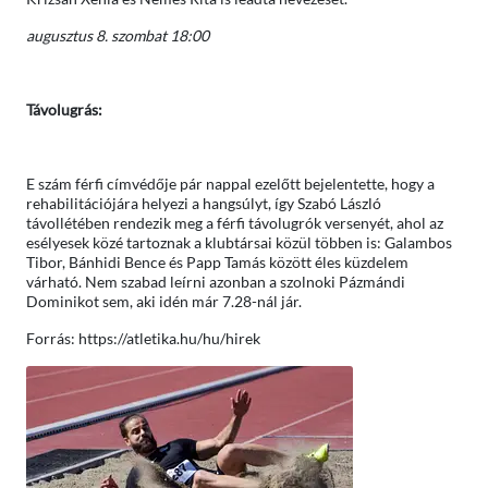
augusztus 8. szombat 18:00
Távolugrás:
E szám férfi címvédője pár nappal ezelőtt bejelentette, hogy a
rehabilitációjára helyezi a hangsúlyt, így Szabó László
távollétében rendezik meg a férfi távolugrók versenyét, ahol az
esélyesek közé tartoznak a klubtársai közül többen is: Galambos
Tibor, Bánhidi Bence és Papp Tamás között éles küzdelem
várható. Nem szabad leírni azonban a szolnoki Pázmándi
Dominikot sem, aki idén már 7.28-nál jár.
Forrás: https://atletika.hu/hu/hirek