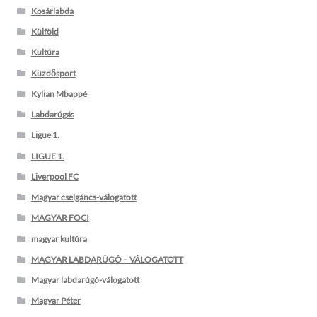
Kosárlabda
Külföld
Kultúra
Küzdősport
Kylian Mbappé
Labdarúgás
Ligue 1.
LIGUE 1.
Liverpool FC
Magyar cselgáncs-válogatott
MAGYAR FOCI
magyar kultúra
MAGYAR LABDARÚGÓ – VÁLOGATOTT
Magyar labdarúgó-válogatott
Magyar Péter