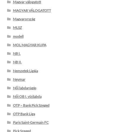
Magyar válogatott
MAGYAR VÁLOGATOTT
Magyarország
MLSZ
modell
MOL MAGYAR KUPA
NB I.
NB II.
Nemzetek Ligája
Neymar
Női labdarúgás
Női OB I. vízilabda
OTP – Bank Pick Szeged
OTP Bank Liga
Paris Saint-Germain FC
Pick Szeged