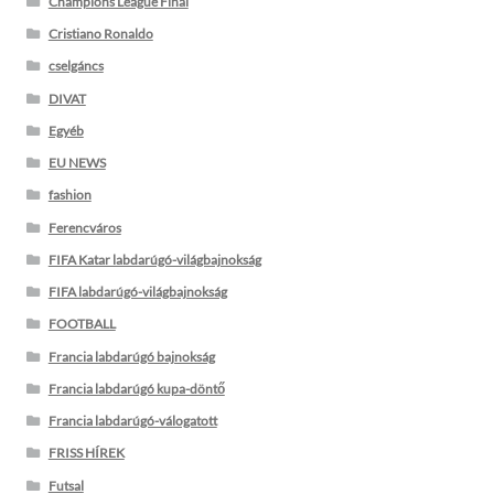
Champions League Final
Cristiano Ronaldo
cselgáncs
DIVAT
Egyéb
EU NEWS
fashion
Ferencváros
FIFA Katar labdarúgó-világbajnokság
FIFA labdarúgó-világbajnokság
FOOTBALL
Francia labdarúgó bajnokság
Francia labdarúgó kupa-döntő
Francia labdarúgó-válogatott
FRISS HÍREK
Futsal