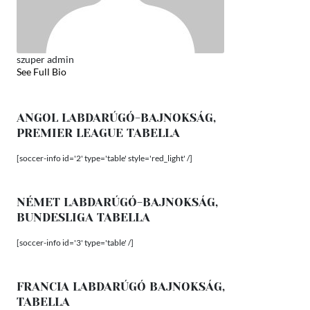
szuper admin
See Full Bio
ANGOL LABDARÚGÓ-BAJNOKSÁG,
PREMIER LEAGUE TABELLA
[soccer-info id='2' type='table' style='red_light' /]
NÉMET LABDARÚGÓ-BAJNOKSÁG,
BUNDESLIGA TABELLA
[soccer-info id='3' type='table' /]
FRANCIA LABDARÚGÓ BAJNOKSÁG,
TABELLA