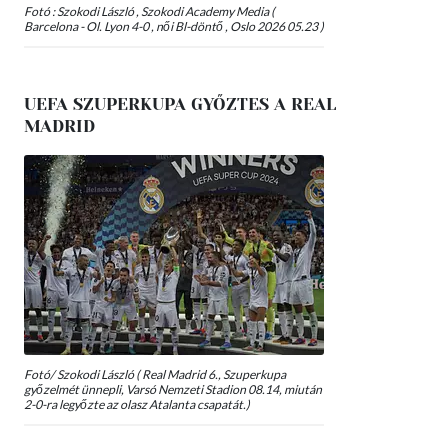
Fotó : Szokodi László , Szokodi Academy Media (
Barcelona - Ol. Lyon 4-0 , női Bl-döntő , Oslo 2026 05.23 )
UEFA SZUPERKUPA GYŐZTES A REAL
MADRID
Fotó/ Szokodi László ( Real Madrid 6., Szuperkupa
győzelmét ünnepli, Varsó Nemzeti Stadion 08.14, miután
2-0-ra legyőzte az olasz Atalanta csapatát.)