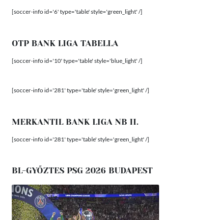
[soccer-info id='6' type='table' style='green_light' /]
OTP BANK LIGA TABELLA
[soccer-info id='10' type='table' style='blue_light' /]
[soccer-info id='281' type='table' style='green_light' /]
MERKANTIL BANK LIGA NB II.
[soccer-info id='281' type='table' style='green_light' /]
BL-GYŐZTES PSG 2026 BUDAPEST