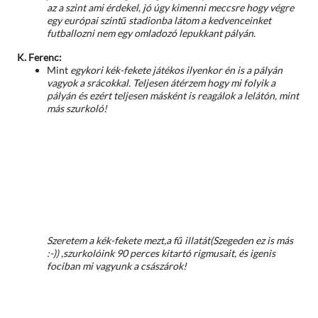
az a szint ami érdekel, jó úgy kimenni meccsre hogy végre
egy európai szintű stadionba látom a kedvenceinket
futballozni nem egy omladozó lepukkant pályán.
K. Ferenc:
Mint
egykori kék-fekete játékos ilyenkor én is a pályán
vagyok a srácokkal. Teljesen átérzem hogy mi folyik a
pályán és ezért teljesen másként is reagálok a lelátón, mint
más szurkoló!
Szeretem a kék-fekete mezt,a fű illatát(Szegeden ez is más
:-)) ,szurkolóink 90 perces kitartó rigmusait, és igenis
fociban mi vagyunk a császárok!