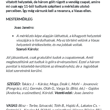
vitatott helyzetek, de három gólt rúgott a vendég csapat, amire
mi csak egy 11-ből tudtunk szépíteni a mérkőzés utolsó
perceiben. Így még várnunk kell a revansra, a Vasas ellen.
MESTERMÉRLEG
Joao Janeiro:
A mérkőzés képe alapján láthattuk, a kihagyott helyzetek
visszájára is fordulhatnak. Ma ez történt velünk a Vasas
helyzeteit értékesítette, és ma jobbak voltak.
Szanyó Károly:
Jól játszottunk, csak gratulálni tudok a csapatomnak. Amit
megbeszéltünk azt tudtuk is gólra érvényesíteni. Ezzel a három
ponttal is közelebb kerültünk az élmezőnyhöz, de a legjobbak
közé szeretnénk kerülni.
SZEGED:
Takács J. – Kárász, Moga, Deák I., Mohl – Jovanovic
(Pongrácz, 61.), Germán, Oláh G., Varga Sz. (Bitó, 66.) – Gajdos
(Andorka, a szünetben), Kóródi.
Vezetőedző:
Joao Janeiro
VASAS:
Bősz – Terbe, Szivacski, Tóth B., Hajdú Á., Lakatos Cs. –
Szatmári L., Kovács M. (Köböl, a szünetben), Hinora (Kleisz, 88.) –