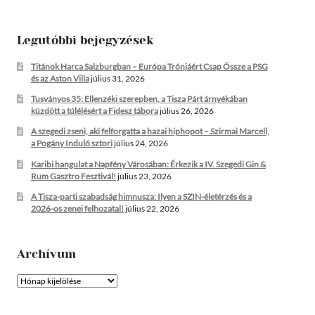
Legutóbbi bejegyzések
Titánok Harca Salzburgban – Európa Trónjáért Csap Össze a PSG
és az Aston Villa
július 31, 2026
Tusványos 35: Ellenzéki szerepben, a Tisza Párt árnyékában
küzdött a túlélésért a Fidesz tábora
július 26, 2026
A szegedi zseni, aki felforgatta a hazai hiphopot – Szirmai Marcell,
a Pogány Induló sztori
július 24, 2026
Karibi hangulat a Napfény Városában: Érkezik a IV. Szegedi Gin &
Rum Gasztro Fesztivál!
július 23, 2026
A Tisza-parti szabadság himnusza: Ilyen a SZIN-életérzés és a
2026-os zenei felhozatal!
július 22, 2026
Archívum
Archívum