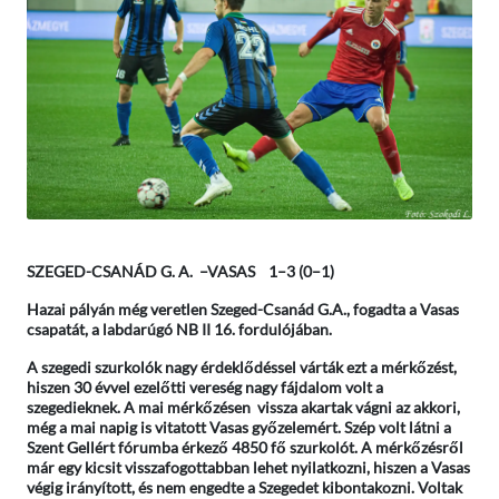
SZEGED-CSANÁD G. A. –VASAS 1–3 (0–1)
Hazai pályán még veretlen Szeged-Csanád G.A., fogadta a Vasas
csapatát, a labdarúgó NB II 16. fordulójában.
A szegedi szurkolók nagy érdeklődéssel várták ezt a mérkőzést,
hiszen 30 évvel ezelőtti vereség nagy fájdalom volt a
szegedieknek. A mai mérkőzésen vissza akartak vágni az akkori,
még a mai napig is vitatott Vasas győzelemért. Szép volt látni a
Szent Gellért fórumba érkező 4850 fő szurkolót. A mérkőzésről
már egy kicsit visszafogottabban lehet nyilatkozni, hiszen a Vasas
végig irányított, és nem engedte a Szegedet kibontakozni. Voltak