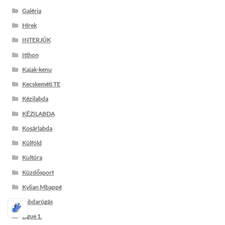
Galéria
Hírek
INTERJÚK
Itthon
Kajak-kenu
Kecskeméti TE
Kézilabda
KÉZILABDA
Kosárlabda
Külföld
Kultúra
Küzdősport
Kylian Mbappé
Labdarúgás
Ligue 1.