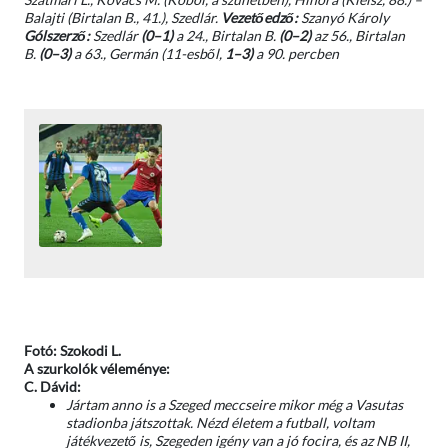
Balajti (Birtalan B., 41.), Szedlár.
Vezetőedző:
Szanyó Károly
Gólszerző:
Szedlár
(0–1)
a 24., Birtalan B.
(0–2)
az 56., Birtalan
B.
(0–3)
a 63., Germán (11-esből,
1–3)
a 90. percben
Fotó: Szokodi L.
A szurkolók véleménye:
C. Dávid:
Jártam anno is a Szeged meccseire mikor még a Vasutas
stadionba játszottak.
Nézd életem a futball, voltam
játékvezető is, Szegeden igény van a jó focira, és az NB II,