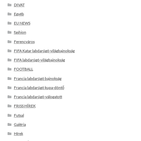
DIVAT
Egyéb
EU NEWS
fashion
Ferencváros
FIFA Katar labdarúgó-világbajnokság
FIFA labdarúgó-világbajnokság
FOOTBALL
Francia labdarúgó bajnokság
Francia labdarúgó kupa-döntő
Francia labdarúgó-válogatott
FRISS HÍREK
Futsal
Galéria
Hírek