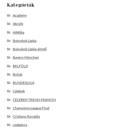
Kategóriák
Academy
Akciók
Atlétika
Bajnokok Ligája
Bajnokok Ligája-döntő
Bayern München
BELFÖLD
Bulvár
BUNDESLIGA
Celebek
CELEBEK-TREND-FASHION
Champions League Final
Cristiano Ronaldo
cselgáncs