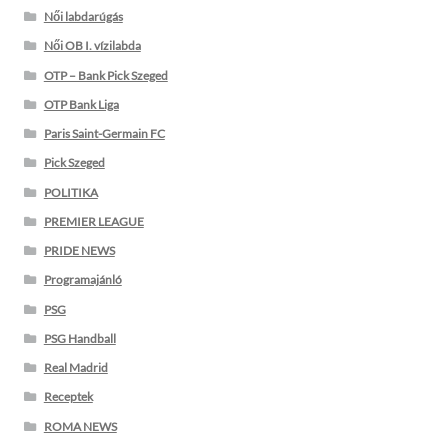
Női labdarúgás
Női OB I. vízilabda
OTP – Bank Pick Szeged
OTP Bank Liga
Paris Saint-Germain FC
Pick Szeged
POLITIKA
PREMIER LEAGUE
PRIDE NEWS
Programajánló
PSG
PSG Handball
Real Madrid
Receptek
ROMA NEWS