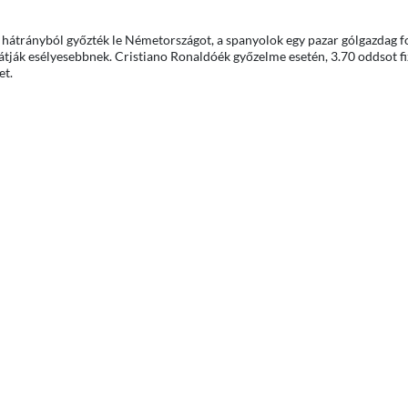
 hátrányból győzték le Németországot, a spanyolok egy pazar gólgazdag 
átják esélyesebbnek. Cristiano Ronaldóék győzelme esetén, 3.70 oddsot fi
et.