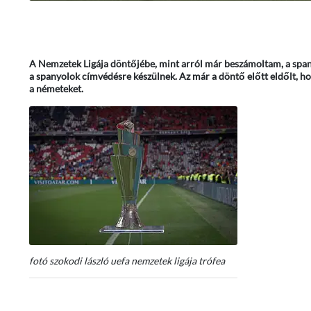
A Nemzetek Ligája döntőjébe, mint arról már beszámoltam, a spanyo
a spanyolok címvédésre készülnek. Az már a döntő előtt eldőlt, hogy
a németeket.
fotó szokodi lászló uefa nemzetek ligája trófea