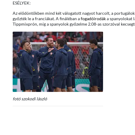
ESÉLYEK:
Az elődöntőkben mind két válogatott nagyot harcolt, a portugálok
győzték le a franciákat. A fináléban a
fogadóirodák
a spanyolokat l
Tippmixprón, míg a spanyolok győzelme 2.08-as szorzóval kecsegt
fotó szokodi lászló