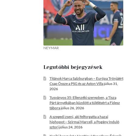
NEYMAR
Legutóbbi bejegyzések
Titánok Harca Salzburgban – Európa Trónjáért
Csap Össze a PSG és az Aston Villa
július 31,
2026
Tusványos 35: Ellenzéki szerepben, a Tisza
Párt árnyékában küzdött a túlélésért a Fidesz
tábora
július 26, 2026
A szegedi zseni, aki felforgatta a hazai
hiphopot – Szirmai Marcell, a Pogány Induló
sztori
július 24, 2026