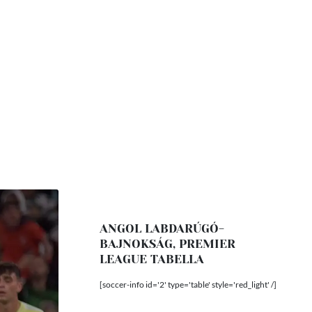
ANGOL LABDARÚGÓ-
BAJNOKSÁG, PREMIER
LEAGUE TABELLA
[soccer-info id='2' type='table' style='red_light' /]