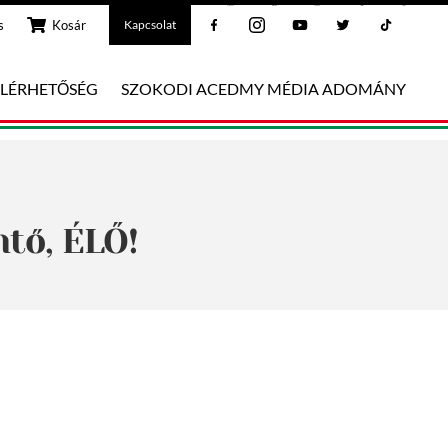
Facebook
Instagram
Youtube
Twitter
Tiktok
s
Kosár
Kapcsolat
ELÉRHETŐSÉG
SZOKODI ACEDMY MÉDIA ADOMÁNY
tő, ÉLŐ!