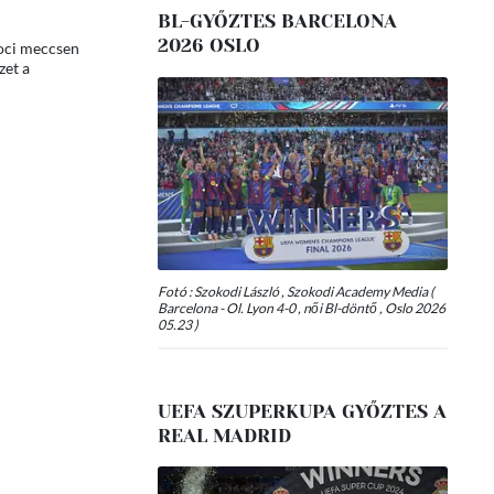
BL-GYŐZTES BARCELONA
2026 OSLO
foci meccsen
zet a
Fotó : Szokodi László , Szokodi Academy Media (
Barcelona - Ol. Lyon 4-0 , női Bl-döntő , Oslo 2026
05.23 )
UEFA SZUPERKUPA GYŐZTES A
REAL MADRID