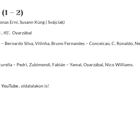
2
(1 – 2)
 Jonas Erni, Susann Küng ( Svájciak)
i , 45′, Oyarzábal
– Bernardo Silva, Vitinha, Bruno Fernandes – Conceicao, C. Ronaldo, Ne
rella – Pedri, Zubimendi, Fabián – Yamal, Oyarzábal, Nico Williams.
,
YouTube
, oldalalakon is!