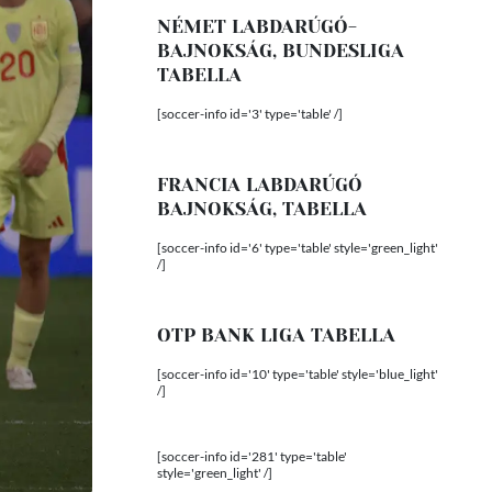
NÉMET LABDARÚGÓ-
BAJNOKSÁG, BUNDESLIGA
TABELLA
[soccer-info id='3' type='table' /]
FRANCIA LABDARÚGÓ
BAJNOKSÁG, TABELLA
[soccer-info id='6' type='table' style='green_light'
/]
OTP BANK LIGA TABELLA
[soccer-info id='10' type='table' style='blue_light'
/]
[soccer-info id='281' type='table'
style='green_light' /]