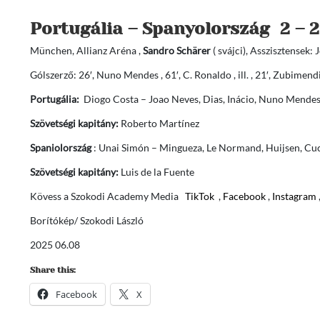
Portugália – Spanyolország 2 – 
München, Allianz Aréna ,
Sandro Schärer
( svájci), Asszisztensek:
Gólszerző: 26′, Nuno Mendes , 61′, C. Ronaldo , ill. , 21′, Zubimend
Portugália:
Diogo Costa – Joao Neves, Dias, Inácio, Nuno Mendes 
Szövetségi kapitány:
Roberto Martínez
Spaniolország
: Unai Simón – Mingueza, Le Normand, Huijsen, Cucu
Szövetségi kapitány:
Luis de la Fuente
Kövess a Szokodi Academy Media
TikTok
,
Facebook
,
Instagram
Borítókép/ Szokodi László
2025 06.08
Share this:
Facebook
X