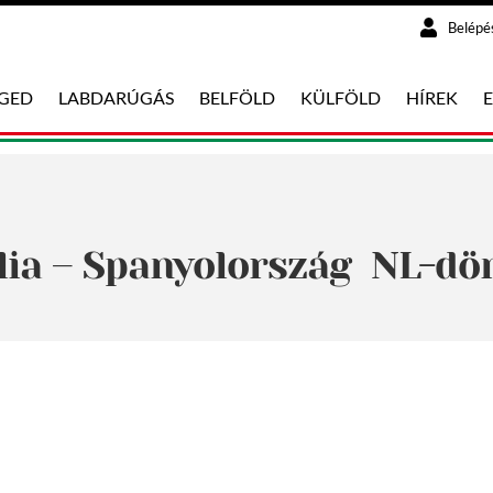
Belépé
EGED
LABDARÚGÁS
BELFÖLD
KÜLFÖLD
HÍREK
lia – Spanyolország NL-dön