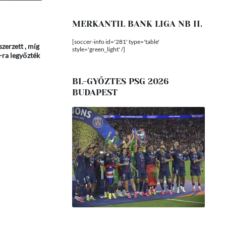
MERKANTIL BANK LIGA NB II.
[soccer-info id='281' type='table'
zerzett , míg
style='green_light' /]
0-ra legyőzték
BL-GYŐZTES PSG 2026
BUDAPEST