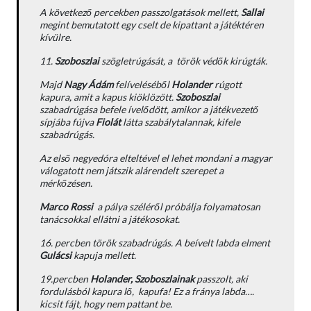
A következő percekben passzolgatások mellett,
Sallai
megint bemutatott egy cselt de kipattant a játéktéren
kívülre.
11.
Szoboszlai
szögletrúgását, a török védők kirúgták.
Majd
Nagy Ádám
felíveléséből
Holander
rúgott
kapura, amit a kapus kiöklözött.
Szoboszlai
szabadrúgása befele ívelődött, amikor a játékvezető
sípjába fújva
Fiolát
látta szabálytalannak, kifele
szabadrúgás.
Az első negyedóra elteltével el lehet mondani a magyar
válogatott nem játszik alárendelt szerepet a
mérkőzésen.
Marco Rossi
a pálya széléről próbálja folyamatosan
tanácsokkal ellátni a játékosokat.
16. percben török szabadrúgás. A beívelt labda elment
Gulácsi
kapuja mellett.
19.percben
Holander,
Szoboszlainak
passzolt, aki
fordulásból kapura lő, kapufa!
Ez a fránya labda….
kicsit fájt, hogy nem pattant be.