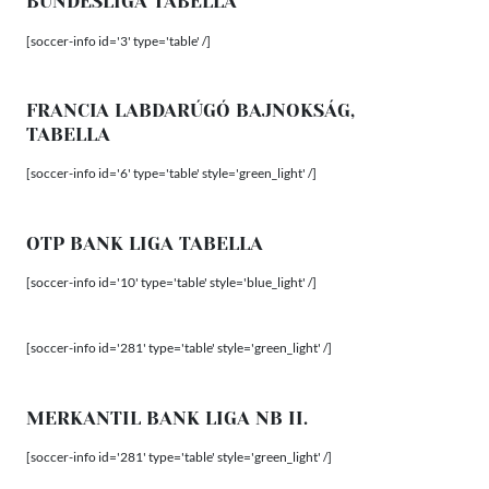
BUNDESLIGA TABELLA
[soccer-info id='3' type='table' /]
FRANCIA LABDARÚGÓ BAJNOKSÁG,
TABELLA
[soccer-info id='6' type='table' style='green_light' /]
OTP BANK LIGA TABELLA
[soccer-info id='10' type='table' style='blue_light' /]
[soccer-info id='281' type='table' style='green_light' /]
MERKANTIL BANK LIGA NB II.
[soccer-info id='281' type='table' style='green_light' /]