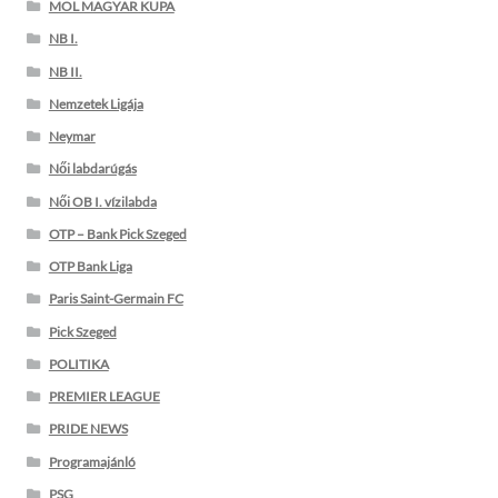
MOL MAGYAR KUPA
NB I.
NB II.
Nemzetek Ligája
Neymar
Női labdarúgás
Női OB I. vízilabda
OTP – Bank Pick Szeged
OTP Bank Liga
Paris Saint-Germain FC
Pick Szeged
POLITIKA
PREMIER LEAGUE
PRIDE NEWS
Programajánló
PSG