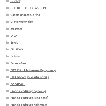
Celebek
CELEBEK-TREND-FASHION
Champions League Final
Cristiano Ronaldo
cselgáncs
DIVAT
Egyéb
EU NEWS
fashion
Ferencváros
FIFA Katar labdarúgó-világbajnokság
FIFA labdarúgó-világbajnokság
FOOTBALL
Francia labdarúgó bajnokság
Francia labdarúgó kupa-döntő
Francia labdarúgó-válogatott