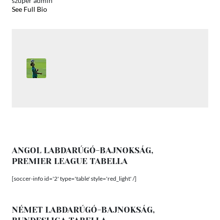
szuper admin
See Full Bio
ANGOL LABDARÚGÓ-BAJNOKSÁG,
PREMIER LEAGUE TABELLA
[soccer-info id='2' type='table' style='red_light' /]
NÉMET LABDARÚGÓ-BAJNOKSÁG,