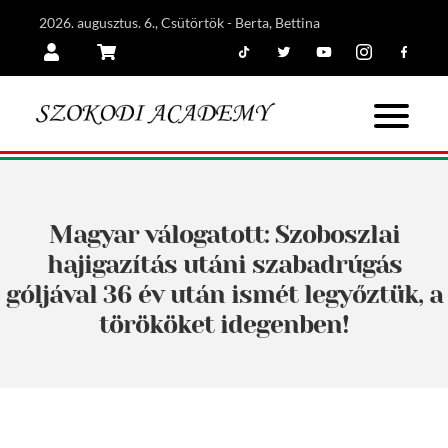
2026. augusztus. 6., Csütörtök - Berta, Bettina
Tiktok
Twitter
Youtube
Instagram
Facebook
Belépés
Kosár
Magyar válogatott: Szoboszlai
hajigazítás utáni szabadrúgás
góljával 36 év után ismét legyőztük, a
törököket idegenben!