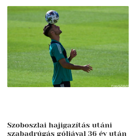
Szoboszlai hajigazítás utáni
szabadrúgás góljával 36 év után