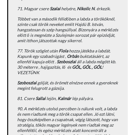
71. Magyar csere
Szalai
helyére,
Nikolic N
. érkezik.
Többet van a második félidőben a labda a törököknél,
szinte csak török neveket említ Hajdú B. István,
hangzatosan és szép hangsúllyal. Bizonyára a mérkőzés
előtt ő is megnézte a Szulejmán sorozat pár epizódját,
amit itthon játszottak nagy sikerrel.
77. Török szöglet után
Fiola
hozza játékba a labdát.
Kapunk egy szabadrúgást ,
Orbán
buktatásáért, az
ellenfél kapuja előtt .
Szoboszlai
áll a labda mögött kb.
30 méterre , hajigazítás, lő és
GÓL, GÓL , GÓL
!
VEZETÜNK
Szoboszlai
gólját, és örömét elnézve ennek a gyereknek
megint felugrott a gázsija.
81. Csere
Sallai
lejön,
Kalmár
lép pályára.
90. A mérkőzés utolsó percében is nálunk volt, a labda
és nem riadtunk meg a török csapat ellen. Jó ezt látni,
hogy összképében a csapatnak, végig látszott, hogy van
stratégia, tökös magyar legények nem riadtak meg az
ellenféltől, és egész mérkőzés alatt koncentrált a