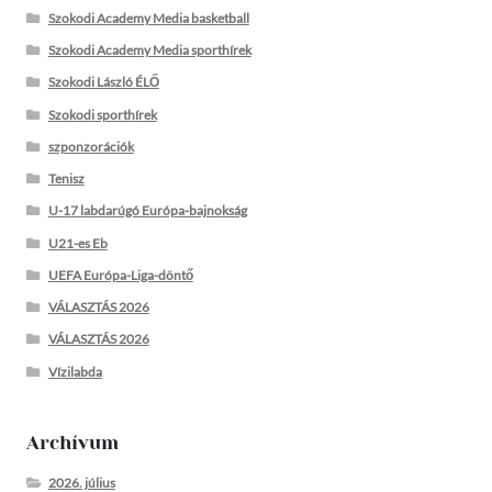
Szokodi Academy Media basketball
Szokodi Academy Media sporthírek
Szokodi László ÉLŐ
Szokodi sporthírek
szponzorációk
Tenisz
U-17 labdarúgó Európa-bajnokság
U21-es Eb
UEFA Európa-Liga-döntő
VÁLASZTÁS 2026
VÁLASZTÁS 2026
Vízilabda
Archívum
2026. július