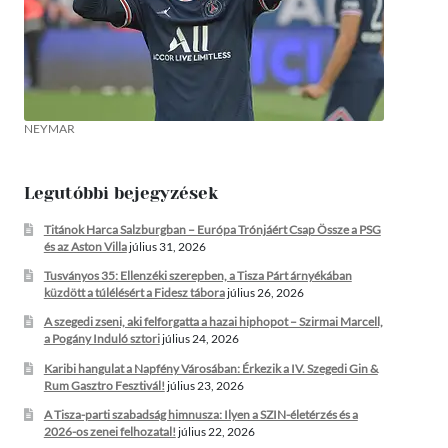
NEYMAR
Legutóbbi bejegyzések
Titánok Harca Salzburgban – Európa Trónjáért Csap Össze a PSG
és az Aston Villa
július 31, 2026
Tusványos 35: Ellenzéki szerepben, a Tisza Párt árnyékában
küzdött a túlélésért a Fidesz tábora
július 26, 2026
A szegedi zseni, aki felforgatta a hazai hiphopot – Szirmai Marcell,
a Pogány Induló sztori
július 24, 2026
Karibi hangulat a Napfény Városában: Érkezik a IV. Szegedi Gin &
Rum Gasztro Fesztivál!
július 23, 2026
A Tisza-parti szabadság himnusza: Ilyen a SZIN-életérzés és a
2026-os zenei felhozatal!
július 22, 2026