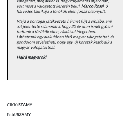
válogatott, még akkor is, hogy folyamatos átjáróház ,
volt most a válogatott keretén belül.
Marco Rossi
3
hátvédes taktikája a törökök ellen jónak bizonyult.
Majd a portugál játékvezető hármat fújt a sípjába, ami
azt jelentette számunkra, hogy 30 év után ismét győzni
tudtunk a törökök ellen, ráadásul idegenben.
Láthattunk egy alakulóban lévő magyar válogatottat, és
gondolom ez jelezheti, hogy egy új korszak kezdődik a
magyar válogatottnál.
Hajrá magyarok!
CIKK/
SZAMY
Fotó/
SZAMY