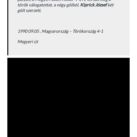
török válogatottat, a négy gólból,
Kiprick József
két
gólt szerzett.
1990 09.05 , Magyarország – Törökország 4-1
Megyeri út