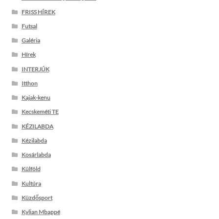
FRISS HÍREK
Futsal
Galéria
Hírek
INTERJÚK
Itthon
Kajak-kenu
Kecskeméti TE
KÉZILABDA
Kézilabda
Kosárlabda
Külföld
Kultúra
Küzdősport
Kylian Mbappé