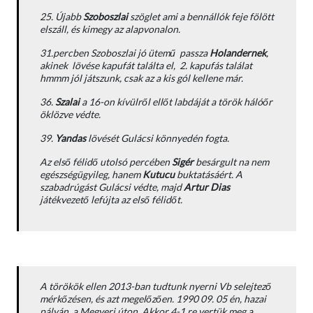
25. Újabb
Szoboszlai
szöglet ami a bennállók feje fölött
elszáll, és kimegy az alapvonalon.
31.percben Szoboszlai jó ütemű passza
Holandernek
,
akinek lövése kapufát találta el, 2. kapufás találat
hmmm jól játszunk, csak az a kis gól kellene már.
36.
Szalai
a 16-on kívülről ellőt labdáját a török hálóőr
öklözve védte.
39.
Yandas
lövését Gulácsi könnyedén fogta.
Az első félidő utolsó percében
Sigér
besárgult na nem
egészségügyileg, hanem
Kutucu
buktatásáért. A
szabadrúgást Gulácsi védte, majd
Artur Dias
játékvezető lefújta az első félidőt.
A törökök ellen 2013-ban tudtunk nyerni Vb selejtező
mérkőzésen, és azt megelőzően. 1990 09. 05 én, hazai
pályán, a Megyeri úton. Akkor 4-1 re vertük meg a