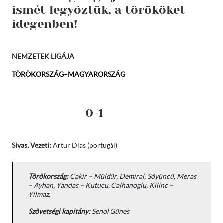
ismét legyőztük, a törököket
idegenben!
NEMZETEK LIGÁJA
TÖRÖKORSZÁG–MAGYARORSZÁG
0-1
Sivas,
Vezeti:
Artur Dias (portugál)
Törökország:
Cakir – Müldür, Demiral, Söyüncü, Meras
– Ayhan, Yandas – Kutucu, Calhanoglu, Kilinc –
Yilmaz.
Szövetségi kapitány:
Senol Günes