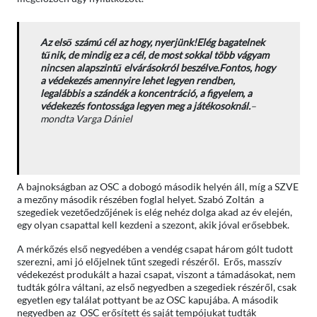
Az első számú cél az hogy, nyerjünk!Elég bagatelnek
tűnik, de mindig ez a cél, de most sokkal több vágyam
nincsen alapszintű elvárásokról beszélve.Fontos, hogy
a védekezés amennyire lehet legyen rendben,
legalábbis a szándék a koncentráció, a figyelem, a
védekezés fontossága legyen meg a játékosoknál.
–
mondta Varga Dániel
A bajnokságban az OSC a dobogó második helyén áll, míg a SZVE
a mezőny második részében foglal helyet. Szabó Zoltán a
szegediek vezetőedzőjének is elég nehéz dolga akad az év elején,
egy olyan csapattal kell kezdeni a szezont, akik jóval erősebbek.
A mérkőzés első negyedében a vendég csapat három gólt tudott
szerezni, ami jó előjelnek tűnt szegedi részéről. Erős, masszív
védekezést produkált a hazai csapat, viszont a támadásokat, nem
tudták gólra váltani, az első negyedben a szegediek részéről, csak
egyetlen egy találat pottyant be az OSC kapujába. A második
negyedben az OSC erősített és saját tempójukat tudták