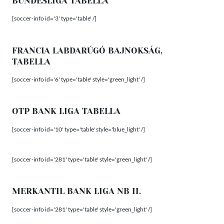
BUNDESLIGA TABELLA
[soccer-info id='3' type='table' /]
FRANCIA LABDARÚGÓ BAJNOKSÁG,
TABELLA
[soccer-info id='6' type='table' style='green_light' /]
OTP BANK LIGA TABELLA
[soccer-info id='10' type='table' style='blue_light' /]
[soccer-info id='281' type='table' style='green_light' /]
MERKANTIL BANK LIGA NB II.
[soccer-info id='281' type='table' style='green_light' /]