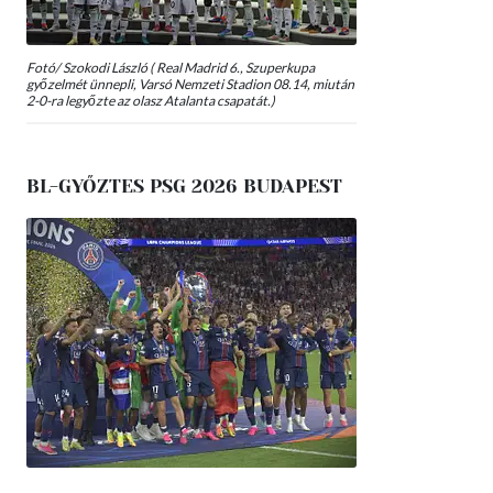
Fotó/ Szokodi László ( Real Madrid 6., Szuperkupa
győzelmét ünnepli, Varsó Nemzeti Stadion 08.14, miután
2-0-ra legyőzte az olasz Atalanta csapatát.)
BL-GYŐZTES PSG 2026 BUDAPEST