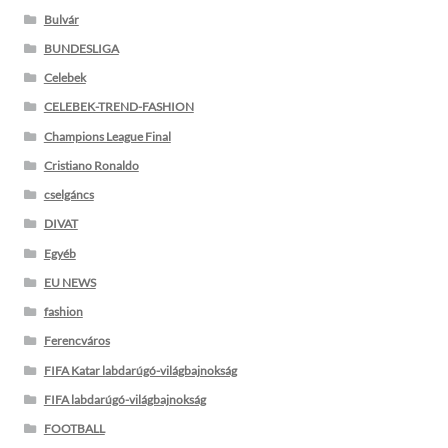
Bulvár
BUNDESLIGA
Celebek
CELEBEK-TREND-FASHION
Champions League Final
Cristiano Ronaldo
cselgáncs
DIVAT
Egyéb
EU NEWS
fashion
Ferencváros
FIFA Katar labdarúgó-világbajnokság
FIFA labdarúgó-világbajnokság
FOOTBALL