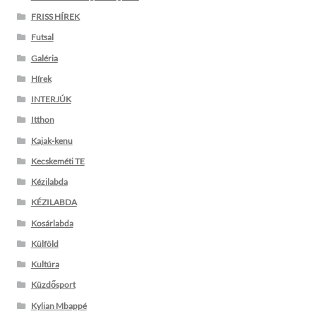
FRISS HÍREK
Futsal
Galéria
Hírek
INTERJÚK
Itthon
Kajak-kenu
Kecskeméti TE
Kézilabda
KÉZILABDA
Kosárlabda
Külföld
Kultúra
Küzdősport
Kylian Mbappé