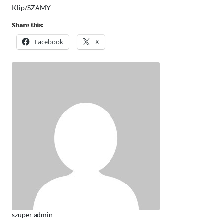
Klip/SZAMY
Share this:
Facebook
X
szuper admin