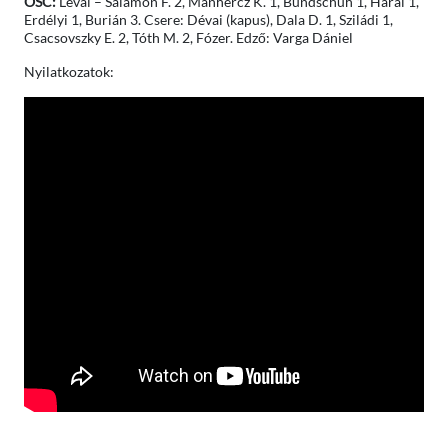
OSC:
Lévai – Salamon F. 2, Manhercz K. 1, Bundschuh 1, Hárai 1,
Erdélyi 1, Burián 3. Csere: Dévai (kapus), Dala D. 1, Sziládi 1,
Csacsovszky E. 2, Tóth M. 2, Fózer. Edző: Varga Dániel
Nyilatkozatok: