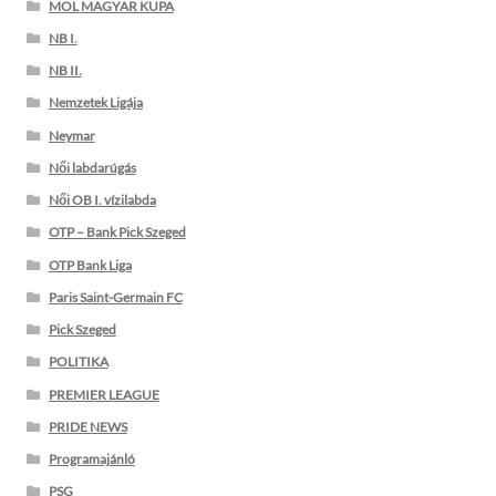
MOL MAGYAR KUPA
NB I.
NB II.
Nemzetek Ligája
Neymar
Női labdarúgás
Női OB I. vízilabda
OTP – Bank Pick Szeged
OTP Bank Liga
Paris Saint-Germain FC
Pick Szeged
POLITIKA
PREMIER LEAGUE
PRIDE NEWS
Programajánló
PSG