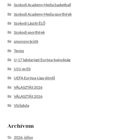
Szokodi Academy Media basketball
Szokodi Academy Media sporthírek
Szokodi László ÉLŐ
Szokodi sporthírek
szponzorációk
Tenisz
U-17 labdarúgó Európa-bajnokság
U21-es Eb
UEFA Európa-Liga-döntő
VÁLASZTÁS 2026
VÁLASZTÁS 2026
Vízilabda
Archívum
2026. július