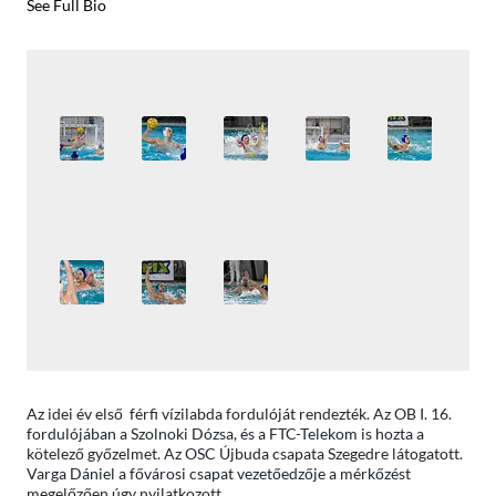
See Full Bio
Az idei év első férfi vízilabda fordulóját rendezték. Az OB I. 16.
fordulójában a Szolnoki Dózsa, és a FTC-Telekom is hozta a
kötelező győzelmet. Az OSC Újbuda csapata Szegedre látogatott.
Varga Dániel a fővárosi csapat vezetőedzője a mérkőzést
megelőzően úgy nyilatkozott.