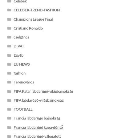
Celebek
CELEBEK-TREND-FASHION
Champions League Final
Cristiano Ronaldo
cselgáncs
DIVAT
Egyéb
EU NEWS
fashion
Ferencváros
FIFA Katar labdarúgó-világbajnokság
FIFA labdarúgó-világbajnokság
FOOTBALL
Francia labdarúgó bajnokság
Francia labdarúgó kupa-döntő
Francia labdarúgó-válogatott