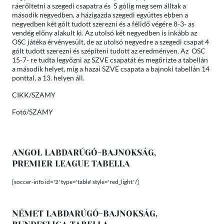
ráerőltetni a szegedi csapatra és 5 gólig meg sem álltak a
második negyedben, a házigazda szegedi együttes ebben a
negyedben két gólt tudott szerezni és a félidő végére 8-3- as
vendég előny alakult ki. Az utolsó két negyedben is inkább az
OSC játéka érvényesült, de az utolsó negyedre a szegedi csapat 4
gólt tudott szerezni és szépíteni tudott az eredményen. Az OSC
15-7- re tudta legyőzni az SZVE csapatát és megőrizte a tabellán
a második helyet, míg a hazai SZVE csapata a bajnoki tabellán 14
ponttal, a 13. helyen áll.
CIKK/SZAMY
Fotó/SZAMY
ANGOL LABDARÚGÓ-BAJNOKSÁG,
PREMIER LEAGUE TABELLA
[soccer-info id='2' type='table' style='red_light' /]
NÉMET LABDARÚGÓ-BAJNOKSÁG,