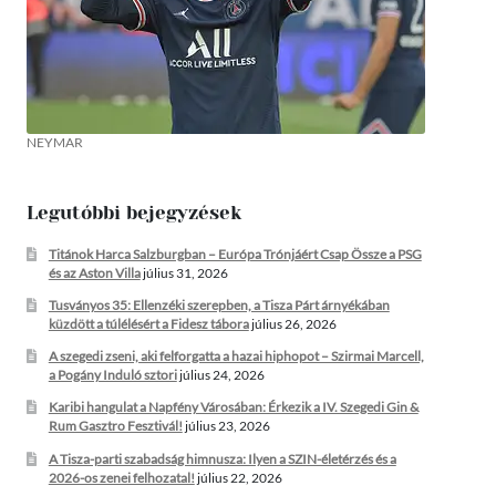
NEYMAR
Legutóbbi bejegyzések
Titánok Harca Salzburgban – Európa Trónjáért Csap Össze a PSG
és az Aston Villa
július 31, 2026
Tusványos 35: Ellenzéki szerepben, a Tisza Párt árnyékában
küzdött a túlélésért a Fidesz tábora
július 26, 2026
A szegedi zseni, aki felforgatta a hazai hiphopot – Szirmai Marcell,
a Pogány Induló sztori
július 24, 2026
Karibi hangulat a Napfény Városában: Érkezik a IV. Szegedi Gin &
Rum Gasztro Fesztivál!
július 23, 2026
A Tisza-parti szabadság himnusza: Ilyen a SZIN-életérzés és a
2026-os zenei felhozatal!
július 22, 2026