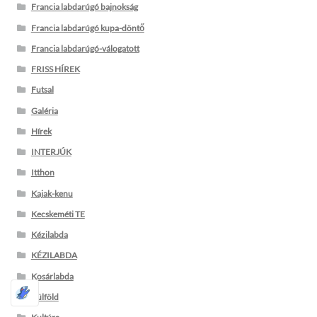
Francia labdarúgó bajnokság
Francia labdarúgó kupa-döntő
Francia labdarúgó-válogatott
FRISS HÍREK
Futsal
Galéria
Hírek
INTERJÚK
Itthon
Kajak-kenu
Kecskeméti TE
Kézilabda
KÉZILABDA
Kosárlabda
Külföld