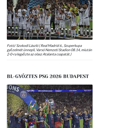
Fotó/ Szokodi László ( Real Madrid 6., Szuperkupa
győzelmét ünnepli, Varsó Nemzeti Stadion 08.14, miután
2-0-ra legyőzte az olasz Atalanta csapatát.)
BL-GYŐZTES PSG 2026 BUDAPEST