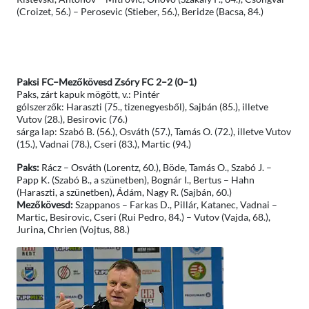
(Croizet, 56.) – Perosevic (Stieber, 56.), Beridze (Bacsa, 84.)
Paksi FC–Mezőkövesd Zsóry FC 2–2 (0–1)
Paks, zárt kapuk mögött, v.: Pintér
gólszerzők: Haraszti (75., tizenegyesből), Sajbán (85.), illetve
Vutov (28.), Besirovic (76.)
sárga lap: Szabó B. (56.), Osváth (57.), Tamás O. (72.), illetve Vutov
(15.), Vadnai (78.), Cseri (83.), Martic (94.)
Paks:
Rácz – Osváth (Lorentz, 60.), Böde, Tamás O., Szabó J. –
Papp K. (Szabó B., a szünetben), Bognár I., Bertus – Hahn
(Haraszti, a szünetben), Ádám, Nagy R. (Sajbán, 60.)
Mezőkövesd:
Szappanos – Farkas D., Pillár, Katanec, Vadnai –
Martic, Besirovic, Cseri (Rui Pedro, 84.) – Vutov (Vajda, 68.),
Jurina, Chrien (Vojtus, 88.)