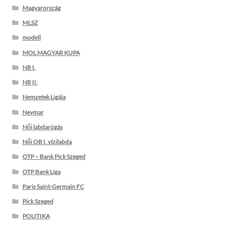
Magyarország
MLSZ
modell
MOL MAGYAR KUPA
NB I.
NB II.
Nemzetek Ligája
Neymar
Női labdarúgás
Női OB I. vízilabda
OTP – Bank Pick Szeged
OTP Bank Liga
Paris Saint-Germain FC
Pick Szeged
POLITIKA