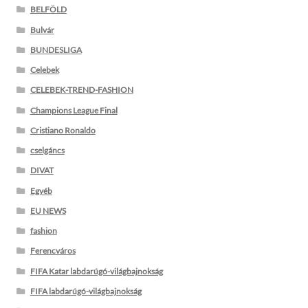
BELFÖLD
Bulvár
BUNDESLIGA
Celebek
CELEBEK-TREND-FASHION
Champions League Final
Cristiano Ronaldo
cselgáncs
DIVAT
Egyéb
EU NEWS
fashion
Ferencváros
FIFA Katar labdarúgó-világbajnokság
FIFA labdarúgó-világbajnokság