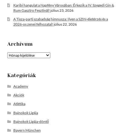
Karibi hangulat a Napfény Városában: Érkezik a IV. Szegedi Gin &
Rum Gasztro Fesztivál!
július 23, 2026
A Tisza-parti szabadság himnusza: Ilyen a SZIN-életérzés és a
2026-os zenei felhozatal!
július 22, 2026
Archívum
Archívum
Kategóriák
Academy
Akciók
Atlétika
Bajnokok Ligája
Bajnokok Ligája-döntő
Bayern München