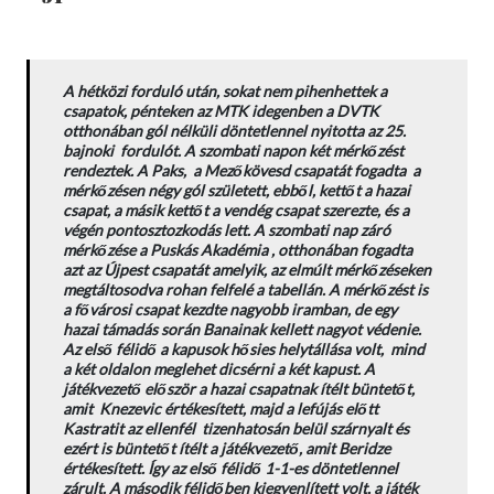
A hétközi forduló után, sokat nem pihenhettek a
csapatok, pénteken az MTK idegenben a DVTK
otthonában gól nélküli döntetlennel nyitotta az 25.
bajnoki fordulót. A szombati napon két mérkőzést
rendeztek. A Paks, a Mezőkövesd csapatát fogadta a
mérkőzésen négy gól született, ebből, kettőt a hazai
csapat, a másik kettőt a vendég csapat szerezte, és a
végén pontosztozkodás lett. A szombati nap záró
mérkőzése a Puskás Akadémia , otthonában fogadta
azt az Újpest csapatát amelyik, az elmúlt mérkőzéseken
megtáltosodva rohan felfelé a tabellán. A mérkőzést is
a fővárosi csapat kezdte nagyobb iramban, de egy
hazai támadás során Banainak kellett nagyot védenie.
Az első félidő a kapusok hősies helytállása volt, mind
a két oldalon meglehet dicsérni a két kapust. A
játékvezető először a hazai csapatnak ítélt büntetőt,
amit Knezevic értékesített, majd a lefújás előtt
Kastratit az ellenfél tizenhatosán belül szárnyalt és
ezért is büntetőt ítélt a játékvezető, amit Beridze
értékesített. Így az első félidő 1-1-es döntetlennel
zárult. A második félidőben kiegyenlített volt, a játék