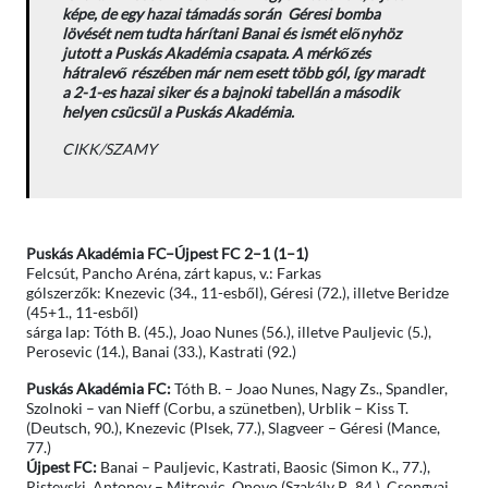
képe, de egy hazai támadás során Géresi bomba
lövését nem tudta hárítani Banai és ismét előnyhöz
jutott a Puskás Akadémia csapata. A mérkőzés
hátralevő részében már nem esett több gól, így maradt
a 2-1-es hazai siker és a bajnoki tabellán a második
helyen csücsül a Puskás Akadémia.
CIKK/SZAMY
Puskás Akadémia FC–Újpest FC 2–1 (1–1)
Felcsút, Pancho Aréna, zárt kapus, v.: Farkas
gólszerzők: Knezevic (34., 11-esből), Géresi (72.), illetve Beridze
(45+1., 11-esből)
sárga lap: Tóth B. (45.), Joao Nunes (56.), illetve Pauljevic (5.),
Perosevic (14.), Banai (33.), Kastrati (92.)
Puskás Akadémia FC:
Tóth B. – Joao Nunes, Nagy Zs., Spandler,
Szolnoki – van Nieff (Corbu, a szünetben), Urblik – Kiss T.
(Deutsch, 90.), Knezevic (Plsek, 77.), Slagveer – Géresi (Mance,
77.)
Újpest FC:
Banai – Pauljevic, Kastrati, Baosic (Simon K., 77.),
Ristevski, Antonov – Mitrovic, Onovo (Szakály P., 84.), Csongvai