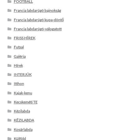
FOOTBALL
Francia labdarúgó bajnokság
Francia labdarúgó kupa-döntő
Francia labdarúgó-válogatott
FRISS HÍREK
Futsal
Galéria
Hírek
INTERJÚK
Itthon
Kajak-kenu
Kecskeméti TE
Kézilabda
KÉZILABDA
Kosárlabda
Külföld