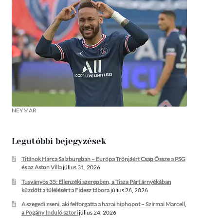
NEYMAR
Legutóbbi bejegyzések
Titánok Harca Salzburgban – Európa Trónjáért Csap Össze a PSG
és az Aston Villa
július 31, 2026
Tusványos 35: Ellenzéki szerepben, a Tisza Párt árnyékában
küzdött a túlélésért a Fidesz tábora
július 26, 2026
A szegedi zseni, aki felforgatta a hazai hiphopot – Szirmai Marcell,
a Pogány Induló sztori
július 24, 2026