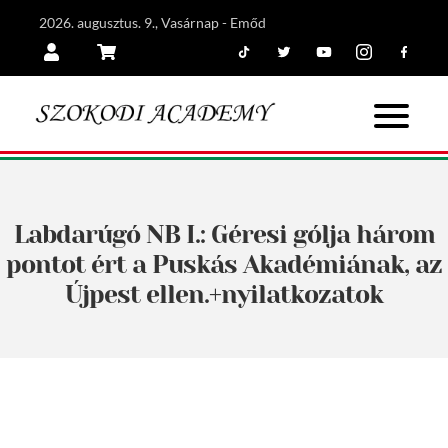
2026. augusztus. 9., Vasárnap - Emőd
Tiktok
Twitter
Youtube
Instagram
Facebook
Belépés
Kosár
Labdarúgó NB I.: Géresi gólja három
pontot ért a Puskás Akadémiának, az
Újpest ellen.+nyilatkozatok