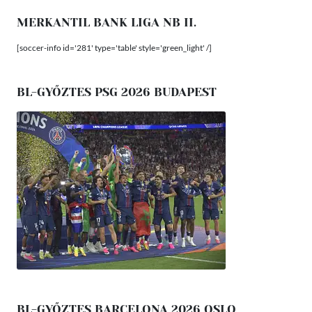
MERKANTIL BANK LIGA NB II.
[soccer-info id='281' type='table' style='green_light' /]
BL-GYŐZTES PSG 2026 BUDAPEST
BL-GYŐZTES BARCELONA 2026 OSLO