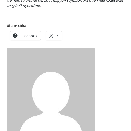
de nem találtunk be, amit nagyon sajnálok. Az ilyen mérkőzéseket
meg kell nyernünk.
Share this:
Facebook
X