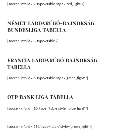
[soccer-info id='2' type='table' style='red_light' /]
NÉMET LABDARÚGÓ-BAJNOKSÁG,
BUNDESLIGA TABELLA
[soccer-info id='3' type='table' /]
FRANCIA LABDARÚGÓ BAJNOKSÁG,
TABELLA
[soccer-info id='6' type='table' style='green_light' /]
OTP BANK LIGA TABELLA
[soccer-info id='10' type='table' style='blue_light' /]
[soccer-info id='281' type='table' style='green_light' /]