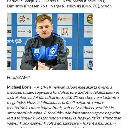
Perkovic (Varju, 67.), Herrera – Kata, Mezei (Cseke, 58.),
Dimitrov (Prosser, 76.) – Varga R., Miovski (Bíró, 76.), Schön
Fotó/SZAMY
Michael Boris:
– A DVTK nyilvánvalóan meg akarta nyerni a
meccset, hiszen fogynak a fordulók, ez érződött a felállásukon és
a játékukon is. Jól támadtak le, az első 20 percben nem találtuk a
megoldást. Hosszú labdákkal is próbálkoztak, de rendre
mentettünk. Utána feljavultunk, volt helyzetünk is, vezetést is
szerezhettünk volna. A fordulás után fokozatosan egyre nagyobb
lett a fölényünk, köszönhetően annak is, hogy jó fizikai állapotban
vagyunk, sok esélyünk volt a gólszerzésre – főként a hajrában -,