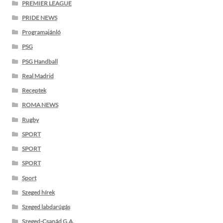
PREMIER LEAGUE
PRIDE NEWS
Programajánló
PSG
PSG Handball
Real Madrid
Receptek
ROMA NEWS
Rugby
SPORT
SPORT
SPORT
Sport
Szeged hírek
Szeged labdarúgás
Szeged-Csanád G.A.