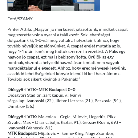
Fotó/SZAMY
Pintér Attila: „Nagyon jó mérkőzést játszottunk, mindkét csapat
meg szerette volna nyerni a találkozót. Sok lehetőséget
dolgoztunk ki, 1-0-nál meg voltak a helyzeteink ahhoz, hogy
tovább növeljük az előnyünket. A csapat erejét mutatja az is,
hogy 1-1 után ismét meg tudtuk szerezni a vezetést. A Paks egy
nagyon jó csapat, ezt ma is bebizonyította. Örülök az egy
pontnak, viszont a helyzetkihasználásunk miatt nem vagyok
maradéktalanul elégedett. Ahhoz, hogy eredményesek legyünk,
az adódó lehetőségeinket könyörtelenül ki kell használnunk.
További sok sikert kívánok a Paksnak!”
Diósgyőri VTK–MTK Budapest 0–0
Diósgyőri Stadion, zárt kapus, v.: Iványi
sárga lap: Ivanovski (22.), illetve Herrera (21.), Perkovic (54.),
Dimitrov (56.)
Diósgyőri VTK:
Malenica – Grgic, Milovic, Hegedűs, Pikk –
Zivulic, Max – Drazic, Suljic (Iszlai, 91.), Grozav (Roshi, 69.) –
Ivanovski (Vanecek, 81.)
MTK Budapest:
Mijatovic – Ikenne-King, Nagy Zsombor,