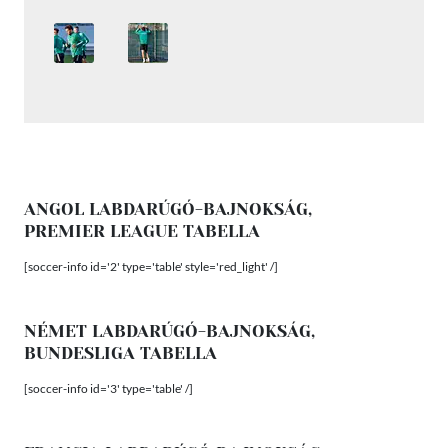
ANGOL LABDARÚGÓ-BAJNOKSÁG,
PREMIER LEAGUE TABELLA
[soccer-info id='2' type='table' style='red_light' /]
NÉMET LABDARÚGÓ-BAJNOKSÁG,
BUNDESLIGA TABELLA
[soccer-info id='3' type='table' /]