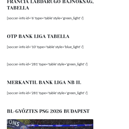
FRANCIA LABDARÚGÓ BAJNOKSÁG,
TABELLA
[soccer-info id='6' type='table' style='green_light' /]
OTP BANK LIGA TABELLA
[soccer-info id='10' type='table' style='blue_light' /]
[soccer-info id='281' type='table' style='green_light' /]
MERKANTIL BANK LIGA NB II.
[soccer-info id='281' type='table' style='green_light' /]
BL-GYŐZTES PSG 2026 BUDAPEST