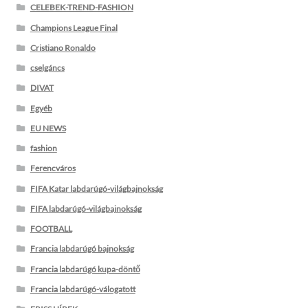
CELEBEK-TREND-FASHION
Champions League Final
Cristiano Ronaldo
cselgáncs
DIVAT
Egyéb
EU NEWS
fashion
Ferencváros
FIFA Katar labdarúgó-világbajnokság
FIFA labdarúgó-világbajnokság
FOOTBALL
Francia labdarúgó bajnokság
Francia labdarúgó kupa-döntő
Francia labdarúgó-válogatott