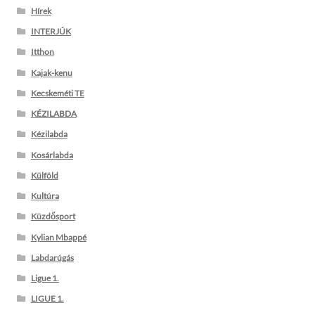
Hírek
INTERJÚK
Itthon
Kajak-kenu
Kecskeméti TE
KÉZILABDA
Kézilabda
Kosárlabda
Külföld
Kultúra
Küzdősport
Kylian Mbappé
Labdarúgás
Ligue 1.
LIGUE 1.