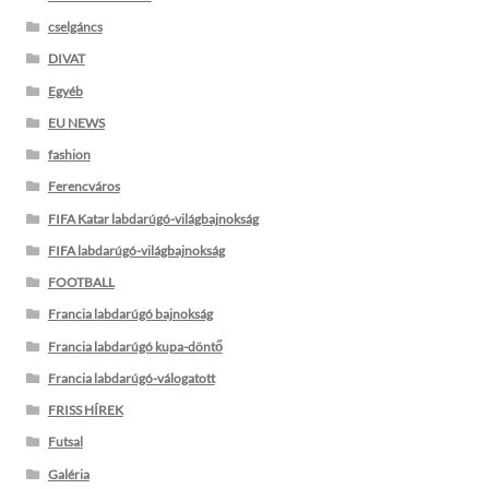
cselgáncs
DIVAT
Egyéb
EU NEWS
fashion
Ferencváros
FIFA Katar labdarúgó-világbajnokság
FIFA labdarúgó-világbajnokság
FOOTBALL
Francia labdarúgó bajnokság
Francia labdarúgó kupa-döntő
Francia labdarúgó-válogatott
FRISS HÍREK
Futsal
Galéria