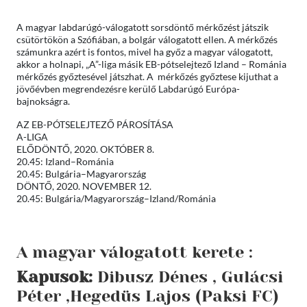
A magyar labdarúgó-válogatott sorsdöntő mérkőzést játszik
csütörtökön a Szófiában, a bolgár válogatott ellen. A mérkőzés
számunkra azért is fontos, mivel ha győz a magyar válogatott,
akkor a holnapi, „A”-liga másik EB-pótselejtező Izland – Románia
mérkőzés győztesével játszhat. A mérkőzés győztese kijuthat a
jövőévben megrendezésre kerülő Labdarúgó Európa-
bajnokságra.
AZ EB-PÓTSELEJTEZŐ PÁROSÍTÁSA
A-LIGA
ELŐDÖNTŐ, 2020. OKTÓBER 8.
20.45: Izland–Románia
20.45: Bulgária–Magyarország
DÖNTŐ, 2020. NOVEMBER 12.
20.45: Bulgária/Magyarország–Izland/Románia
A magyar válogatott kerete :
Kapusok:
Dibusz Dénes , Gulácsi
Péter ,Hegedüs Lajos (Paksi FC)