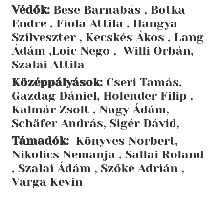
Védők:
Bese Barnabás , Botka
Endre , Fiola Attila , Hangya
Szilveszter , Kecskés Ákos , Lang
Ádám ,Loic Nego , Willi Orbán,
Szalai Attila
Középpályások:
Cseri Tamás,
Gazdag Dániel, Holender Filip ,
Kalmár Zsolt , Nagy Ádám,
Schäfer András, Sigér Dávid,
Támadók:
Könyves Norbert,
Nikolics Nemanja , Sallai Roland
, Szalai Ádám , Szőke Adrián ,
Varga Kevin