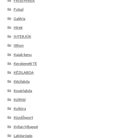
FRISS HÍREK
Futsal
Galéria
Hírek
INTERJÚK
Itthon
Kajak-kenu
Kecskeméti TE
KÉZILABDA
Kézilabda
Kosárlabda
Külföld
Kultúra
Küzdősport
Kylian Mbappé
Labdarúgás