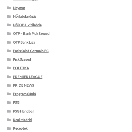
Neymar
Női labdarúgás
Női OB I. vízilabda
OTP – Bank Pick Szeged
OTP Bank Liga
Paris Saint-Germain FC
Pick Szeged
POLITIKA
PREMIER LEAGUE
PRIDE NEWS
Programajánló
PSG
PSG Handball
Real Madrid
Receptek