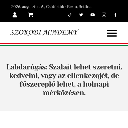
2026. augusztus. 6., Csütörtök - Berta, Bettina
Tiktok
Twitter
Youtube
Instagram
Facebook
Belépés
Kosár
Labdarúgás: Szalait lehet szeretni,
kedvelni, vagy az ellenkezőjét, de
főszereplő lehet, a holnapi
mérkőzésen.