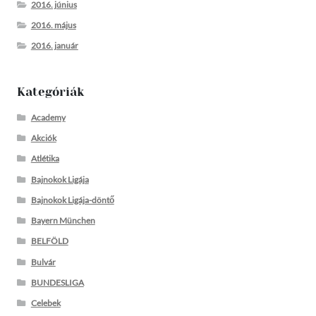
2016. június
2016. május
2016. január
Kategóriák
Academy
Akciók
Atlétika
Bajnokok Ligája
Bajnokok Ligája-döntő
Bayern München
BELFÖLD
Bulvár
BUNDESLIGA
Celebek