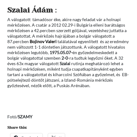
Szalai Ádám
:
A válogatott támadósor éke, akire nagy feladat vár a holnapi
mérkőzésen. A csatár a 2012 02.29-i Bulgária elleni barátságos
mérkőzésen a 42.percben szerzett góljával, vezetéshez juttatta a
válogatottat. A mérkőzés hajrájában a bolgár válogatott a
87.percben
Bojinov Valeri
találatával egyenlített és az eredmény
nem változott 1-1 döntetlen játszottunk. A válogatott hivatalos
mérkőzésen legutóbb,
1975.05.07-
én győzedelmeskedett a
bolgár válogatottal szemben
2-0
-ra tudtuk legyőzni őket. A 32
éves 63x magyar válogatott
Szalai
rutinja meghatározó lehet a
holnapi mérkőzésen, miként tudja csapatkapitányként egyben
tartani a válogatottat és kiharcolni Szófiában a győzelmet, és EB-
pótselejtező döntőt játszani, a Izland-Románia mérkőzés
győztesével, nézők előtt, a Puskás Arénában.
Fotó/
SZAMY
Share this: