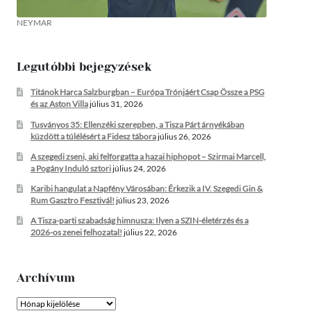
NEYMAR
Legutóbbi bejegyzések
Titánok Harca Salzburgban – Európa Trónjáért Csap Össze a PSG
és az Aston Villa
július 31, 2026
Tusványos 35: Ellenzéki szerepben, a Tisza Párt árnyékában
küzdött a túlélésért a Fidesz tábora
július 26, 2026
A szegedi zseni, aki felforgatta a hazai hiphopot – Szirmai Marcell,
a Pogány Induló sztori
július 24, 2026
Karibi hangulat a Napfény Városában: Érkezik a IV. Szegedi Gin &
Rum Gasztro Fesztivál!
július 23, 2026
A Tisza-parti szabadság himnusza: Ilyen a SZIN-életérzés és a
2026-os zenei felhozatal!
július 22, 2026
Archívum
Archívum