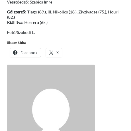
Vezetőedző: Szabics Imre
Gólszerző:
Tiago (89.), ill. Nikolics (18.), Zivzivadze (75.), Houri
(82.)
Kiállítva:
Herrera (65.)
Fotó/Szokodi L.
Share this:
Facebook
X