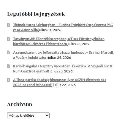
Legutóbbi bejegyzések
Titánok Harca Salzburgban – Európa Trónjáért Csap Össze a PSG
és az Aston Villa
július 31, 2026
Tusványos 35: Ellenzéki szerepben, a Tisza Párt árnyékában
küzdött a túlélésért a Fidesz tábora
július 26, 2026
A szegedi zseni, aki felforgatta a hazai hiphopot – Szirmai Marcell,
a Pogány Induló sztori
július 24, 2026
Karibi hangulat a Napfény Városában: Érkezik a IV. Szegedi Gin &
Rum Gasztro Fesztivál!
július 23, 2026
A Tisza-parti szabadság himnusza: Ilyen a SZIN-életérzés és a
2026-os zenei felhozatal!
július 22, 2026
Archívum
Archívum