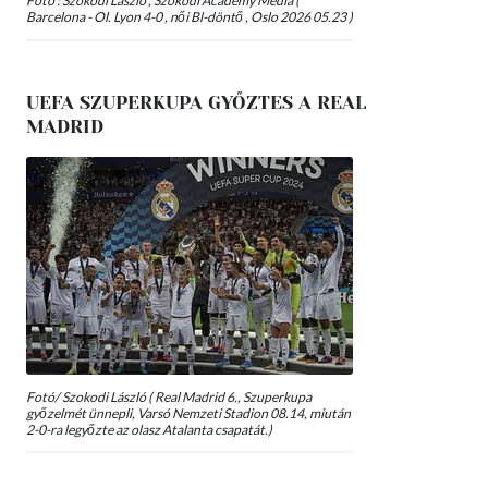
Fotó : Szokodi László , Szokodi Academy Media (
Barcelona - Ol. Lyon 4-0 , női Bl-döntő , Oslo 2026 05.23 )
UEFA SZUPERKUPA GYŐZTES A REAL
MADRID
Fotó/ Szokodi László ( Real Madrid 6., Szuperkupa
győzelmét ünnepli, Varsó Nemzeti Stadion 08.14, miután
2-0-ra legyőzte az olasz Atalanta csapatát.)