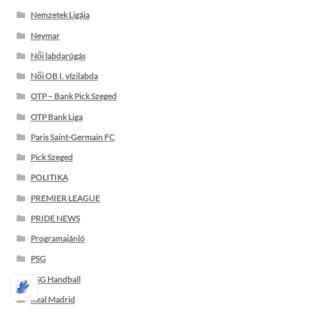
Nemzetek Ligája
Neymar
Női labdarúgás
Női OB I. vízilabda
OTP – Bank Pick Szeged
OTP Bank Liga
Paris Saint-Germain FC
Pick Szeged
POLITIKA
PREMIER LEAGUE
PRIDE NEWS
Programajánló
PSG
PSG Handball
Real Madrid