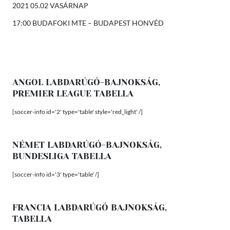
2021 05.02 VASÁRNAP
17:00 BUDAFOKI MTE – BUDAPEST HONVÉD
ANGOL LABDARÚGÓ-BAJNOKSÁG,
PREMIER LEAGUE TABELLA
[soccer-info id='2' type='table' style='red_light' /]
NÉMET LABDARÚGÓ-BAJNOKSÁG,
BUNDESLIGA TABELLA
[soccer-info id='3' type='table' /]
FRANCIA LABDARÚGÓ BAJNOKSÁG,
TABELLA