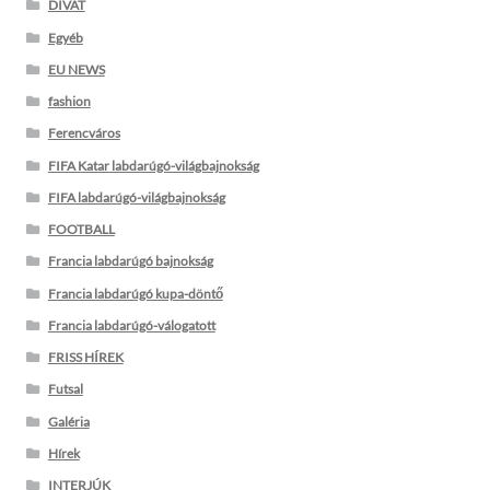
DIVAT
Egyéb
EU NEWS
fashion
Ferencváros
FIFA Katar labdarúgó-világbajnokság
FIFA labdarúgó-világbajnokság
FOOTBALL
Francia labdarúgó bajnokság
Francia labdarúgó kupa-döntő
Francia labdarúgó-válogatott
FRISS HÍREK
Futsal
Galéria
Hírek
INTERJÚK