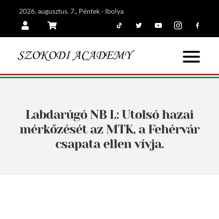
2026. augusztus. 7., Péntek - Ibolya
Tiktok
Twitter
Youtube
Instagram
Facebook
Belépés
Kosár
Labdarúgó NB I.: Utolsó hazai
mérkőzését az MTK, a Fehérvár
csapata ellen vívja.