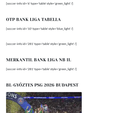
[soccer-info id='6' type='table' style='green_light' /]
OTP BANK LIGA TABELLA
[soccer-info id='10' type='table' style='blue_light' /]
[soccer-info id='281' type='table' style='green_light' /]
MERKANTIL BANK LIGA NB II.
[soccer-info id='281' type='table' style='green_light' /]
BL-GYŐZTES PSG 2026 BUDAPEST