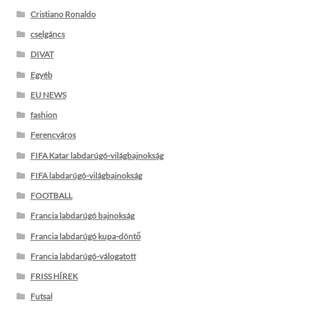
Cristiano Ronaldo
cselgáncs
DIVAT
Egyéb
EU NEWS
fashion
Ferencváros
FIFA Katar labdarúgó-világbajnokság
FIFA labdarúgó-világbajnokság
FOOTBALL
Francia labdarúgó bajnokság
Francia labdarúgó kupa-döntő
Francia labdarúgó-válogatott
FRISS HÍREK
Futsal