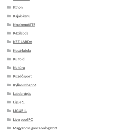
Itthon
Kajak-kenu
Kecskeméti TE
Kézilabda
KÉZILABDA
Kosárlabda
Külföld
Kultúra
Küzdősport
Kylian Mbappé
Labdarúgás
Ligue 1.
LIGUE 1.
Liverpool FC
Magyar cselgáncs-válogatott