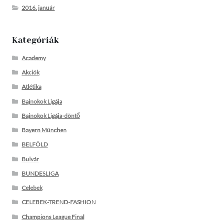
2016. január
Kategóriák
Academy
Akciók
Atlétika
Bajnokok Ligája
Bajnokok Ligája-döntő
Bayern München
BELFÖLD
Bulvár
BUNDESLIGA
Celebek
CELEBEK-TREND-FASHION
Champions League Final