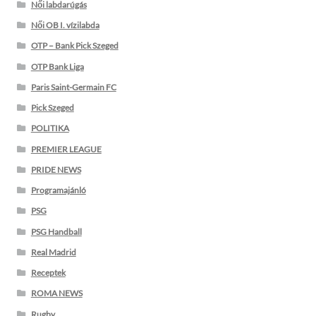
Női labdarúgás
Női OB I. vízilabda
OTP – Bank Pick Szeged
OTP Bank Liga
Paris Saint-Germain FC
Pick Szeged
POLITIKA
PREMIER LEAGUE
PRIDE NEWS
Programajánló
PSG
PSG Handball
Real Madrid
Receptek
ROMA NEWS
Rugby