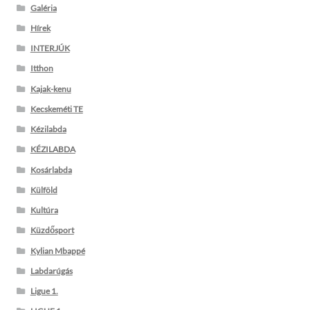
Galéria
Hírek
INTERJÚK
Itthon
Kajak-kenu
Kecskeméti TE
Kézilabda
KÉZILABDA
Kosárlabda
Külföld
Kultúra
Küzdősport
Kylian Mbappé
Labdarúgás
Ligue 1.