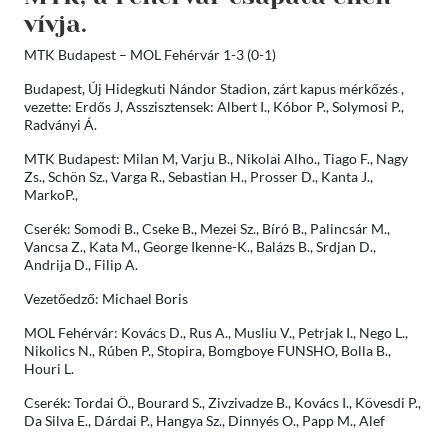
vívja.
MTK Budapest – MOL Fehérvár 1-3 (0-1)
Budapest, Új Hidegkuti Nándor Stadion, zárt kapus mérkőzés ,
vezette: Erdős J, Asszisztensek: Albert I., Kóbor P., Solymosi P.,
Radványi Á.
MTK Budapest: Milan M, Varju B., Nikolai Alho., Tiago F., Nagy
Zs., Schön Sz., Varga R., Sebastian H., Prosser D., Kanta J.,
MarkoP.,
Cserék: Somodi B., Cseke B., Mezei Sz., Bíró B., Palincsár M.,
Vancsa Z., Kata M., George Ikenne-K., Balázs B., Srdjan D.,
Andrija D., Filip A.
Vezetőedző: Michael Boris
MOL Fehérvár: Kovács D., Rus A., Musliu V., Petrjak I., Nego L.,
Nikolics N., Rúben P., Stopira, Bomgboye FUNSHO, Bolla B.,
Houri L.
Cserék: Tordai Ö., Bourard S., Zivzivadze B., Kovács I., Kövesdi P.,
Da Silva E., Dárdai P., Hangya Sz., Dinnyés O., Papp M., Alef