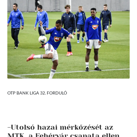
OTP BANK LIGA 32. FORDULÓ
-Utolsó hazai mérkőzését az
MTK, a Fehérvár csapata ellen