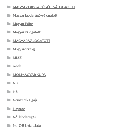
MAGYAR LABDARÚGÓ – VÁLOGATOTT
Magyar labdarúgó-válogatott
Magyar Péter
Magyar válogatott
MAGYAR VÁLOGATOTT
Magyarország
MLSZ
modell
MOL MAGYAR KUPA
NB I.
NB II.
Nemzetek Ligája
Neymar
Női labdarúgás
Női OB I. vízilabda