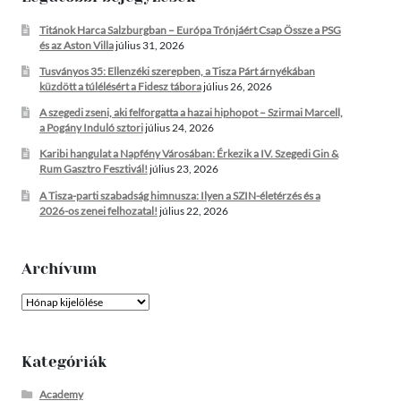
Titánok Harca Salzburgban – Európa Trónjáért Csap Össze a PSG
és az Aston Villa
július 31, 2026
Tusványos 35: Ellenzéki szerepben, a Tisza Párt árnyékában
küzdött a túlélésért a Fidesz tábora
július 26, 2026
A szegedi zseni, aki felforgatta a hazai hiphopot – Szirmai Marcell,
a Pogány Induló sztori
július 24, 2026
Karibi hangulat a Napfény Városában: Érkezik a IV. Szegedi Gin &
Rum Gasztro Fesztivál!
július 23, 2026
A Tisza-parti szabadság himnusza: Ilyen a SZIN-életérzés és a
2026-os zenei felhozatal!
július 22, 2026
Archívum
Archívum
Kategóriák
Academy