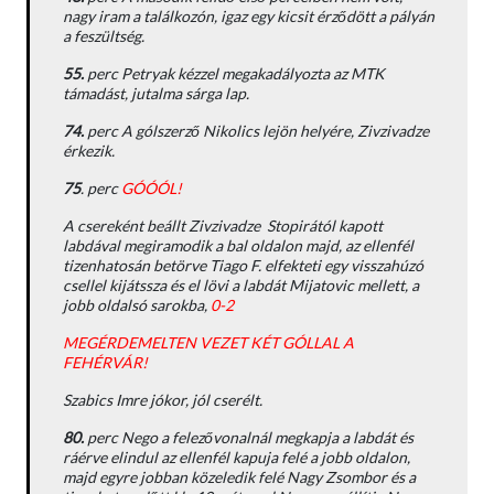
nagy iram a találkozón, igaz egy kicsit érződött a pályán
a feszültség.
55.
perc Petryak kézzel megakadályozta az MTK
támadást, jutalma sárga lap.
74.
perc A gólszerző Nikolics lejön helyére, Zivzivadze
érkezik.
75
. perc
GÓÓÓL!
A csereként beállt Zivzivadze Stopirától kapott
labdával megiramodik a bal oldalon majd, az ellenfél
tizenhatosán betörve Tiago F. elfekteti egy visszahúzó
csellel kijátssza és el lövi a labdát Mijatovic mellett, a
jobb oldalsó sarokba,
0-2
MEGÉRDEMELTEN VEZET KÉT GÓLLAL A
FEHÉRVÁR!
Szabics Imre jókor, jól cserélt.
80.
perc Nego a felezővonalnál megkapja a labdát és
ráérve elindul az ellenfél kapuja felé a jobb oldalon,
majd egyre jobban közeledik felé Nagy Zsombor és a