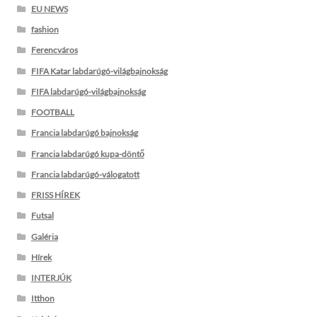
EU NEWS
fashion
Ferencváros
FIFA Katar labdarúgó-világbajnokság
FIFA labdarúgó-világbajnokság
FOOTBALL
Francia labdarúgó bajnokság
Francia labdarúgó kupa-döntő
Francia labdarúgó-válogatott
FRISS HÍREK
Futsal
Galéria
Hírek
INTERJÚK
Itthon