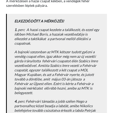
A mérkőzésen a hazai csapat kékben, a vendégek fehér
szerelésben léptek pályára.
ELKEZDŐDÖTT A MÉRKŐZÉS!
1.
perc A hazai csapat kezdete a találkozót, és ezzel egy
időben Michael Boris, a hazaiak vezetőedzője is
elkezdet a taktikákat a partvonal mellöl diktálni a
csapatnak.
A bajnoki szezonban az MTK kétszer tudott győzni a
vendég csapat ellen, igaz akkor még nem az új vezetői
gárda irányította fehérvári csapatot élén Szabics Imre
vezetőedzővel. Amióta Szabics Imre vezeti a Fehérvár
csapatát, egyszer találkozott a két csapat a MOL
Magyar Kupában, és azt a Fehérvár nyerte, és jutott
tovább a döntőbe, amit május 03-án játssza a
Fehérvár az Újpest ellen. Ezért is kérte a Fehérvár a
bajnoki mérkőzést előrébb hozni, amibe az MTK is
belegyezett.
4.
perc Fehérvári támadás a jobb szélen Nego a
partvonalhoz közel beadja a labdát, amibe Nikolics
belefejelve tovább csúsztatva érkezik a labda Petrjak