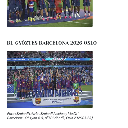
BL-GYŐZTES BARCELONA 2026 OSLO
Fotó : Szokodi László , Szokodi Academy Media (
Barcelona - Ol. Lyon 4-0 , női Bl-döntő , Oslo 2026 05.23 )