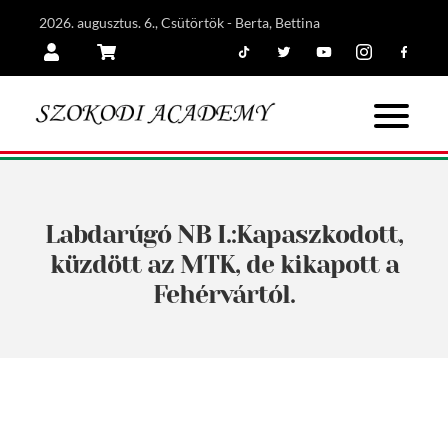
2026. augusztus. 6., Csütörtök - Berta, Bettina
Tiktok
Twitter
Youtube
Instagram
Facebook
Belépés
Kosár
Labdarúgó NB I.:Kapaszkodott,
küzdött az MTK, de kikapott a
Fehérvártól.