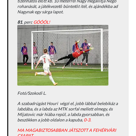
tizenhatos előtt kb. 10 méterrel Nagy megállítja Nego
rohanását, a játékvezető büntetőt ítél, és ajándékba ad
Nagynak egy sárga lapot.
81
. perc
GÓÓÓL!
Fotó/Szokodi L.
A szabadrúgást Houri végzi el, jobb lábbal belebikáz a
labdába, és a labda az MTK sorfal mellett elmegy, és
Mijatovic már hiába repül, a labda gyorsabban, és
beszökken a jobb oldalon a kapuba,
0-3.
MA MAGABIZTOSABBAN JÁTSZOTT A FEHÉRVÁRI
CSAPAT.