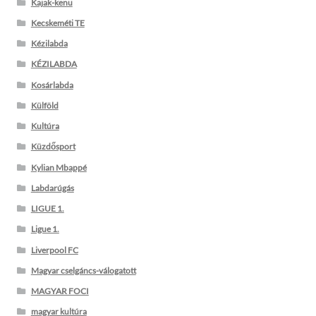
Kajak-kenu
Kecskeméti TE
Kézilabda
KÉZILABDA
Kosárlabda
Külföld
Kultúra
Küzdősport
Kylian Mbappé
Labdarúgás
LIGUE 1.
Ligue 1.
Liverpool FC
Magyar cselgáncs-válogatott
MAGYAR FOCI
magyar kultúra