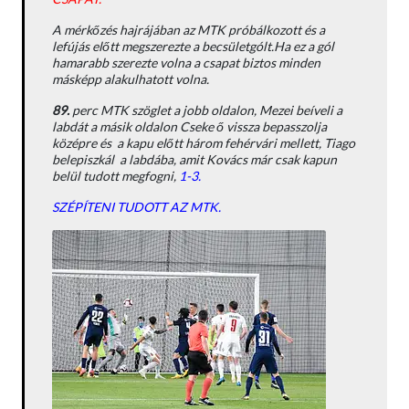
A mérkőzés hajrájában az MTK próbálkozott és a
lefújás előtt megszerezte a becsületgólt.Ha ez a gól
hamarabb szerezte volna a csapat biztos minden
másképp alakulhatott volna.
89.
perc MTK szöglet a jobb oldalon, Mezei beíveli a
labdát a másik oldalon Cseke ő vissza bepasszolja
középre és a kapu előtt három fehérvári mellett, Tiago
belepiszkál a labdába, amit Kovács már csak kapun
belül tudott megfogni,
1-3.
SZÉPÍTENI TUDOTT AZ MTK.