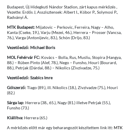
Budapest, Új Hidegkuti Nándor Stadion, zárt kapus mérkőzés ,
Vezette: Erdős J, Asszisztensek: Albert I., Kóbor P., Solymosi P.,
Radványi Á.
MTK Budapest:
Mijatovic – Perkovic, Ferreira, Nagy – Alho,
Kanta (Cseke, 19.), Varju (Mezei, 46.), Herrera – Prosser (Vancsa,
76.), Varga (Antonijevic, 83.), Schön (Drljo, 83.)
Vezetőedző: Michael Boris
MOL Fehérvár FC:
Kovács – Bolla, Rus, Musliu, Stopira (Hangya,
88.) – Rúben Pinto (Alef, 78.), Nego – Funsho, Houri (Bourard,
88.), Petrjak (Dárdai, 88.) – Nikolics (Zivzivadze, 75.)
Vezetőedző: Szabics Imre
Gólszerző:
Tiago (89.), ill. Nikolics (18.), Zivzivadze (75.), Houri
(82.)
Sárga lap
: Herrera (38., 65.), Nagy (81.) illetve Petrjak (55.),
Funsho (73.)
Kiállítva:
Herrera (65.)
A mérkőzés előtt már egy beharangozót készítettem link itt:
MTK