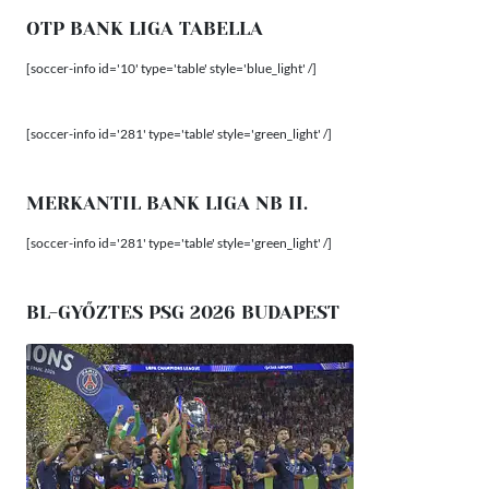
OTP BANK LIGA TABELLA
[soccer-info id='10' type='table' style='blue_light' /]
[soccer-info id='281' type='table' style='green_light' /]
MERKANTIL BANK LIGA NB II.
[soccer-info id='281' type='table' style='green_light' /]
BL-GYŐZTES PSG 2026 BUDAPEST