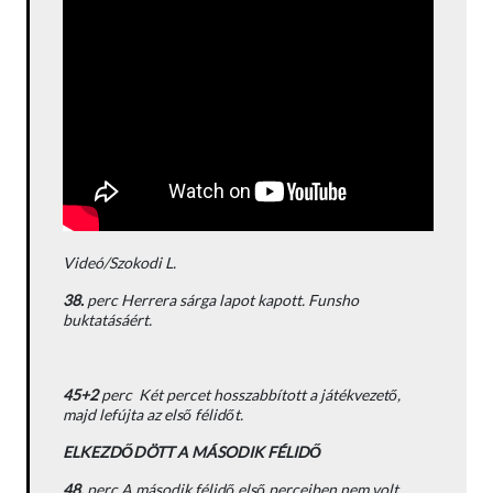
Videó/Szokodi L.
38.
perc Herrera sárga lapot kapott. Funsho
buktatásáért.
45+2
perc Két percet hosszabbított a játékvezető,
majd lefújta az első félidőt.
ELKEZDŐDÖTT A MÁSODIK FÉLIDŐ
48.
perc A második félidő első perceiben nem volt,