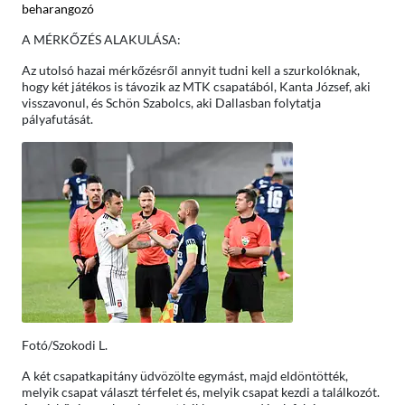
beharangozó
A MÉRKŐZÉS ALAKULÁSA:
Az utolsó hazai mérkőzésről annyit tudni kell a szurkolóknak,
hogy két játékos is távozik az MTK csapatából, Kanta József, aki
visszavonul, és Schön Szabolcs, aki Dallasban folytatja
pályafutását.
Fotó/Szokodi L.
A két csapatkapitány üdvözölte egymást, majd eldöntötték,
melyik csapat választ térfelet és, melyik csapat kezdi a találkozót.