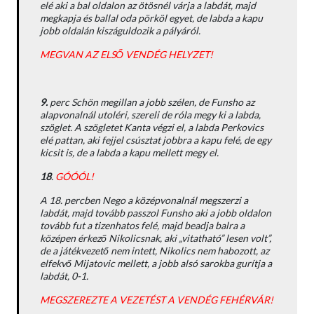
elé aki a bal oldalon az ötösnél várja a labdát, majd
megkapja és ballal oda pörköl egyet, de labda a kapu
jobb oldalán kiszáguldozik a pályáról.
MEGVAN AZ ELSŐ VENDÉG HELYZET!
9.
perc Schön megillan a jobb szélen, de Funsho az
alapvonalnál utoléri, szereli de róla megy ki a labda,
szöglet. A szögletet Kanta végzi el, a labda Perkovics
elé pattan, aki fejjel csúsztat jobbra a kapu felé, de egy
kicsit is, de a labda a kapu mellett megy el.
18
.
GÓÓÓL!
A 18. percben Nego a középvonalnál megszerzi a
labdát, majd tovább passzol Funsho aki a jobb oldalon
tovább fut a tizenhatos felé, majd beadja balra a
középen érkező Nikolicsnak, aki „vitatható” lesen volt”,
de a játékvezető nem intett, Nikolics nem habozott, az
elfekvő Mijatovic mellett, a jobb alsó sarokba gurítja a
labdát, 0-1.
MEGSZEREZTE A VEZETÉST A VENDÉG FEHÉRVÁR!