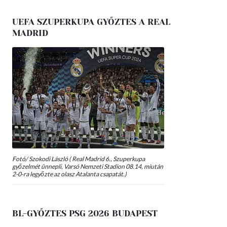
UEFA SZUPERKUPA GYŐZTES A REAL
MADRID
Fotó/ Szokodi László ( Real Madrid 6., Szuperkupa
győzelmét ünnepli, Varsó Nemzeti Stadion 08.14, miután
2-0-ra legyőzte az olasz Atalanta csapatát.)
BL-GYŐZTES PSG 2026 BUDAPEST