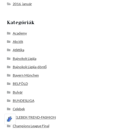
2016. január
Kategóriák
Academy
Akciók
Atlétika
Bajnokok Ligája
Bajnokok Ligája-döntő
Bayern München
BELFÖLD
Bulvár
BUNDESLIGA
Celebek
CELEBEK-TREND-FASHION
Champions League Final