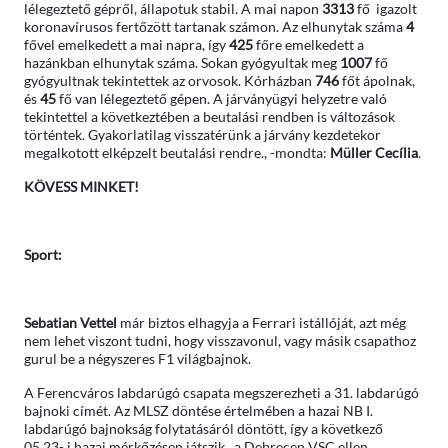
lélegeztető gépről, állapotuk stabil. A mai napon
3313
fő igazolt
koronavírusos fertőzött tartanak számon. Az elhunytak száma
4
fővel emelkedett a mai napra, így
425
főre emelkedett a
hazánkban elhunytak száma. Sokan gyógyultak meg
1007
fő
gyógyultnak tekintettek az orvosok. Kórházban
746
főt ápolnak,
és
45
fő van lélegeztető gépen. A járványügyi helyzetre való
tekintettel a következtében a beutalási rendben is változások
történtek. Gyakorlatilag visszatérünk a járvány kezdetekor
megalkotott elképzelt beutalási rendre., -mondta:
Müller Cecília
.
KÖVESS MINKET!
Sport:
Sebatian Vettel
már biztos elhagyja a Ferrari istállóját, azt még
nem lehet viszont tudni, hogy visszavonul, vagy másik csapathoz
gurul be a négyszeres F1 világbajnok.
A Ferencváros labdarúgó csapata megszerezheti a 31. labdarúgó
bajnoki címét. Az MLSZ döntése értelmében a hazai NB I.
labdarúgó bajnokság folytatásáról döntött, így a következő
05.23- i hazai mérkőzésen játszik , a Debrecen VSC ellen.