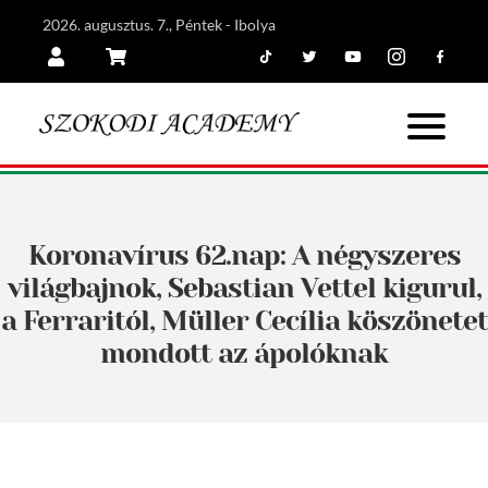
2026. augusztus. 7., Péntek - Ibolya
Tiktok
Twitter
Youtube
Instagram
Facebook
Belépés
Kosár
Koronavírus 62.nap: A négyszeres
világbajnok, Sebastian Vettel kigurul,
a Ferraritól, Müller Cecília köszönetet
mondott az ápolóknak