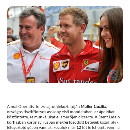
A mai Operatív Törzs sajtótájékoztatóján
Müller Cecília
,
országos tisztifőorvos asszony első mondatában, az ápolókat
köszöntette, és munkájukat elismerőjen dicsérte. A Szent László
kórházban koronavírusban megfertőződött betegek közül, akik
lélegeztető gépen vannak, közülük már
12
főt le lehetett venni a