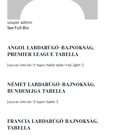
szuper admin
See Full Bio
ANGOL LABDARÚGÓ-BAJNOKSÁG,
PREMIER LEAGUE TABELLA
[soccer-info id='2' type='table' style='red_light' /]
NÉMET LABDARÚGÓ-BAJNOKSÁG,
BUNDESLIGA TABELLA
[soccer-info id='3' type='table' /]
FRANCIA LABDARÚGÓ BAJNOKSÁG,
TABELLA