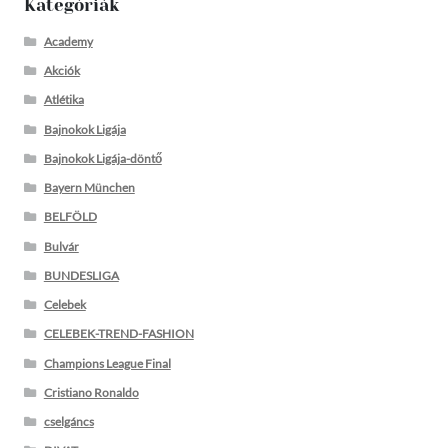
Kategóriák
Academy
Akciók
Atlétika
Bajnokok Ligája
Bajnokok Ligája-döntő
Bayern München
BELFÖLD
Bulvár
BUNDESLIGA
Celebek
CELEBEK-TREND-FASHION
Champions League Final
Cristiano Ronaldo
cselgáncs