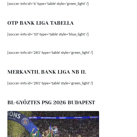
[soccer-info id='6' type='table' style='green_light' /]
OTP BANK LIGA TABELLA
[soccer-info id='10' type='table' style='blue_light' /]
[soccer-info id='281' type='table' style='green_light' /]
MERKANTIL BANK LIGA NB II.
[soccer-info id='281' type='table' style='green_light' /]
BL-GYŐZTES PSG 2026 BUDAPEST