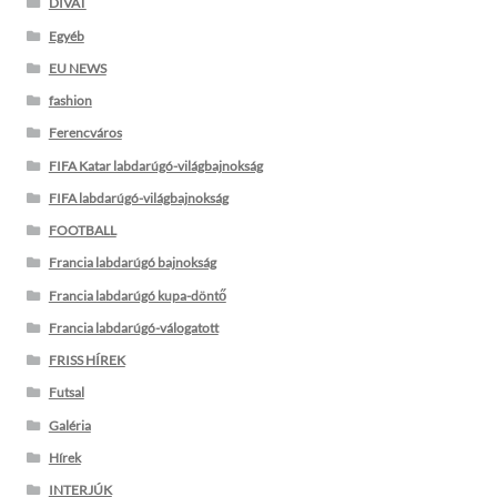
DIVAT
Egyéb
EU NEWS
fashion
Ferencváros
FIFA Katar labdarúgó-világbajnokság
FIFA labdarúgó-világbajnokság
FOOTBALL
Francia labdarúgó bajnokság
Francia labdarúgó kupa-döntő
Francia labdarúgó-válogatott
FRISS HÍREK
Futsal
Galéria
Hírek
INTERJÚK