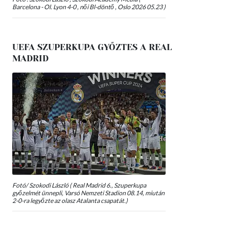
Barcelona - Ol. Lyon 4-0 , női Bl-döntő , Oslo 2026 05.23 )
UEFA SZUPERKUPA GYŐZTES A REAL
MADRID
Fotó/ Szokodi László ( Real Madrid 6., Szuperkupa
győzelmét ünnepli, Varsó Nemzeti Stadion 08.14, miután
2-0-ra legyőzte az olasz Atalanta csapatát.)