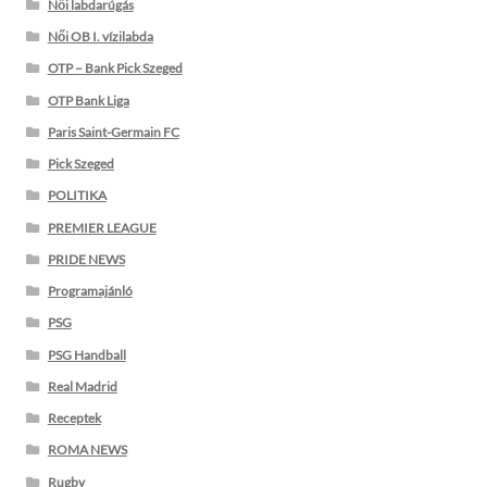
Női labdarúgás
Női OB I. vízilabda
OTP – Bank Pick Szeged
OTP Bank Liga
Paris Saint-Germain FC
Pick Szeged
POLITIKA
PREMIER LEAGUE
PRIDE NEWS
Programajánló
PSG
PSG Handball
Real Madrid
Receptek
ROMA NEWS
Rugby