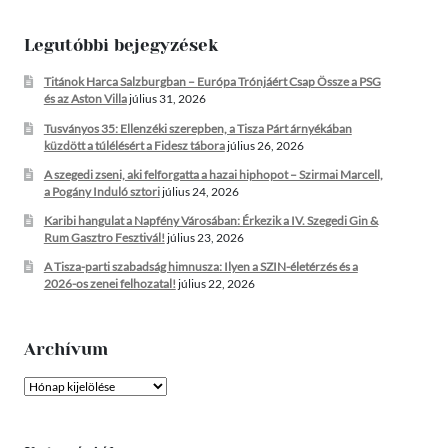
Legutóbbi bejegyzések
Titánok Harca Salzburgban – Európa Trónjáért Csap Össze a PSG
és az Aston Villa
július 31, 2026
Tusványos 35: Ellenzéki szerepben, a Tisza Párt árnyékában
küzdött a túlélésért a Fidesz tábora
július 26, 2026
A szegedi zseni, aki felforgatta a hazai hiphopot – Szirmai Marcell,
a Pogány Induló sztori
július 24, 2026
Karibi hangulat a Napfény Városában: Érkezik a IV. Szegedi Gin &
Rum Gasztro Fesztivál!
július 23, 2026
A Tisza-parti szabadság himnusza: Ilyen a SZIN-életérzés és a
2026-os zenei felhozatal!
július 22, 2026
Archívum
Archívum