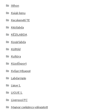
Itthon
Kajak-kenu
Kecskeméti TE
Kézilabda
KÉZILABDA
Kosárlabda
Külföld
Kultúra
Küzdősport
Kylian Mbappé
Labdarúgás
Ligue 1.
LIGUE 1.
Liverpool FC
Magyar cselgáncs-válogatott