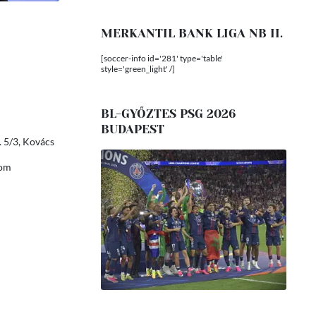
MERKANTIL BANK LIGA NB II.
[soccer-info id='281' type='table'
style='green_light' /]
BL-GYŐZTES PSG 2026
BUDAPEST
 5/3, Kovács
rom