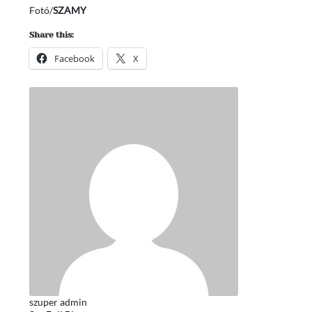
Fotó/
SZAMY
Share this:
Facebook
X
szuper admin