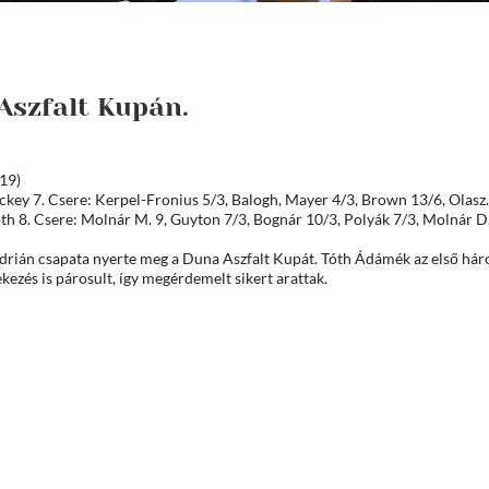
Aszfalt Kupán.
19)
ickey 7. Csere: Kerpel-Fronius 5/3, Balogh, Mayer 4/3, Brown 13/6, Olasz.
 8. Csere: Molnár M. 9, Guyton 7/3, Bognár 10/3, Polyák 7/3, Molnár D.
 Adrián csapata nyerte meg a Duna Aszfalt Kupát. Tóth Ádámék az első há
ezés is párosult, így megérdemelt sikert arattak.