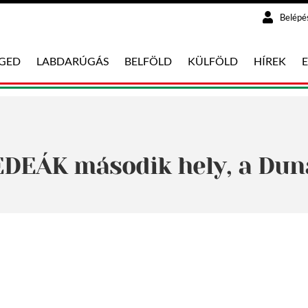
Belépé
EGED
LABDARÚGÁS
BELFÖLD
KÜLFÖLD
HÍREK
EDEÁK második hely, a Duna