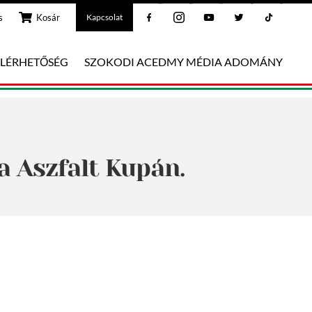
Facebook
Instagram
Youtube
Twitter
Tiktok
s
Kosár
Kapcsolat
ELÉRHETŐSÉG
SZOKODI ACEDMY MÉDIA ADOMÁNY
 Aszfalt Kupán.