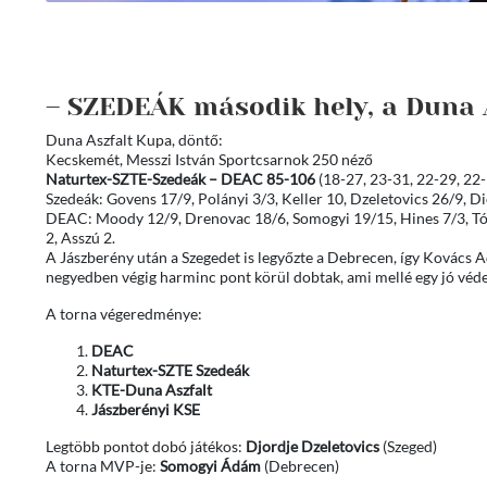
– SZEDEÁK második hely, a Duna 
Duna Aszfalt Kupa, döntő:
Kecskemét, Messzi István Sportcsarnok 250 néző
Naturtex-SZTE-Szedeák – DEAC 85-106
(18-27, 23-31, 22-29, 22-
Szedeák: Govens 17/9, Polányi 3/3, Keller 10, Dzeletovics 26/9, D
DEAC: Moody 12/9, Drenovac 18/6, Somogyi 19/15, Hines 7/3, Tóth
2, Asszú 2.
A Jászberény után a Szegedet is legyőzte a Debrecen, így Kovács
negyedben végig harminc pont körül dobtak, ami mellé egy jó védek
A torna végeredménye:
DEAC
Naturtex-SZTE Szedeák
KTE-Duna Aszfalt
Jászberényi KSE
Legtöbb pontot dobó játékos:
Djordje Dzeletovics
(Szeged)
A torna MVP-je:
Somogyi Ádám
(Debrecen)