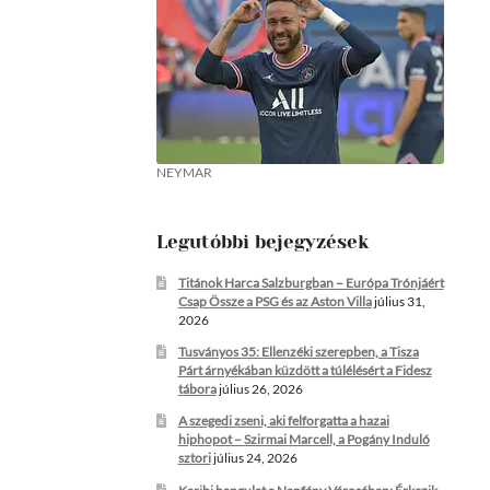
NEYMAR
Legutóbbi bejegyzések
Titánok Harca Salzburgban – Európa Trónjáért
Csap Össze a PSG és az Aston Villa
július 31,
2026
Tusványos 35: Ellenzéki szerepben, a Tisza
Párt árnyékában küzdött a túlélésért a Fidesz
tábora
július 26, 2026
A szegedi zseni, aki felforgatta a hazai
hiphopot – Szirmai Marcell, a Pogány Induló
sztori
július 24, 2026