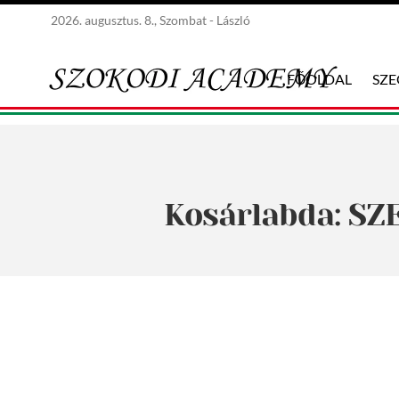
2026. augusztus. 8., Szombat - László
FŐOLDAL
SZ
Kosárlabda: SZ