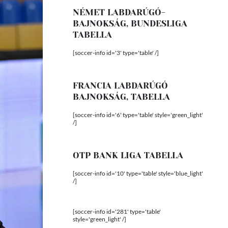
NÉMET LABDARÚGÓ-
BAJNOKSÁG, BUNDESLIGA
TABELLA
[soccer-info id='3' type='table' /]
FRANCIA LABDARÚGÓ
BAJNOKSÁG, TABELLA
[soccer-info id='6' type='table' style='green_light'
/]
OTP BANK LIGA TABELLA
[soccer-info id='10' type='table' style='blue_light'
/]
[soccer-info id='281' type='table'
style='green_light' /]