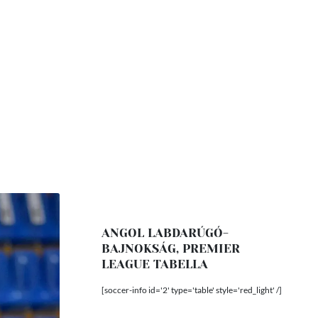
ANGOL LABDARÚGÓ-
BAJNOKSÁG, PREMIER
LEAGUE TABELLA
[soccer-info id='2' type='table' style='red_light' /]