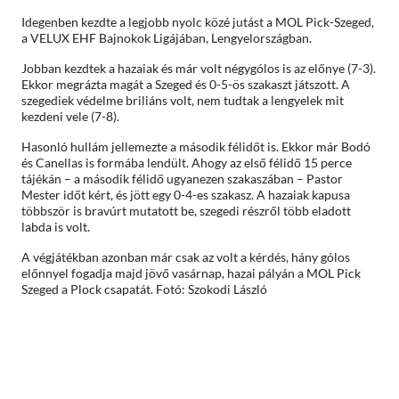
Idegenben kezdte a legjobb nyolc közé jutást a MOL Pick-Szeged,
a VELUX EHF Bajnokok Ligájában, Lengyelországban.
Jobban kezdtek a hazaiak és már volt négygólos is az előnye (7-3).
Ekkor megrázta magát a Szeged és 0-5-ös szakaszt játszott. A
szegediek védelme briliáns volt, nem tudtak a lengyelek mit
kezdeni vele (7-8).
Hasonló hullám jellemezte a második félidőt is. Ekkor már Bodó
és Canellas is formába lendült. Ahogy az első félidő 15 perce
tájékán – a második félidő ugyanezen szakaszában – Pastor
Mester időt kért, és jött egy 0-4-es szakasz. A hazaiak kapusa
többször is bravúrt mutatott be, szegedi részről több eladott
labda is volt.
A végjátékban azonban már csak az volt a kérdés, hány gólos
előnnyel fogadja majd jövő vasárnap, hazai pályán a MOL Pick
Szeged a Plock csapatát. Fotó: Szokodi László