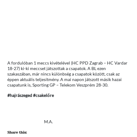
A fordulóban 1 meccs kivételével (HC PPD Zagrab – HC Vardar
18-27) ki-ki meccset játszottak a csapatok. A BL ezen
szakaszában, már nincs különbség a csapatok között, csak az
éppen aktuális teljesítmény. A mai napon játszott másik hazai
csapatunk is, Sporting GP – Telekom Veszprém 28-30.
#hajrászeged #csakelőre
M.A.
Share this: