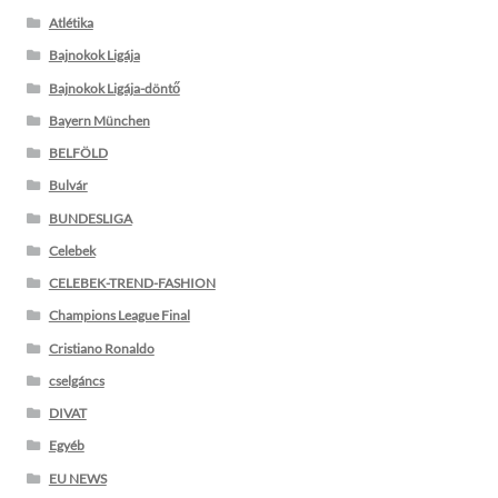
Atlétika
Bajnokok Ligája
Bajnokok Ligája-döntő
Bayern München
BELFÖLD
Bulvár
BUNDESLIGA
Celebek
CELEBEK-TREND-FASHION
Champions League Final
Cristiano Ronaldo
cselgáncs
DIVAT
Egyéb
EU NEWS