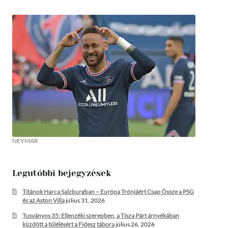
NEYMAR
Legutóbbi bejegyzések
Titánok Harca Salzburgban – Európa Trónjáért Csap Össze a PSG
és az Aston Villa
július 31, 2026
Tusványos 35: Ellenzéki szerepben, a Tisza Párt árnyékában
küzdött a túlélésért a Fidesz tábora
július 26, 2026