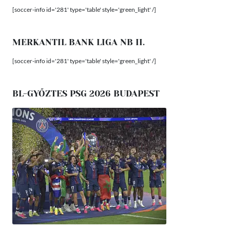
[soccer-info id='281' type='table' style='green_light' /]
MERKANTIL BANK LIGA NB II.
[soccer-info id='281' type='table' style='green_light' /]
BL-GYŐZTES PSG 2026 BUDAPEST