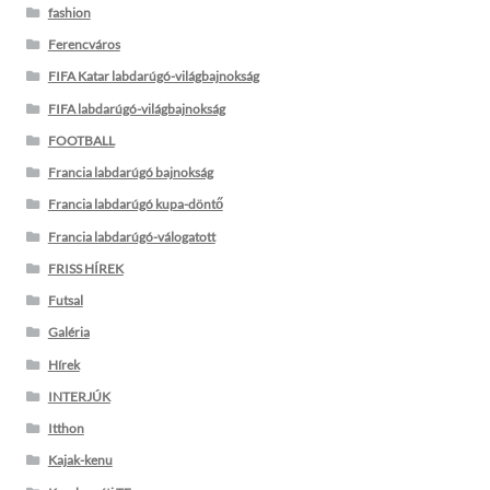
fashion
Ferencváros
FIFA Katar labdarúgó-világbajnokság
FIFA labdarúgó-világbajnokság
FOOTBALL
Francia labdarúgó bajnokság
Francia labdarúgó kupa-döntő
Francia labdarúgó-válogatott
FRISS HÍREK
Futsal
Galéria
Hírek
INTERJÚK
Itthon
Kajak-kenu