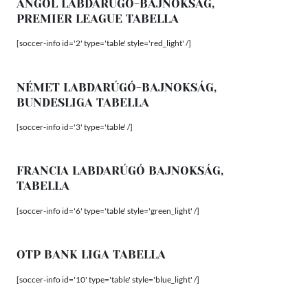
ANGOL LABDARÚGÓ-BAJNOKSÁG,
PREMIER LEAGUE TABELLA
[soccer-info id='2' type='table' style='red_light' /]
NÉMET LABDARÚGÓ-BAJNOKSÁG,
BUNDESLIGA TABELLA
[soccer-info id='3' type='table' /]
FRANCIA LABDARÚGÓ BAJNOKSÁG,
TABELLA
[soccer-info id='6' type='table' style='green_light' /]
OTP BANK LIGA TABELLA
[soccer-info id='10' type='table' style='blue_light' /]