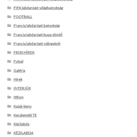
FIFA labdarúgó-világbajnokság
FOOTBALL
Francia labdarúgó bajnokság
Francia labdarúgó kupa-döntő
Francia labdarúgó-válogatott
FRISS HÍREK
Futsal
Galéria
Hírek
INTERJÚK
Itthon
Kajak-kenu
Kecskeméti TE
Kézilabda
KÉZILABDA