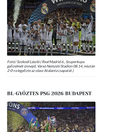
Fotó/ Szokodi László ( Real Madrid 6., Szuperkupa
győzelmét ünnepli, Varsó Nemzeti Stadion 08.14, miután
2-0-ra legyőzte az olasz Atalanta csapatát.)
BL-GYŐZTES PSG 2026 BUDAPEST