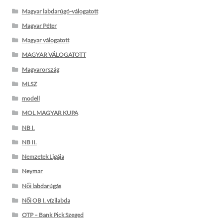
Magyar labdarúgó-válogatott
Magyar Péter
Magyar válogatott
MAGYAR VÁLOGATOTT
Magyarország
MLSZ
modell
MOL MAGYAR KUPA
NB I.
NB II.
Nemzetek Ligája
Neymar
Női labdarúgás
Női OB I. vízilabda
OTP – Bank Pick Szeged