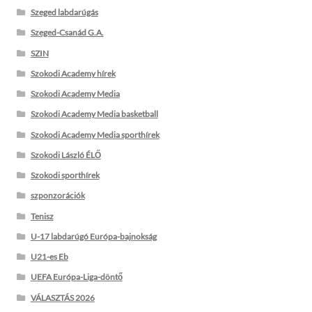
Szeged labdarúgás
Szeged-Csanád G.A.
SZIN
Szokodi Academy hírek
Szokodi Academy Media
Szokodi Academy Media basketball
Szokodi Academy Media sporthírek
Szokodi László ÉLŐ
Szokodi sporthírek
szponzorációk
Tenisz
U-17 labdarúgó Európa-bajnokság
U21-es Eb
UEFA Európa-Liga-döntő
VÁLASZTÁS 2026