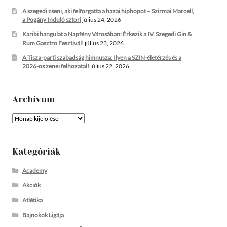
A szegedi zseni, aki felforgatta a hazai hiphopot – Szirmai Marcell,
a Pogány Induló sztori
július 24, 2026
Karibi hangulat a Napfény Városában: Érkezik a IV. Szegedi Gin &
Rum Gasztro Fesztivál!
július 23, 2026
A Tisza-parti szabadság himnusza: Ilyen a SZIN-életérzés és a
2026-os zenei felhozatal!
július 22, 2026
Archívum
Archívum
Kategóriák
Academy
Akciók
Atlétika
Bajnokok Ligája