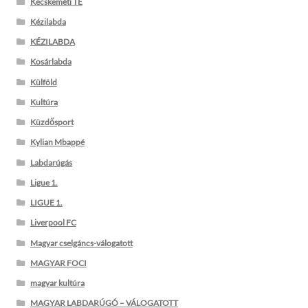
Kecskeméti TE
Kézilabda
KÉZILABDA
Kosárlabda
Külföld
Kultúra
Küzdősport
Kylian Mbappé
Labdarúgás
Ligue 1.
LIGUE 1.
Liverpool FC
Magyar cselgáncs-válogatott
MAGYAR FOCI
magyar kultúra
MAGYAR LABDARÚGÓ – VÁLOGATOTT