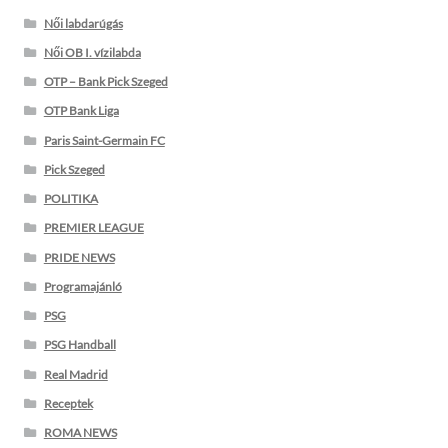
Női labdarúgás
Női OB I. vízilabda
OTP – Bank Pick Szeged
OTP Bank Liga
Paris Saint-Germain FC
Pick Szeged
POLITIKA
PREMIER LEAGUE
PRIDE NEWS
Programajánló
PSG
PSG Handball
Real Madrid
Receptek
ROMA NEWS