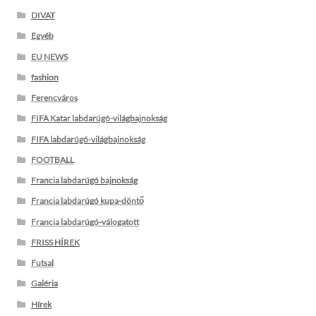
DIVAT
Egyéb
EU NEWS
fashion
Ferencváros
FIFA Katar labdarúgó-világbajnokság
FIFA labdarúgó-világbajnokság
FOOTBALL
Francia labdarúgó bajnokság
Francia labdarúgó kupa-döntő
Francia labdarúgó-válogatott
FRISS HÍREK
Futsal
Galéria
Hírek