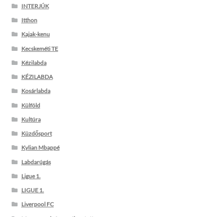
INTERJÚK
Itthon
Kajak-kenu
Kecskeméti TE
Kézilabda
KÉZILABDA
Kosárlabda
Külföld
Kultúra
Küzdősport
Kylian Mbappé
Labdarúgás
Ligue 1.
LIGUE 1.
Liverpool FC