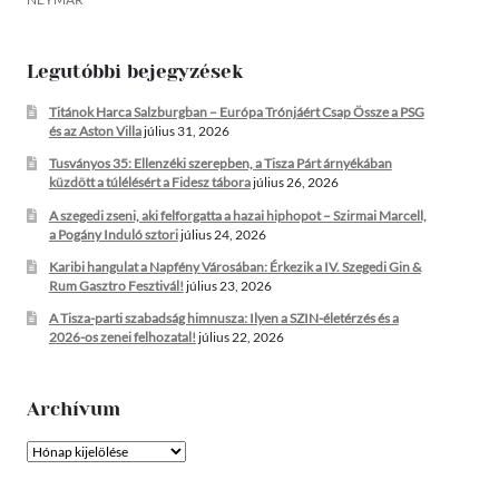
Legutóbbi bejegyzések
Titánok Harca Salzburgban – Európa Trónjáért Csap Össze a PSG
és az Aston Villa
július 31, 2026
Tusványos 35: Ellenzéki szerepben, a Tisza Párt árnyékában
küzdött a túlélésért a Fidesz tábora
július 26, 2026
A szegedi zseni, aki felforgatta a hazai hiphopot – Szirmai Marcell,
a Pogány Induló sztori
július 24, 2026
Karibi hangulat a Napfény Városában: Érkezik a IV. Szegedi Gin &
Rum Gasztro Fesztivál!
július 23, 2026
A Tisza-parti szabadság himnusza: Ilyen a SZIN-életérzés és a
2026-os zenei felhozatal!
július 22, 2026
Archívum
Archívum