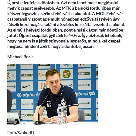
Újpest ellenfele a döntőben. Azt nem lehet most megjósolni
melyik csapat esélyesebb. Az MTK a bajnoki fordulóban már
kétszer legyőzte a székesfehérvári alakulatot. A MOL Fehérvár
csapatánál viszont az elmúlt hónapban edzőváltás révén úgy
látszik kezd magára találni a Szabics Imre által vezetett alakulat.
Az elmúlt hétvégi fordulóban, pont a másik ágon már döntőbe
jutott Újpest csapatát győzték le 4-0-ra. Így biztosak lehetünk,
hogy ha nem is a játék színvonala lesz erős, mind a két csapat
megtesz mindent azért, hogy a döntőbe jusson.
Michael Boris:
Fotó/Szokodi L.