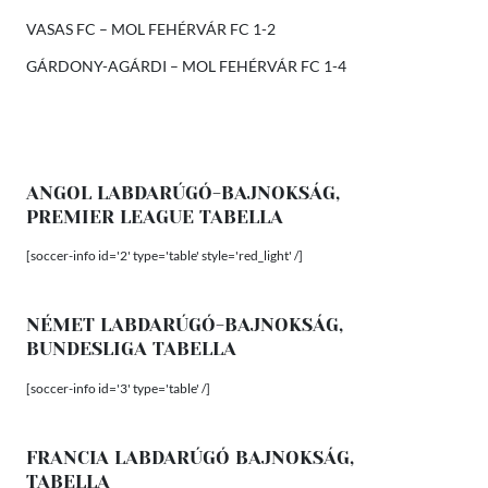
VASAS FC – MOL FEHÉRVÁR FC 1-2
GÁRDONY-AGÁRDI – MOL FEHÉRVÁR FC 1-4
ANGOL LABDARÚGÓ-BAJNOKSÁG,
PREMIER LEAGUE TABELLA
[soccer-info id='2' type='table' style='red_light' /]
NÉMET LABDARÚGÓ-BAJNOKSÁG,
BUNDESLIGA TABELLA
[soccer-info id='3' type='table' /]
FRANCIA LABDARÚGÓ BAJNOKSÁG,
TABELLA