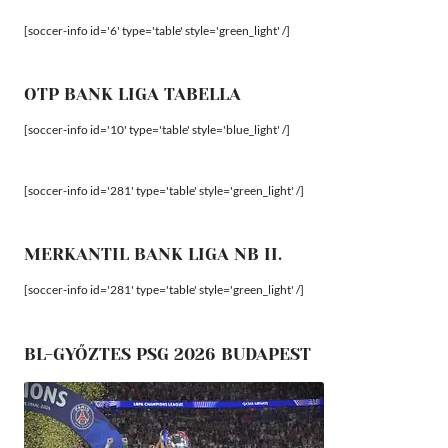
[soccer-info id='6' type='table' style='green_light' /]
OTP BANK LIGA TABELLA
[soccer-info id='10' type='table' style='blue_light' /]
[soccer-info id='281' type='table' style='green_light' /]
MERKANTIL BANK LIGA NB II.
[soccer-info id='281' type='table' style='green_light' /]
BL-GYŐZTES PSG 2026 BUDAPEST