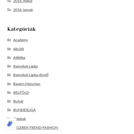
2016. május
2016. január
Kategóriák
Academy
Akciók
Atlétika
Bajnokok Ligája
Bajnokok Ligája-döntő
Bayern München
BELFÖLD
Bulvár
BUNDESLIGA
Celebek
CELEBEK-TREND-FASHION