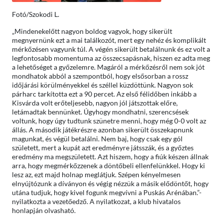
Fotó/Szokodi L.
„Mindenekelőtt nagyon boldog vagyok, hogy sikerült
megnyernünk ezt a mai találkozót, mert egy nehéz és komplikált
mérkőzésen vagyunk túl. A végén sikerült betalálnunk és ez volt a
legfontosabb momentuma az összecsapásnak, hiszen ez adta meg
a lehetőséget a győzelemre. Magáról a mérkőzésről nem sok jót
mondhatok abból a szempontból, hogy elsősorban a rossz
időjárási körülményekkel és széllel küzdöttünk. Nagyon sok
párharc tarkította ezt a 90 percet. Az első félidőben inkább a
Kisvárda volt erőteljesebb, nagyon jól játszottak előre,
letámadtak bennünket. Úgyhogy mondhatni, szerencsések
voltunk, hogy úgy tudtunk szünetre menni, hogy még 0-0 volt az
állás. A második játékrészre azonban sikerült összekapnunk
magunkat, és végül betalálni. Nem baj, hogy csak egy gól
született, mert a kupát azt eredményre játsszák, és a győztes
eredmény ma megszületett. Azt hiszem, hogy a fiúk készen állnak
arra, hogy megmérkőzzenek a döntőbeli ellenfelünkkel. Hogy ki
lesz az, ezt majd holnap meglátjuk. Szépen kényelmesen
elnyújtózunk a díványon és végig nézzük a másik elődöntőt, hogy
utána tudjuk, hogy kivel fogunk megvívni a Puskás Arénában.”-
nyilatkozta a vezetőedző. A nyilatkozat, a klub hivatalos
honlapján olvasható.