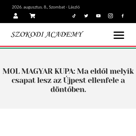
2026. augusztus. 8., Szombat - László
Tiktok
Twitter
Youtube
Instagram
Facebook
Belépés
Kosár
MOL MAGYAR KUPA: Ma eldől melyik
csapat lesz az Újpest ellenfele a
döntőben.