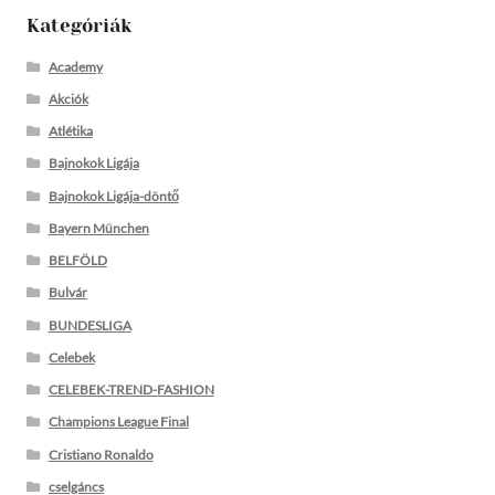
Kategóriák
Academy
Akciók
Atlétika
Bajnokok Ligája
Bajnokok Ligája-döntő
Bayern München
BELFÖLD
Bulvár
BUNDESLIGA
Celebek
CELEBEK-TREND-FASHION
Champions League Final
Cristiano Ronaldo
cselgáncs