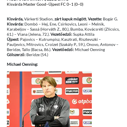
Kisvárda Master Good–Újpest FC 0–1 (0–0)
Kisvárda,
Várkerti Stadion,
zárt kapuk mögött. Vezette:
Bogár G.
Kisvárda:
Dombó – Hej, Ene, Csirkovics, Leoni – Melnik,
Karabeljov – Sassá (Horváth Z., 80.), Bumba, Kovácsréti (Zlicsics,
61.) – Viana (Jelena, 72.).
Vezetőedző:
Supka Attila
Újpest:
Pajovics – Kutrumpisz, Kasztrati, Risztevszki –
Pauljevics, Mitrovics, Croizet (Szakály P., 59.), Onovo, Antonov –
Beridze, Tallo (Bacsa, 86.).
Vezetőedző:
Michael Oenning
Gólszerző:
Beridze (54.)
Michael Oenning: