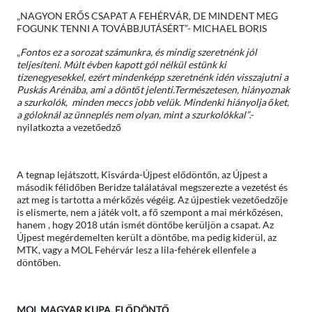
„NAGYON ERŐS CSAPAT A FEHÉRVÁR, DE MINDENT MEG
FOGUNK TENNI A TOVÁBBJUTÁSÉRT”- MICHAEL BORIS
„
Fontos ez a sorozat számunkra, és mindig szeretnénk jól
teljesíteni. Múlt évben kapott gól nélkül estünk ki
tizenegyesekkel, ezért mindenképp szeretnénk idén visszajutni a
Puskás Arénába, ami a döntőt jelenti.Természetesen, hiányoznak
a szurkolók, minden meccs jobb velük. Mindenki hiányolja őket,
a góloknál az ünneplés nem olyan, mint a szurkolókkal”
.-
nyilatkozta a vezetőedző
A tegnap lejátszott, Kisvárda-Újpest elődöntőn, az Újpest a
második félidőben Beridze találatával megszerezte a vezetést és
azt meg is tartotta a mérkőzés végéig. Az újpestiek vezetőedzője
is elismerte, nem a játék volt, a fő szempont a mai mérkőzésen,
hanem , hogy 2018 után ismét döntőbe kerüljön a csapat. Az
Újpest megérdemelten került a döntőbe, ma pedig kiderül, az
MTK, vagy a MOL Fehérvár lesz a lila-fehérek ellenfele a
döntőben.
MOL MAGYAR KUPA, ELŐDÖNTŐ