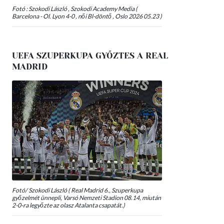
Fotó : Szokodi László , Szokodi Academy Media (
Barcelona - Ol. Lyon 4-0 , női Bl-döntő , Oslo 2026 05.23 )
UEFA SZUPERKUPA GYŐZTES A REAL
MADRID
Fotó/ Szokodi László ( Real Madrid 6., Szuperkupa
győzelmét ünnepli, Varsó Nemzeti Stadion 08.14, miután
2-0-ra legyőzte az olasz Atalanta csapatát.)