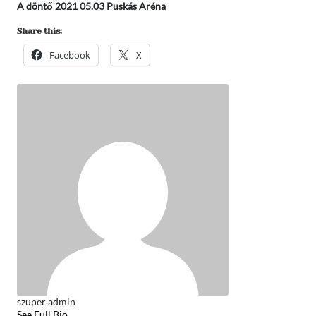
A döntő 2021 05.03 Puskás Aréna
Share this:
Facebook
X
szuper admin
See Full Bio