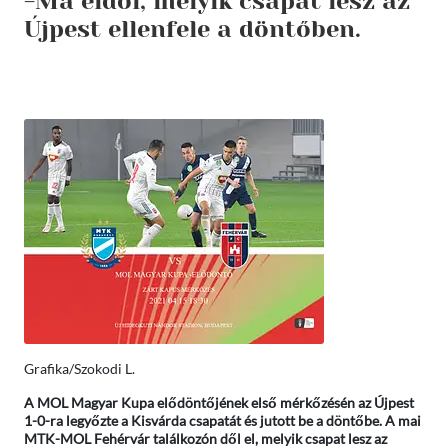
-Ma eldől, melyik csapat lesz az
Újpest ellenfele a döntőben.
Grafika/Szokodi L.
A MOL Magyar Kupa elődöntőjének első mérkőzésén az Újpest
1-0-ra legyőzte a Kisvárda csapatát és jutott be a döntőbe. A mai
MTK-MOL Fehérvár találkozón dől el, melyik csapat lesz az