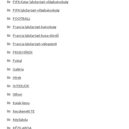
FIFA Katar labdarúgó-világbajnokság
FIFA labdarúgó-világbajnokság
FOOTBALL
Francia labdarúgó bajnokság
Francia labdarúgó kupa-döntő
Francia labdarúgó-válogatott
FRISS HÍREK
Futsal
Galéria
Hírek
INTERJÚK
Itthon
Kajak-kenu
Kecskeméti TE
Kézilabda
KÉZILABDA