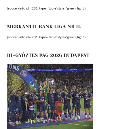
[soccer-info id='281' type='table' style='green_light' /]
MERKANTIL BANK LIGA NB II.
[soccer-info id='281' type='table' style='green_light' /]
BL-GYŐZTES PSG 2026 BUDAPEST