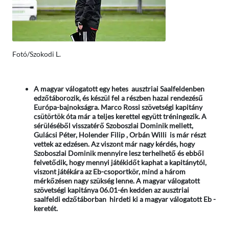
Fotó/Szokodi L.
A magyar válogatott egy hetes ausztriai Saalfeldenben
edzőtáborozik, és készül fel a részben hazai rendezésű
Európa-bajnokságra. Marco Rossi szövetségi kapitány
csütörtök óta már a teljes kerettel együtt tréningezik. A
sérüléséből visszatérő Szoboszlai Dominik mellett,
Gulácsi Péter, Holender Filip , Orbán Willi is már részt
vettek az edzésen. Az viszont már nagy kérdés, hogy
Szoboszlai Dominik mennyire lesz terhelhető és ebből
felvetődik, hogy mennyi játékidőt kaphat a kapitánytól,
viszont játékára az Eb-csoportkör, mind a három
mérkőzésen nagy szükség lenne. A magyar válogatott
szövetségi kapitánya 06.01-én kedden az ausztriai
saalfeldi edzőtáborban hirdeti ki a magyar válogatott Eb -
keretét.