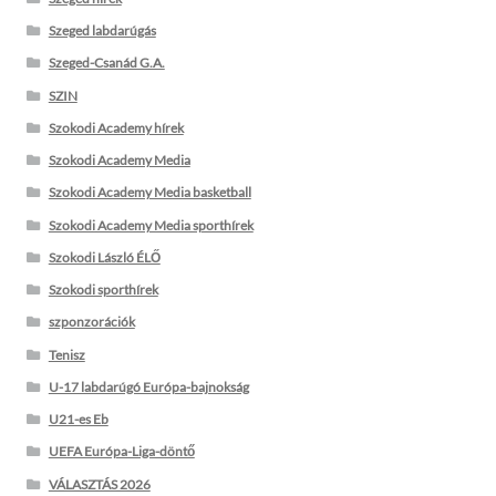
Szeged labdarúgás
Szeged-Csanád G.A.
SZIN
Szokodi Academy hírek
Szokodi Academy Media
Szokodi Academy Media basketball
Szokodi Academy Media sporthírek
Szokodi László ÉLŐ
Szokodi sporthírek
szponzorációk
Tenisz
U-17 labdarúgó Európa-bajnokság
U21-es Eb
UEFA Európa-Liga-döntő
VÁLASZTÁS 2026