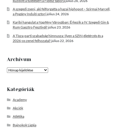
küzdött a túlélésért a Fidesz tábora
július 26, 2026
A szegedi zseni, aki felforgatta a hazai hiphopot – Szirmai Marcell,
a Pogány Induló sztori
július 24, 2026
Karibi hangulat a Napfény Városában: Érkezik a IV. Szegedi Gin &
Rum Gasztro Fesztivál!
július 23, 2026
A Tisza-parti szabadság himnusza: Ilyen a SZIN-életérzés és a
2026-os zenei felhozatal!
július 22, 2026
Archívum
Archívum
Kategóriák
Academy
Akciók
Atlétika
Bajnokok Ligája