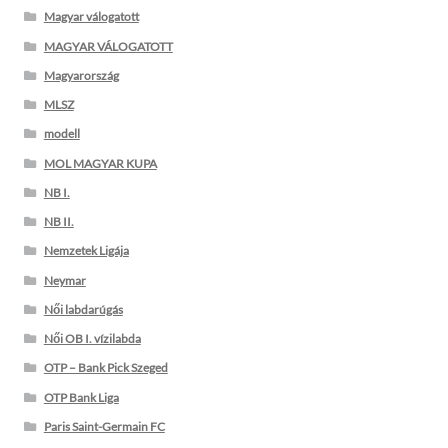
Magyar válogatott
MAGYAR VÁLOGATOTT
Magyarország
MLSZ
modell
MOL MAGYAR KUPA
NB I.
NB II.
Nemzetek Ligája
Neymar
Női labdarúgás
Női OB I. vízilabda
OTP – Bank Pick Szeged
OTP Bank Liga
Paris Saint-Germain FC