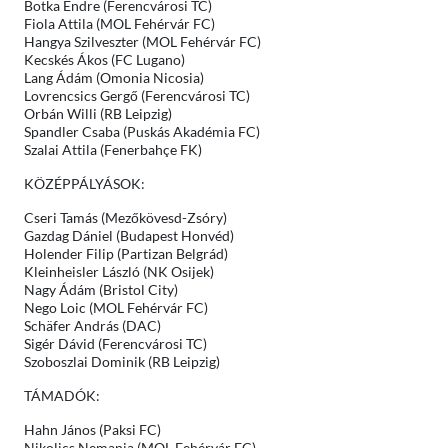
Botka Endre (Ferencvárosi TC)
Fiola Attila (MOL Fehérvár FC)
Hangya Szilveszter (MOL Fehérvár FC)
Kecskés Ákos (FC Lugano)
Lang Ádám (Omonia Nicosia)
Lovrencsics Gergő (Ferencvárosi TC)
Orbán Willi (RB Leipzig)
Spandler Csaba (Puskás Akadémia FC)
Szalai Attila (Fenerbahçe FK)
KÖZÉPPÁLYÁSOK:
Cseri Tamás (Mezőkövesd-Zsóry)
Gazdag Dániel (Budapest Honvéd)
Holender Filip (Partizan Belgrád)
Kleinheisler László (NK Osijek)
Nagy Ádám (Bristol City)
Nego Loic (MOL Fehérvár FC)
Schäfer András (DAC)
Sigér Dávid (Ferencvárosi TC)
Szoboszlai Dominik (RB Leipzig)
TÁMADÓK:
Hahn János (Paksi FC)
Nikolics Nemanja (MOL Fehérvár FC)