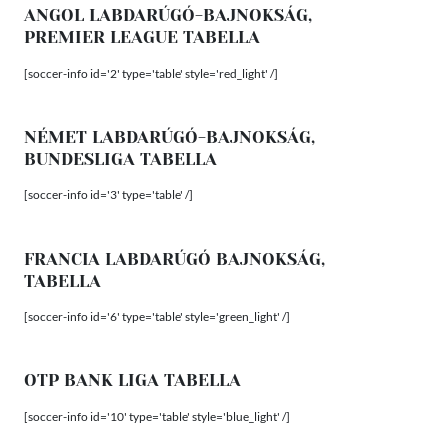
ANGOL LABDARÚGÓ-BAJNOKSÁG,
PREMIER LEAGUE TABELLA
[soccer-info id='2' type='table' style='red_light' /]
NÉMET LABDARÚGÓ-BAJNOKSÁG,
BUNDESLIGA TABELLA
[soccer-info id='3' type='table' /]
FRANCIA LABDARÚGÓ BAJNOKSÁG,
TABELLA
[soccer-info id='6' type='table' style='green_light' /]
OTP BANK LIGA TABELLA
[soccer-info id='10' type='table' style='blue_light' /]