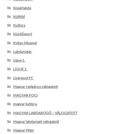
Kosárlabda
Külföld
Kultúra
Küzdősport
Kylian Mbappé
Labdarúgás
Ligue 1.
LIGUE 1.
Liverpool FC
Magyar cselgáncs-válogatott
MAGYAR FOCI
magyar kultúra
MAGYAR LABDARÚGÓ – VÁLOGATOTT
Magyar labdarúgó-válogatott
Magyar Péter