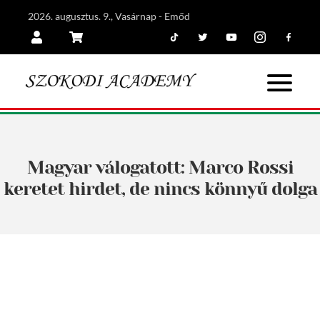
2026. augusztus. 9., Vasárnap - Emőd
Tiktok
Twitter
Youtube
Instagram
Facebook
Belépés
Kosár
Magyar válogatott: Marco Rossi
keretet hirdet, de nincs könnyű dolga