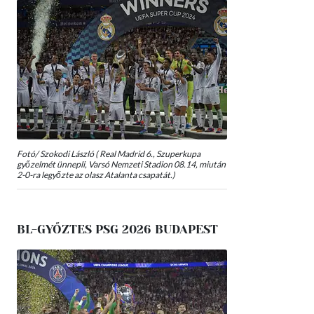
Fotó/ Szokodi László ( Real Madrid 6., Szuperkupa
győzelmét ünnepli, Varsó Nemzeti Stadion 08.14, miután
2-0-ra legyőzte az olasz Atalanta csapatát.)
BL-GYŐZTES PSG 2026 BUDAPEST