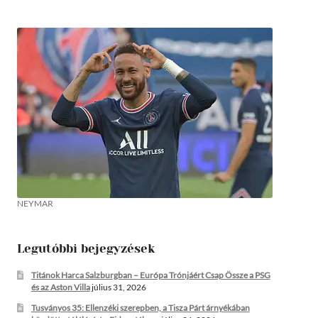
NEYMAR
Legutóbbi bejegyzések
Titánok Harca Salzburgban – Európa Trónjáért Csap Össze a PSG
és az Aston Villa
július 31, 2026
Tusványos 35: Ellenzéki szerepben, a Tisza Párt árnyékában