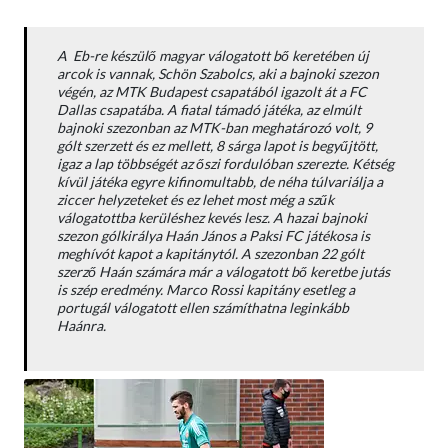
A Eb-re készülő magyar válogatott bő keretében új
arcok is vannak, Schön Szabolcs, aki a bajnoki szezon
végén, az MTK Budapest csapatából igazolt át a FC
Dallas csapatába. A fiatal támadó játéka, az elmúlt
bajnoki szezonban az MTK-ban meghatározó volt, 9
gólt szerzett és ez mellett, 8 sárga lapot is begyűjtött,
igaz a lap többségét az őszi fordulóban szerezte. Kétség
kívül játéka egyre kifinomultabb, de néha túlvariálja a
ziccer helyzeteket és ez lehet most még a szűk
válogatottba kerüléshez kevés lesz. A hazai bajnoki
szezon gólkirálya Haán János a Paksi FC játékosa is
meghívót kapot a kapitánytól. A szezonban 22 gólt
szerző Haán számára már a válogatott bő keretbe jutás
is szép eredmény. Marco Rossi kapitány esetleg a
portugál válogatott ellen számíthatna leginkább
Haánra.