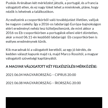
Puskás Arénában két mérkőzést játszik, a portugál, és a francia
válogatott ellen, és ez nagy löket lehet a mieinknek, pláne, hogy
nézők is lehetnek a találkozókon.
Az esélyeink a csoportkörből való továbbjutást illetően, valljuk
be nagyon csekély. Így a 2016-os labdarúgó Európa-bajnokságon
elért eredményt nehéz lesz túlteljesítenünk, de mint akkor a
2016-os Eb-csoportkörben a portugálok elleni elért döntetlen,
akár a most 06.11-én kezdődő labdarúgó Eb csoportkörben is
esélyes eredménynek tűnik.
Kik maradnak ki a válogatott keretből, az egy jó kérdés, de
kedden választ kapunk majd rá, majd Marco Rossitól, a magyar
válogatott szövetségi kapitányától.
A MAGYAR VÁLOGATOTT KÉT FELKÉSZÜLÉSI MÉRKŐZÉSE:
2021 06.04 MAGYARORSZÁG – CIPRUS 20:00
2021 06.08 MAGYARORSZÁG – ÍRORSZÁG 20:00