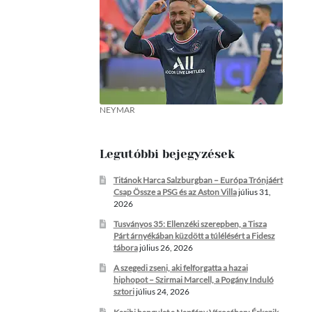
NEYMAR
Legutóbbi bejegyzések
Titánok Harca Salzburgban – Európa Trónjáért
Csap Össze a PSG és az Aston Villa
július 31,
2026
Tusványos 35: Ellenzéki szerepben, a Tisza
Párt árnyékában küzdött a túlélésért a Fidesz
tábora
július 26, 2026
A szegedi zseni, aki felforgatta a hazai
hiphopot – Szirmai Marcell, a Pogány Induló
sztori
július 24, 2026