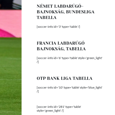
NÉMET LABDARÚGÓ-
BAJNOKSÁG, BUNDESLIGA
TABELLA
[soccer-info id='3' type='table' /]
FRANCIA LABDARÚGÓ
BAJNOKSÁG, TABELLA
[soccer-info id='6' type='table' style='green_light'
/]
OTP BANK LIGA TABELLA
[soccer-info id='10' type='table' style='blue_light'
/]
[soccer-info id='281' type='table'
style='green_light' /]