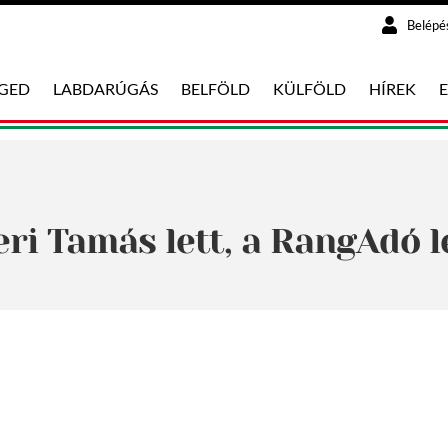
Belépé
EGED
LABDARÚGÁS
BELFÖLD
KÜLFÖLD
HÍREK
ri Tamás lett, a RangAdó l