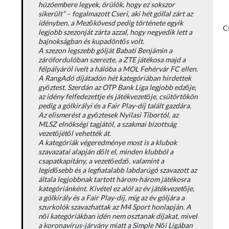
húzóembere legyek, örülök, hogy ez sokszor
sikerült” – fogalmazott Cseri, aki hét góllal zárt az
idényben, a Mezőkövesd pedig története egyik
Cs
legjobb szezonját zárta azzal, hogy negyedik lett a
bajnokságban és kupadöntős volt.
A szezon legszebb gólját Babati Benjámin a
zárófordulóban szerezte, a ZTE játékosa majd a
félpályáról ívelt a hálóba a MOL Fehérvár FC ellen.
A RangAdó díjátadón hét kategóriában hirdettek
győztest. Szerdán az OTP Bank Liga legjobb edzője,
az idény felfedezettje és játékvezetője, csütörtökön
pedig a gólkirályi és a Fair Play-díj talált gazdára.
Az elismerést a győztesek Nyilasi Tibortól, az
MLSZ elnökségi tagjától, a szakmai bizottság
vezetőjétől vehették át.
A kategóriák végeredménye most is a klubok
szavazatai alapján dőlt el, minden klubból a
csapatkapitány, a vezetőedző, valamint a
legidősebb és a legfiatalabb labdarúgó szavazott az
általa legjobbnak tartott három-három játékosra
kategóriánként. Kivétel ez alól az év játékvezetője,
a gólkirály és a Fair Play-díj, míg az év góljára a
szurkolók szavazhattak az M4 Sport honlapján. A
női kategóriákban idén nem osztanak díjakat, mivel
a koronavírus-járvány miatt a Simple Női Ligában