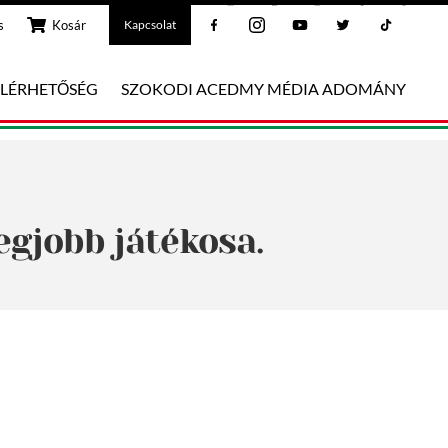
Facebook
Instagram
Youtube
Twitter
Tiktok
s
Kosár
Kapcsolat
ELÉRHETŐSÉG
SZOKODI ACEDMY MÉDIA ADOMÁNY
egjobb játékosa.