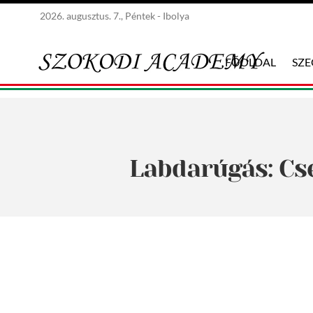
2026. augusztus. 7., Péntek - Ibolya
FŐOLDAL
SZ
Labdarúgás: Cse