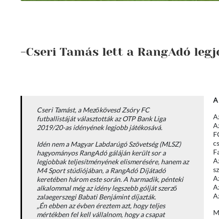
-Cseri Tamás lett a RangAdó legj
A
Cseri Tamást, a Mezőkövesd Zsóry FC
A
futballistáját választották az OTP Bank Liga
A
2019/20-as idényének legjobb játékosává.
FC
c
Idén nem a Magyar Labdarúgó Szövetség (MLSZ)
Fa
hagyományos RangAdó gáláján került sor a
A
legjobbak teljesítményének elismerésére, hanem az
s
M4 Sport stúdiójában, a RangAdó Díjátadó
A
keretében három este során. A harmadik, pénteki
Az
alkalommal még az idény legszebb gólját szerző
A
zalaegerszegi Babati Benjámint díjazták.
„Én ebben az évben éreztem azt, hogy teljes
M
mértékben fel kell vállalnom, hogy a csapat