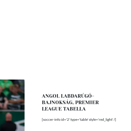
ANGOL LABDARÚGÓ-
BAJNOKSÁG, PREMIER
LEAGUE TABELLA
[soccer-info id='2' type='table' style='red_light' /]