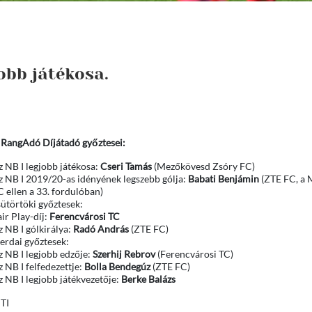
obb játékosa.
 RangAdó Díjátadó győztesei:
z NB I legjobb játékosa:
Cseri Tamás
(Mezőkövesd Zsóry FC)
z NB I 2019/20-as idényének legszebb gólja:
Babati Benjámin
(ZTE FC, a 
 ellen a 33. fordulóban)
sütörtöki győztesek:
ir Play-díj:
Ferencvárosi TC
z NB I gólkirálya:
Radó András
(ZTE FC)
zerdai győztesek:
z NB I legjobb edzője:
Szerhij Rebrov
(Ferencvárosi TC)
 NB I felfedezettje:
Bolla Bendegúz
(ZTE FC)
z NB I legjobb játékvezetője:
Berke Balázs
TI