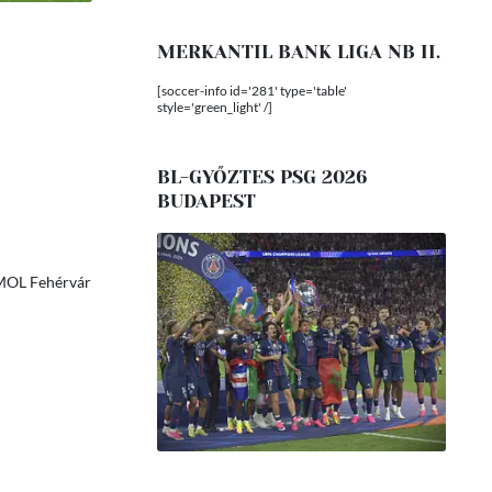
MERKANTIL BANK LIGA NB II.
[soccer-info id='281' type='table'
style='green_light' /]
BL-GYŐZTES PSG 2026
BUDAPEST
MOL Fehérvár