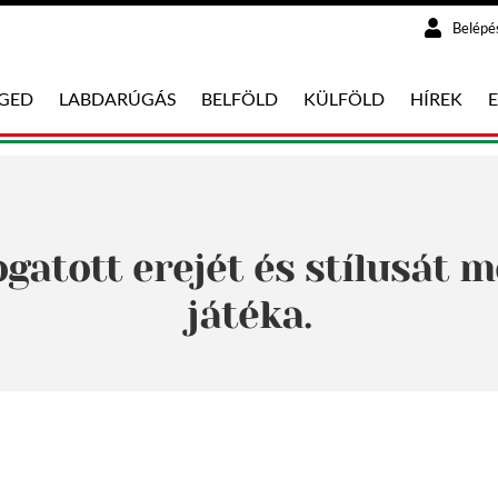
Belépé
EGED
LABDARÚGÁS
BELFÖLD
KÜLFÖLD
HÍREK
ogatott erejét és stílusát
játéka.