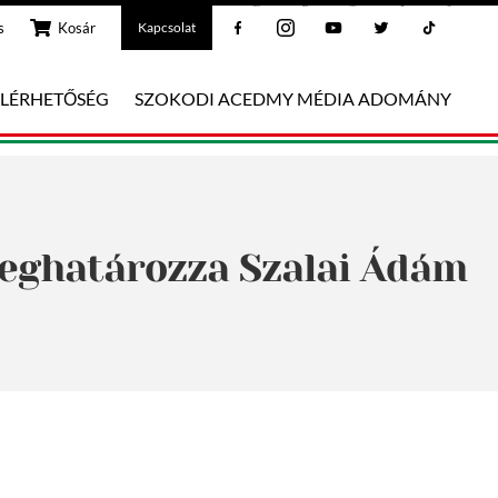
Facebook
Instagram
Youtube
Twitter
Tiktok
s
Kosár
Kapcsolat
ELÉRHETŐSÉG
SZOKODI ACEDMY MÉDIA ADOMÁNY
 meghatározza Szalai Ádám