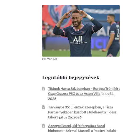
NEYMAR
Legutóbbi bejegyzések
Titánok Harca Salzburgban – Európa Trónjáért
Csap Össze a PSG és az Aston Villa
július 31,
2026
Tusványos 35: Ellenzéki szerepben, a Tisza
Párt árnyékában küzdött a túlélésért a Fidesz
tábora
július 26, 2026
A szegedi zseni, aki felforgatta a hazai
hiphopot – Szirmai Marcell, a Pogány Induló