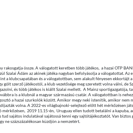
ány rakosgatja össze. A válogatott keretben több játékos, a hazai OTP 
zül Szalai Ádám az akinek játéka nagyban befolyásolja a válogatottat. Az 
int a klubcsapatában és a válogatottban, sem alakult fényesen ekkortájt a 
gólt szerző játékostól, a klub vezetősége meg szeretett volna válni, de 
zolni, és több játékos is kiállt Szalai mellett. A Mainz sportigazgatója, ta
továbbra is a klubnál a magyar származású csatár. A válogatottban is nehe
egosztó a hazai szurkolók között. Amikor megy neki istenítik, amikor nem m
íjazták volna. A 2022-es világbajnoki-selejtező előtt hét mérkőzésen ját
tó mérkőzésen, 2019 11.15-én, Uruguay ellen tudott betalálni a kapuba, a
s tud sajátos indulatával sajátossá tenni egy sajtótájékoztatót. Van biztos
ogy ne százszázalékosan küzdjön a nemzetért.