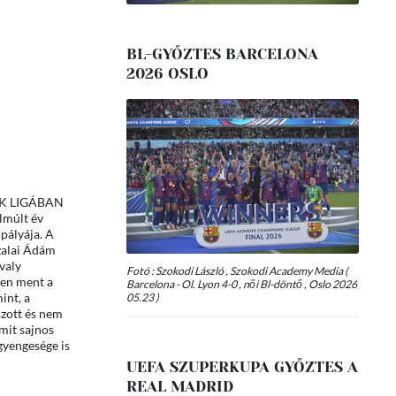
BL-GYŐZTES BARCELONA
2026 OSLO
BANK LIGÁBAN
elmúlt év
pályája. A
Szalai Ádám
valy
Fotó : Szokodi László , Szokodi Academy Media (
zen ment a
Barcelona - Ol. Lyon 4-0 , női Bl-döntő , Oslo 2026
int, a
05.23 )
szott és nem
mit sajnos
 gyengesége is
UEFA SZUPERKUPA GYŐZTES A
REAL MADRID