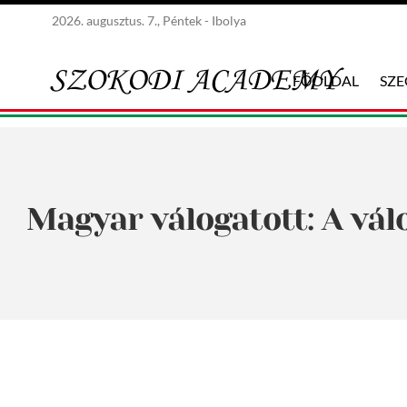
2026. augusztus. 7., Péntek - Ibolya
FŐOLDAL
SZ
Magyar válogatott: A vál