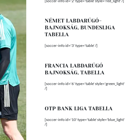
[soccer-info id='2' type='table' style='red_light' /]
NÉMET LABDARÚGÓ-
BAJNOKSÁG, BUNDESLIGA
TABELLA
[soccer-info id='3' type='table' /]
FRANCIA LABDARÚGÓ
BAJNOKSÁG, TABELLA
[soccer-info id='6' type='table' style='green_light'
/]
OTP BANK LIGA TABELLA
[soccer-info id='10' type='table' style='blue_light'
/]