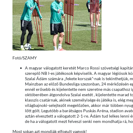
Fotó/SZAMY
A magyar válogatott keretét Marco Rossi szövetségi kapit
szereplő NB I-es játékosok képviselik. A magyar légiósok kö
Szalai Ádám számára „fekete korszak”-nak is tekinthetjük, m
Mainzban az előző Bundesliga szezonban, 24 mérkőzésén egy 
ennél erősebb és kijelentette nem szeretne más csapathoz iga
októberében átgondolva Szalai esetét , kijelentette marad 
klasszis csatárnak, akinek személyisége és játéka is, elég m
világbajnoki-selejtezőt megelőzően, akkor már többen nyugd
lőtt gólt. Legutóbb a barátságos Puskás Aréna, stadion ava
aztán elvesztett a válogatott 2-1-re. Ádám tud lelkes lenni é
de ha a válogatott mezt felveszi senki nem mondhatja rá, h
Most sokan azt mondják elfogult vagyok!