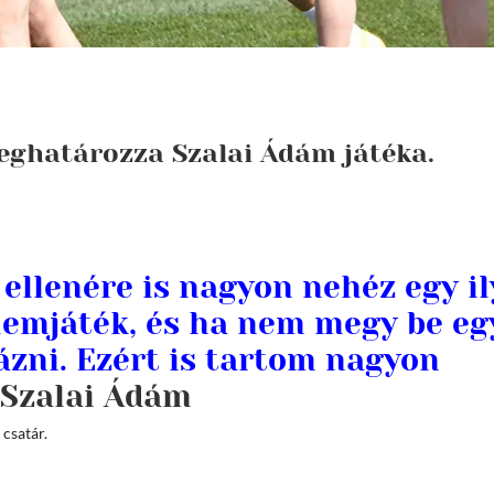
 meghatározza Szalai Ádám játéka.
 ellenére is nagyon nehéz egy i
lemjáték, és ha nem megy be eg
ázni. Ezért is tartom nagyon
Szalai Ádám
csatár.