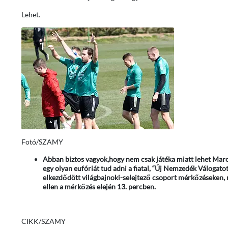
Lehet.
Fotó/SZAMY
Abban biztos vagyok,hogy nem csak játéka miatt lehet Marc
egy olyan eufóriát tud adni a fiatal, “Új Nemzedék Válogat
elkezdődött világbajnoki-selejtező csoport mérkőzéseken, m
ellen a mérkőzés elején 13. percben.
CIKK/SZAMY