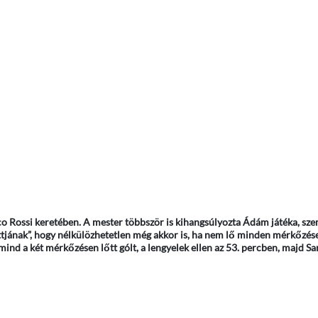
o Rossi keretében. A mester többször is kihangsúlyozta Ádám játéka, sze
ottjának”, hogy nélkülözhetetlen még akkor is, ha nem lő minden mérkőzése
ind a két mérkőzésen lőtt gólt, a lengyelek ellen az 53. percben, majd S