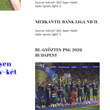
[soccer-info id='281' type='table'
style='green_light' /]
MERKANTIL BANK LIGA NB II.
[soccer-info id='281' type='table'
style='green_light' /]
BL-GYŐZTES PSG 2026
BUDAPEST
lyen
y-két