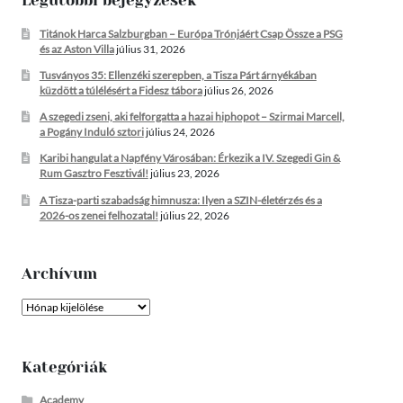
Legutóbbi bejegyzések
Titánok Harca Salzburgban – Európa Trónjáért Csap Össze a PSG
és az Aston Villa
július 31, 2026
Tusványos 35: Ellenzéki szerepben, a Tisza Párt árnyékában
küzdött a túlélésért a Fidesz tábora
július 26, 2026
A szegedi zseni, aki felforgatta a hazai hiphopot – Szirmai Marcell,
a Pogány Induló sztori
július 24, 2026
Karibi hangulat a Napfény Városában: Érkezik a IV. Szegedi Gin &
Rum Gasztro Fesztivál!
július 23, 2026
A Tisza-parti szabadság himnusza: Ilyen a SZIN-életérzés és a
2026-os zenei felhozatal!
július 22, 2026
Archívum
Archívum
Kategóriák
Academy