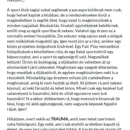
A sport klub tagjai sokat segítenek a parasportolóknak nem csak,
hogy helyet kaptak a klubban, de a rendezvényeken kívül a
magánéletben is segítik őket, hogy ezzel is megkönnyítsék a
minden napjaikat. Bevásárlás, hivatali ügyintézések beleférnek,
említi meg az egyik sportbarát nekem. Valahol úgy érzem ez a
normális emberi hozzáállás. De sokszor még sajnos ezek a dolgok
nem működnek maguktól így. Igen most jön az a rész, amikor egy
közös projekten dolgoztunk Endrével. Egy Fair Play nemzetközi
fotópályázatra készítettem róla, és egy fiatal sportolóról egy
képsorozatot, ami a sport és egészségről szól. Negyedikek
lettünk! Öröm és boldogság, a díjátadón én vehettem át az
elismerésért járó oklevelet. Meghívtam egy szegedi étterembe,
hogy meséljek a díjátadóról, és egyben megköszönjem neki is a
részvételt. Mindaddig úgy éreztem milyen jót cselekedtem a
meghívással, amíg ki nem hozták az ételt. Itt jöttem rá ami nekem
könnyű, az neki fárasztó és lehet kínos. Mivel csak egy kezével tud
valamelyest is használni, kést és villát egyszerre nem tud
használni! N a ekkor döbbentem rá, hogy mennyire kivannak ők
téve, hogy mi akik egészségesek, nem vagyunk képesek figyelni
rájuk. Igen!
Hibáztam, mert nekik ez
TRAUMA
, amit nem lehet szerintem
soha feldolgozni. Egy sokk, ami csak enyhíti az életben kapott új
életet, de nem lesz soha igazi élet többé. A barátságunk igazán itt