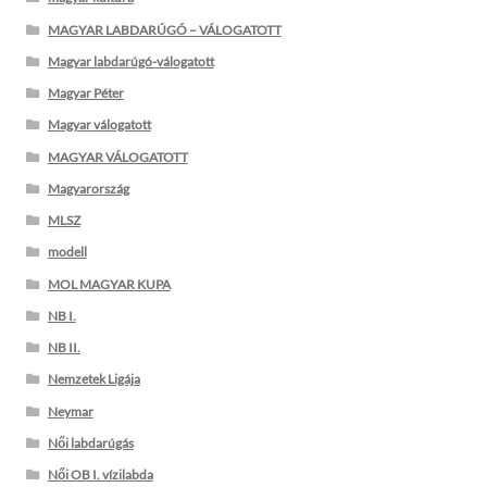
MAGYAR LABDARÚGÓ – VÁLOGATOTT
Magyar labdarúgó-válogatott
Magyar Péter
Magyar válogatott
MAGYAR VÁLOGATOTT
Magyarország
MLSZ
modell
MOL MAGYAR KUPA
NB I.
NB II.
Nemzetek Ligája
Neymar
Női labdarúgás
Női OB I. vízilabda