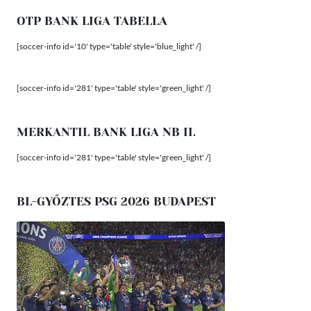
OTP BANK LIGA TABELLA
[soccer-info id='10' type='table' style='blue_light' /]
[soccer-info id='281' type='table' style='green_light' /]
MERKANTIL BANK LIGA NB II.
[soccer-info id='281' type='table' style='green_light' /]
BL-GYŐZTES PSG 2026 BUDAPEST