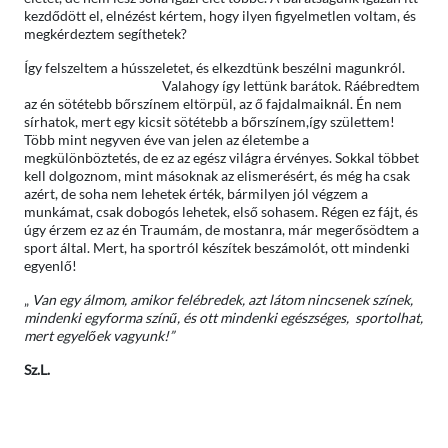
kezdődött el, elnézést kértem, hogy ilyen figyelmetlen voltam, és
megkérdeztem segíthetek?
Így felszeltem a hússzeletet, és elkezdtünk beszélni magunkról.
Valahogy így lettünk barátok. Ráébredtem
az én sötétebb bőrszínem eltörpül, az ő fajdalmaiknál. Én nem
sírhatok, mert egy kicsit sötétebb a bőrszínem,így születtem!
Több mint negyven éve van jelen az életembe a
megkülönböztetés, de ez az egész világra érvényes. Sokkal többet
kell dolgoznom, mint másoknak az elismerésért, és még ha csak
azért, de soha nem lehetek érték, bármilyen jól végzem a
munkámat, csak dobogós lehetek, első sohasem. Régen ez fájt, és
úgy érzem ez az én Traumám, de mostanra, már megerősödtem a
sport által. Mert, ha sportról készítek beszámolót, ott mindenki
egyenlő!
„
Van egy álmom, amikor felébredek, azt látom nincsenek színek,
mindenki egyforma színű, és ott mindenki egészséges, sportolhat,
mert egyelőek vagyunk!”
Sz.L.