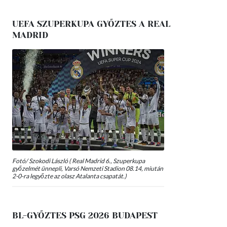
UEFA SZUPERKUPA GYŐZTES A REAL
MADRID
Fotó/ Szokodi László ( Real Madrid 6., Szuperkupa
győzelmét ünnepli, Varsó Nemzeti Stadion 08.14, miután
2-0-ra legyőzte az olasz Atalanta csapatát.)
BL-GYŐZTES PSG 2026 BUDAPEST