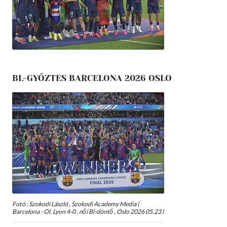
BL-GYŐZTES BARCELONA 2026 OSLO
Fotó : Szokodi László , Szokodi Academy Media (
Barcelona - Ol. Lyon 4-0 , női Bl-döntő , Oslo 2026 05.23 )