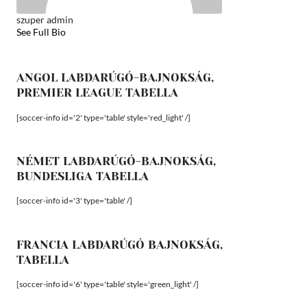
szuper admin
See Full Bio
ANGOL LABDARÚGÓ-BAJNOKSÁG,
PREMIER LEAGUE TABELLA
[soccer-info id='2' type='table' style='red_light' /]
NÉMET LABDARÚGÓ-BAJNOKSÁG,
BUNDESLIGA TABELLA
[soccer-info id='3' type='table' /]
FRANCIA LABDARÚGÓ BAJNOKSÁG,
TABELLA
[soccer-info id='6' type='table' style='green_light' /]