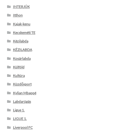
INTERJÚK
Itthon
Kajak-kenu
Kecskeméti TE
Kézilabda
KÉZILABDA
Kosárlabda
Külföld
Kultúra
Küzdősport
Kylian Mbappé
Labdarúgás
Ligue 1.
LIGUE 1.
Liverpool FC