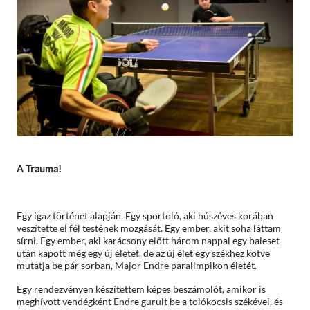
A Trauma!
Egy igaz történet alapján. Egy sportoló, aki húszéves korában
veszítette el fél testének mozgását. Egy ember, akit soha láttam
sírni. Egy ember, aki karácsony előtt három nappal egy baleset
után kapott még egy új életet, de az új élet egy székhez kötve
mutatja be pár sorban, Major Endre paralimpikon életét.
Egy rendezvényen készítettem képes beszámolót, amikor is
meghívott vendégként Endre gurult be a tolókocsis székével, és