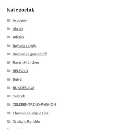
Kategóriák
Academy
Akciók
Atlétika
Bajnokok Ligája
Bajnokok Ligája-döntő
Bayern München
BELFÖLD
Bulvár
BUNDESLIGA
Celebek
CELEBEK-TREND-FASHION
Champions League Final
Cristiano Ronaldo