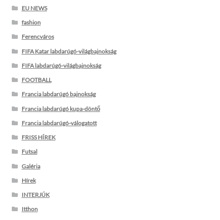
EU NEWS
fashion
Ferencváros
FIFA Katar labdarúgó-világbajnokság
FIFA labdarúgó-világbajnokság
FOOTBALL
Francia labdarúgó bajnokság
Francia labdarúgó kupa-döntő
Francia labdarúgó-válogatott
FRISS HÍREK
Futsal
Galéria
Hírek
INTERJÚK
Itthon