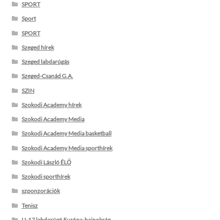
SPORT
Sport
SPORT
Szeged hírek
Szeged labdarúgás
Szeged-Csanád G.A.
SZIN
Szokodi Academy hírek
Szokodi Academy Media
Szokodi Academy Media basketball
Szokodi Academy Media sporthírek
Szokodi László ÉLŐ
Szokodi sporthírek
szponzorációk
Tenisz
U-17 labdarúgó Európa-bajnokság