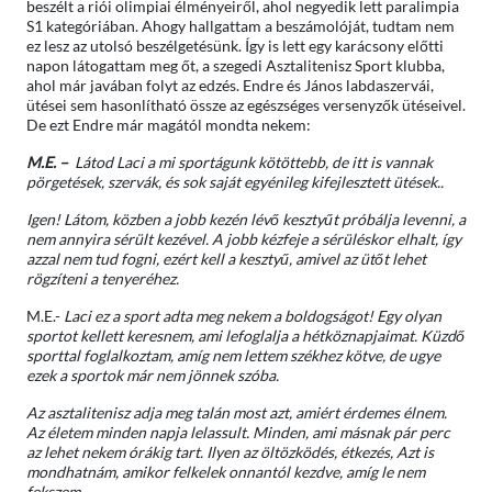
beszélt a riói olimpiai élményeiről, ahol negyedik lett paralimpia
S1 kategóriában. Ahogy hallgattam a beszámolóját, tudtam nem
ez lesz az utolsó beszélgetésünk. Így is lett egy karácsony előtti
napon látogattam meg őt, a szegedi Asztalitenisz Sport klubba,
ahol már javában folyt az edzés. Endre és János labdaszervái,
ütései sem hasonlítható össze az egészséges versenyzők ütéseivel.
De ezt Endre már magától mondta nekem:
M.E. –
Látod Laci a mi sportágunk kötöttebb, de itt is vannak
pörgetések, szervák, és sok saját egyénileg kifejlesztett ütések
..
Igen! Látom, közben a jobb kezén lévő kesztyűt próbálja levenni, a
nem annyira sérült kezével. A jobb kézfeje a sérüléskor elhalt, így
azzal nem tud fogni, ezért kell a kesztyű, amivel az ütőt lehet
rögzíteni a tenyeréhez.
M.E.-
Laci ez a sport adta meg nekem a boldogságot! Egy olyan
sportot kellett keresnem, ami lefoglalja a hétköznapjaimat. Küzdő
sporttal foglalkoztam, amíg nem lettem székhez kötve, de ugye
ezek a sportok már nem jönnek szóba.
Az asztalitenisz adja meg talán most azt, amiért érdemes élnem.
Az életem minden napja lelassult. Minden, ami másnak pár perc
az lehet
nekem órákig tart. Ilyen az öltözködés, étkezés, Azt is
mondhatnám, amikor felkelek onnantól kezdve, amíg le nem
fekszem. „