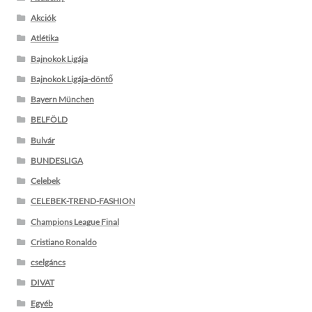
Akciók
Atlétika
Bajnokok Ligája
Bajnokok Ligája-döntő
Bayern München
BELFÖLD
Bulvár
BUNDESLIGA
Celebek
CELEBEK-TREND-FASHION
Champions League Final
Cristiano Ronaldo
cselgáncs
DIVAT
Egyéb