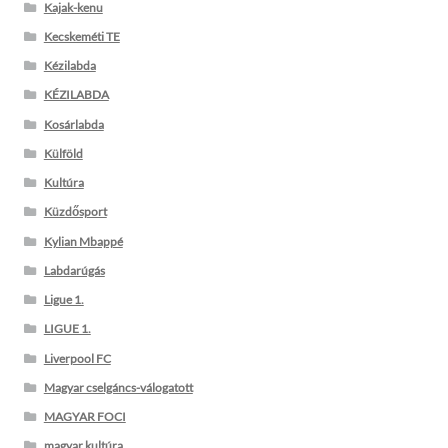
Kajak-kenu
Kecskeméti TE
Kézilabda
KÉZILABDA
Kosárlabda
Külföld
Kultúra
Küzdősport
Kylian Mbappé
Labdarúgás
Ligue 1.
LIGUE 1.
Liverpool FC
Magyar cselgáncs-válogatott
MAGYAR FOCI
magyar kultúra