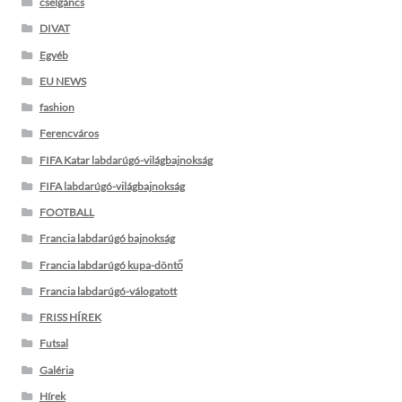
cselgáncs
DIVAT
Egyéb
EU NEWS
fashion
Ferencváros
FIFA Katar labdarúgó-világbajnokság
FIFA labdarúgó-világbajnokság
FOOTBALL
Francia labdarúgó bajnokság
Francia labdarúgó kupa-döntő
Francia labdarúgó-válogatott
FRISS HÍREK
Futsal
Galéria
Hírek