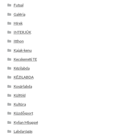
Futsal
Galéria
Hírek
INTERJÚK
Itthon
Kajak-kenu
Kecskeméti TE
Kézilabda
KÉZILABDA
Kosárlabda
Külföld
Kultúra
Küzdősport
Kylian Mbappé
Labdarúgás