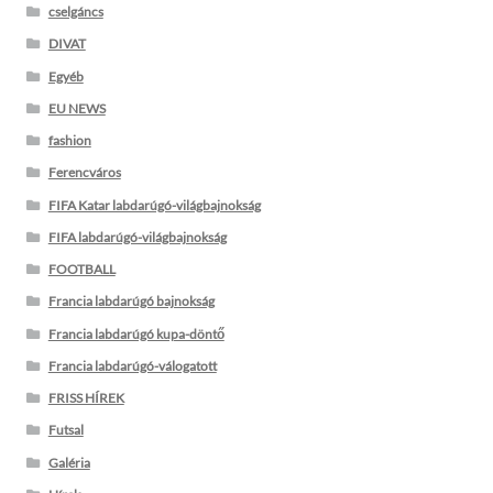
cselgáncs
DIVAT
Egyéb
EU NEWS
fashion
Ferencváros
FIFA Katar labdarúgó-világbajnokság
FIFA labdarúgó-világbajnokság
FOOTBALL
Francia labdarúgó bajnokság
Francia labdarúgó kupa-döntő
Francia labdarúgó-válogatott
FRISS HÍREK
Futsal
Galéria