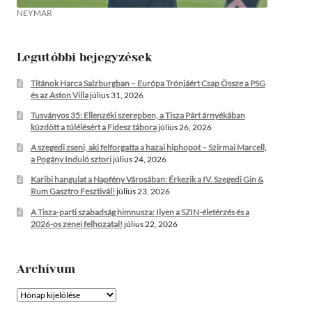
NEYMAR
Legutóbbi bejegyzések
Titánok Harca Salzburgban – Európa Trónjáért Csap Össze a PSG
és az Aston Villa
július 31, 2026
Tusványos 35: Ellenzéki szerepben, a Tisza Párt árnyékában
küzdött a túlélésért a Fidesz tábora
július 26, 2026
A szegedi zseni, aki felforgatta a hazai hiphopot – Szirmai Marcell,
a Pogány Induló sztori
július 24, 2026
Karibi hangulat a Napfény Városában: Érkezik a IV. Szegedi Gin &
Rum Gasztro Fesztivál!
július 23, 2026
A Tisza-parti szabadság himnusza: Ilyen a SZIN-életérzés és a
2026-os zenei felhozatal!
július 22, 2026
Archívum
Archívum