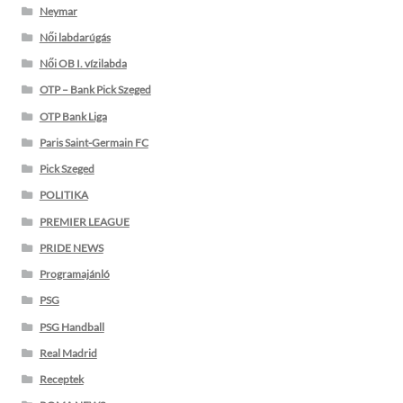
Neymar
Női labdarúgás
Női OB I. vízilabda
OTP – Bank Pick Szeged
OTP Bank Liga
Paris Saint-Germain FC
Pick Szeged
POLITIKA
PREMIER LEAGUE
PRIDE NEWS
Programajánló
PSG
PSG Handball
Real Madrid
Receptek