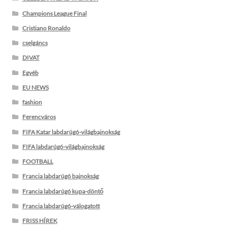
Champions League Final
Cristiano Ronaldo
cselgáncs
DIVAT
Egyéb
EU NEWS
fashion
Ferencváros
FIFA Katar labdarúgó-világbajnokság
FIFA labdarúgó-világbajnokság
FOOTBALL
Francia labdarúgó bajnokság
Francia labdarúgó kupa-döntő
Francia labdarúgó-válogatott
FRISS HÍREK