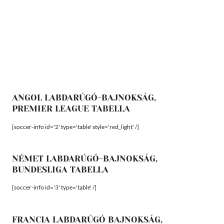
ANGOL LABDARÚGÓ-BAJNOKSÁG,
PREMIER LEAGUE TABELLA
[soccer-info id='2' type='table' style='red_light' /]
NÉMET LABDARÚGÓ-BAJNOKSÁG,
BUNDESLIGA TABELLA
[soccer-info id='3' type='table' /]
FRANCIA LABDARÚGÓ BAJNOKSÁG,