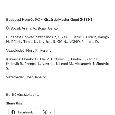
Budapest Honvéd FC – Kisvárda Master Good 2-1 (1-1)
Új Bozsik Aréna, V.: Bogár Gergő
Budapest Honvéd: Szappanos P., Lukas K., Batik B., Hidi P., Balogh
N., Bőle L., Tamás K., Lovric I., lUKIC N., NONO, Pantelic D.
Vezetőedző: Horváth Ferenc
Kisvárda: Dombó D., Hej V., Cirkovic L., Bumba C., Zlicic L.,
Melnyik B., Prenga H., Navratil J., Leoni M., Mesanovic J., Simovic
S.
Vezetőedző: Joao Janeiro
Borítókép/Szokodi L.
Share this:
Facebook
X