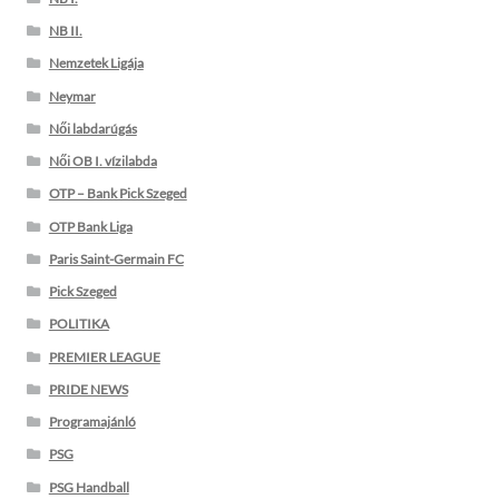
NB II.
Nemzetek Ligája
Neymar
Női labdarúgás
Női OB I. vízilabda
OTP – Bank Pick Szeged
OTP Bank Liga
Paris Saint-Germain FC
Pick Szeged
POLITIKA
PREMIER LEAGUE
PRIDE NEWS
Programajánló
PSG
PSG Handball