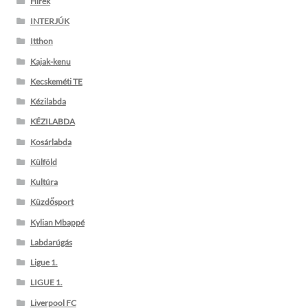
Hírek
INTERJÚK
Itthon
Kajak-kenu
Kecskeméti TE
Kézilabda
KÉZILABDA
Kosárlabda
Külföld
Kultúra
Küzdősport
Kylian Mbappé
Labdarúgás
Ligue 1.
LIGUE 1.
Liverpool FC