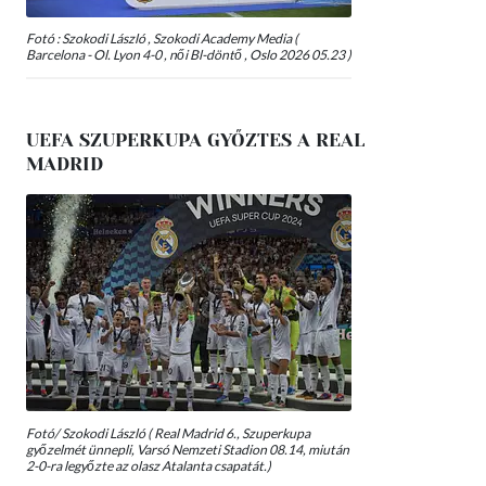
Fotó : Szokodi László , Szokodi Academy Media (
Barcelona - Ol. Lyon 4-0 , női Bl-döntő , Oslo 2026 05.23 )
UEFA SZUPERKUPA GYŐZTES A REAL
MADRID
Fotó/ Szokodi László ( Real Madrid 6., Szuperkupa
győzelmét ünnepli, Varsó Nemzeti Stadion 08.14, miután
2-0-ra legyőzte az olasz Atalanta csapatát.)