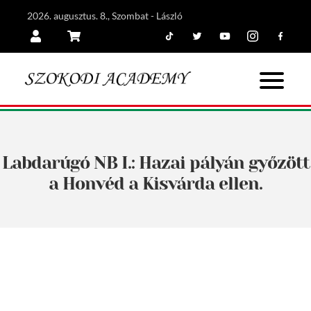
2026. augusztus. 8., Szombat - László
Tiktok
Twitter
Youtube
Instagram
Facebook
Belépés
Kosár
Labdarúgó NB I.: Hazai pályán győzött
a Honvéd a Kisvárda ellen.