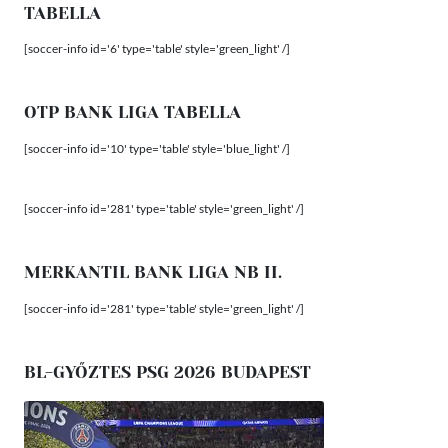
TABELLA
[soccer-info id='6' type='table' style='green_light' /]
OTP BANK LIGA TABELLA
[soccer-info id='10' type='table' style='blue_light' /]
[soccer-info id='281' type='table' style='green_light' /]
MERKANTIL BANK LIGA NB II.
[soccer-info id='281' type='table' style='green_light' /]
BL-GYŐZTES PSG 2026 BUDAPEST