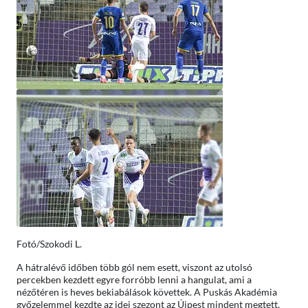
Fotó/Szokodi L.
A hátralévő időben több gól nem esett, viszont az utolsó
percekben kezdett egyre forróbb lenni a hangulat, ami a
nézőtéren is heves bekiabálások követtek. A Puskás Akadémia
győzelemmel kezdte az idei szezont az Újpest mindent megtett,