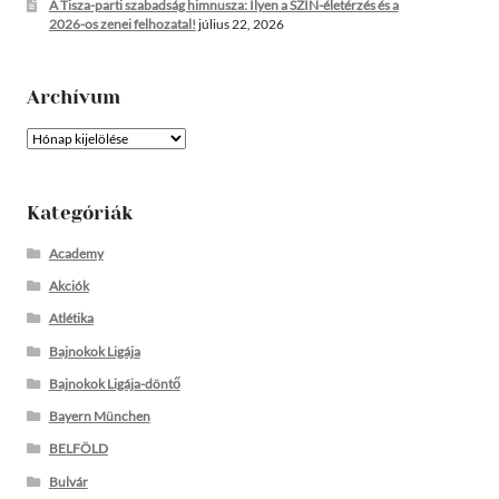
A Tisza-parti szabadság himnusza: Ilyen a SZIN-életérzés és a
2026-os zenei felhozatal!
július 22, 2026
Archívum
Archívum
Kategóriák
Academy
Akciók
Atlétika
Bajnokok Ligája
Bajnokok Ligája-döntő
Bayern München
BELFÖLD
Bulvár