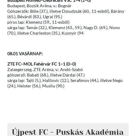
Budapest Honvéd–Debreceni VSC 1–4 (1–0)
Budapest, Bozsik Aréna, v.: Bognár
Gólszerzők: Bőle (37.), illetve Dzsudzsák (60., 11-esből), Bárány
(65.), Bévárdi (83.), Ugrai (95.)
piros lap: Klemenz (59., 11-esből)
sárga lap: Tamás (32.), Klemenz (43., 59.), Nagy D. (69.), Nono
(70.), illetve Charleston (35.), Kusnyír (94
08.01 VASÁRNAP:
ZTE FC–MOL Fehérvár FC 1–1 (0–0)
Zalaegerszeg, ZTE Aréna, v.: Andó-Szabó
gólszerző: Babati (68.), illetve Dárdai (47.)
sárga lap: Tajti (5.), Halilovic (12.), Serafimov (44.), illetve Nego
(24.), Heister (56.), Musliu (90.)
Újpest FC - Puskás Akadémia