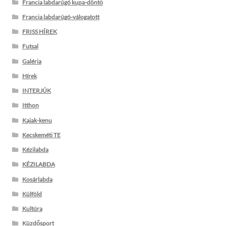
Francia labdarúgó kupa-döntő
Francia labdarúgó-válogatott
FRISS HÍREK
Futsal
Galéria
Hírek
INTERJÚK
Itthon
Kajak-kenu
Kecskeméti TE
Kézilabda
KÉZILABDA
Kosárlabda
Külföld
Kultúra
Küzdősport