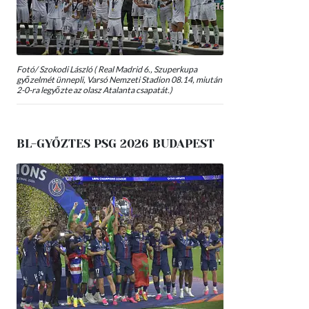
Fotó/ Szokodi László ( Real Madrid 6., Szuperkupa
győzelmét ünnepli, Varsó Nemzeti Stadion 08.14, miután
2-0-ra legyőzte az olasz Atalanta csapatát.)
BL-GYŐZTES PSG 2026 BUDAPEST