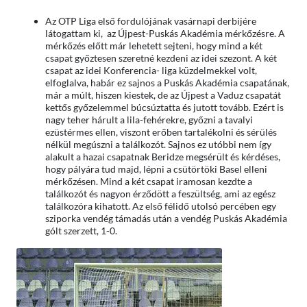
Az OTP Liga első fordulójának vasárnapi derbijére
látogattam ki, az Újpest-Puskás Akadémia mérkőzésre. A
mérkőzés előtt már lehetett sejteni, hogy mind a két
csapat győztesen szeretné kezdeni az idei szezont. A két
csapat az idei Konferencia- liga küzdelmekkel volt,
elfoglalva, habár ez sajnos a Puskás Akadémia csapatának,
már a múlt, hiszen kiestek, de az Újpest a Vaduz csapatát
kettős győzelemmel búcsúztatta és jutott tovább. Ezért is
nagy teher hárult a lila-fehérekre, győzni a tavalyi
ezüstérmes ellen, viszont erőben tartalékolni és sérülés
nélkül megúszni a találkozót. Sajnos ez utóbbi nem így
alakult a hazai csapatnak Beridze megsérült és kérdéses,
hogy pályára tud majd, lépni a csütörtöki Basel elleni
mérkőzésen. Mind a két csapat iramosan kezdte a
találkozót és nagyon érződött a feszültség, ami az egész
találkozóra kihatott. Az első félidő utolsó percében egy
sziporka vendég támadás után a vendég Puskás Akadémia
gólt szerzett, 1-0.