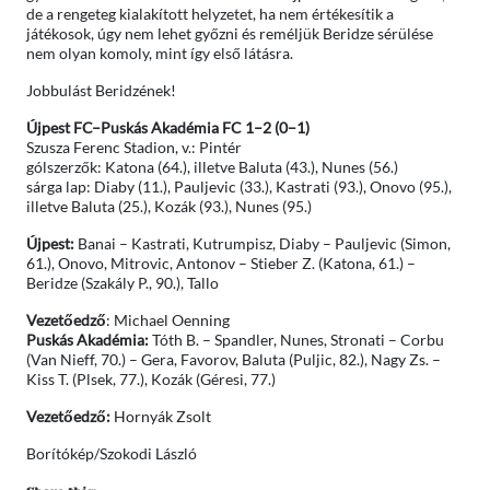
de a rengeteg kialakított helyzetet, ha nem értékesítik a
játékosok, úgy nem lehet győzni és reméljük Beridze sérülése
nem olyan komoly, mint így első látásra.
Jobbulást Beridzének!
Újpest FC–Puskás Akadémia FC 1–2 (0–1)
Szusza Ferenc Stadion, v.: Pintér
gólszerzők: Katona (64.), illetve Baluta (43.), Nunes (56.)
sárga lap: Diaby (11.), Pauljevic (33.), Kastrati (93.), Onovo (95.),
illetve Baluta (25.), Kozák (93.), Nunes (95.)
Újpest:
Banai – Kastrati, Kutrumpisz, Diaby – Pauljevic (Simon,
61.), Onovo, Mitrovic, Antonov – Stieber Z. (Katona, 61.) –
Beridze (Szakály P., 90.), Tallo
Vezetőedző
: Michael Oenning
Puskás Akadémia:
Tóth B. – Spandler, Nunes, Stronati – Corbu
(Van Nieff, 70.) – Gera, Favorov, Baluta (Puljic, 82.), Nagy Zs. –
Kiss T. (Plsek, 77.), Kozák (Géresi, 77.)
Vezetőedző:
Hornyák Zsolt
Borítókép/Szokodi László