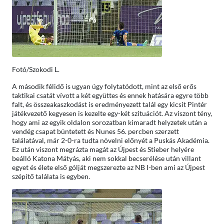
Fotó/Szokodi L.
A második félidő is ugyan úgy folytatódott, mint az első erős
taktikai csatát vívott a két együttes és ennek hatására egyre több
falt, és összeakaszkodást is eredményezett talál egy kicsit Pintér
játékvezető kegyesen is kezelte egy-két szituációt. Az viszont tény,
hogy ami az egyik oldalon sorozatban kimaradt helyzetek után a
vendég csapat büntetett és Nunes 56. percben szerzett
találatával, már 2-0-ra tudta növelni előnyét a Puskás Akadémia.
Ez után viszont megrázta magát az Újpest és Stieber helyére
beálló Katona Mátyás, aki nem sokkal becserélése után villant
egyet és élete első gólját megszerezte az NB I-ben ami az Újpest
szépítő találata is egyben.