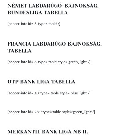
NÉMET LABDARÚGÓ-BAJNOKSÁG,
BUNDESLIGA TABELLA
[soccer-info id='3' type='table' /]
FRANCIA LABDARÚGÓ BAJNOKSÁG,
TABELLA
[soccer-info id='6' type='table' style='green_light' /]
OTP BANK LIGA TABELLA
[soccer-info id='10' type='table' style='blue_light' /]
[soccer-info id='281' type='table' style='green_light' /]
MERKANTIL BANK LIGA NB II.