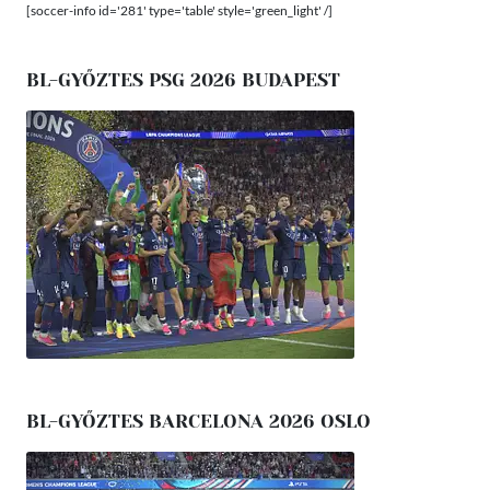
[soccer-info id='281' type='table' style='green_light' /]
BL-GYŐZTES PSG 2026 BUDAPEST
BL-GYŐZTES BARCELONA 2026 OSLO