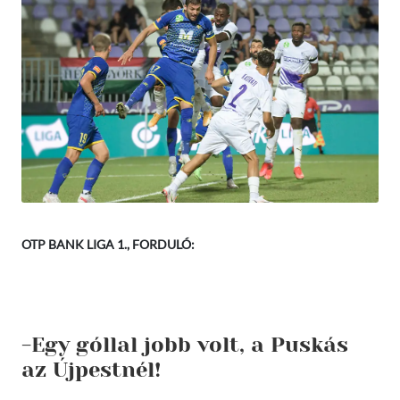
OTP BANK LIGA 1., FORDULÓ:
-Egy góllal jobb volt, a Puskás
az Újpestnél!