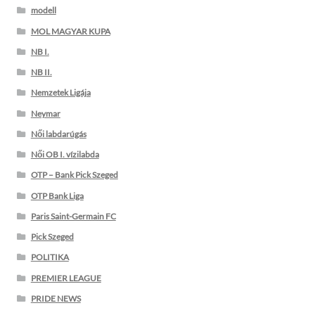
modell
MOL MAGYAR KUPA
NB I.
NB II.
Nemzetek Ligája
Neymar
Női labdarúgás
Női OB I. vízilabda
OTP – Bank Pick Szeged
OTP Bank Liga
Paris Saint-Germain FC
Pick Szeged
POLITIKA
PREMIER LEAGUE
PRIDE NEWS