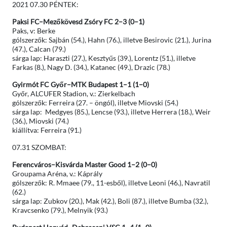
2021 07.30 PÉNTEK:
Paksi FC–Mezőkövesd Zsóry FC 2–3 (0–1)
Paks, v: Berke
gólszerzők: Sajbán (54.), Hahn (76.), illetve Besirovic (21.), Jurina
(47.), Calcan (79.)
sárga lap: Haraszti (27.), Kesztyűs (39.), Lorentz (51.), illetve
Farkas (8.), Nagy D. (34.), Katanec (49.), Drazic (78.)
Gyirmót FC Győr–MTK Budapest 1–1 (1–0)
Győr, ALCUFER Stadion, v.: Zierkelbach
gólszerzők: Ferreira (27. – öngól), illetve Miovski (54.)
sárga lap: Medgyes (85.), Lencse (93.), illetve Herrera (18.), Weir
(36.), Miovski (74.)
kiállítva: Ferreira (91.)
07.31 SZOMBAT:
Ferencváros–Kisvárda Master Good 1–2 (0–0)
Groupama Aréna, v.: Káprály
gólszerzők: R. Mmaee (79., 11-esből), illetve Leoni (46.), Navratil
(62.)
sárga lap: Zubkov (20.), Mak (42.), Boli (87.), illetve Bumba (32.),
Kravcsenko (79.), Melnyik (93.)