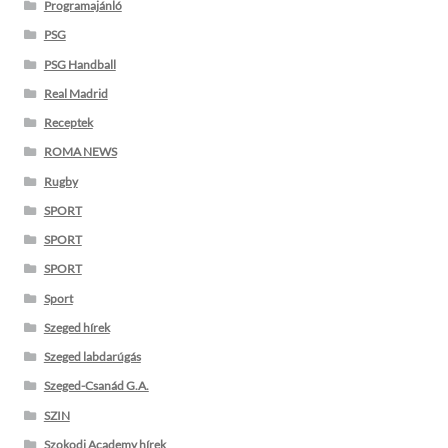
Programajánló
PSG
PSG Handball
Real Madrid
Receptek
ROMA NEWS
Rugby
SPORT
SPORT
SPORT
Sport
Szeged hírek
Szeged labdarúgás
Szeged-Csanád G.A.
SZIN
Szokodi Academy hírek