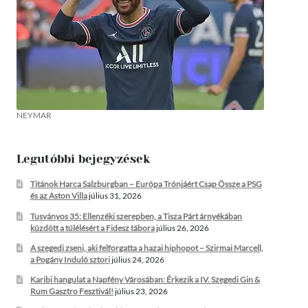
NEYMAR
Legutóbbi bejegyzések
Titánok Harca Salzburgban – Európa Trónjáért Csap Össze a PSG
és az Aston Villa
július 31, 2026
Tusványos 35: Ellenzéki szerepben, a Tisza Párt árnyékában
küzdött a túlélésért a Fidesz tábora
július 26, 2026
A szegedi zseni, aki felforgatta a hazai hiphopot – Szirmai Marcell,
a Pogány Induló sztori
július 24, 2026
Karibi hangulat a Napfény Városában: Érkezik a IV. Szegedi Gin &
Rum Gasztro Fesztivál!
július 23, 2026