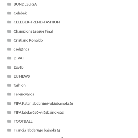
BUNDESLIGA
Celebek
CELEBEK-TREND-FASHION
Champions League Final
Cristiano Ronaldo
cselgáncs
DIVAT
Egyéb
EU NEWS
fashion
Ferencváros
FIFA Katar labdarúgó-világbajnokság
FIFA labdarúgó-világbajnokság
FOOTBALL
Francia labdarúgó bajnokság