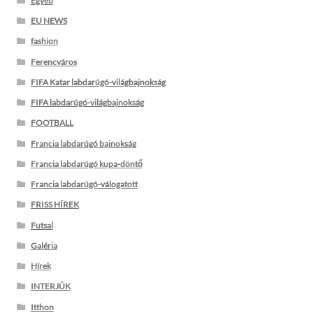
Egyéb
EU NEWS
fashion
Ferencváros
FIFA Katar labdarúgó-világbajnokság
FIFA labdarúgó-világbajnokság
FOOTBALL
Francia labdarúgó bajnokság
Francia labdarúgó kupa-döntő
Francia labdarúgó-válogatott
FRISS HÍREK
Futsal
Galéria
Hírek
INTERJÚK
Itthon