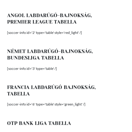
ANGOL LABDARÚGÓ-BAJNOKSÁG,
PREMIER LEAGUE TABELLA
[soccer-info id='2' type='table' style='red_light' /]
NÉMET LABDARÚGÓ-BAJNOKSÁG,
BUNDESLIGA TABELLA
[soccer-info id='3' type='table' /]
FRANCIA LABDARÚGÓ BAJNOKSÁG,
TABELLA
[soccer-info id='6' type='table' style='green_light' /]
OTP BANK LIGA TABELLA