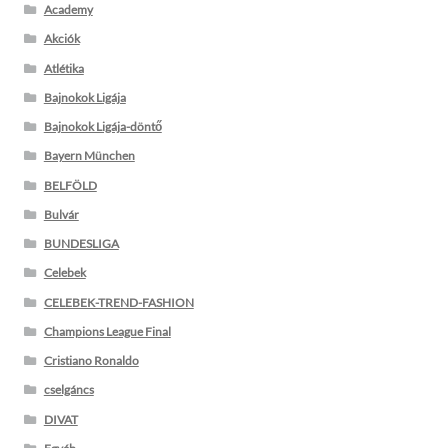
Academy
Akciók
Atlétika
Bajnokok Ligája
Bajnokok Ligája-döntő
Bayern München
BELFÖLD
Bulvár
BUNDESLIGA
Celebek
CELEBEK-TREND-FASHION
Champions League Final
Cristiano Ronaldo
cselgáncs
DIVAT