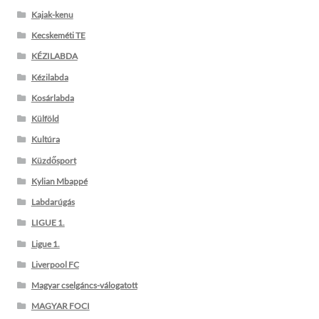
Kajak-kenu
Kecskeméti TE
KÉZILABDA
Kézilabda
Kosárlabda
Külföld
Kultúra
Küzdősport
Kylian Mbappé
Labdarúgás
LIGUE 1.
Ligue 1.
Liverpool FC
Magyar cselgáncs-válogatott
MAGYAR FOCI