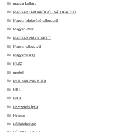
magyar kultúra
MAGYAR LABDARÚGÓ – VÁLOGATOTT
Magyar labdarúgó-válogatott
Magyar Péter
MAGYAR VÁLOGATOTT
Magyar válogatott
Magyarország
MLSZ
modell
MOL MAGYAR KUPA
NB I.
NB II.
Nemzetek Ligája
Neymar
Női labdarúgás