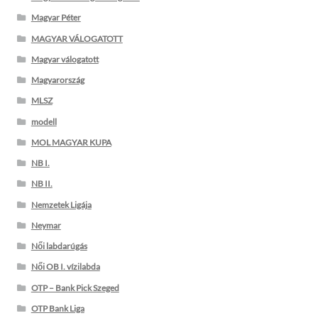
Magyar Péter
MAGYAR VÁLOGATOTT
Magyar válogatott
Magyarország
MLSZ
modell
MOL MAGYAR KUPA
NB I.
NB II.
Nemzetek Ligája
Neymar
Női labdarúgás
Női OB I. vízilabda
OTP – Bank Pick Szeged
OTP Bank Liga