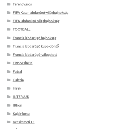
Ferencváros
FIFA Katar labdarúgó-világbajnokság
FIFA labdarúgó-világbajnokság
FOOTBALL
Francia labdarúgó bajnokság
Francia labdarúgó kupa-döntő
Francia labdarúgó-válogatott
FRISS HÍREK
Futsal
Galéria
Hírek
INTERJÚK
Itthon
Kajak-kenu
Kecskeméti TE