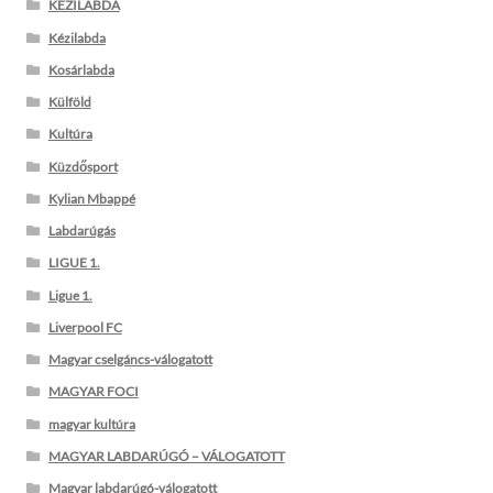
KÉZILABDA
Kézilabda
Kosárlabda
Külföld
Kultúra
Küzdősport
Kylian Mbappé
Labdarúgás
LIGUE 1.
Ligue 1.
Liverpool FC
Magyar cselgáncs-válogatott
MAGYAR FOCI
magyar kultúra
MAGYAR LABDARÚGÓ – VÁLOGATOTT
Magyar labdarúgó-válogatott