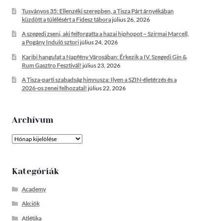
Tusványos 35: Ellenzéki szerepben, a Tisza Párt árnyékában
küzdött a túlélésért a Fidesz tábora
július 26, 2026
A szegedi zseni, aki felforgatta a hazai hiphopot – Szirmai Marcell,
a Pogány Induló sztori
július 24, 2026
Karibi hangulat a Napfény Városában: Érkezik a IV. Szegedi Gin &
Rum Gasztro Fesztivál!
július 23, 2026
A Tisza-parti szabadság himnusza: Ilyen a SZIN-életérzés és a
2026-os zenei felhozatal!
július 22, 2026
Archívum
Archívum
Kategóriák
Academy
Akciók
Atlétika