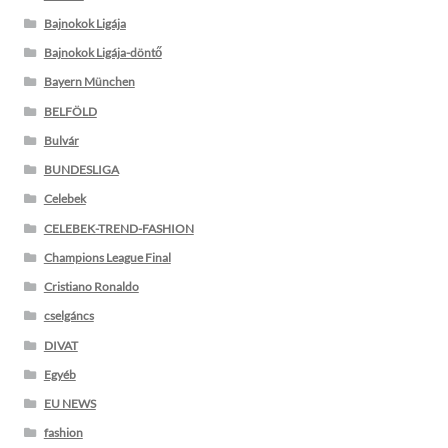
Bajnokok Ligája
Bajnokok Ligája-döntő
Bayern München
BELFÖLD
Bulvár
BUNDESLIGA
Celebek
CELEBEK-TREND-FASHION
Champions League Final
Cristiano Ronaldo
cselgáncs
DIVAT
Egyéb
EU NEWS
fashion