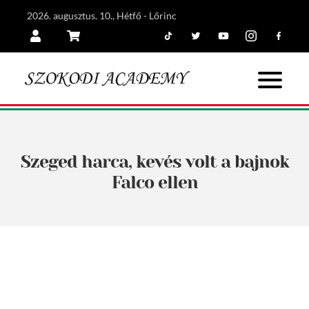
2026. augusztus. 10., Hétfő - Lőrinc
Tiktok
Twitter
Youtube
Instagram
Facebook
Belépés
Kosár
Szeged harca, kevés volt a bajnok
Falco ellen