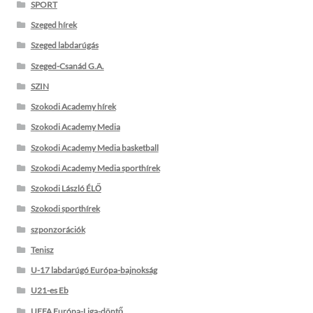
SPORT
Szeged hírek
Szeged labdarúgás
Szeged-Csanád G.A.
SZIN
Szokodi Academy hírek
Szokodi Academy Media
Szokodi Academy Media basketball
Szokodi Academy Media sporthírek
Szokodi László ÉLŐ
Szokodi sporthírek
szponzorációk
Tenisz
U-17 labdarúgó Európa-bajnokság
U21-es Eb
UEFA Európa-Liga-döntő