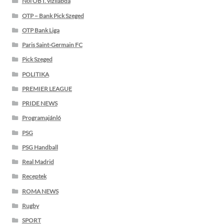
Női OB I. vízilabda
OTP – Bank Pick Szeged
OTP Bank Liga
Paris Saint-Germain FC
Pick Szeged
POLITIKA
PREMIER LEAGUE
PRIDE NEWS
Programajánló
PSG
PSG Handball
Real Madrid
Receptek
ROMA NEWS
Rugby
SPORT