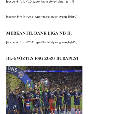
[soccer-info id='10' type='table' style='blue_light' /]
[soccer-info id='281' type='table' style='green_light' /]
MERKANTIL BANK LIGA NB II.
[soccer-info id='281' type='table' style='green_light' /]
BL-GYŐZTES PSG 2026 BUDAPEST