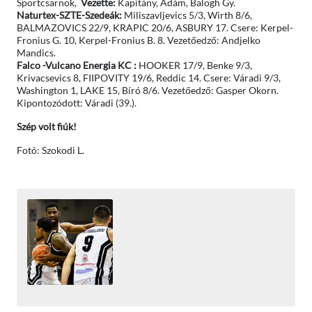
Sportcsarnok,
Vezette:
Kapitány, Ádám, Balogh Gy.
Naturtex-SZTE-Szedeák:
Miliszavljevics 5/3, Wirth 8/6,
BALMAZOVICS 22/9, KRAPIC 20/6, ASBURY 17. Csere: Kerpel-
Fronius G. 10, Kerpel-Fronius B. 8. Vezetőedző: Andjelko
Mandics.
Falco -Vulcano Energia KC :
HOOKER 17/9, Benke 9/3,
Krivacsevics 8, FIIPOVITY 19/6, Reddic 14. Csere: Váradi 9/3,
Washington 1, LAKE 15, Bíró 8/6. Vezetőedző: Gasper Okorn.
Kipontozódott: Váradi (39.).
Szép volt fiúk!
Fotó: Szokodi L.