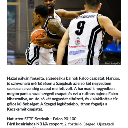
Hazai pályán fogadta, a Szedeák a bajnok Falco csapatát. Harcos,
jó színvonalú mérkőzésen a Szegdeák az első két negyedben
szorosan a vendég csapat mellett volt. A harmadik negyedben
megtorpant a hazai szegedi csapat, és ezt a rutinos bajnok Falco
kihasználva, az utolsó két negyedet elhúzott, és kialakította a tíz
gólos különbséget. A Szeged legközelebb, itthon fogadja a
Kecskemét csapatát.
Naturtex-SZTE-Szedeák – Falco 90-100
Férfi kosárlabda NB I/A csoport,
2. forduló. Szeged, Újszegedi