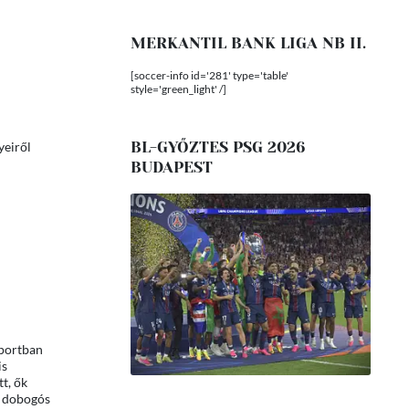
MERKANTIL BANK LIGA NB II.
[soccer-info id='281' type='table'
style='green_light' /]
BL-GYŐZTES PSG 2026
yeiről
BUDAPEST
sportban
is
t, ők
y dobogós