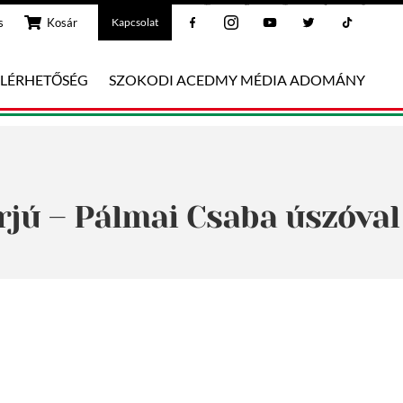
Facebook
Instagram
Youtube
Twitter
Tiktok
s
Kosár
Kapcsolat
ELÉRHETŐSÉG
SZOKODI ACEDMY MÉDIA ADOMÁNY
rjú – Pálmai Csaba úszóval