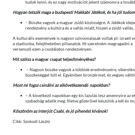
tudok lenni, és ez nagy motivációt jelent számomra a tovább
Hogyan tetszik maga a budapesti Makkabi Játékok, és ha jól tudom va
– Büszke vagyok a magyar zsidó közösségre. A Játékok idej
rendezvény a kultúra és a vallás miatt, hiszen a zsidó vallás
A kulturális események is nagyon színvonalasak voltak pl: izra
a stadionba, felejthetetlen pillanatok. Itt szeretném megragad
versenyző ezen a csodálatos rendezvényen.
Mit szólsz a magyar csapat teljesítményéhez?
– Nagyon büszke vagyok a többiek eredményeire, sikereikn
büszkeséggel tölt el. Egyéniben bronzérmet, és vegyes vált
Most mi fogsz csinálni az elkövetkezendő napokban?
– A következő napokban egy kis lazulás lesz amennyire az e
szabadság adatik meg. Illetve gőzerővel készülök a két év 
Köszönöm az interjút Csabi, és jó pihenést kívánok!
Cikk: Szokodi László