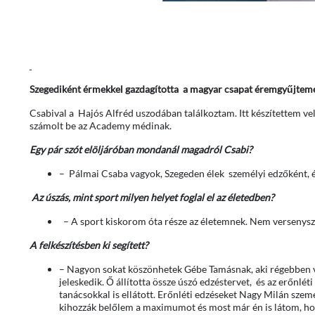
Szegediként érmekkel gazdagította a magyar csapat éremgyűjtemé
Csabival a Hajós Alfréd uszodában találkoztam. Itt készítettem vel
számolt be az Academy médinak.
Egy pár szót elöljáróban mondanál magadról Csabi?
– Pálmai Csaba vagyok, Szegeden élek személyi edzőként, 
Az úszás, mint sport milyen helyet foglal el az életedben?
– A sport kiskorom óta része az életemnek. Nem versenyszer
A felkészítésben ki segített?
– Nagyon sokat köszönhetek Gébe Tamásnak, aki régebben 
jeleskedik. Ő állította össze úszó edzéstervet, és az erőnlét
tanácsokkal is ellátott. Erőnléti edzéseket Nagy Milán szemé
kihozzák belőlem a maximumot és most már én is látom, ho