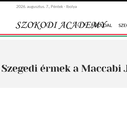
2026. augusztus. 7., Péntek - Ibolya
FŐOLDAL
SZ
Szegedi érmek a Maccabi J