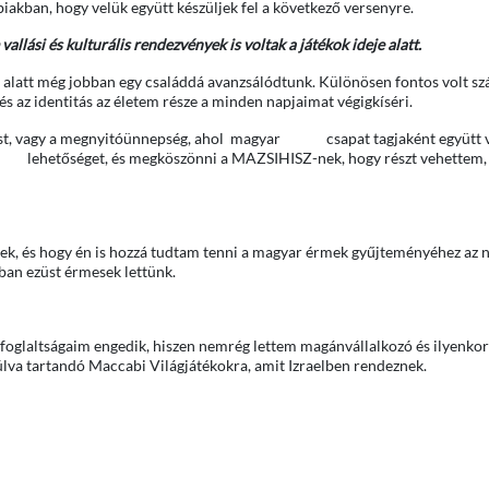
iakban, hogy velük együtt készüljek fel a következő versenyre.
llási és kulturális rendezvények is voltak a játékok ideje alatt.
e alatt még jobban egy családdá avanzsálódtunk. Különösen fontos volt s
, és az identitás az életem része a minden napjaimat végigkíséri.
eli est, vagy a megnyitóünnepség, ahol magyar csapat tagjaként együtt 
ni a lehetőséget, és megköszönni a MAZSIHISZ-nek, hogy részt vehettem,
ek, és hogy én is hozzá tudtam tenni a magyar érmek gyűjteményéhez az 
óban ezüst érmesek lettünk.
lfoglaltságaim engedik, hiszen nemrég lettem magánvállalkozó és ilyenko
múlva tartandó Maccabi Világjátékokra, amit Izraelben rendeznek.