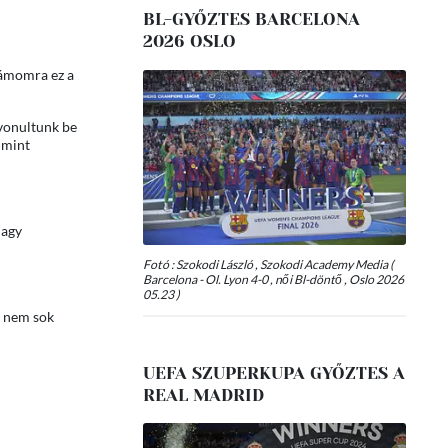
BL-GYŐZTES BARCELONA
2026 OSLO
zámomra ez a
vonultunk be
 mint
nagy
Fotó : Szokodi László , Szokodi Academy Media (
Barcelona - Ol. Lyon 4-0 , női Bl-döntő , Oslo 2026
05.23 )
r nem sok
UEFA SZUPERKUPA GYŐZTES A
REAL MADRID