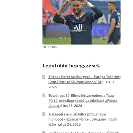
NEYMAR
Legutóbbi bejegyzések
Titánok Harca Salzburgban – Európa Trónjáért
Csap Össze a PSG és az Aston Villa
július 31,
2026
Tusványos 35: Ellenzéki szerepben, a Tisza
Párt árnyékában küzdött a túlélésért a Fidesz
tábora
július 26, 2026
A szegedi zseni, aki felforgatta a hazai
hiphopot – Szirmai Marcell, a Pogány Induló
sztori
július 24, 2026