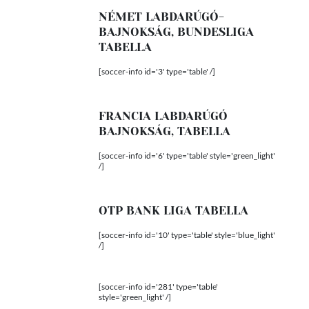
NÉMET LABDARÚGÓ-
BAJNOKSÁG, BUNDESLIGA
TABELLA
[soccer-info id='3' type='table' /]
FRANCIA LABDARÚGÓ
BAJNOKSÁG, TABELLA
[soccer-info id='6' type='table' style='green_light'
/]
OTP BANK LIGA TABELLA
[soccer-info id='10' type='table' style='blue_light'
/]
[soccer-info id='281' type='table'
style='green_light' /]