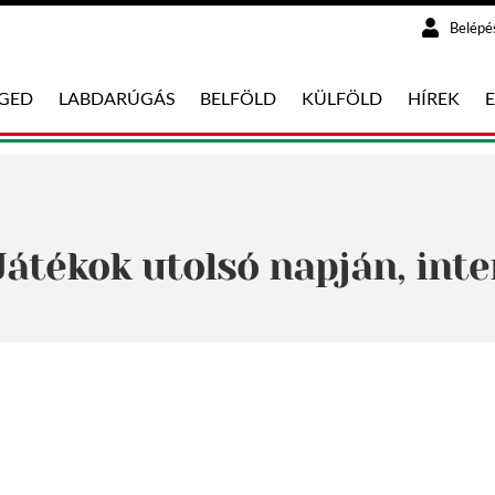
Belépé
EGED
LABDARÚGÁS
BELFÖLD
KÜLFÖLD
HÍREK
átékok utolsó napján, inte