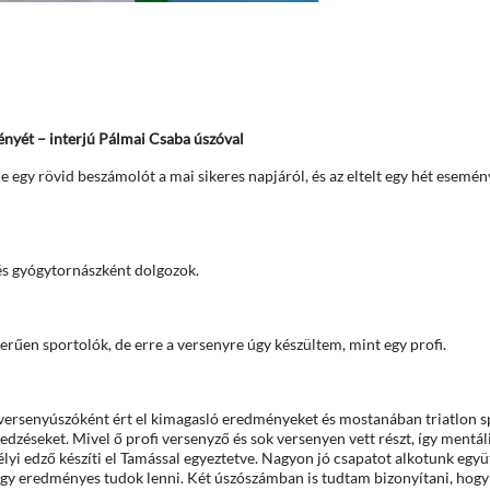
nyét – interjú Pálmai Csaba úszóval
e egy rövid beszámolót a mai sikeres napjáról, és az eltelt egy hét esemén
és gyógytornászként dolgozok.
űen sportolók, de erre a versenyre úgy készültem, mint egy profi.
versenyúszóként ért el kimagasló eredményeket és mostanában triatlon 
i edzéseket. Mivel ő profi versenyző és sok versenyen vett részt, így mentál
lyi edző készíti el Tamással egyeztetve. Nagyon jó csapatot alkotunk együt
gy eredményes tudok lenni. Két úszószámban is tudtam bizonyítani, hog