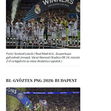
Fotó/ Szokodi László ( Real Madrid 6., Szuperkupa
győzelmét ünnepli, Varsó Nemzeti Stadion 08.14, miután
2-0-ra legyőzte az olasz Atalanta csapatát.)
BL-GYŐZTES PSG 2026 BUDAPEST