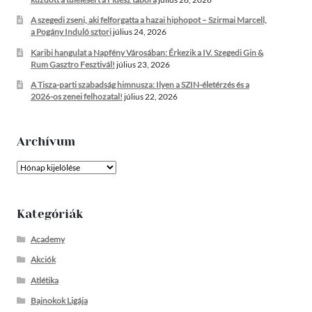
A szegedi zseni, aki felforgatta a hazai hiphopot – Szirmai Marcell,
a Pogány Induló sztori
július 24, 2026
Karibi hangulat a Napfény Városában: Érkezik a IV. Szegedi Gin &
Rum Gasztro Fesztivál!
július 23, 2026
A Tisza-parti szabadság himnusza: Ilyen a SZIN-életérzés és a
2026-os zenei felhozatal!
július 22, 2026
Archívum
Archívum
Kategóriák
Academy
Akciók
Atlétika
Bajnokok Ligája