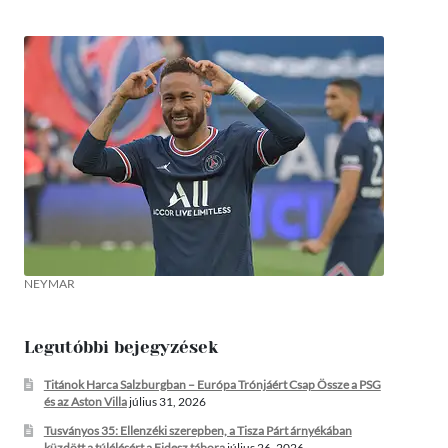
NEYMAR
Legutóbbi bejegyzések
Titánok Harca Salzburgban – Európa Trónjáért Csap Össze a PSG
és az Aston Villa
július 31, 2026
Tusványos 35: Ellenzéki szerepben, a Tisza Párt árnyékában
küzdött a túlélésért a Fidesz tábora
július 26, 2026