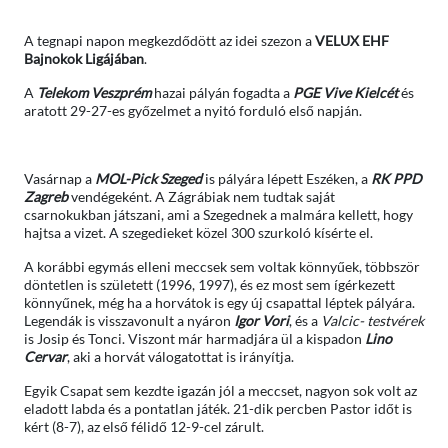
A tegnapi napon megkezdődött az idei szezon a
VELUX EHF
Bajnokok Ligájában
.
A
Telekom Veszprém
hazai pályán fogadta a
PGE Vive Kielcét
és
aratott 29-27-es győzelmet a nyitó forduló első napján.
Vasárnap a
MOL-Pick Szeged
is pályára lépett Eszéken, a
RK PPD
Zagreb
vendégeként. A Zágrábiak nem tudtak saját
csarnokukban játszani, ami a Szegednek a malmára kellett, hogy
hajtsa a vizet. A szegedieket közel 300 szurkoló kísérte el.
A korábbi egymás elleni meccsek sem voltak könnyűek, többször
döntetlen is született (1996, 1997), és ez most sem ígérkezett
könnyűnek, még ha a horvátok is egy új csapattal léptek pályára.
Legendák is visszavonult a nyáron
Igor Vori
, és a
Valcic- testvérek
is Josip és Tonci. Viszont már harmadjára ül a kispadon
Lino
Cervar
, aki a horvát válogatottat is irányítja.
Egyik Csapat sem kezdte igazán jól a meccset, nagyon sok volt az
eladott labda és a pontatlan játék. 21-dik percben Pastor időt is
kért (8-7), az első félidő 12-9-cel zárult.