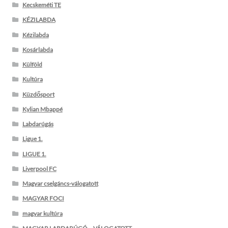
Kecskeméti TE
KÉZILABDA
Kézilabda
Kosárlabda
Külföld
Kultúra
Küzdősport
Kylian Mbappé
Labdarúgás
Ligue 1.
LIGUE 1.
Liverpool FC
Magyar cselgáncs-válogatott
MAGYAR FOCI
magyar kultúra