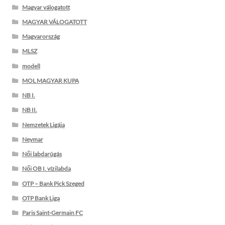
Magyar válogatott
MAGYAR VÁLOGATOTT
Magyarország
MLSZ
modell
MOL MAGYAR KUPA
NB I.
NB II.
Nemzetek Ligája
Neymar
Női labdarúgás
Női OB I. vízilabda
OTP – Bank Pick Szeged
OTP Bank Liga
Paris Saint-Germain FC