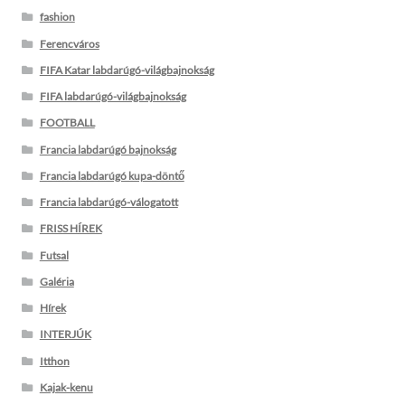
fashion
Ferencváros
FIFA Katar labdarúgó-világbajnokság
FIFA labdarúgó-világbajnokság
FOOTBALL
Francia labdarúgó bajnokság
Francia labdarúgó kupa-döntő
Francia labdarúgó-válogatott
FRISS HÍREK
Futsal
Galéria
Hírek
INTERJÚK
Itthon
Kajak-kenu