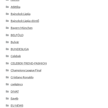
Atlétika
Bajnokok Ligája
Bajnokok Ligája-döntő
Bayern München
BELFÖLD
Bulvár
BUNDESLIGA
Celebek
CELEBEK-TREND-FASHION
Champions League Final
Cristiano Ronaldo
cselgáncs
DIVAT
Egyéb
EU NEWS