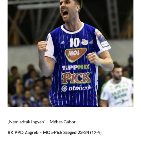
„Nem adták ingyen” – Méhes Gábor
RK PPD Zagreb
–
MOL-Pick Szeged
23-24
(12-9)