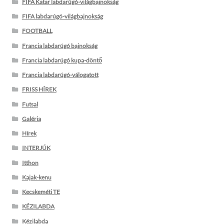
FIFA Katar labdarúgó-világbajnokság
FIFA labdarúgó-világbajnokság
FOOTBALL
Francia labdarúgó bajnokság
Francia labdarúgó kupa-döntő
Francia labdarúgó-válogatott
FRISS HÍREK
Futsal
Galéria
Hírek
INTERJÚK
Itthon
Kajak-kenu
Kecskeméti TE
KÉZILABDA
Kézilabda