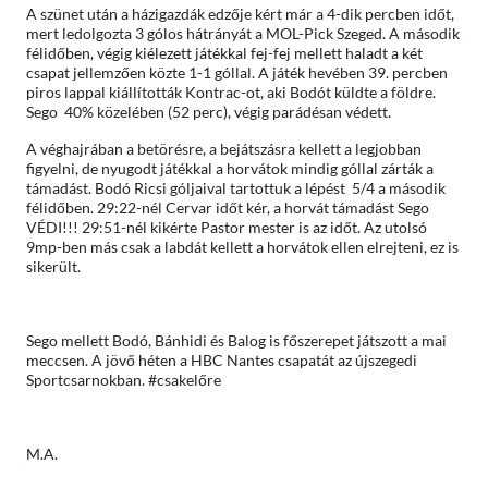
A szünet után a házigazdák edzője kért már a 4-dik percben időt,
mert ledolgozta 3 gólos hátrányát a MOL-Pick Szeged. A második
félidőben, végig kiélezett játékkal fej-fej mellett haladt a két
csapat jellemzően közte 1-1 góllal. A játék hevében 39. percben
piros lappal kiállították Kontrac-ot, aki Bodót küldte a földre.
Sego 40% közelében (52 perc), végig parádésan védett.
A véghajrában a betörésre, a bejátszásra kellett a legjobban
figyelni, de nyugodt játékkal a horvátok mindig góllal zárták a
támadást. Bodó Ricsi góljaival tartottuk a lépést 5/4 a második
félidőben. 29:22-nél Cervar időt kér, a horvát támadást Sego
VÉDI!!! 29:51-nél kikérte Pastor mester is az időt. Az utolsó
9mp-ben más csak a labdát kellett a horvátok ellen elrejteni, ez is
sikerült.
Sego mellett Bodó, Bánhidi és Balog is főszerepet játszott a mai
meccsen. A jövő héten a HBC Nantes csapatát az újszegedi
Sportcsarnokban. #csakelőre
M.A.