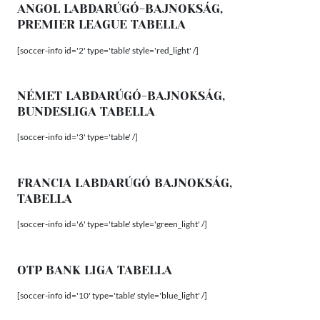
ANGOL LABDARÚGÓ-BAJNOKSÁG,
PREMIER LEAGUE TABELLA
[soccer-info id='2' type='table' style='red_light' /]
NÉMET LABDARÚGÓ-BAJNOKSÁG,
BUNDESLIGA TABELLA
[soccer-info id='3' type='table' /]
FRANCIA LABDARÚGÓ BAJNOKSÁG,
TABELLA
[soccer-info id='6' type='table' style='green_light' /]
OTP BANK LIGA TABELLA
[soccer-info id='10' type='table' style='blue_light' /]