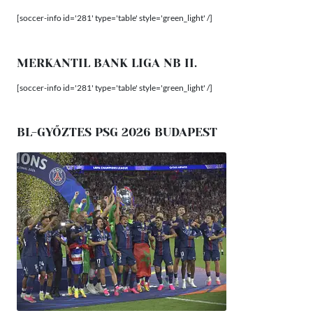
[soccer-info id='281' type='table' style='green_light' /]
MERKANTIL BANK LIGA NB II.
[soccer-info id='281' type='table' style='green_light' /]
BL-GYŐZTES PSG 2026 BUDAPEST