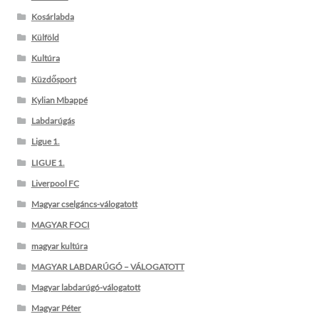
Kosárlabda
Külföld
Kultúra
Küzdősport
Kylian Mbappé
Labdarúgás
Ligue 1.
LIGUE 1.
Liverpool FC
Magyar cselgáncs-válogatott
MAGYAR FOCI
magyar kultúra
MAGYAR LABDARÚGÓ – VÁLOGATOTT
Magyar labdarúgó-válogatott
Magyar Péter