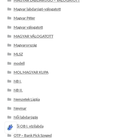
MAGYAR LABDARÚGÓ – VÁLOGATOTT
Magyar labdarúgó-válogatott
Magyar Péter
Magyar válogatott
MAGYAR VÁLOGATOTT
Magyarország
MLSZ
modell
MOL MAGYAR KUPA
NB I.
NB II.
Nemzetek Ligája
Neymar
Női labdarúgás
Női OB I. vízilabda
OTP – Bank Pick Szeged