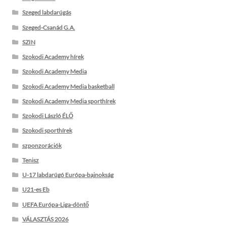
Szeged labdarúgás
Szeged-Csanád G.A.
SZIN
Szokodi Academy hírek
Szokodi Academy Media
Szokodi Academy Media basketball
Szokodi Academy Media sporthírek
Szokodi László ÉLŐ
Szokodi sporthírek
szponzorációk
Tenisz
U-17 labdarúgó Európa-bajnokság
U21-es Eb
UEFA Európa-Liga-döntő
VÁLASZTÁS 2026