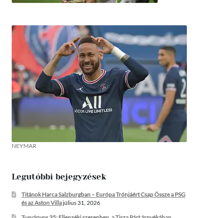
NEYMAR
Legutóbbi bejegyzések
Titánok Harca Salzburgban – Európa Trónjáért Csap Össze a PSG
és az Aston Villa
július 31, 2026
Tusványos 35: Ellenzéki szerepben, a Tisza Párt árnyékában