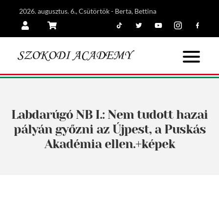
2026. augusztus. 6., Csütörtök - Berta, Bettina
Tiktok
Twitter
Youtube
Instagram
Facebook
Belépés
Kosár
Labdarúgó NB I.: Nem tudott hazai
pályán győzni az Újpest, a Puskás
Akadémia ellen.+képek