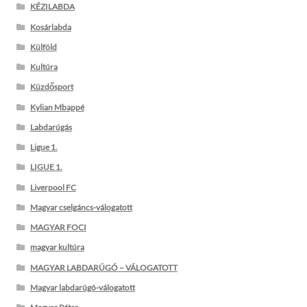
KÉZILABDA
Kosárlabda
Külföld
Kultúra
Küzdősport
Kylian Mbappé
Labdarúgás
Ligue 1.
LIGUE 1.
Liverpool FC
Magyar cselgáncs-válogatott
MAGYAR FOCI
magyar kultúra
MAGYAR LABDARÚGÓ – VÁLOGATOTT
Magyar labdarúgó-válogatott