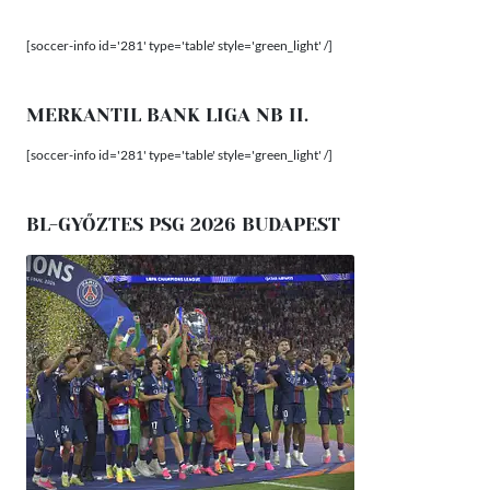
[soccer-info id='281' type='table' style='green_light' /]
MERKANTIL BANK LIGA NB II.
[soccer-info id='281' type='table' style='green_light' /]
BL-GYŐZTES PSG 2026 BUDAPEST