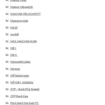
Magyar Péter
Magyar válogatott
MAGYAR VÁLOGATOTT
Magyarország
MLSZ
modell
MOL MAGYAR KUPA
NB I.
NB II.
Nemzetek Ligája
Neymar
Női labdarúgás
Női OB I. vízilabda
OTP – Bank Pick Szeged
OTP Bank Liga
Paris Saint-Germain FC