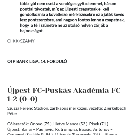
több gól nem esett a vendégek győzelemmel, három
ponttal távoztak, míg az Újpesti csapatnak el kell
gondolkoznia a következő mérkőzésekre ez a játék kevés
lesz pontszerzésre, ami nagyon fontos lenne a csapatnak,
hogy a téli szünetre ne az utolsó helyen zárják a
bajnokságot.
CIIKK/SZAMY
OTP BANK LIGA, 14. FORDULÓ
Újpest FC-Puskás Akadémia FC
1-2 (0-0)
Szusza Ferenc Stadion, zártkapus mérkőzés, vezette: Zierkelbach
Péter
Gólszerzők: Onovo (75.), illetve Mance (53.), Plsek (71.)
Újpest: Banai – Pauljevic, Kutrumpisz, Baosic, Antonov –
Csongvai (Szakály P., 86.), Mitrovic (Perosevic, 74.) – Simon