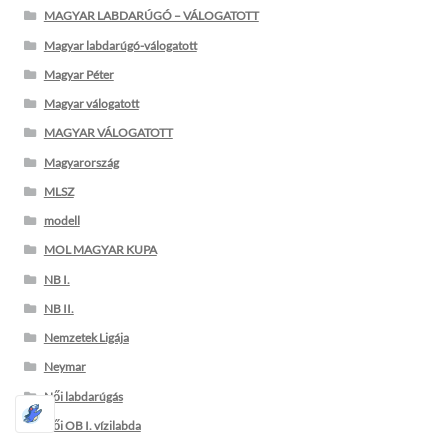
MAGYAR LABDARÚGÓ – VÁLOGATOTT
Magyar labdarúgó-válogatott
Magyar Péter
Magyar válogatott
MAGYAR VÁLOGATOTT
Magyarország
MLSZ
modell
MOL MAGYAR KUPA
NB I.
NB II.
Nemzetek Ligája
Neymar
Női labdarúgás
Női OB I. vízilabda