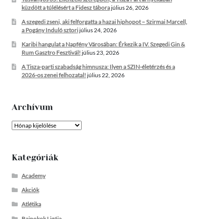
küzdött a túlélésért a Fidesz tábora
július 26, 2026
A szegedi zseni, aki felforgatta a hazai hiphopot – Szirmai Marcell,
a Pogány Induló sztori
július 24, 2026
Karibi hangulat a Napfény Városában: Érkezik a IV. Szegedi Gin &
Rum Gasztro Fesztivál!
július 23, 2026
A Tisza-parti szabadság himnusza: Ilyen a SZIN-életérzés és a
2026-os zenei felhozatal!
július 22, 2026
Archívum
Archívum
Kategóriák
Academy
Akciók
Atlétika
Bajnokok Ligája