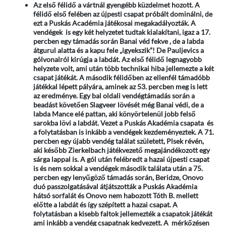
Az első félidő a vártnál gyengébb küzdelmet hozott. A
félidő első felében az újpesti csapat próbált dominálni, de
ezt a Puskás Académia játékosai megakadályozták. A
vendégek is egy két helyzetet tudtak kialakítani, igaz a 17.
percben egy támadás során Banai véd fekve , de a labda
átgurul alatta és a kapu fele „igyekszik”! De Pauljevics a
gólvonalról kirúgja a labdát. Az első félidő legnagyobb
helyzete volt, ami után több technikai hiba jellemezte a két
csapat játékát. A második félidőben az ellenfél támadóbb
játékkal lépett pályára, aminek az 53. percben meg is lett
az eredménye. Egy bal oldali vendégtámadás során a
beadást követően Slagveer lövését még Banai védi, de a
labda Mance elé pattan, aki könyörtelenül jobb felső
sarokba lövi a labdát. Vezet a Puskás Akadémia csapata és
a folytatásban is inkább a vendégek kezdeményeztek. A 71.
percben egy újabb vendég találat született, Plsek révén,
aki később Zierkelbach játékvezető megajándékozott egy
sárga lappal is. A gól után felébredt a hazai újpesti csapat
is és nem sokkal a vendégek második találata után a 75.
percben egy lenyűgöző támadás során, Beridze, Onovo
duó passzolgatásával átjátszották a Puskás Akadémia
hátsó sorfalát és Onovo nem habozott Tóth B. mellett
előtte a labdát és így szépített a hazai csapat. A
folytatásban a kisebb faltok jellemezték a csapatok játékát
ami inkább a vendég csapatnak kedvezett. A mérkőzésen