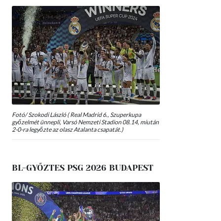
Fotó/ Szokodi László ( Real Madrid 6., Szuperkupa
győzelmét ünnepli, Varsó Nemzeti Stadion 08.14, miután
2-0-ra legyőzte az olasz Atalanta csapatát.)
BL-GYŐZTES PSG 2026 BUDAPEST