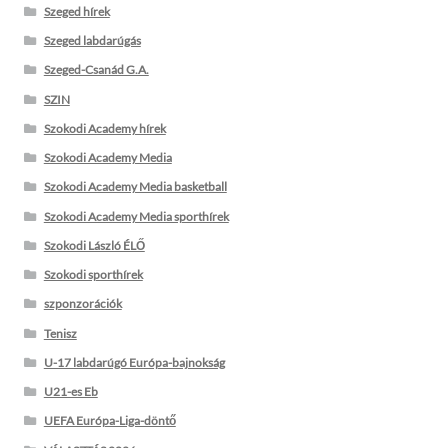
Szeged hírek
Szeged labdarúgás
Szeged-Csanád G.A.
SZIN
Szokodi Academy hírek
Szokodi Academy Media
Szokodi Academy Media basketball
Szokodi Academy Media sporthírek
Szokodi László ÉLŐ
Szokodi sporthírek
szponzorációk
Tenisz
U-17 labdarúgó Európa-bajnokság
U21-es Eb
UEFA Európa-Liga-döntő