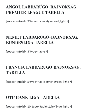
ANGOL LABDARÚGÓ-BAJNOKSÁG,
PREMIER LEAGUE TABELLA
[soccer-info id='2' type='table' style='red_light' /]
NÉMET LABDARÚGÓ-BAJNOKSÁG,
BUNDESLIGA TABELLA
[soccer-info id='3' type='table' /]
FRANCIA LABDARÚGÓ BAJNOKSÁG,
TABELLA
[soccer-info id='6' type='table' style='green_light' /]
OTP BANK LIGA TABELLA
[soccer-info id='10' type='table' style='blue_light' /]