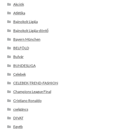
Akciók
Atlétika
Bajnokok Ligája
Bajnokok Ligája-döntő
Bayern München
BELFÖLD
Bulvár
BUNDESLIGA
Celebek
CELEBEK-TREND-FASHION
Champions League Final
Cristiano Ronaldo
cselgáncs
DIVAT
Egyéb