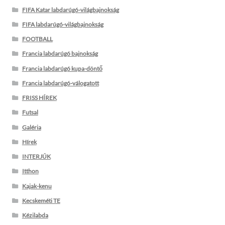
FIFA Katar labdarúgó-világbajnokság
FIFA labdarúgó-világbajnokság
FOOTBALL
Francia labdarúgó bajnokság
Francia labdarúgó kupa-döntő
Francia labdarúgó-válogatott
FRISS HÍREK
Futsal
Galéria
Hírek
INTERJÚK
Itthon
Kajak-kenu
Kecskeméti TE
Kézilabda