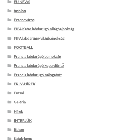
EU NEWS
fashion
Ferencváros
FIFA Katar labdarúgó-világbajnokság
FIFA labdarúgó-világbajnokság
FOOTBALL
Francia labdarúgó bajnokság
Francia labdarúgó kupa-döntő
Francia labdarúgó-válogatott
FRISS HÍREK
Futsal
Galéria
Hírek
INTERJÚK
Itthon
Kajak-kenu