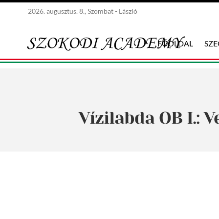
2026. augusztus. 8., Szombat - László
FŐOLDAL
SZ
Vízilabda OB I.: 