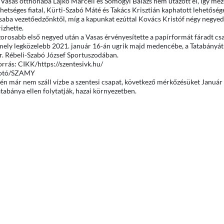
 Vasas otthonába Lajkó Marcell és Somogyi Balázs nem utazott el, így me
hetséges fiatal, Kürti-Szabó Máté és Takács Krisztián kaphatott lehetősége
saba vezetőedzőnktől, míg a kapunkat ezúttal Kovács Kristóf négy negyed
izhette.
zorosabb első negyed után a Vasas érvényesítette a papírformát fáradt csa
mely legközelebb 2021. január 16-án ugrik majd medencébe, a Tatabányát
r. Rébeli-Szabó József Sportuszodában.
orrás: CIKK/https://szentesivk.hu/
otó/SZAMY
dén már nem száll vízbe a szentesi csapat, következő mérkőzésüket Január
tabánya ellen folytatják, hazai környezetben.