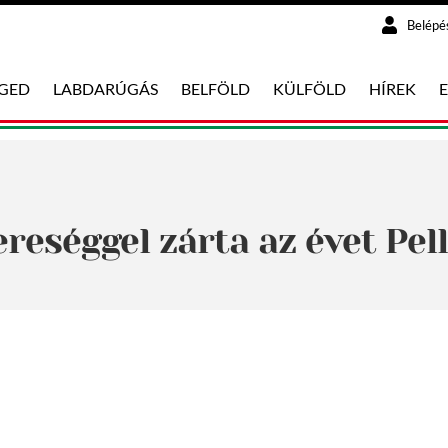
Belépé
EGED
LABDARÚGÁS
BELFÖLD
KÜLFÖLD
HÍREK
Vereséggel zárta az évet Pel