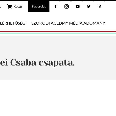
Facebook
Instagram
Youtube
Twitter
Tiktok
s
Kosár
Kapcsolat
ELÉRHETŐSÉG
SZOKODI ACEDMY MÉDIA ADOMÁNY
lei Csaba csapata.