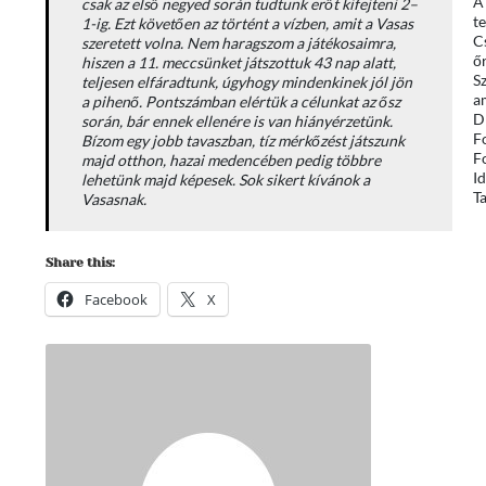
A
csak az első negyed során tudtunk erőt kifejteni 2–
te
1-ig. Ezt követően az történt a vízben, amit a Vasas
C
szeretett volna. Nem haragszom a játékosaimra,
őr
hiszen a 11. meccsünket játszottuk 43 nap alatt,
S
teljesen elfáradtunk, úgyhogy mindenkinek jól jön
a
a pihenő. Pontszámban elértük a célunkat az ősz
D
során, bár ennek ellenére is van hiányérzetünk.
F
Bízom egy jobb tavaszban, tíz mérkőzést játszunk
F
majd otthon, hazai medencében pedig többre
I
lehetünk majd képesek. Sok sikert kívánok a
Ta
Vasasnak.
Share this:
Facebook
X