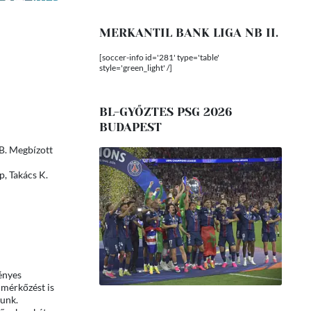
MERKANTIL BANK LIGA NB II.
[soccer-info id='281' type='table'
style='green_light' /]
BL-GYŐZTES PSG 2026
BUDAPEST
 B. Megbízott
p, Takács K.
ényes
 mérkőzést is
tunk.