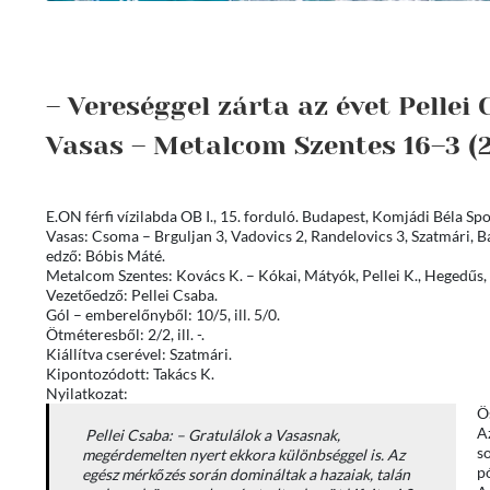
– Vereséggel zárta az évet Pellei
Vasas – Metalcom Szentes 16–3 (2–
E.ON férfi vízilabda OB I., 15. forduló. Budapest, Komjádi Béla Spo
Vasas: Csoma – Brguljan 3, Vadovics 2, Randelovics 3, Szatmári, Bá
edző: Bóbis Máté.
Metalcom Szentes: Kovács K. – Kókai, Mátyók, Pellei K., Hegedűs, Pe
Vezetőedző: Pellei Csaba.
Gól – emberelőnyből: 10/5, ill. 5/0.
Ötméteresből: 2/2, ill. -.
Kiállítva cserével: Szatmári.
Kipontozódott: Takács K.
Nyilatkozat:
Ö
A
Pellei Csaba: – Gratulálok a Vasasnak,
s
megérdemelten nyert ekkora különbséggel is. Az
pó
egész mérkőzés során domináltak a hazaiak, talán