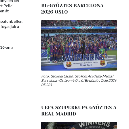
zőnyben két
BL-GYŐZTES BARCELONA
t Pellei
en át
2026 OSLO
patunk ellen,
 fogadjuk a
 16-án a
Fotó : Szokodi László , Szokodi Academy Media (
Barcelona - Ol. Lyon 4-0 , női Bl-döntő , Oslo 2026
05.23 )
UEFA SZUPERKUPA GYŐZTES A
REAL MADRID