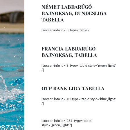
NÉMET LABDARÚGÓ-
BAJNOKSÁG, BUNDESLIGA
TABELLA
[soccer-info id='3' type='table' /]
FRANCIA LABDARÚGÓ
BAJNOKSÁG, TABELLA
[soccer-info id='6' type='table' style='green_light'
/]
OTP BANK LIGA TABELLA
[soccer-info id='10' type='table' style='blue_light'
/]
[soccer-info id='281' type='table'
style='green_light' /]