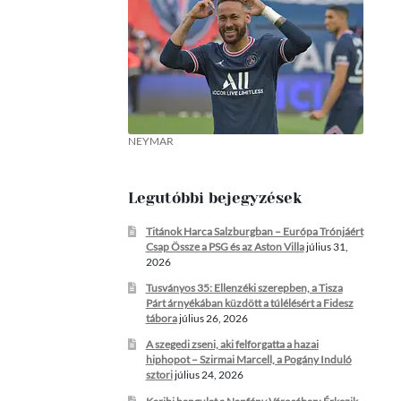
NEYMAR
Legutóbbi bejegyzések
Titánok Harca Salzburgban – Európa Trónjáért
Csap Össze a PSG és az Aston Villa
július 31,
2026
Tusványos 35: Ellenzéki szerepben, a Tisza
Párt árnyékában küzdött a túlélésért a Fidesz
tábora
július 26, 2026
A szegedi zseni, aki felforgatta a hazai
hiphopot – Szirmai Marcell, a Pogány Induló
sztori
július 24, 2026