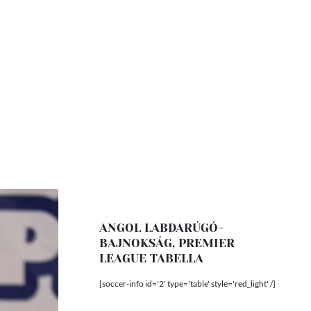
ANGOL LABDARÚGÓ-
BAJNOKSÁG, PREMIER
LEAGUE TABELLA
[soccer-info id='2' type='table' style='red_light' /]