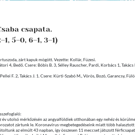
 Csaba csapata.
1, 5–0, 6–1, 3–1)
rtuszoda, zárt kapuk mögött. Vezette: Kollár, Füzesi.
tori 4, Bedő. Csere: Bóbis B. 3, Sélley Rauscher, Pardi, Korbács 1, Takács
llei F. 2, Takács J. 1. Csere: Kürti-Szabó M., Vörös, Bozó, Garancsy, Fülö
sszefoglaló:
z év utolsó mérkőzésén az angyalföldiek otthonában egy nehéz és körülm
orozatot zártunk le. Koronavírus-megbetegedéseink miatt több halasztott
toltunk az elmúlt 43 napban, így összesen 11 meccset játszott férficsapa