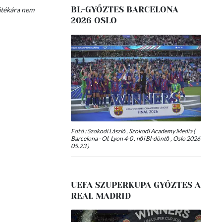
BL-GYŐZTES BARCELONA
átékára nem
2026 OSLO
Fotó : Szokodi László , Szokodi Academy Media (
Barcelona - Ol. Lyon 4-0 , női Bl-döntő , Oslo 2026
05.23 )
UEFA SZUPERKUPA GYŐZTES A
REAL MADRID