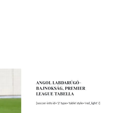
ANGOL LABDARÚGÓ-
BAJNOKSÁG, PREMIER
LEAGUE TABELLA
[soccer-info id='2' type='table' style='red_light' /]