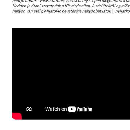
nem jó döntést választottunk, Géresi pedig szépen megoldotta a he
Kedden javítani szeretnénk a Kisvárda ellen. A sérültekről egyel
nagyon van esély, Mijatovic bevetésére nagyobbat látok”. , nyilat