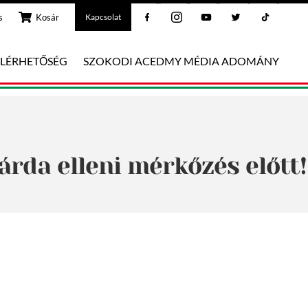
Facebook
Instagram
Youtube
Twitter
Tiktok
s
Kosár
Kapcsolat
ELÉRHETŐSÉG
SZOKODI ACEDMY MÉDIA ADOMÁNY
árda elleni mérkőzés előtt!