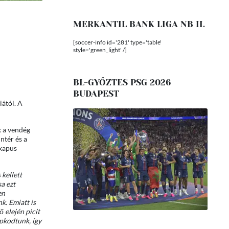
MERKANTIL BANK LIGA NB II.
[soccer-info id='281' type='table'
style='green_light' /]
BL-GYŐZTES PSG 2026
BUDAPEST
ától. A
k a vendég
ntér és a
 kapus
 kellett
a ezt
en
k. Emiatt is
 elején picit
apkodtunk, így