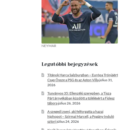
NEYMAR
Legutóbbi bejegyzések
Titánok Harca Salzburgban – Európa Trónjáért
Csap Össze a PSG és az Aston Villa
július 31,
2026
Tusványos 35: Ellenzéki szerepben, a Tisza
Párt árnyékában küzdött a túlélésért a Fidesz
tábora
július 26, 2026
A szegedi zseni, aki felforgatta a hazai
hiphopot – Szirmai Marcell, a Pogány Induló
sztori
július 24, 2026