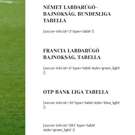
NÉMET LABDARÚGÓ-
BAJNOKSÁG, BUNDESLIGA
TABELLA
[soccer-info id='3' type='table' /]
FRANCIA LABDARÚGÓ
BAJNOKSÁG, TABELLA
[soccer-info id='6' type='table' style='green_light'
/]
OTP BANK LIGA TABELLA
[soccer-info id='10' type='table' style='blue_light'
/]
[soccer-info id='281' type='table'
style='green_light' /]