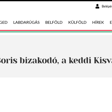
Belépé
EGED
LABDARÚGÁS
BELFÖLD
KÜLFÖLD
HÍREK
oris bizakodó, a keddi Kisv