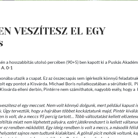
EN VESZÍTESZ EL EGY
s
én a hosszabbítás utolsó percében (90+5) ben kapott ki a Puskás Akadémi
 A. 0-1
honába utazik a csapat. Ez az összecsapás sem ígérkezik könnyű feladatna
lt egy pontot a Kisvárda. Michael Boris nyilatkozatában a sérültekről, Pi
a Kisvárda elleni derbin, Pintérre nem számíthatok, nagyobb esély, hogy a
 veszítesz el egy meccset. Nem volt könnyű dolgunk, mert például kapust is
. Úgy terveztük, hogy a hajrában többet kockáztatunk majd, Pintér kiválás
en is volt, de a meccs 95 percig tartott… Több változtatást kellett előzetes
iltás miatt nem léphetett pályára, ezért játékrendszert is kellett váltanun
 ez rendben működött. Egy ideig rendben is volt a meccs, a második félidő
 helyzetet sajnos nem tudtunk kialakítani. A gólnál picit mohók voltunk, k