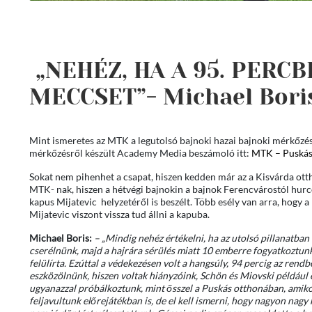
„NEHÉZ, HA A 95. PERCB
MECCSET”- Michael Bori
Mint ismeretes az MTK a legutolsó bajnoki hazai bajnoki mérkőzés
mérkőzésről készült Academy Media beszámoló itt:
MTK – Puskás
Sokat nem pihenhet a csapat, hiszen kedden már az a Kisvárda ott
MTK- nak, hiszen a hétvégi bajnokin a bajnok Ferencvárostól hurco
kapus Mijatevic helyzetéről is beszélt. Több esély van arra, hogy 
Mijatevic viszont vissza tud állni a kapuba.
Michael Boris:
– „Mindig nehéz értékelni, ha az utolsó pillanatban
cserélnünk, majd a hajrára sérülés miatt 10 emberre fogyatkoztunk
felülírta. Ezúttal a védekezésen volt a hangsúly, 94 percig az rendb
eszközölnünk, hiszen voltak hiányzóink, Schön és Miovski például elt
ugyanazzal próbálkoztunk, mint ősszel a Puskás otthonában, amikor
feljavultunk előrejátékban is, de el kell ismerni, hogy nagyon nagy