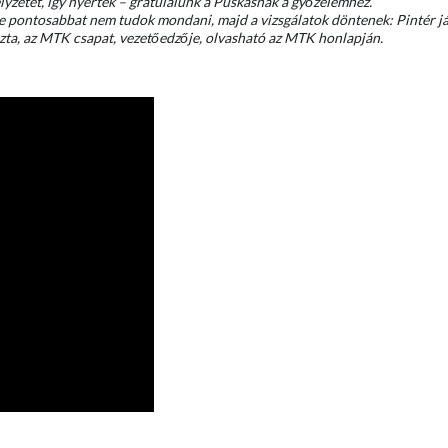
lyzetet, így nyertek – gratulálunk a Puskásnak a győzelemhez.
őre pontosabbat nem tudok mondani, majd a vizsgálatok döntenek: Pintér j
kozta, az MTK csapat, vezetőedzője, olvasható az MTK honlapján.