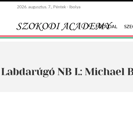
2026. augusztus. 7., Péntek - Ibolya
FŐOLDAL
SZ
Labdarúgó NB I.: Michael B