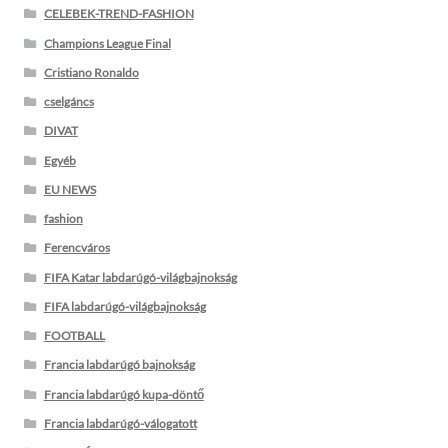
CELEBEK-TREND-FASHION
Champions League Final
Cristiano Ronaldo
cselgáncs
DIVAT
Egyéb
EU NEWS
fashion
Ferencváros
FIFA Katar labdarúgó-világbajnokság
FIFA labdarúgó-világbajnokság
FOOTBALL
Francia labdarúgó bajnokság
Francia labdarúgó kupa-döntő
Francia labdarúgó-válogatott