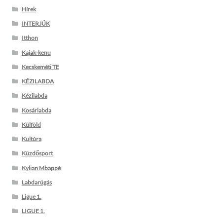
Hírek
INTERJÚK
Itthon
Kajak-kenu
Kecskeméti TE
KÉZILABDA
Kézilabda
Kosárlabda
Külföld
Kultúra
Küzdősport
Kylian Mbappé
Labdarúgás
Ligue 1.
LIGUE 1.