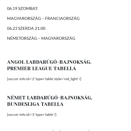
06.19 SZOMBAT:
MAGYARORSZÁG – FRANCIAORSZÁG
06.23 SZERDA 21:00
NÉMETORSZÁG – MAGYARORSZÁG
ANGOL LABDARÚGÓ-BAJNOKSÁG,
PREMIER LEAGUE TABELLA
[soccer-info id='2' type='table' style='red_light' /]
NÉMET LABDARÚGÓ-BAJNOKSÁG,
BUNDESLIGA TABELLA
[soccer-info id='3' type='table' /]