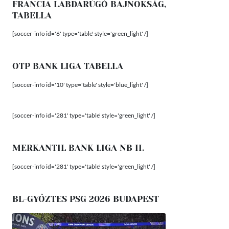
FRANCIA LABDARÚGÓ BAJNOKSÁG,
TABELLA
[soccer-info id='6' type='table' style='green_light' /]
OTP BANK LIGA TABELLA
[soccer-info id='10' type='table' style='blue_light' /]
[soccer-info id='281' type='table' style='green_light' /]
MERKANTIL BANK LIGA NB II.
[soccer-info id='281' type='table' style='green_light' /]
BL-GYŐZTES PSG 2026 BUDAPEST