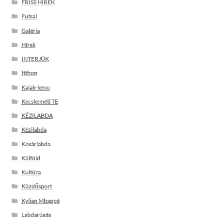
FRISS HÍREK
Futsal
Galéria
Hírek
INTERJÚK
Itthon
Kajak-kenu
Kecskeméti TE
KÉZILABDA
Kézilabda
Kosárlabda
Külföld
Kultúra
Küzdősport
Kylian Mbappé
Labdarúgás