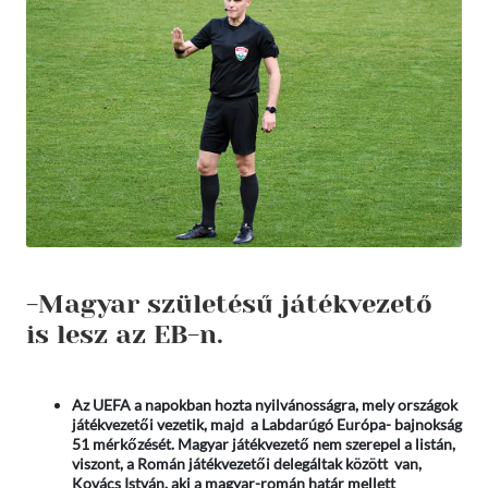
-Magyar születésű játékvezető
is lesz az EB-n.
Az UEFA a napokban hozta nyilvánosságra, mely országok
játékvezetői vezetik, majd a Labdarúgó Európa- bajnokság
51 mérkőzését. Magyar játékvezető nem szerepel a listán,
viszont, a Román játékvezetői delegáltak között van,
Kovács István, aki a magyar-román határ mellett