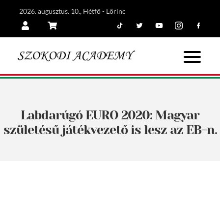
2026. augusztus. 10., Hétfő - Lőrinc
Tiktok
Twitter
Youtube
Instagram
Facebook
Belépés
Kosár
Labdarúgó EURO 2020: Magyar
születésű játékvezető is lesz az EB-n.