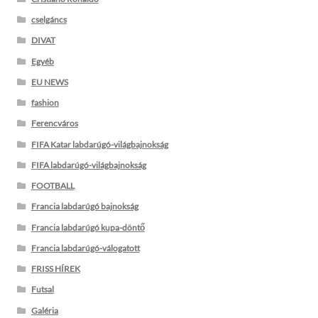
cselgáncs
DIVAT
Egyéb
EU NEWS
fashion
Ferencváros
FIFA Katar labdarúgó-világbajnokság
FIFA labdarúgó-világbajnokság
FOOTBALL
Francia labdarúgó bajnokság
Francia labdarúgó kupa-döntő
Francia labdarúgó-válogatott
FRISS HÍREK
Futsal
Galéria