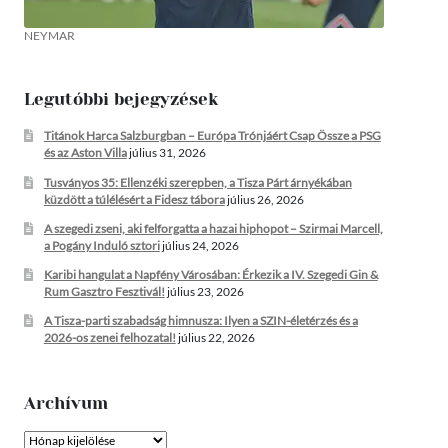
NEYMAR
Legutóbbi bejegyzések
Titánok Harca Salzburgban – Európa Trónjáért Csap Össze a PSG
és az Aston Villa
július 31, 2026
Tusványos 35: Ellenzéki szerepben, a Tisza Párt árnyékában
küzdött a túlélésért a Fidesz tábora
július 26, 2026
A szegedi zseni, aki felforgatta a hazai hiphopot – Szirmai Marcell,
a Pogány Induló sztori
július 24, 2026
Karibi hangulat a Napfény Városában: Érkezik a IV. Szegedi Gin &
Rum Gasztro Fesztivál!
július 23, 2026
A Tisza-parti szabadság himnusza: Ilyen a SZIN-életérzés és a
2026-os zenei felhozatal!
július 22, 2026
Archívum
Archívum