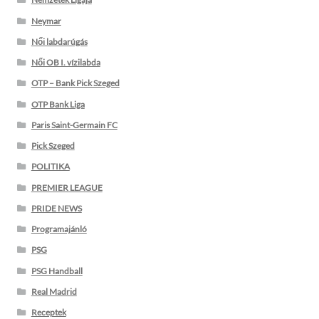
Neymar
Női labdarúgás
Női OB I. vízilabda
OTP – Bank Pick Szeged
OTP Bank Liga
Paris Saint-Germain FC
Pick Szeged
POLITIKA
PREMIER LEAGUE
PRIDE NEWS
Programajánló
PSG
PSG Handball
Real Madrid
Receptek