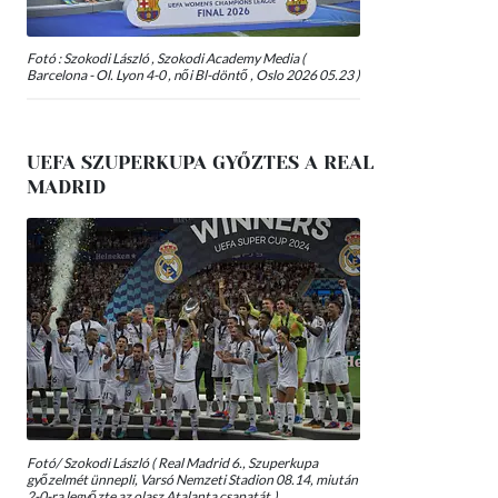
Fotó : Szokodi László , Szokodi Academy Media (
Barcelona - Ol. Lyon 4-0 , női Bl-döntő , Oslo 2026 05.23 )
UEFA SZUPERKUPA GYŐZTES A REAL
MADRID
Fotó/ Szokodi László ( Real Madrid 6., Szuperkupa
győzelmét ünnepli, Varsó Nemzeti Stadion 08.14, miután
2-0-ra legyőzte az olasz Atalanta csapatát.)