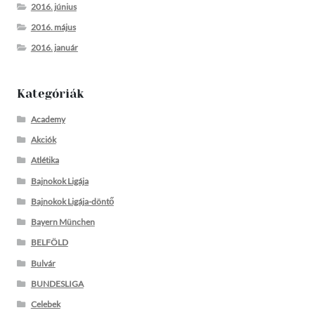
2016. június
2016. május
2016. január
Kategóriák
Academy
Akciók
Atlétika
Bajnokok Ligája
Bajnokok Ligája-döntő
Bayern München
BELFÖLD
Bulvár
BUNDESLIGA
Celebek