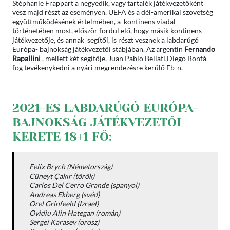
Stéphanie Frappart a negyedik, vagy tartalék játékvezetőként
vesz majd részt az eseményen. UEFA és a dél-amerikai szövetség
együttműködésének értelmében, a kontinens viadal
történetében most, először fordul elő, hogy másik kontinens
játékvezetője, és annak segítői, is részt vesznek a labdarúgó
Európa- bajnokság játékvezetői stábjában. Az argentin
Fernando
Rapallini
, mellett két segítője, Juan Pablo Bellati,Diego Bonfá
fog tevékenykedni a nyári megrendezésre kerülő Eb-n.
2021-ES LABDARÚGÓ EURÓPA-
BAJNOKSÁG JÁTÉKVEZETŐI
KERETE 18+1 FŐ:
Felix Brych (Németország)
Cüneyt Çakır (török)
Carlos Del Cerro Grande (spanyol)
Andreas Ekberg (svéd)
Orel Grinfeeld (Izrael)
Ovidiu Alin Hategan (román)
Sergei Karasev (orosz)