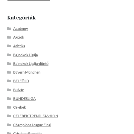
Kategóriák
Academy
Akciók
Atlétika
Bajnokok Ligája
Bajnokok Ligája-döntő
Bayern München
BELFÖLD
Bulvár
BUNDESLIGA
Celebek
CELEBEK-TREND-FASHION
Champions League Final
Cristiano Ronaldo