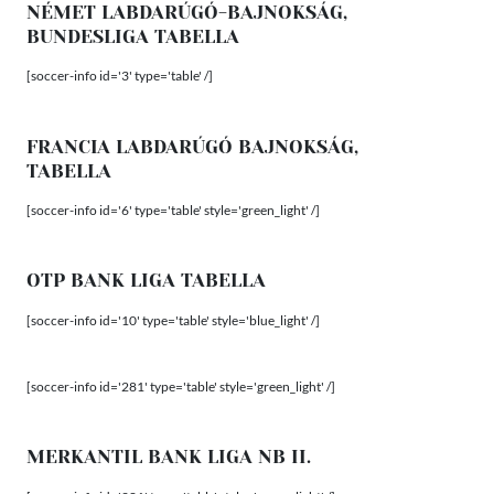
NÉMET LABDARÚGÓ-BAJNOKSÁG,
BUNDESLIGA TABELLA
[soccer-info id='3' type='table' /]
FRANCIA LABDARÚGÓ BAJNOKSÁG,
TABELLA
[soccer-info id='6' type='table' style='green_light' /]
OTP BANK LIGA TABELLA
[soccer-info id='10' type='table' style='blue_light' /]
[soccer-info id='281' type='table' style='green_light' /]
MERKANTIL BANK LIGA NB II.