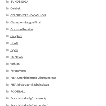
BUNDESLIGA
Celebek
CELEBEK-TREND-FASHION
Champions League Final
Cristiano Ronaldo
cselgáncs
DIVAT
Egyéb
EU NEWS
fashion
Ferencváros
FIFA Katar labdarúgó-világbajnokság
FIFA labdarúgó-világbajnokság
FOOTBALL
Francia labdarúgó bajnokság
Francia labdarúgó kupa-döntő