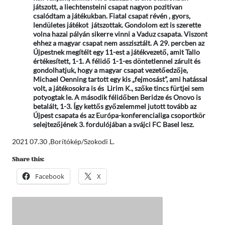
játszott, a liechtensteini csapat nagyon pozitívan
csalódtam a játékukban. Fiatal csapat révén , gyors,
lendületes játékot játszottak. Gondolom ezt is szerette
volna hazai pályán sikerre vinni a Vaduz csapata. Viszont
ehhez a magyar csapat nem asszisztált. A 29. percben az
Újpestnek megítélt egy 11-est a játékvezető, amit Tallo
értékesített, 1-1. A félidő 1-1-es döntetlennel zárult és
gondolhatjuk, hogy a magyar csapat vezetőedzője,
Michael Oenning tartott egy kis „fejmosást”, ami hatással
volt, a játékosokra is és Lirim K., szőke tincs fürtjei sem
potyogtak le. A második félidőben Beridze és Onovo is
betalált, 1-3. Így kettős győzelemmel jutott tovább az
Újpest csapata és az Európa-konferencialiga csoportkör
selejtezőjének 3. fordulójában a svájci FC Basel lesz.
2021 07.30 ,Borítókép/Szokodi L.
Share this:
Facebook
X