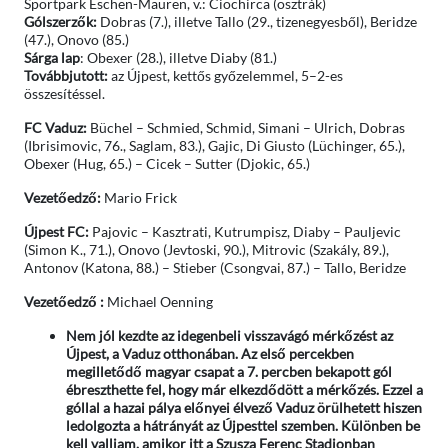
Sportpark Eschen-Mauren, v.: Ciochirca (osztrák)
Gólszerzők:
Dobras (7.), illetve Tallo (29., tizenegyesből), Beridze
(47.), Onovo (85.)
Sárga lap
: Obexer (28.), illetve Diaby (81.)
Továbbjutott:
az Újpest, kettős győzelemmel, 5–2-es
összesítéssel.
FC Vaduz:
Büchel – Schmied, Schmid, Simani – Ulrich, Dobras
(Ibrisimovic, 76., Saglam, 83.), Gajic, Di Giusto (Lüchinger, 65.),
Obexer (Hug, 65.) – Cicek – Sutter (Djokic, 65.)
Vezetőedző:
Mario Frick
Újpest FC:
Pajovic – Kasztrati, Kutrumpisz, Diaby – Pauljevic
(Simon K., 71.), Onovo (Jevtoski, 90.), Mitrovic (Szakály, 89.),
Antonov (Katona, 88.) – Stieber (Csongvai, 87.) – Tallo, Beridze
Vezetőedző :
Michael Oenning
Nem jól kezdte az idegenbeli visszavágó mérkőzést az
Újpest, a Vaduz otthonában. Az első percekben
megilletődő magyar csapat a 7. percben bekapott gól
ébreszthette fel, hogy már elkezdődött a mérkőzés. Ezzel a
góllal a hazai pálya előnyei élvező Vaduz örülhetett hiszen
ledolgozta a hátrányát az Újpesttel szemben. Különben be
kell valljam, amikor itt a Szusza Ferenc Stadionban