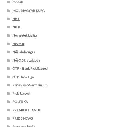
modell
MOL MAGYAR KUPA
NB I.
NB II.
Nemzetek Ligája
Neymar
Női labdarúgás
Női OB I. vízilabda
OTP – Bank Pick Szeged
OTP Bank Liga
Paris Saint-Germain FC
Pick Szeged
POLITIKA
PREMIER LEAGUE
PRIDE NEWS
Programajánló