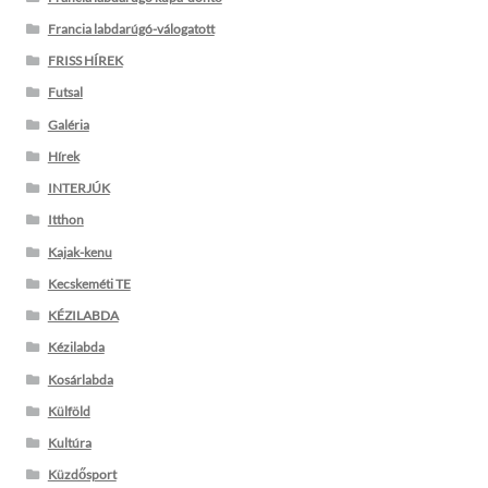
Francia labdarúgó-válogatott
FRISS HÍREK
Futsal
Galéria
Hírek
INTERJÚK
Itthon
Kajak-kenu
Kecskeméti TE
KÉZILABDA
Kézilabda
Kosárlabda
Külföld
Kultúra
Küzdősport