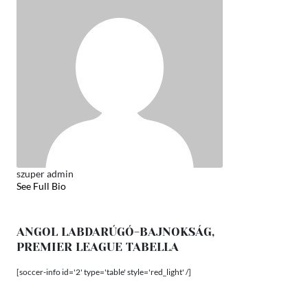
szuper admin
See Full Bio
ANGOL LABDARÚGÓ-BAJNOKSÁG,
PREMIER LEAGUE TABELLA
[soccer-info id='2' type='table' style='red_light' /]