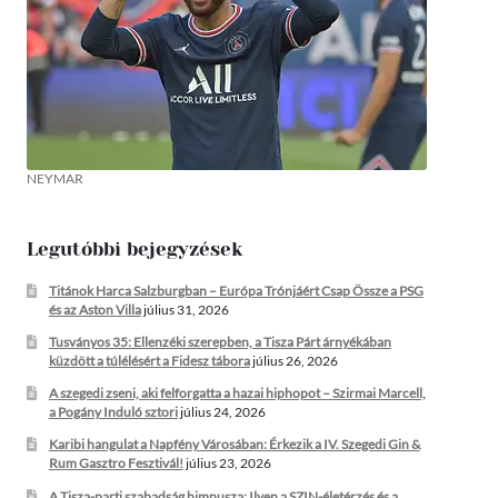
NEYMAR
Legutóbbi bejegyzések
Titánok Harca Salzburgban – Európa Trónjáért Csap Össze a PSG
és az Aston Villa
július 31, 2026
Tusványos 35: Ellenzéki szerepben, a Tisza Párt árnyékában
küzdött a túlélésért a Fidesz tábora
július 26, 2026
A szegedi zseni, aki felforgatta a hazai hiphopot – Szirmai Marcell,
a Pogány Induló sztori
július 24, 2026
Karibi hangulat a Napfény Városában: Érkezik a IV. Szegedi Gin &
Rum Gasztro Fesztivál!
július 23, 2026
A Tisza-parti szabadság himnusza: Ilyen a SZIN-életérzés és a