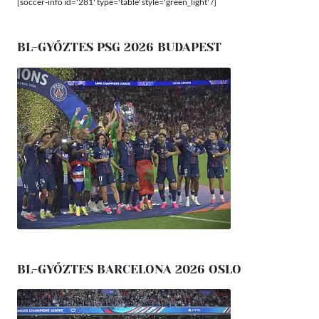
[soccer-info id='281' type='table' style='green_light' /]
BL-GYŐZTES PSG 2026 BUDAPEST
BL-GYŐZTES BARCELONA 2026 OSLO