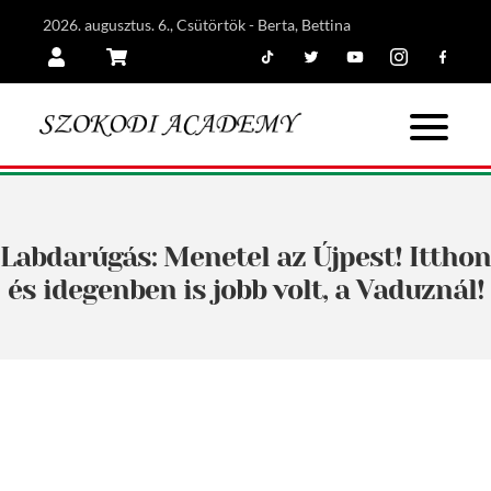
2026. augusztus. 6., Csütörtök - Berta, Bettina
Tiktok
Twitter
Youtube
Instagram
Facebook
Belépés
Kosár
Labdarúgás: Menetel az Újpest! Itthon
és idegenben is jobb volt, a Vaduznál!