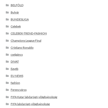
BELFÖLD
Bulvár
BUNDESLIGA
Celebek
CELEBEK-TREND-FASHION
Champions League Final
Cristiano Ronaldo
cselgáncs
DIVAT
Egyéb
EU NEWS
fashion
Ferencváros
FIFA Katar labdarúgó-világbajnokság
FIFA labdarúgó-világbajnokság