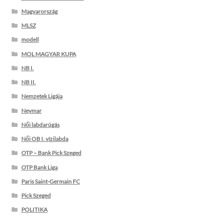
Magyarország
MLSZ
modell
MOL MAGYAR KUPA
NB I.
NB II.
Nemzetek Ligája
Neymar
Női labdarúgás
Női OB I. vízilabda
OTP – Bank Pick Szeged
OTP Bank Liga
Paris Saint-Germain FC
Pick Szeged
POLITIKA