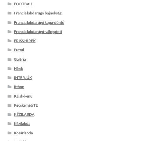
FOOTBALL
Francia labdarúgó bajnokság
Francia labdarúgó kupa-döntő
Francia labdarúgó-válogatott
FRISS HÍREK
Futsal
Galéria
Hírek
INTERJÚK
Itthon
Kajak-kenu
Kecskeméti TE
KÉZILABDA
Kézilabda
Kosárlabda