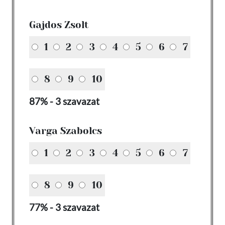
Gajdos Zsolt
1
2
3
4
5
6
7
8
9
10
87% - 3 szavazat
Varga Szabolcs
1
2
3
4
5
6
7
8
9
10
77% - 3 szavazat