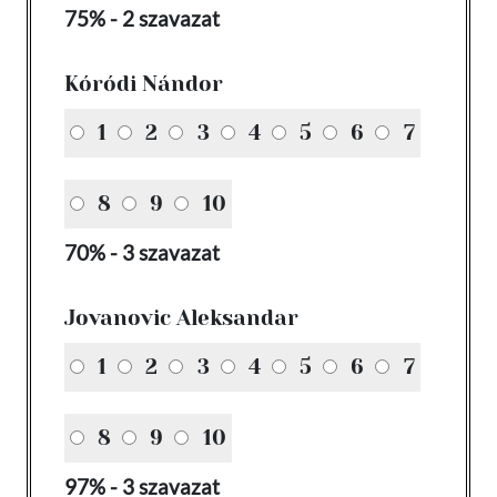
75% - 2 szavazat
Kóródi Nándor
1
2
3
4
5
6
7
8
9
10
70% - 3 szavazat
Jovanovic Aleksandar
1
2
3
4
5
6
7
8
9
10
97% - 3 szavazat