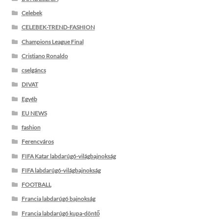
Celebek
CELEBEK-TREND-FASHION
Champions League Final
Cristiano Ronaldo
cselgáncs
DIVAT
Egyéb
EU NEWS
fashion
Ferencváros
FIFA Katar labdarúgó-világbajnokság
FIFA labdarúgó-világbajnokság
FOOTBALL
Francia labdarúgó bajnokság
Francia labdarúgó kupa-döntő