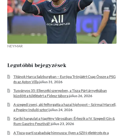
NEYMAR
Legutóbbi bejegyzések
Titánok Harca Salzburgban – Európa Trónjáért Csap Össze a PSG
és az Aston Villa
július 31, 2026
Tusványos 35: Ellenzéki szerepben, a Tisza Párt árnyékában
küzdött a túlélésért a Fidesz tábora
július 26, 2026
A szegedi zseni, aki felforgatta a hazai hiphopot – Szirmai Marcell,
a Pogány Induló sztori
július 24, 2026
Karibi hangulat a Napfény Városában: Érkezik a IV. Szegedi Gin &
Rum Gasztro Fesztivál!
július 23, 2026
A Tisza-parti szabadság himnusza: Ilyen a SZIN-életérzés és a