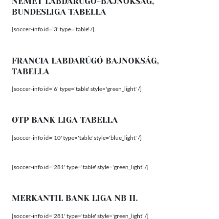
NÉMET LABDARÚGÓ-BAJNOKSÁG,
BUNDESLIGA TABELLA
[soccer-info id='3' type='table' /]
FRANCIA LABDARÚGÓ BAJNOKSÁG,
TABELLA
[soccer-info id='6' type='table' style='green_light' /]
OTP BANK LIGA TABELLA
[soccer-info id='10' type='table' style='blue_light' /]
[soccer-info id='281' type='table' style='green_light' /]
MERKANTIL BANK LIGA NB II.
[soccer-info id='281' type='table' style='green_light' /]