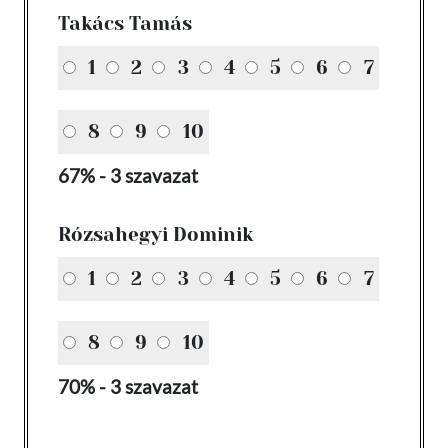
Takács Tamás
1
2
3
4
5
6
7
8
9
10
67% - 3 szavazat
Rózsahegyi Dominik
1
2
3
4
5
6
7
8
9
10
70% - 3 szavazat