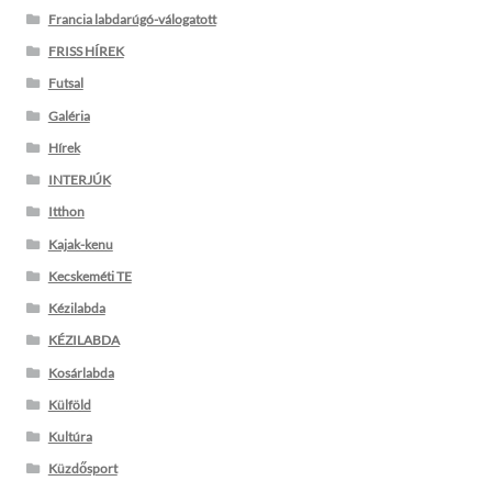
Francia labdarúgó-válogatott
FRISS HÍREK
Futsal
Galéria
Hírek
INTERJÚK
Itthon
Kajak-kenu
Kecskeméti TE
Kézilabda
KÉZILABDA
Kosárlabda
Külföld
Kultúra
Küzdősport