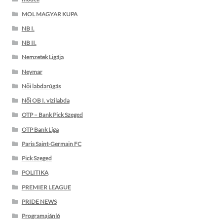
MOL MAGYAR KUPA
NB I.
NB II.
Nemzetek Ligája
Neymar
Női labdarúgás
Női OB I. vízilabda
OTP – Bank Pick Szeged
OTP Bank Liga
Paris Saint-Germain FC
Pick Szeged
POLITIKA
PREMIER LEAGUE
PRIDE NEWS
Programajánló