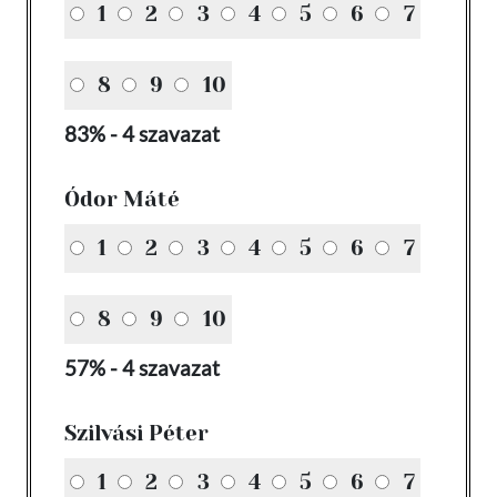
1
2
3
4
5
6
7
8
9
10
83% - 4 szavazat
Ódor Máté
1
2
3
4
5
6
7
8
9
10
57% - 4 szavazat
Szilvási Péter
1
2
3
4
5
6
7