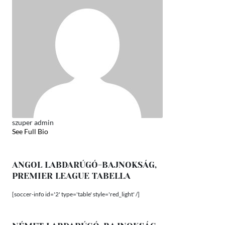
szuper admin
See Full Bio
ANGOL LABDARÚGÓ-BAJNOKSÁG,
PREMIER LEAGUE TABELLA
[soccer-info id='2' type='table' style='red_light' /]