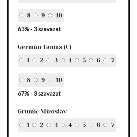
8
9
10
63% - 3 szavazat
Germán Tamás (C)
1
2
3
4
5
6
7
8
9
10
67% - 3 szavazat
Grumic Miroslav
1
2
3
4
5
6
7