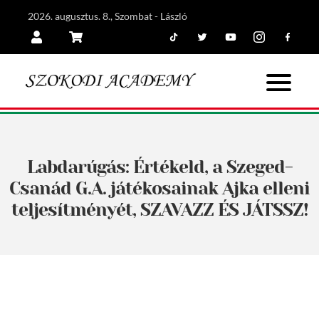
2026. augusztus. 8., Szombat - László
Tiktok
Twitter
Youtube
Instagram
Facebook
Belépés
Kosár
Labdarúgás: Értékeld, a Szeged-
Csanád G.A. játékosainak Ajka elleni
teljesítményét, SZAVAZZ ÉS JÁTSSZ!