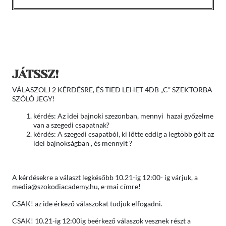
JÁTSSZ!
VÁLASZOLJ 2 KÉRDÉSRE, ÉS TIED LEHET 4DB „C” SZEKTORBA
SZÓLÓ JEGY!
kérdés: Az idei bajnoki szezonban, mennyi hazai győzelme
van a szegedi csapatnak?
kérdés: A szegedi csapatból, ki lőtte eddig a legtöbb gólt az
idei bajnokságban , és mennyit ?
A kérdésekre a választ legkésőbb 10.21-ig 12:00- ig várjuk, a
media@szokodiacademy.hu, e-mai címre!
CSAK! az ide érkező válaszokat tudjuk elfogadni.
CSAK! 10.21-ig 12:00ig beérkező válaszok vesznek részt a