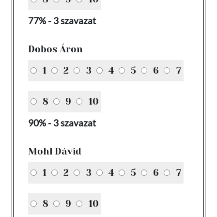
77% - 3 szavazat
Dobos Áron
1
2
3
4
5
6
7
8
9
10
90% - 3 szavazat
Mohl Dávid
1
2
3
4
5
6
7
8
9
10