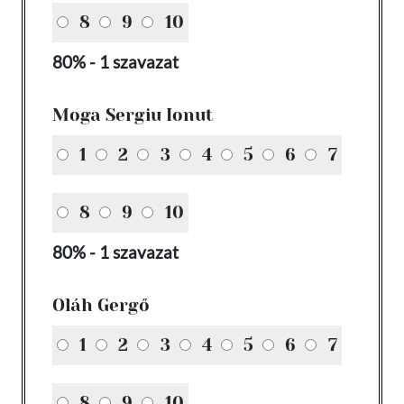
8
9
10
80% - 1 szavazat
Moga Sergiu Ionut
1
2
3
4
5
6
7
8
9
10
80% - 1 szavazat
Oláh Gergő
1
2
3
4
5
6
7
8
9
10