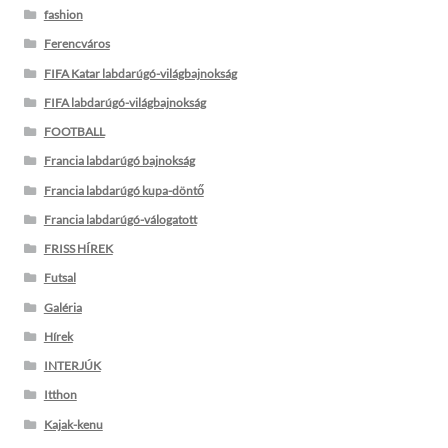
fashion
Ferencváros
FIFA Katar labdarúgó-világbajnokság
FIFA labdarúgó-világbajnokság
FOOTBALL
Francia labdarúgó bajnokság
Francia labdarúgó kupa-döntő
Francia labdarúgó-válogatott
FRISS HÍREK
Futsal
Galéria
Hírek
INTERJÚK
Itthon
Kajak-kenu