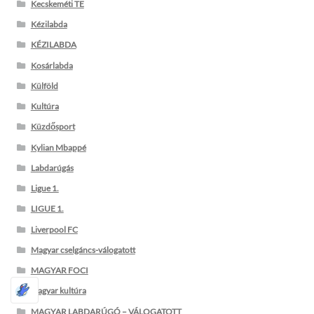
Kecskeméti TE
Kézilabda
KÉZILABDA
Kosárlabda
Külföld
Kultúra
Küzdősport
Kylian Mbappé
Labdarúgás
Ligue 1.
LIGUE 1.
Liverpool FC
Magyar cselgáncs-válogatott
MAGYAR FOCI
magyar kultúra
MAGYAR LABDARÚGÓ – VÁLOGATOTT