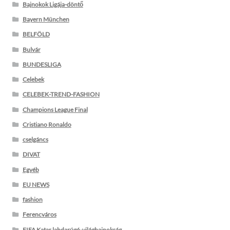
Bajnokok Ligája-döntő
Bayern München
BELFÖLD
Bulvár
BUNDESLIGA
Celebek
CELEBEK-TREND-FASHION
Champions League Final
Cristiano Ronaldo
cselgáncs
DIVAT
Egyéb
EU NEWS
fashion
Ferencváros
FIFA Katar labdarúgó-világbajnokság