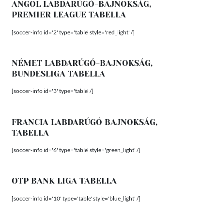
ANGOL LABDARÚGÓ-BAJNOKSÁG,
PREMIER LEAGUE TABELLA
[soccer-info id='2' type='table' style='red_light' /]
NÉMET LABDARÚGÓ-BAJNOKSÁG,
BUNDESLIGA TABELLA
[soccer-info id='3' type='table' /]
FRANCIA LABDARÚGÓ BAJNOKSÁG,
TABELLA
[soccer-info id='6' type='table' style='green_light' /]
OTP BANK LIGA TABELLA
[soccer-info id='10' type='table' style='blue_light' /]