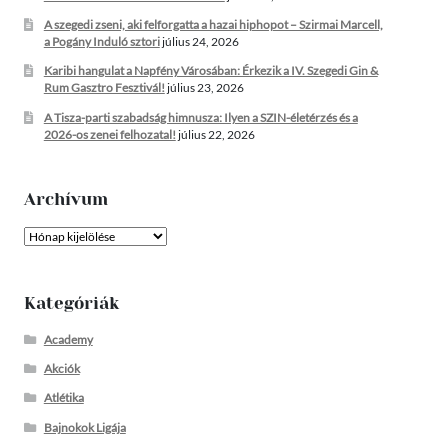
A szegedi zseni, aki felforgatta a hazai hiphopot – Szirmai Marcell,
a Pogány Induló sztori
július 24, 2026
Karibi hangulat a Napfény Városában: Érkezik a IV. Szegedi Gin &
Rum Gasztro Fesztivál!
július 23, 2026
A Tisza-parti szabadság himnusza: Ilyen a SZIN-életérzés és a
2026-os zenei felhozatal!
július 22, 2026
Archívum
Archívum
Kategóriák
Academy
Akciók
Atlétika
Bajnokok Ligája