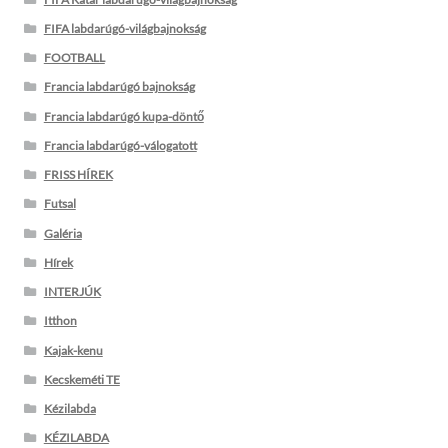
FIFA labdarúgó-világbajnokság
FOOTBALL
Francia labdarúgó bajnokság
Francia labdarúgó kupa-döntő
Francia labdarúgó-válogatott
FRISS HÍREK
Futsal
Galéria
Hírek
INTERJÚK
Itthon
Kajak-kenu
Kecskeméti TE
Kézilabda
KÉZILABDA