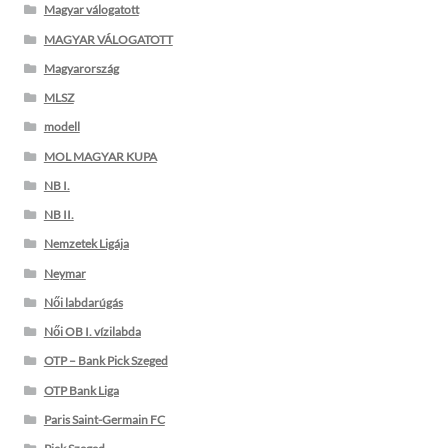
Magyar válogatott
MAGYAR VÁLOGATOTT
Magyarország
MLSZ
modell
MOL MAGYAR KUPA
NB I.
NB II.
Nemzetek Ligája
Neymar
Női labdarúgás
Női OB I. vízilabda
OTP – Bank Pick Szeged
OTP Bank Liga
Paris Saint-Germain FC