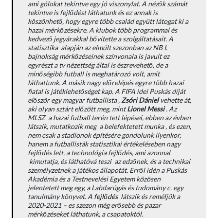
ami gólokat tekintve egy jó viszonylat. A nézők számát
tekintve is fejlődést láthatunk és ez annak is
köszönhető, hogy egyre több család együtt látogat ki a
hazai mérkőzésekre. A klubok több programmal és
kedvező jegyárakkal bővítette a szolgáltatásait. A
statisztika alapján az elmúlt szezonban az NB I.
bajnokság mérkőzéseinek színvonala is javult ez
egyrészt a tv nézettség által is észrevehető, de a
minőségibb futball is meghatározó volt, amit
láthattunk. A másik nagy előrelépés egyre több hazai
fiatal is játéklehetőséget kap. A FIFA idei Puskás díját
először egy magyar futballista ,
Zsóri Dániel
vehette át,
aki olyan sztárt előzött meg, mint
Lionel Messi
. Az
MLSZ a hazai futball terén tett lépései, ebben az évben
látszik, mutatkozik meg a belefektetett munka , és ezen,
nem csak a stadionok építésére gondolunk ilyenkor,
hanem a futballisták statisztikai értékeléseben nagy
fejlődés lett, a technológia fejlődés, ami azonnal
kimutatja, és láthatóvá teszi az edzőnek, és a technikai
személyzetnek a játékos állapotát. Erről idén a Puskás
Akadémia és a Testnevelési Egyetem közösen
jelentetett meg egy, a Labdarúgás és tudomány c. egy
tanulmány könyvet. A
fejlődés
látszik és reméljük a
2020-2021 – es szezon még erősebb és pazar
mérkőzéseket láthatunk, a csapatoktól.