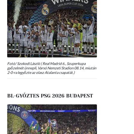
Fotó/ Szokodi László ( Real Madrid 6., Szuperkupa
győzelmét ünnepli, Varsó Nemzeti Stadion 08.14, miután
2-0-ra legyőzte az olasz Atalanta csapatát.)
BL-GYŐZTES PSG 2026 BUDAPEST