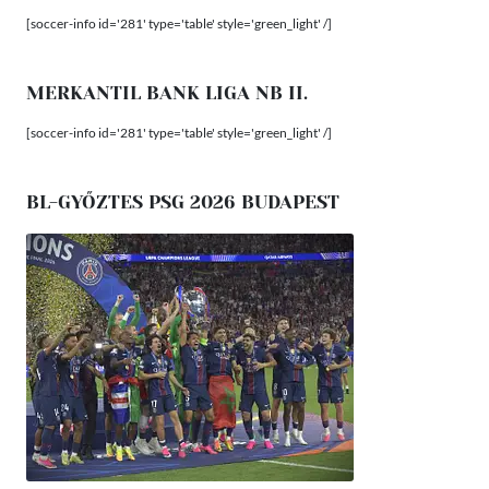
[soccer-info id='281' type='table' style='green_light' /]
MERKANTIL BANK LIGA NB II.
[soccer-info id='281' type='table' style='green_light' /]
BL-GYŐZTES PSG 2026 BUDAPEST