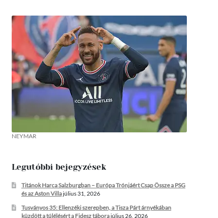
NEYMAR
Legutóbbi bejegyzések
Titánok Harca Salzburgban – Európa Trónjáért Csap Össze a PSG
és az Aston Villa
július 31, 2026
Tusványos 35: Ellenzéki szerepben, a Tisza Párt árnyékában
küzdött a túlélésért a Fidesz tábora
július 26, 2026