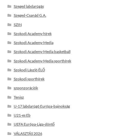
Szeged labdarúgás
Szeged-Csanád G.A.
SZIN
Szokodi Academy hírek
Szokodi Academy Media
Szokodi Academy Media basketball
Szokodi Academy Media sporthírek
Szokodi László ÉLŐ
Szokodi sporthírek
szponzorációk
Tenisz
U-17 labdarúgó Európa-bajnokság
U21-es Eb
UEFA Európa-Liga-döntő
VÁLASZTÁS 2026