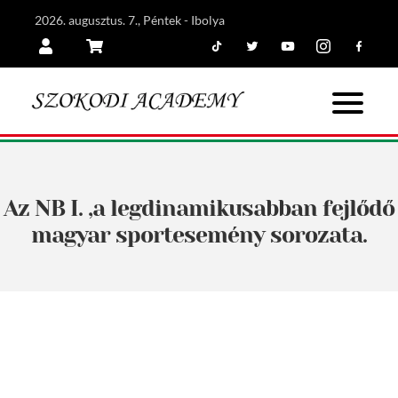
2026. augusztus. 7., Péntek - Ibolya
Tiktok
Twitter
Youtube
Instagram
Facebook
Belépés
Kosár
Az NB I. ,a legdinamikusabban fejlődő
magyar sportesemény sorozata.