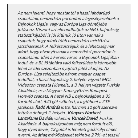
Az nem jelenti, hogy mostantól a hazai labdarúgó
csapataink, nemzetközi porondon a legesélyesebbek a
Bajnokok Ligája, vagy az Európa Liga döntőjébe
jutáshoz. Viszont azt elmondhatjuk az NB I. bajnokság
statisztikájából is jól kitűnik, jó úton vannak a
csapatok, hogy minél több nemzetközi mérkőzést
játszhassanak. A felkészültségük, és a lehetőség már
adott, hogy bizonyítsanak a nemzetközi porondon is
csapataink. Idén a Ferencváros a Bajnokok Ligájában
indul, és a BL főtáblára való felkerülése is könnyebb
lehet az idei szezonban nyújtott játék alapján. Az
Európa- Liga selejtezőbe három magyar csapat
indulhat, a hazai bajnokság 2. helyén végzett MOL
Videoton csapata ( kiemelt), a 3. helyen végzett Puskás
Akadémia, és a Magyar- Kupa győztes Budapest
Honvéd csapata. A hazai NB I. bajnokságban a 33
forduló alatt, 543 gól született, a legtöbbet a ZTE
játékosa,
Radó
András
lőtte, hárman 11 gólt szerezve
lettek a dobogó 2. helyén ,
Könyves Norbert
,
Lanzafame Davide
, valamint
Vancek David
, Puskás
Akadémia. A bajnokságokban még nem fordult elő,
hogy ilyen kevés, 13 góllal is lehetett gólkirályi címet
nyerni. Az átlag mérkőzéseket tekintve 2,7% -ot tesz ki