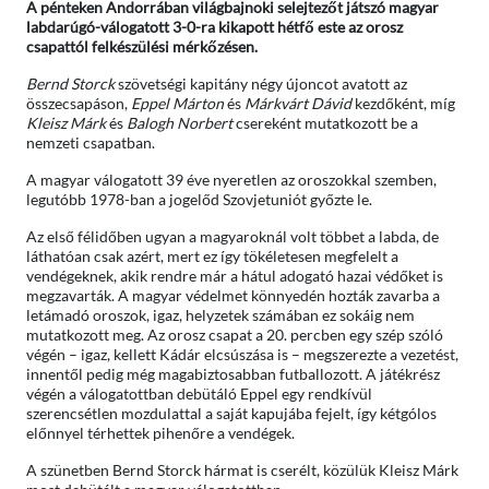
A pénteken Andorrában világbajnoki selejtezőt játszó magyar
labdarúgó-válogatott 3-0-ra kikapott hétfő este az orosz
csapattól felkészülési mérkőzésen.
Bernd Storck
szövetségi kapitány négy újoncot avatott az
összecsapáson,
Eppel Márton
és
Márkvárt Dávid
kezdőként, míg
Kleisz Márk
és
Balogh Norbert
csereként mutatkozott be a
nemzeti csapatban.
A magyar válogatott 39 éve nyeretlen az oroszokkal szemben,
legutóbb 1978-ban a jogelőd Szovjetuniót győzte le.
Az első félidőben ugyan a magyaroknál volt többet a labda, de
láthatóan csak azért, mert ez így tökéletesen megfelelt a
vendégeknek, akik rendre már a hátul adogató hazai védőket is
megzavarták. A magyar védelmet könnyedén hozták zavarba a
letámadó oroszok, igaz, helyzetek számában ez sokáig nem
mutatkozott meg. Az orosz csapat a 20. percben egy szép szóló
végén – igaz, kellett Kádár elcsúszása is – megszerezte a vezetést,
innentől pedig még magabiztosabban futballozott. A játékrész
végén a válogatottban debütáló Eppel egy rendkívül
szerencsétlen mozdulattal a saját kapujába fejelt, így kétgólos
előnnyel térhettek pihenőre a vendégek.
A szünetben Bernd Storck hármat is cserélt, közülük Kleisz Márk