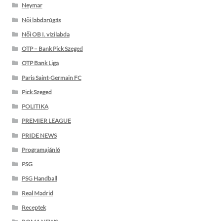
Neymar
Női labdarúgás
Női OB I. vízilabda
OTP – Bank Pick Szeged
OTP Bank Liga
Paris Saint-Germain FC
Pick Szeged
POLITIKA
PREMIER LEAGUE
PRIDE NEWS
Programajánló
PSG
PSG Handball
Real Madrid
Receptek