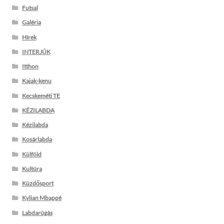
Futsal
Galéria
Hírek
INTERJÚK
Itthon
Kajak-kenu
Kecskeméti TE
KÉZILABDA
Kézilabda
Kosárlabda
Külföld
Kultúra
Küzdősport
Kylian Mbappé
Labdarúgás