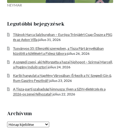
NEYMAR
Legutóbbi bejegyzések
Titánok Harca Salzburgban – Európa Trónjáért Csap Össze a PSG
és az Aston Villa
július 31, 2026
Tusványos 35: Ellenzéki szerepben, a Tisza Párt árnyékában
küzdött a túlélésért a Fidesz tábora
július 26, 2026
A szegedi zseni, aki felforgatta a hazai hiphopot – Szirmai Marcell,
a Pogány Induló sztori
július 24, 2026
Karibi hangulat a Napfény Városában: Érkezik a IV. Szegedi Gin &
Rum Gasztro Fesztivál!
július 23, 2026
A Tisza-parti szabadság himnusza: Ilyen a SZIN-életérzés és a
2026-os zenei felhozatal!
július 22, 2026
Archívum
Archívum