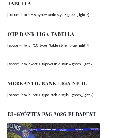
TABELLA
[soccer-info id='6' type='table' style='green_light' /]
OTP BANK LIGA TABELLA
[soccer-info id='10' type='table' style='blue_light' /]
[soccer-info id='281' type='table' style='green_light' /]
MERKANTIL BANK LIGA NB II.
[soccer-info id='281' type='table' style='green_light' /]
BL-GYŐZTES PSG 2026 BUDAPEST