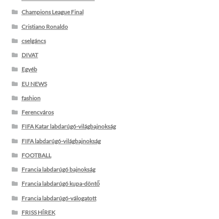
Champions League Final
Cristiano Ronaldo
cselgáncs
DIVAT
Egyéb
EU NEWS
fashion
Ferencváros
FIFA Katar labdarúgó-világbajnokság
FIFA labdarúgó-világbajnokság
FOOTBALL
Francia labdarúgó bajnokság
Francia labdarúgó kupa-döntő
Francia labdarúgó-válogatott
FRISS HÍREK