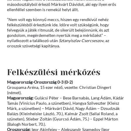
másodosztályból érkező Márkvárt Dávidot, aki egy ilyen erős
ellenféllel szemben is remekül helyt állt.
“Nem volt egy könnyű meccs, hiszen egy rendkívül nehéz
felkészülésből érkeztünk ide. Időre volt szükségünk, hogy
felvegyük a játék ritmusát, de sikerült belejönnünk, és azt
gondolom, megérdemelten nyertük meg a mérkőzést” –
nyilatkozott a találkozó után
Sztanyiszlav Csercseszov
, az
oroszok szövetségi kapitánya.
Felkészülési mérkőzés
Magyarország-Oroszország 0-3 (0-2)
Groupama Aréna, 15 ezer néző, vezette: Christian Dingert
(német).
Magyarország:
Gulácsi Péter – Bese Barnabás, Lang Ádám, Kádár
Tamás (Vinícius Paulo, a szünetben), Hangya Szilveszter (Kleisz
Márk, a szünetben) – Márkvárt Dávid, Nagy Ádám – Dzsudzsák
Balázs (Kleinheisler László, 70.), Kalmár Zsolt (Sallai Roland, a
szüneten), Stieber Zoltán (Gyurcsó Ádám, 75.) – Eppel Márton
(Balogh Norbert, 70.).
Oroszország:
Igor Akinfejev – Alekszandr Szamedov (Igor