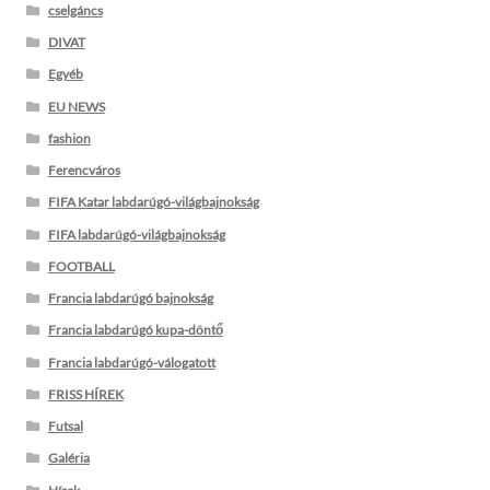
cselgáncs
DIVAT
Egyéb
EU NEWS
fashion
Ferencváros
FIFA Katar labdarúgó-világbajnokság
FIFA labdarúgó-világbajnokság
FOOTBALL
Francia labdarúgó bajnokság
Francia labdarúgó kupa-döntő
Francia labdarúgó-válogatott
FRISS HÍREK
Futsal
Galéria