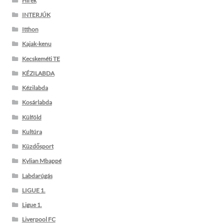
Hírek
INTERJÚK
Itthon
Kajak-kenu
Kecskeméti TE
KÉZILABDA
Kézilabda
Kosárlabda
Külföld
Kultúra
Küzdősport
Kylian Mbappé
Labdarúgás
LIGUE 1.
Ligue 1.
Liverpool FC