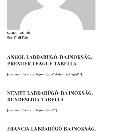
szuper admin
See Full Bio
ANGOL LABDARÚGÓ-BAJNOKSÁG,
PREMIER LEAGUE TABELLA
[soccer-info id='2' type='table' style='red_light' /]
NÉMET LABDARÚGÓ-BAJNOKSÁG,
BUNDESLIGA TABELLA
[soccer-info id='3' type='table' /]
FRANCIA LABDARÚGÓ BAJNOKSÁG,