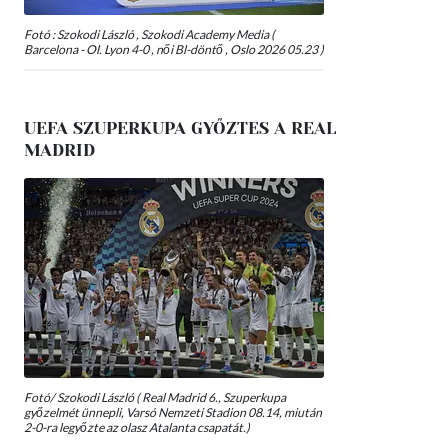
Fotó : Szokodi László , Szokodi Academy Media (
Barcelona - Ol. Lyon 4-0 , női Bl-döntő , Oslo 2026 05.23 )
UEFA SZUPERKUPA GYŐZTES A REAL
MADRID
Fotó/ Szokodi László ( Real Madrid 6., Szuperkupa
győzelmét ünnepli, Varsó Nemzeti Stadion 08.14, miután
2-0-ra legyőzte az olasz Atalanta csapatát.)