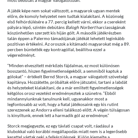
most debütált a magyar válogatottban.
A játék képe nem sokat változott, a magyarok ugyan mentek
előre, de komoly helyzetet nem tudtak kialakítani. A közönség
első felhördülésére a 77. percig kellett várni, ekkor a csereként
pályára lépő, szintén debütáns
Balogh Norbert
harciasságának
köszönhetően szerzett kis híján gólt. A második játékrészben
talán éppen a Palermo támadójának játékát lehetett leginkább
pozitívan értékelni. Az oroszok a kitámadó magyarokat még a 89.
percben büntették egy kontragóllal, beállítva ezzel a
végeredményt.
“Minden elveszített mérkőzés fájdalmas, ez most különösen
bosszantó, hiszen figyelmetlenségekből, a semmiből kaptuk a
gólokat” – értékelt Bernd Storck, a magyar válogatott szövetségi
kapitánya. Hozzátette, próbáltak előre játszatni, tartani a labdát
és helyzeteket kialakítani, de a már említett figyelmetlenségek
kétgólos orosz vezetést eredményeztek a szünetre. “Ebből
mindannyiunknak tanulnunk kell, ugyanakkor most a
legfontosabb az volt, hogy a fiatal játékosaink egy kis rutint
szerezzenek az Andorra elleni találkozó előtt. A végén túlságosan
is kinyíltunk, ennek lett a harmadik gól az eredménye.”
Storck megjegyezte, ez egy távlati csapat volt, ráadásul a
klubokkal való korábbi megállapodás miatt nem is a legerősebb
kerettel vágtak neki a felkészülésnek. Külön kiemelte a