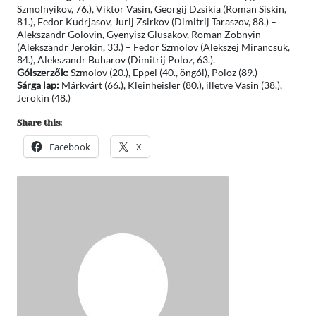
Szmolnyikov, 76.), Viktor Vasin, Georgij Dzsikia (Roman Siskin,
81.), Fedor Kudrjasov, Jurij Zsirkov (Dimitrij Taraszov, 88.) –
Alekszandr Golovin, Gyenyisz Glusakov, Roman Zobnyin
(Alekszandr Jerokin, 33.) – Fedor Szmolov (Alekszej Mirancsuk,
84.), Alekszandr Buharov (Dimitrij Poloz, 63.).
Gólszerzők:
Szmolov (20.), Eppel (40., öngól), Poloz (89.)
Sárga lap:
Márkvárt (66.), Kleinheisler (80.), illetve Vasin (38.),
Jerokin (48.)
Share this:
Facebook
X