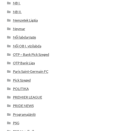
NB I.
NB II.
Nemzetek Ligája
Neymar
Női labdarúgás
Női OB I. vízilabda
OTP – Bank Pick Szeged
OTP Bank Liga
Paris Saint-Germain FC
Pick Szeged
POLITIKA
PREMIER LEAGUE
PRIDE NEWS
Programajánló
PSG