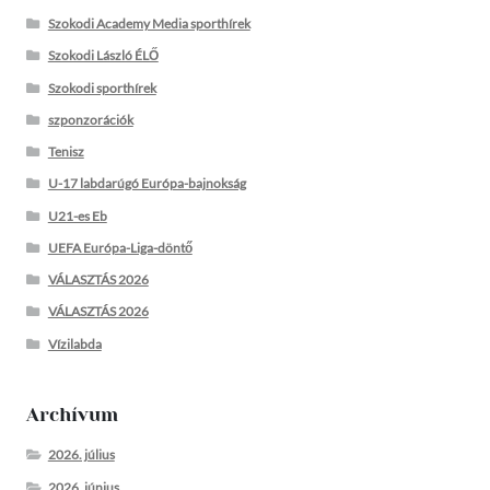
Szokodi Academy Media sporthírek
Szokodi László ÉLŐ
Szokodi sporthírek
szponzorációk
Tenisz
U-17 labdarúgó Európa-bajnokság
U21-es Eb
UEFA Európa-Liga-döntő
VÁLASZTÁS 2026
VÁLASZTÁS 2026
Vízilabda
Archívum
2026. július
2026. június