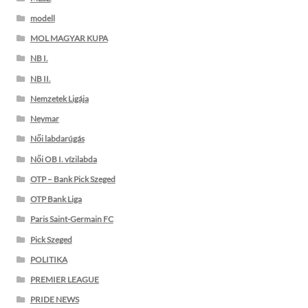
modell
MOL MAGYAR KUPA
NB I.
NB II.
Nemzetek Ligája
Neymar
Női labdarúgás
Női OB I. vízilabda
OTP – Bank Pick Szeged
OTP Bank Liga
Paris Saint-Germain FC
Pick Szeged
POLITIKA
PREMIER LEAGUE
PRIDE NEWS