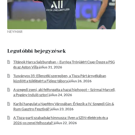
NEYMAR
Legutóbbi bejegyzések
Titánok Harca Salzburgban – Európa Trónjáért Csap Össze a PSG
és az Aston Villa
július 31, 2026
Tusványos 35: Ellenzéki szerepben, a Tisza Párt árnyékában
küzdött a túlélésért a Fidesz tábora
július 26, 2026
A szegedi zseni, aki felforgatta a hazai hiphopot – Szirmai Marcell,
a Pogány Induló sztori
július 24, 2026
Karibi hangulat a Napfény Városában: Érkezik a IV. Szegedi Gin &
Rum Gasztro Fesztivál!
július 23, 2026
A Tisza-parti szabadság himnusza: Ilyen a SZIN-életérzés és a
2026-os zenei felhozatal!
július 22, 2026