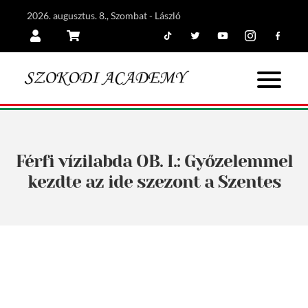
2026. augusztus. 8., Szombat - László
Tiktok
Twitter
Youtube
Instagram
Facebook
Belépés
Kosár
Férfi vízilabda OB. I.: Győzelemmel
kezdte az ide szezont a Szentes