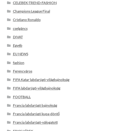
CELEBEK-TREND-FASHION
Champions League Final
Cristiano Ronaldo
cselgáncs
DIVAT
Egyéb
EU NEWS
fashion
Ferencváros
FIFA Katar labdarúgó-világbajnokság
FIFA labdarúgó-világbajnokság
FOOTBALL
Francia labdarúgó bajnokság
Francia labdarúgó kupa-döntő
Francia labdarúgó-válogatott