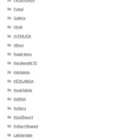
FRISS HÍREK
Futsal
Galéria
Hírek
INTERJÚK
Itthon
Kajak-kenu
Kecskeméti TE
Kézilabda
KÉZILABDA
Kosárlabda
Külföld
Kultúra
Küzdősport
Kylian Mbappé
Labdarúgás