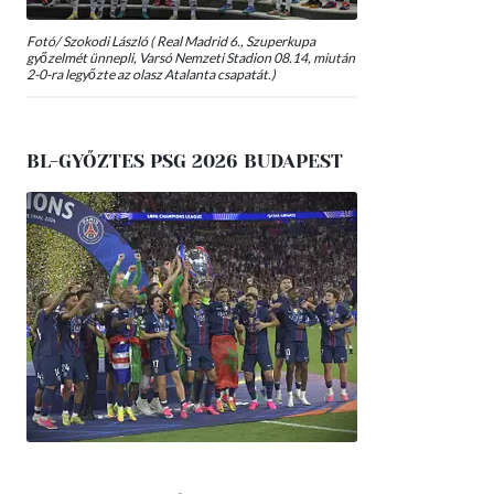
Fotó/ Szokodi László ( Real Madrid 6., Szuperkupa
győzelmét ünnepli, Varsó Nemzeti Stadion 08.14, miután
2-0-ra legyőzte az olasz Atalanta csapatát.)
BL-GYŐZTES PSG 2026 BUDAPEST