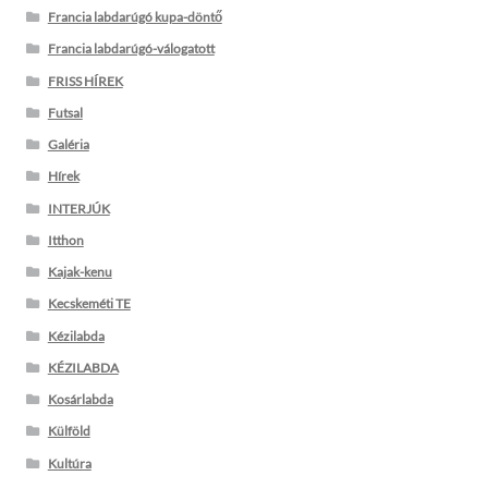
Francia labdarúgó kupa-döntő
Francia labdarúgó-válogatott
FRISS HÍREK
Futsal
Galéria
Hírek
INTERJÚK
Itthon
Kajak-kenu
Kecskeméti TE
Kézilabda
KÉZILABDA
Kosárlabda
Külföld
Kultúra