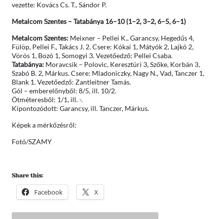
vezette: Kovács Cs. T., Sándor P.
Metalcom Szentes – Tatabánya 16–10 (1–2, 3–2, 6–5, 6–1)
Metalcom Szentes:
Meixner – Pellei K., Garancsy, Hegedűs 4,
Fülöp, Pellei F., Takács J. 2. Csere: Kókai 1, Mátyók 2, Lajkó 2,
Vörös 1, Bozó 1, Somogyi 3. Vezetőedző: Pellei Csaba.
Tatabánya:
Moravcsik – Polovic, Keresztúri 3, Szőke, Korbán 3,
Szabó B. 2, Márkus. Csere: Mladoniczky, Nagy N., Vad, Tanczer 1,
Blank 1. Vezetőedző: Zantleitner Tamás.
Gól – emberelőnyből: 8/5, ill. 10/2.
Ötméteresből: 1/1, ill. -.
Kipontozódott: Garancsy, ill. Tanczer, Márkus.
Képek a mérkőzésről:
Fotó/SZAMY
Share this:
Facebook
X