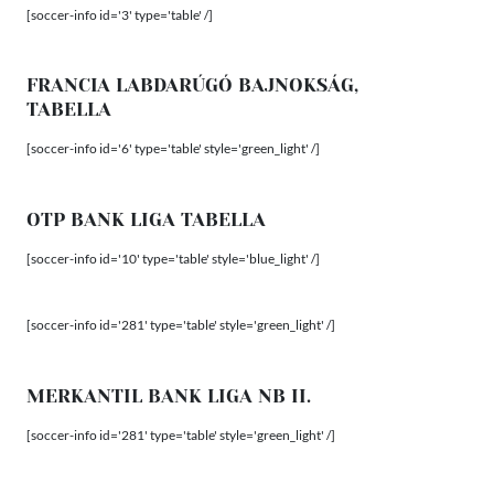
[soccer-info id='3' type='table' /]
FRANCIA LABDARÚGÓ BAJNOKSÁG,
TABELLA
[soccer-info id='6' type='table' style='green_light' /]
OTP BANK LIGA TABELLA
[soccer-info id='10' type='table' style='blue_light' /]
[soccer-info id='281' type='table' style='green_light' /]
MERKANTIL BANK LIGA NB II.
[soccer-info id='281' type='table' style='green_light' /]