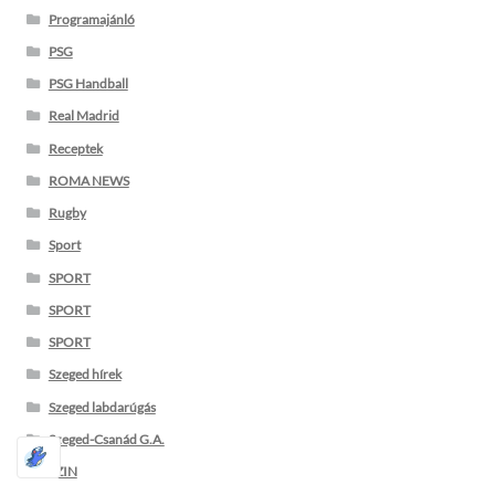
Programajánló
PSG
PSG Handball
Real Madrid
Receptek
ROMA NEWS
Rugby
Sport
SPORT
SPORT
SPORT
Szeged hírek
Szeged labdarúgás
Szeged-Csanád G.A.
SZIN