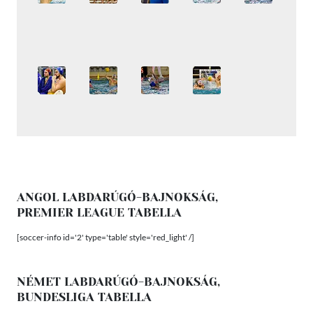
ANGOL LABDARÚGÓ-BAJNOKSÁG,
PREMIER LEAGUE TABELLA
[soccer-info id='2' type='table' style='red_light' /]
NÉMET LABDARÚGÓ-BAJNOKSÁG,
BUNDESLIGA TABELLA