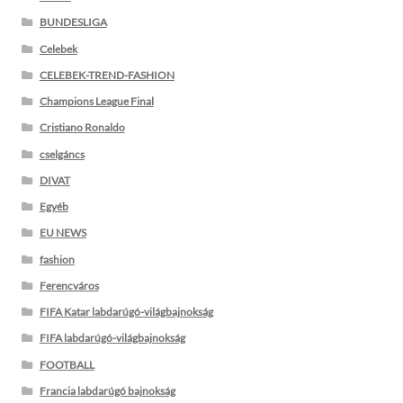
BUNDESLIGA
Celebek
CELEBEK-TREND-FASHION
Champions League Final
Cristiano Ronaldo
cselgáncs
DIVAT
Egyéb
EU NEWS
fashion
Ferencváros
FIFA Katar labdarúgó-világbajnokság
FIFA labdarúgó-világbajnokság
FOOTBALL
Francia labdarúgó bajnokság